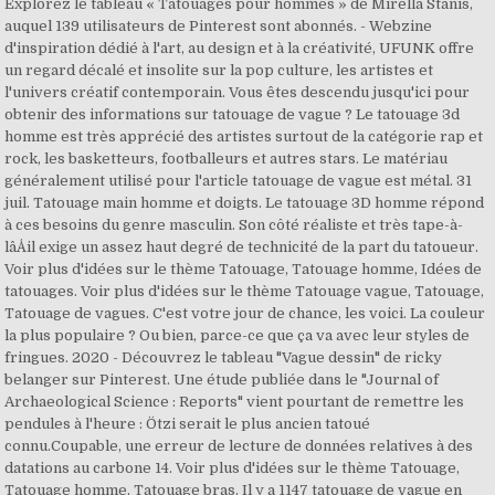
Explorez le tableau « Tatouages pour hommes » de Mirella Stanis,
auquel 139 utilisateurs de Pinterest sont abonnés. - Webzine
d'inspiration dédié à l'art, au design et à la créativité, UFUNK offre
un regard décalé et insolite sur la pop culture, les artistes et
l'univers créatif contemporain. Vous êtes descendu jusqu'ici pour
obtenir des informations sur tatouage de vague ? Le tatouage 3d
homme est très apprécié des artistes surtout de la catégorie rap et
rock, les basketteurs, footballeurs et autres stars. Le matériau
généralement utilisé pour l'article tatouage de vague est métal. 31
juil. Tatouage main homme et doigts. Le tatouage 3D homme répond
à ces besoins du genre masculin. Son côté réaliste et très tape-à-
lâÅil exige un assez haut degré de technicité de la part du tatoueur.
Voir plus d'idées sur le thème Tatouage, Tatouage homme, Idées de
tatouages. Voir plus d'idées sur le thème Tatouage vague, Tatouage,
Tatouage de vagues. C'est votre jour de chance, les voici. La couleur
la plus populaire ? Ou bien, parce-ce que ça va avec leur styles de
fringues. 2020 - Découvrez le tableau "Vague dessin" de ricky
belanger sur Pinterest. Une étude publiée dans le "Journal of
Archaeological Science : Reports" vient pourtant de remettre les
pendules à l'heure : Ötzi serait le plus ancien tatoué
connu.Coupable, une erreur de lecture de données relatives à des
datations au carbone 14. Voir plus d'idées sur le thème Tatouage,
Tatouage homme, Tatouage bras. Il y a 1147 tatouage de vague en