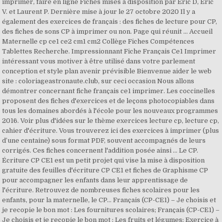
imprimer, faire en ligne Fiches mises à disposition par Eric D, Eric
V. et Laurent P. Dernière mise à jour le 27 octobre 2020 Il y a
également des exercices de français : des fiches de lecture pour CP,
des fiches de sons CP à imprimer ou non. Page qui réunit ... Accueil
Maternelle cp ce1 ce2 cm1 cm2 Collège Fiches Compétences
Tablettes Recherche. Impressionnant Fiche Français Ce1 Imprimer
intéressant vous motiver à être utilisé dans votre parlement
conception et style plan avenir prévisible Bienvenue aider le web
site : coloriageastronaute.club, sur ceci occasion Nous allons
démontrer concernant fiche français ce1 imprimer. Les coccinelles
proposent des fiches d'exercices et de leçons photocopiables dans
tous les domaines abordés à l'école pour les nouveaux programmes
2016. Voir plus d'idées sur le thème exercices lecture cp, lecture cp,
cahier d'écriture. Vous trouverez ici des exercices à imprimer (plus
d’une centaine) sous format PDF, souvent accompagnés de leurs
corrigés. Ces fiches concernent l'addition posée ainsi … Le CP.
Écriture CP CE1 est un petit projet qui vise la mise à disposition
gratuite des feuilles d'écriture CP CE1 et fiches de Graphisme CP
pour accompagner les enfants dans leur apprentissage de
l'écriture. Retrouvez de nombreuses fiches scolaires pour les
enfants, pour la maternelle, le CP… Français (CP-CE1) – Je choisis et
je recopie le bon mot : Les fournitures scolaires; Français (CP-CE1) –
Je choisis et je recopie le bon mot : Les fruits et légumes; Exercice à