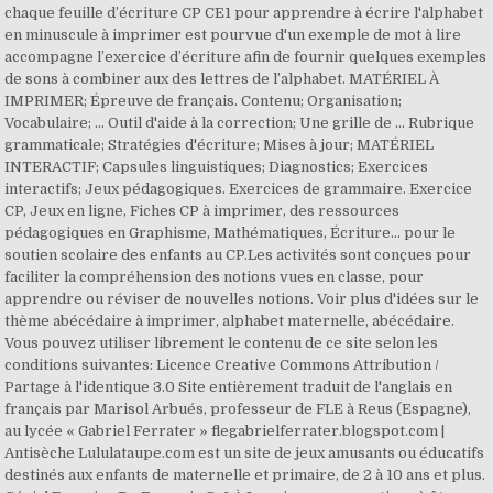
chaque feuille d’écriture CP CE1 pour apprendre à écrire l'alphabet
en minuscule à imprimer est pourvue d'un exemple de mot à lire
accompagne l’exercice d’écriture afin de fournir quelques exemples
de sons à combiner aux des lettres de l’alphabet. MATÉRIEL À
IMPRIMER; Épreuve de français. Contenu; Organisation;
Vocabulaire; ... Outil d'aide à la correction; Une grille de ... Rubrique
grammaticale; Stratégies d'écriture; Mises à jour; MATÉRIEL
INTERACTIF; Capsules linguistiques; Diagnostics; Exercices
interactifs; Jeux pédagogiques. Exercices de grammaire. Exercice
CP, Jeux en ligne, Fiches CP à imprimer, des ressources
pédagogiques en Graphisme, Mathématiques, Écriture… pour le
soutien scolaire des enfants au CP.Les activités sont conçues pour
faciliter la compréhension des notions vues en classe, pour
apprendre ou réviser de nouvelles notions. Voir plus d'idées sur le
thème abécédaire à imprimer, alphabet maternelle, abécédaire.
Vous pouvez utiliser librement le contenu de ce site selon les
conditions suivantes: Licence Creative Commons Attribution /
Partage à l'identique 3.0 Site entièrement traduit de l'anglais en
français par Marisol Arbués, professeur de FLE à Reus (Espagne),
au lycée « Gabriel Ferrater » flegabrielferrater.blogspot.com |
Antisèche Lululataupe.com est un site de jeux amusants ou éducatifs
destinés aux enfants de maternelle et primaire, de 2 à 10 ans et plus.