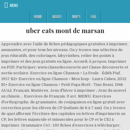
MENU
HOME
ABOUT
MAPS
FAQ
uber eats mont de marsan
Apprendre avec l’aide de fiches pédagogiques gratuites à imprimer,
amusantes, et pour tous les niveaux. On y trouve une sélection de
jeux éducatifs, des coloriages, labyrinthes, relier les points à
imprimer et des jeux gratuits en ligne. Accueil; À propos; Imprimer
en PDF; Participer; www.classedecouverte.net Classe découverte et
sortie scolaire. Exercice en ligne Chanson > La Foule - Édith Piaf,
1957 B2+ Exercice en ligne Chanson > Mon loup - Laura Cahen, 2012
B1+ Exercice en ligne Chanson > Petit Papa Noël - Tino Rossi, 1946
A1/A2. Français. Matières. Jeux d'hiver à imprimer ; Jeux du nouvel
an chinois ... Exercices de Français. 9 avr. MENU. Exercices
d'orthographe, de grammaire, de conjugaison en ligne gratuit avec
correction pour les élèves de CP (enfants de 6 à 7 ans). On y trouve
de quoi affermir l'écriture des capitales ou lettres d'imprimerie au
CP, les lettres majuscule et minuscules pour le CP et le CE1 à
imprimer. Grammaire Ce1 : 130 fiches d’exercices à télécharger,