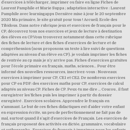
d’exercices à télécharger, imprimer ou faire en ligne Fiches de
Laurent Pamphile et Marie Suppa ; adaptation interactive : Laurent
Pamphile avec learningapps Dernière mise à jour le 20 septembre
2020 Ma primaire, le site gratuit pour tous ! Accueil; Ecole des
Tibidous. Dans notre rubrique jeux et exercices de français pour le
CP, découvrez tous nos exercices et jeux de lecture à destination
des élèves en CP.Vous trouverez notamment dans cette rubrique
des fiches de lecture et des fiches d’exercices de lecture et de
compréhension (nous proposons un texte à lire suivi de questions
adaptées au niveau d’un élève en CP). je voulais imprimer les fiches
de rentrée au cp mais je n’y arrive pas. Fiches d’exercices gratuites
pour l’école primaire en français, maths, sciences... Pour être
informé des nouvelles ressources, inscrivez-vous : Nouveaux
exercices à imprimer pour CP, CE1 et CE2. De nombreux exercices
pour CP en PDF: des exercices maths pour CP, exercices de calcul
adaptés au niveau CP. Fiches de CP. Peux-tu me dire ... Coucou , il faut
enregistrer les’fiches puis les imprimer à partir du dossier
enregistré . Exercices scolaires. Apprendre le français en
s'amusant. Le but de ces fiches didactiques est d’aider votre enfant
en expression écrite, un peu de perfectionnement ne fait pas de
mal, surtout quand il s’agit d’exercices de Français. Les exercices de
français proposent des activités en dictée, grammaire, vocabulaire
et orthographe.. Exercices de français à imprimer pour les enfants