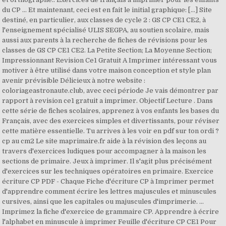
du CP … Et maintenant, ceci est en fait le initial graphique: […] Site
destiné, en particulier, aux classes de cycle 2 : GS CP CE1 CE2, à
l'enseignement spécialisé ULIS SEGPA, au soutien scolaire, mais
aussi aux parents à la recherche de fiches de révisions pour les
classes de GS CP CE1 CE2. La Petite Section; La Moyenne Section;
Impressionnant Revision Ce1 Gratuit A Imprimer intéressant vous
motiver à être utilisé dans votre maison conception et style plan
avenir prévisible Délicieux à notre website :
coloriageastronaute.club, avec ceci période Je vais démontrer par
rapport à revision ce1 gratuit a imprimer. Objectif Lecture . Dans
cette série de fiches scolaires, apprenez à vos enfants les bases du
Français, avec des exercices simples et divertissants, pour réviser
cette matière essentielle. Tu arrives à les voir en pdf sur ton ordi ?
cp au cm2 Le site maprimaire.fr aide à la révision des leçons au
travers d'exercices ludiques pour accompagner à la maison les
sections de primaire. Jeux à imprimer. Il s'agit plus précisément
d'exercices sur les techniques opératoires en primaire. Exercice
écriture CP PDF - Chaque Fiche d'écriture CP à Imprimer permet
d'apprendre comment écrire les lettres majuscules et minuscules
cursives, ainsi que les capitales ou majuscules d'imprimerie. ...
Imprimez la fiche d'exercice de grammaire CP. Apprendre à écrire
l'alphabet en minuscule à imprimer Feuille d'écriture CP CE1 Pour