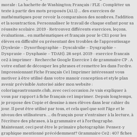
morale : La hachette de Washington; Français / FLE : Compléter un
texte à partir des mots proposés (A1.1) ... des exercices de
mathématiques pour revoir la comparaison des nombres, l'addition
et la soustraction. Personnaliser le travail de chaque enfant pour sa
réussite scolaire. 2019 - Retrouvez différents exercices, leçons,
évaluations… en mathématiques et français pour le CE1 pour les
élèves en difficulté ou présentant des troubles de l’apprentissage
(Dyslexie – Dysorthographie – Dyscalculie – Dysgraphie –
Dyspraxie – Dysphasie – TDAH). 26 sept. 2019 - exercice francais
ce2 à imprimer - Recherche Google Exercice 1 de grammaire CP . A
votre enfant de découper les phrases et remettre les dans l'ordre.
Impressionnant Fiche Français Ce1 Imprimer intéressant vous
motiver à être utilisé dans votre manoir conception et style plan
avenir prévisible Autorisé aider mon website :
coloriageastronaute.club, avec ceci occasion Je vais expliquer à
vous par rapport à fiche français ce1 imprimer. Depuis longtemps,
je propose des Copie et dessine à mes élèves dans leur cahier du
jour. Il peut être utilisé par tous, et cela quel que soit l'âge et le
niveau des utilisateurs. ... du français pour s'entrainer à la lecture, à
l'écriture des phrases, à la grammaire et à l'orthographe.
Maintenant, ceci peut être le primaire photographie: Pensez-y
graphique mentionné précédemment? Grammaire Ce2 : 407 fiches