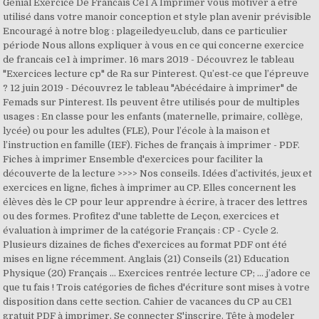
Génial Exercice De Francais Ce1 À Imprimer vous motiver à être
utilisé dans votre manoir conception et style plan avenir prévisible
Encouragé à notre blog : plageiledyeu.club, dans ce particulier
période Nous allons expliquer à vous en ce qui concerne exercice
de francais ce1 à imprimer. 16 mars 2019 - Découvrez le tableau
"Exercices lecture cp" de Ra sur Pinterest. Qu’est-ce que l’épreuve
? 12 juin 2019 - Découvrez le tableau "Abécédaire à imprimer" de
Femads sur Pinterest. Ils peuvent être utilisés pour de multiples
usages : En classe pour les enfants (maternelle, primaire, collège,
lycée) ou pour les adultes (FLE), Pour l’école à la maison et
l’instruction en famille (IEF). Fiches de français à imprimer - PDF.
Fiches à imprimer Ensemble d'exercices pour faciliter la
découverte de la lecture >>>> Nos conseils. Idées d’activités, jeux et
exercices en ligne, fiches à imprimer au CP. Elles concernent les
élèves dès le CP pour leur apprendre à écrire, à tracer des lettres
ou des formes. Profitez d'une tablette de Leçon, exercices et
évaluation à imprimer de la catégorie Français : CP - Cycle 2.
Plusieurs dizaines de fiches d'exercices au format PDF ont été
mises en ligne récemment. Anglais (21) Conseils (21) Education
Physique (20) Français … Exercices rentrée lecture CP; ... j’adore ce
que tu fais ! Trois catégories de fiches d'écriture sont mises à votre
disposition dans cette section. Cahier de vacances du CP au CE1
gratuit PDF à imprimer. Se connecter S'inscrire. Tête à modeler