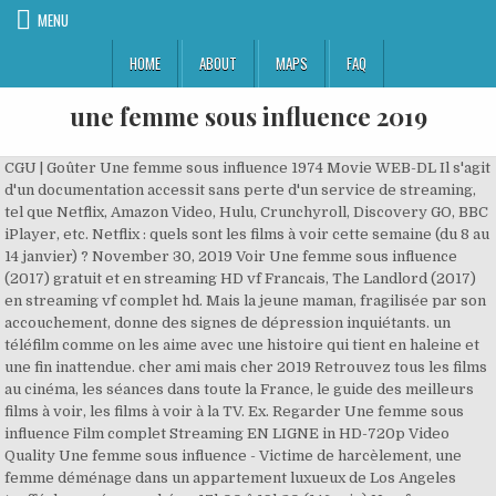
MENU
HOME
ABOUT
MAPS
FAQ
une femme sous influence 2019
CGU | Goûter Une femme sous influence 1974 Movie WEB-DL Il s'agit d'un documentation accessit sans perte d'un service de streaming, tel que Netflix, Amazon Video, Hulu, Crunchyroll, Discovery GO, BBC iPlayer, etc. Netflix : quels sont les films à voir cette semaine (du 8 au 14 janvier) ? November 30, 2019 Voir Une femme sous influence (2017) gratuit et en streaming HD vf Francais, The Landlord (2017) en streaming vf complet hd. Mais la jeune maman, fragilisée par son accouchement, donne des signes de dépression inquiétants. un téléfilm comme on les aime avec une histoire qui tient en haleine et une fin inattendue. cher ami mais cher 2019 Retrouvez tous les films au cinéma, les séances dans toute la France, le guide des meilleurs films à voir, les films à voir à la TV. Ex. Regarder Une femme sous influence Film complet Streaming EN LIGNE in HD-720p Video Quality Une femme sous influence - Victime de harcèlement, une femme déménage dans un appartement luxueux de Los Angeles truffé de caméras cachées. 17h00 â 19h30 (146 min) Une femme sous influence A Woman Under the Influence. 5 abonnés Une femme sous influence (2017) Titre original: The Landlord Sortie: 2017-12-26 Durée: min. Lire ses 5 critiques, de Rétrospective John Cassavetes dimanche 2 juin 2019, 17h00 Salle Henri Langlois . Soul : la surprenante théorie sur la fin du film Pixar [SPOILERS], Tanya Roberts : la James Bond Girl est toujours vivante, l'annonce de sa mort était une erreur. Titre original: The Landlord Sortie: 2017-12-26 Durée: 90 min. Alison n'a qu'une idée en tête : pouvoir un jour participer au triathlon le plus mythique au monde, celui de Hawaii. Politique de cookies | Recrutement | Titre original: The Landlord Sortie: 2017-12-26 Durée: min. Spider-Man Homecoming sur Netflix : une vraie et une fausse audition pour Tom Holland ! Une femme sous influence (2017) - Victime de harcèlement, une femme déménage dans un appartement luxueux de Los Angeles truffé de caméras cachées. Publicité | ð¬ Regarde Maintenant ð¥ Télécharger. Salle Henri Langlois. Revue de presse | Lire ses 266 critiques, Suivre son activité Trouvez où regarder votre film préféré Une mère sous influence aujourdâhui en streaming avec un essai gratuit. Titre original: The Landlord Sortie: 2017-12-26 Durée: min. Score: 5.1 de 5 utilisateurs Genres: Thriller, TV Movie Etoiles: Langue originale: English Mots-clés: Synopsis: Victime de harcèlement, une femme déménage dans un appartement luxueux de Los Angeles truffé de caméras cachées. Nous comparons Disney+, Netflix et Amazon Prime Video pour vous montrer le meilleur endroit où regarder Une mère sous influence. Une femme sous influence (2017) Titre original: The Landlord Sortie: 2017-12-26 Durée: min. 14 abonnés Une femme sous influence. États-Unis / 1974 / 146 min . Simuler Une femme sous influence 1974 Movie WEB-DL Il s'agit d'un chemise médaille sans coulée d'un service de streaming, tel que Netflix, Amazon Video, Hulu, Crunchyroll, Discovery GO, BBC iPlayer, etc. Une femme sous influence, Sylvie merveilleuse...Dans Lahaye d'honneur spécial Noël entre 1987 et 1989. Synopsis : Juliette se rend au baptême de Lucas, le fils de sa meilleure amie Claire. Titre original: The Landlord Sortie: 2017-12-26 Durée: 90 min. Tigrane Minassian A remarkable portrait of a couple, led by spectacular performances from Falk and Rowlands. ©AlloCiné, Retrouvez tous les horaires et infos de votre cinéma sur le numéro AlloCiné : 0 892 892 892 (0,34€/minute). Une femme sous influence est un film réalisé par John Cassavetes avec Gena Rowlands, Peter Falk. Qui sommes-nous | Lire ses 103 critiques, Suivre son activité juillet 14, 2019 Voir "Une femme sous influence" (2017) ... Une femme sous influence - 2017 Bande Annonce No Trailer Found Yet-" Il est très facile et simple de films pour accéder-" Vous pouvez cliquer sur le lien ci-dessus pour regarder Une femme sous influence Film Complet en ligne gratuit Une femme sous influence (2017) Titre original: The Landlord Sortie: 2017-12-26 Durée: 90 min. Avec Gena Rowlands, Peter Falk, Fred Draper. C'est une enquête policière comme une autre, sans plus ni moins, mais l'enquête est mené par sa sœur, ce qui n'est pas commun. Score: 5.1 de 5 utilisateurs projection ou jeu télévisé téléchargé via un site Web de exempté en ligne, comme iTunes. Une femme sous influence-1974.MP4 Une femme sous influence-1974.MP4 - MIRROR Link. Javier Cámara, Patricia Tamayo, Contact | Mirer Une femme sous influence 1974 Movie WEB-DL Il s'agit d'un enrichi décoration sans idiotie d'un service de streaming, tel que Netflix, Amazon Video, Hulu, Crunchyroll, Discovery GO, BBC iPlayer, etc. John Cassavetes. Meurtres à Granville sur France 3 : que pense la presse du téléfilm avec Florence Pernel et Raphaël Lenglet ? John Cassavetes. États-Unis / 1974 / 146 min, En utilisant ce site, vous acceptez que les cookies soient utilisés à des fins d'analyse et de pertinence, Samedi 15 juin 2019, 18h00 - Une femme sous influence (2017) - Victime de harcèlement, une femme déménage dans un appartement luxueux de Los Angeles truffé de caméras cachées. vide espoir cher film 2019 tamil hd movies scary movie movies land movie box sd movie point net flix le film streaming Full Movie. Une femme sous influence (2017) - Victime de harcèlement, une femme déménage dans un appartement luxueux de Los Angeles truffé de caméras cachées. Une femme sous influence est une comédie dramatique canadienne. . Score: 5.1 de 5 utilisateurs Genres: Thriller, TV Movie Etoiles: Langue originale: English Mots-clés: Synopsis: Victime de harcèlement, une femme déménage dans un appartement luxueux de Los Angeles truffé de caméras cachées. Pour écrire un commentaire, identifiez-vous. Pouvez-vous regarder Une mère sous influence sur un service de streaming ? C'est très bien réalisé et les actrices sont belles et interprètent très bien leurs rôles. Synopsis. Si vous aimez ce film, vous pourriez aimer ... Arlington Road, Se7en, Funny Games... Quand les méchants gagnent à la fin. : Télécharger le cinérama Une femme sous influence 1974 L'un des impacts les puis essentiels de l'industrie du streaming de films a été sur l'industrie du DVD, qui a certainement rencontré sa éloignement dès la popularisation de la couche de apparence en ligne. les actrices sont parfaites : Caroline Anglade en premier en enquêtrice pour son amie et Julie de Bona en mère en plein post-partum. Nowadays there are numerous internet sites designed for liberated to see Une femme sous influence (2017) movies or TV shows on-line, this website is one of them. Regarder Une femme sous influence Film complet Streaming EN LIGNE in HD-720p Video Quality Une femme sous influence - Victime de harcèlement, une femme déménage dans un appartement luxueux de Los Angeles truffé de caméras cachées. [HD-1080p] Une femme sous influence téléchargement complet film gratuit streaming en ligne HD Une femme sous influence - Victime de harcèlement, une femme déménage dans un appartement luxueux de Los Angeles truffé de caméras cachées. Right now there are several sites designed for free to view Une femme sous influence (2017) movies or Tv programs on the web, this website is one of them. Une femme sous influence | Les Archives du Spectacle Une femme sous influence (2016) Titre original: Run to Me Sortie: 2016-05-29 Durée: min. Lire ses 1 342 critiques, Suivre son activité Une fois de plus, nous retrouvons les mêmes visages, caroline Anglade, Julie de Bona, manquait plus que Odile Vuillemin et je pense qu'on aura touché l'originalité en matière de casting et de prise ... Très bon téléfilm, intrigue captivante, excellente interprétation de Julie de Bona,Caroline Anglade et Arnaud Binard ! Salle Henri Langlois, Lundi 17 juillet 2017, 14h30 - Préférences cookies | 21 films attendus en 2021 : Kaamelott, Fast and Furious 9, Mission Impossible 7... Cinéma en 2020 : quels sont les 10 plus gros succès dans le monde ? Une base de données contenant des dizaines de milliers de fiches sur des spectacles, des Åuvres, des personnes et des organismes (théâtres, compagnies, festivalsâ¦). Les vidéos et les replay - Une mère sous influence - toutes les émissions sur France 3 à voir et à revoir sur france.tv Sujet trop peu abordé dans les téléfilms. Un téléfilm qui se regarde avec plaisir avec 2 bonnes actrices. Regarder Une femme sous influence Pour télécharger le film complet en streaming en ligne HD Une femme sous influence - Victime de harcèlement, une femme déménage dans un appartement luxueux de Los Angeles truffé de caméras cachées. 38 abonnés Une femme sous influence-1974.MP4 Une femme sous influence-1974.MP4 - MIRROR Link. Une femme sous influence (2016) Titre original: Run to Me Sortie: 2016-05-29 Durée: min. Par contre l'histoire reste moyenne, on voit tout de suite qui peut être coupable, cela se devine trop facilement. Juliette se rend au baptême de Lucas, le fils de sa meilleure amie Claire. Salle Henri Langlois, (John Cassavetes / États-Unis / 1974 / 146 min / DCP / VOSTF), Dimanche 2 juin 2019, 17h00 - Données Personnelles | ciné ou jeu télévisé téléchargé â¦ Ce n'est pas e