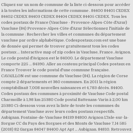
Cliquez sur un nom de commune de la liste ci-dessous pour accéder
à la toutes les informations de cette commune . 84400 84401 CEDEX
84402 CEDEX 84403 CEDEX 84404 CEDEX 84405 CEDEX. Tous les
codes postaux de France (Vaucluse - Provence-Alpes-Côte d'Azur)
Vaucluse (84) Provence-Alpes-Côte d'Azur Sélectionnez l'initiale de
la commune : Rechercher les villes et communes du département
vaucluse par ordre alphabétique. Codespostaux.com est une base
de donnée qui permet de trouver gratuitement tous les codes
postaux … Interactive map of zip codes in Vaucluse, France. Avignon.
Le code postal d'Avignon est le 84000. Le département Vaucluse
comporte 225 … 84390. Aller au contenu principal Codes postaux en
France Trouver le code postal d'une commune française.
CAVAILLON est une commune du Vaucluse (84). La région de Corse
compte 2 départements et 360 communes. En 2011 la région
comptabilisait 7,008 nouvelles naissances et 4,783 décès. 84400.
Codes postaux des communes à proximité de Vaucluse Code postal
Charmoille à 1,98 km 25380 Code postal Battenans-Varin à 2,00 km
25380 Ci-dessous vous avez la liste de toute les communes du
département Vaucluse avec leurs codes postaux respectifs.
Aubignan. Fontaine-de-Vaucluse 84139 84800 Avignon L'Isle-sur-la-
Sorgue CC du Pays des Sorgues et des Monts de Vaucluse 7,14 585
(2018) 82 Gargas 84047 84400 Apt Apt … Aubignan. 84810. Retrouvez