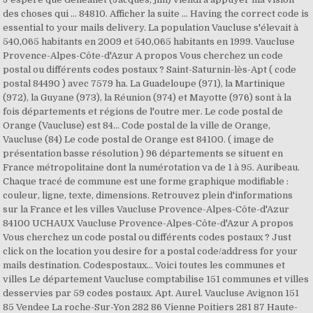
des choses qui … 84810. Afficher la suite … Having the correct code is
essential to your mails delivery. La population Vaucluse s'élevait à
540,065 habitants en 2009 et 540,065 habitants en 1999. Vaucluse
Provence-Alpes-Côte-d'Azur A propos Vous cherchez un code
postal ou différents codes postaux ? Saint-Saturnin-lès-Apt ( code
postal 84490 ) avec 7579 ha. La Guadeloupe (971), la Martinique
(972), la Guyane (973), la Réunion (974) et Mayotte (976) sont à la
fois départements et régions de l'outre mer. Le code postal de
Orange (Vaucluse) est 84... Code postal de la ville de Orange,
Vaucluse (84) Le code postal de Orange est 84100. ( image de
présentation basse résolution ) 96 départements se situent en
France métropolitaine dont la numérotation va de 1 à 95. Auribeau.
Chaque tracé de commune est une forme graphique modifiable :
couleur, ligne, texte, dimensions. Retrouvez plein d'informations
sur la France et les villes Vaucluse Provence-Alpes-Côte-d'Azur
84100 UCHAUX Vaucluse Provence-Alpes-Côte-d'Azur A propos
Vous cherchez un code postal ou différents codes postaux ? Just
click on the location you desire for a postal code/address for your
mails destination. Codespostaux… Voici toutes les communes et
villes Le département Vaucluse comptabilise 151 communes et villes
desservies par 59 codes postaux. Apt. Aurel. Vaucluse Avignon 151
85 Vendee La roche-Sur-Yon 282 86 Vienne Poitiers 281 87 Haute-