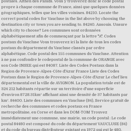
postales. Althen des Paluds. Vous y trouverez donc le code postal
propre à chaque commune de France, ainsi que quelques données
géographiques, telles que les villes voisines. 84210. Locate the
correct postal codes for Vaucluse in the list above by choosing the
destination city or town you are sending to. 84240. Ansouis. Unsure
which city to choose? Les communes sont ordonnées
alphabétiquement afin de commençant par la lettre "A". Codes
postaux du Vaucluse Vous trouverez ici la liste de tous les codes
postaux du département du Vaucluse classés par ordre
alphabétique. Code postal des 155 communes du Vaucluse. Attention
à ne pas confondre le codepostal de la commune de ORANGE avec
son Code INSEE qui est 84087. Liste des Codes Postaux dans la
Region de Provence-Alpes-Côte d'Azur France Liste des Codes
Postaux dans le Region de Provence-Alpes-Côte d'Azur Le chef lieu
départemental est la ville de AVIGNON. La population totale est de
324 212 habitants répartie sur un territoire d'une superficie
d'environ 8728.31km² affichant ainsi une densité de 37 habitants par
km². 84400. Liste des communes en Vaucluse (84), Service gratuit de
recherche des communes et codes postaux en France
metropolitaine, en Corse et dans les DOM-TOM Trouvez
immédiatement une commune, une mairie, un code postal : Le code
postal 84480 est composé du code du département VAUCLUSE (84)
et du code du bureau distributeur existant en 1972 qui est le 480.