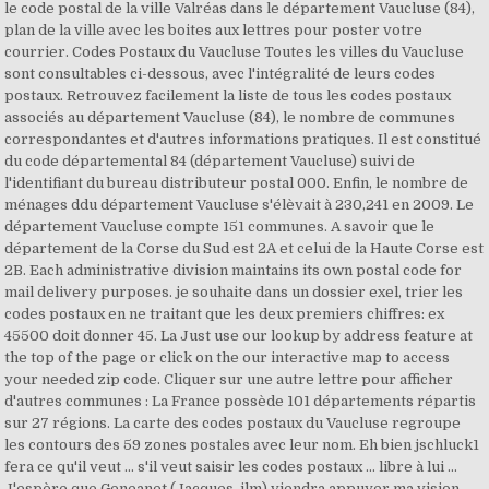
le code postal de la ville Valréas dans le département Vaucluse (84),
plan de la ville avec les boites aux lettres pour poster votre
courrier. Codes Postaux du Vaucluse Toutes les villes du Vaucluse
sont consultables ci-dessous, avec l'intégralité de leurs codes
postaux. Retrouvez facilement la liste de tous les codes postaux
associés au département Vaucluse (84), le nombre de communes
correspondantes et d'autres informations pratiques. Il est constitué
du code départemental 84 (département Vaucluse) suivi de
l'identifiant du bureau distributeur postal 000. Enfin, le nombre de
ménages ddu département Vaucluse s'élèvait à 230,241 en 2009. Le
département Vaucluse compte 151 communes. A savoir que le
département de la Corse du Sud est 2A et celui de la Haute Corse est
2B. Each administrative division maintains its own postal code for
mail delivery purposes. je souhaite dans un dossier exel, trier les
codes postaux en ne traitant que les deux premiers chiffres: ex
45500 doit donner 45. La Just use our lookup by address feature at
the top of the page or click on the our interactive map to access
your needed zip code. Cliquer sur une autre lettre pour afficher
d'autres communes : La France possède 101 départements répartis
sur 27 régions. La carte des codes postaux du Vaucluse regroupe
les contours des 59 zones postales avec leur nom. Eh bien jschluck1
fera ce qu'il veut ... s'il veut saisir les codes postaux ... libre à lui ...
J'espère que Geneanet (Jacques, jlm) viendra appuyer ma vision