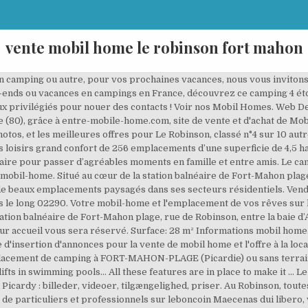
vente mobil home le robinson fort mahon
iste de l’installation de mobil-homes dans la Baie de Somme et sur la Côte d’Opale, vous offrira le service d’équipes … Mobil-home d’occasion vous propose une liste de petites annonces pour l'achat d’un mobil-home d'occasion en Somme à FORT-MAHON-PLAGE pour vos vacances. All you need to know from Camping Le Robinson in Nord-Pas-de-Calais and Picardy : pictures, videos, availabilities, prices. Camping de la Somme en Picardie (Hauts de France), le CAMPING LE ROYON **** à Fort Mahon Plage (80), vous accueille à 2 km des plages avec piscine couverte chauffée, location de mobil-homes et emplacements camping pour vos vacances en Baie de Somme MENTIONS LÉGALES CHARTE DE CONFIDENTIALITÉ COOKIES. Situé au coeur de Fort-Mahon et à seulement 1,8 Km de la plage, ... Vente de mobil-homes d'occasions sur place. Achat et vente d'un Mobil home d'occasion LOUISIANE SAVANAH, Somme (80), grâce à entre-mobile-home.com, site de vente et d'achat de Mobil home d'occasion. The campsite LE ROBINSON is located in Fort-Mahon-Plage in Somme, in Hauts-de-France, a region which has plenty of varied great surprises in store. Chaque emplacement vous offre tout le confort nécessaire pour passer d’agréables moments en famille et entre amis. Le Camping de Robinson est situé au cœur de la station balnéaire de Fort-Mahon plage, rue de Robinson, entre la baie d’Authie, le … Despite the risk of becoming a sandbank, the bay of the Somme in Picardie is part of the club of the world’s most beautiful bays. Chaque année, afin d’assurer les services en saison, nous recrutons des animateurs, des ouvriers en espaces verts, en plomberie…, des surveillants de baignade (BNSSA…), des aides cuisine, des agents d’accueil, des serveurs… pour des périodes allant d’avril à septembre ! Le Camping Ech'bosqué vous propose également la location de mobil-homes. Nos agents immobiliers sont disponibles pour une question, une visite, contactez-les en leur indiquant le numéro de référence de l'annonce. Spécialisés dans l’accueil et l’installation de mobil home, à la vente et à la location depuis plus de 30 ans, et nous efforçant chaque année d’améliorer vos conditions de séjour, vous trouverez au camping de Robinson à la fois le mobil home de vos rêves et la parcelle très paysagère et spacieuse qui vous comblera. Mobil-home composé: d un ... Mobil home Dinard vente; Annonce mobil home neuf ... Entrez votre adresse email pour recevoir des alertes aussitôt que nous trouverons nouvelles annonces pour Mobil home a vendre dans camping a fort mahon. – Cette année, la piscine vous ouvrira ses portes du samedi 4 avril 2020 au dimanche 27 septembre 2020. Publier une annonce pour vendre ou mettre en location un bien immobilier entre particuliers est gratuit. Grand choix de mobil homes d'occasions toutes tailles, arrivage fréquent à venir visiter sur notre parc d'exposition. A proximité immédiate (à pied) : 15 mn de la plage, centre équestre, 1 mini golf, Aquaclub, golf, cinéma (centre station balnéaire). Le Vert Gazon, Fort-Mahon-Plage : Consultez les 45 avis de voyageurs, 21 photos, et les meilleures offres pour Le Vert Gazon, classé n°1 sur 10 autres hébergements à Fort-Mahon-Plage et noté 4 sur 5 sur Tripadvisor. Vente mobil home camping fort mahon. Le Camping de La Motte**** vous propose des locations et des offres pour vous et vos proches !. Mobil-Home - 40 m² 80860 Ponthoile. Mobilhome à louer au domaine "Le Bois Dormant" à Quend-Plage-Les-Pins Mobil-Home Concept offre le transport, l'installation et la réparation de mobil-homes qui sont en vente (neufs, occasions et sur parcelle) dans la Somme. The price is $99 per night from Jan 7 to Jan 8 $99. La parcelle du mobil home en vente à fort mahon plage est situé sur camping ou prl en picardie. Vente Mobil-Home . Find your rental or your campsite location near Fort-Mahon-Plage. A proximité immédiate (à pied) : 15 mn de la plage, centre équestre, 1 mini golf, Aquaclub, golf, cinéma (centre station balnéaire). A proximité immédiate (à pied) : 15 mn de la plage, centre équestre, 1 mini golf, Aquaclub, golf, cinéma (centre station balnéaire). Book your holidays in just a few clicks with Camping Direct, the leading European website for camping holidays. Camping grand confort de 256 emplacements d’une superficie de 4,5 ha accessible toute l’année. D’autres modèles de mobil home neuf et d’occasion sont consultables sur le site de notre partenaire www.authiemobilhome.fr. Le camping du Vert Gazon accueille votre mobil-home ou v