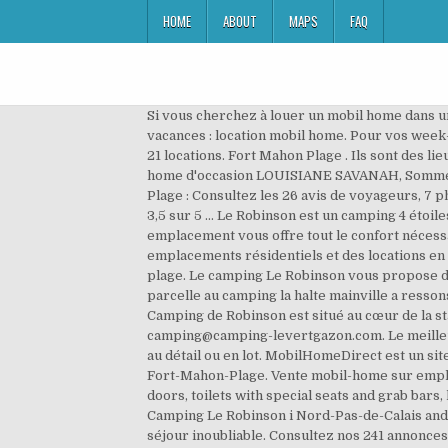
HOME
ABOUT
MAPS
FAQ
Si vous cherchez à louer un mobil home dans un camping ou autre, pour vos prochaines vacances, nous vous invitons à consulter nos annonces de notre site vacances : location mobil home. Pour vos week-ends ou vacances en campings en France, découvrez ce camping 4 étoiles qui vous propose 256 emplacements ou 21 locations. Fort Mahon Plage . Ils sont des lieux privilégiés pour nouer des contacts ! Voir nos Mobil Homes. Web Design par Omline. Achat et vente d'un Mobil home d'occasion LOUISIANE SAVANAH, Somme (80), grâce à entre-mobile-home.com, site de vente et d'achat de Mobil home d'occasion. Le Robinson, Fort-Mahon-Plage : Consultez les 26 avis de voyageurs, 7 photos, et les meilleures offres pour Le Robinson, classé n°4 sur 10 autres hébergements à Fort-Mahon-Plage et noté 3,5 sur 5 … Le Robinson est un camping 4 étoiles loisirs grand confort de 256 emplacements d’une superficie de 4,5 ha accessible toute l’année. Chaque emplacement vous offre tout le confort nécessaire pour passer d’agréables moments en famille et entre amis. Le camping est ouvert toute l'année et propose des emplacements résidentiels et des locations en mobil-home. Situé au cœur de la station balnéaire de Fort-Mahon plage, entre la baie d’Authie, le centre ville et la plage. Le camping Le Robinson vous propose de beaux emplacements paysagés dans ses secteurs résidentiels. Vend mobil-home bluebird 7,80 m x 3m ,sur parcelle au camping la halte mainville a ressons le long 02290. Votre mobil-home et l'emplacement de vos rêves sur la Côte picarde à Fort-Mahon-Plage Le Camping de Robinson est situé au cœur de la station balnéaire de Fort-Mahon plage, rue de Robinson, entre la baie d’Authie, le centre ville et la plage. : 06 14 64 71 39 camping@camping-levertgazon.com. Le meilleur accueil vous sera réservé. Surface: 28 m² Informations mobil home. Nous rachetons également votre MobilHome au détail ou en lot. MobilHomeDirect est un site d'insertion d'annonces pour la vente de mobil home et l'offre à la location de mobil home. Mobil-Home - 30 m² 80120 Fort-Mahon-Plage. Vente mobil-home sur emplacement de camping à FORT-MAHON-PLAGE (Picardie) ou sans terrain. Access ramps to mobile homes, wide sliding doors, toilets with special seats and grab bars, lifts in swimming pools... All these features are in place to make it … Le Robinson, Fort-Mahon-Plage, France. Alt om Camping Le Robinson i Nord-Pas-de-Calais and Picardy : billeder, videoer, tilgængelighed, priser. Au Robinson, toutes les équipes se mobilisent pour vous offrir un séjour inoubliable. Consultez nos 241 annonces de particuliers et professionnels sur leboncoin Maecenas dui libero, venenatis eu leo eleifend, porttitor rutrum arcu. A proximité (véhicule), Marquenterre, Vallée de l’Authie : St Riquier et Valloires. Location de mobil-homes et emplacements de camping en Baie de Somme. Description "Bonjour, j aimerais louer un mobil home pour ce week end vers fort mahon deauville proche de la mer " Détails. La société Mobil Home Concept, spécial