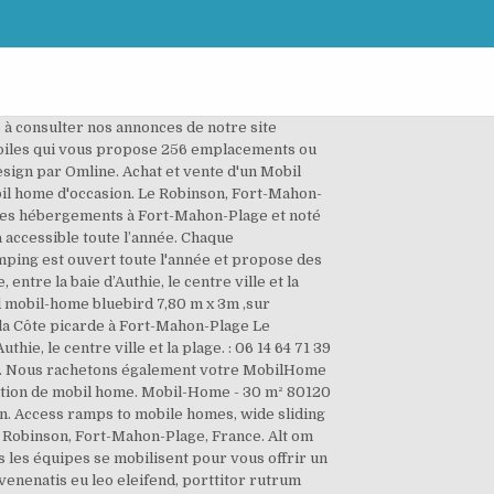
ous propose un séjour dans ses mobil-homes. 187 rue de Robinson - 80120 Fort-Mahon-Plage. Your destination: Bay of the Somme ? 17 000 € Acheter un mobil-home: Mobil-home Trigano Evolution 31 2 chambres. 501 rue robinson, 80120 Fort-Mahon-Plage, France – Great location - show map After booking, all of the property’s details, including telephone and address, are provided in … CAMPING LE VERT GAZON 741 route de Quend 80120 Fort-Mahon Plage Tél. : 03 22 23 37 69 Tél. Chaque emplacement vous offre tout le confort nécessaire pour passer d‘agréables moments en famille et entre amis. Mobil-home à vendre Baie de Somme : Coup de cœur pour une petite famille, mobil home 2 chambres avec terrasse à vendre sur notre camping. le Camping Le Robinson vous propose l’accès à une superbe infrastructure : Une piscine couverte, chauffée avec un bassin pour les petits et grands. A proximité (véhicule), Marquenterre, Vallée de l’Authie : St Riquier et Valloires. per night. Nous utilisons des cookies pour vous garantir la meilleure expérience sur notre site. Toutes nos annonces gratuites Camping car d’occasion, caravane et van Somme. Le mobil-home est prêt à être livré, installé, calé sur une parcelle . Le Robinson est un camping 4 étoiles à Fort-Mahon Plage. Le Robinson, le plus proche de la baie d’Authie dans le secteur calme du vieux Fort-Mahon. The result? L’installation d’un mobil-home est une opération délicate qui demande l’intervention de professionnels aguerris. Voir les Mobil homes. 3 jours. Nous vous proposons d’acheter et d’installer votre mobil home sur un emplacement entièrement viabilisé (eau, électricité, tout à l’égout) dans ce terrain spécialisé dans le résidentiel. Il permet des recherches dans le cas d'achat de mobil home ainsi que des recherches de location de mobil home. Le camping vous propose la vente de mobil-home en Somme à FORT MAHON PLAGE sur emplacement de camping. Fréquence. Le Robinson, le plus proche de la baie d'Authie dans le secteur calme du vieux Fort-Mahon. Enjoy some of the comforts of home when you book a Fort-Mahon-Plage hotel with kitchenette! Prix à partir de 8 000. Mobilhome Atlas Aventi de 2010. A proximité (véhicule), Marquenterre, Vallée de l’Authie : St Riquier et Valloires. Le vendeur vous proposera une offre d'achat clé en main pour votre résidence secondaire sur le terrain de camping. Descriptif complet du camping LE ROBINSON à Fort-Mahon-Plage dans les Hauts-de-France : équipements, tarifs, services, loisirs. Rapidhome 2 ch à 16 000 € IRM 2