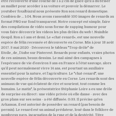
être recouverte d'une couche de 1 à 2 cm de glace qu'il a du briser
au maillet pour accéder à sa voiture et pouvoir la démarrer. Le
youtuber foxalbiazul nous présente Ron son renard domestique.
Combien de … 1:04. Nous avons rassemblé 100 images de renards au
format PNG sur fond transparent. Notre concept est simple, faire
des compilations de vidéo sous forme de zapping humour pour
vous faire découvrir les videos les plus drôles du web !. Nuisible
Goupil. Ron a 5 ans et demi. Le «chat-renard», est une nouvelle
espèce de félin recensée et découverte en Corse. Mis à jour 18 août
2017. 3 mai 2020 - Découvrez le tableau "Trop drôle" de
Etoile_de_l’Aube sur Pinterest. Renards pour enfants, vraies photos
de ces animaux, beaux dessins. Le mal-aimé des campagnes à
l’espérance de vie d’environ 3 ans en France à l’état sauvage, alors
qu’il peut normalement vivre 14 ans, est pourtant un auxiliaire
essentiel pour la nature, et l’agriculture. Le "chat-renard", une
nouvelle espèce de félin découverte en Corse. Les renards sont des
animaux de vue qui éclatent de rire et sourient, tout comme les
humains. Le matin", la présentatrice Stéphanie Loire a eu une drôle
de surprise en direct : une vidéo privée où elle danse - avec des
gros plans sur ses seins - a été diffusée. 0:33. Il précise qu'en
Arkansas, il est autorisé de posséder un renard (pas besoin de
permis). Le renard est un animal prédateur, loué dans le folklore de
nombreux pays, incarnation de la ruse et de la dextérité. Titre