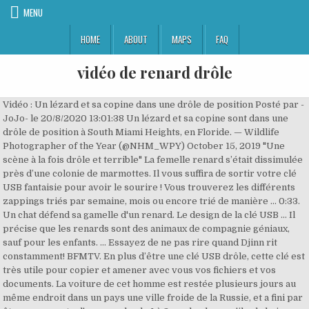
MENU
HOME
ABOUT
MAPS
FAQ
vidéo de renard drôle
Vidéo : Un lézard et sa copine dans une drôle de position Posté par -
JoJo- le 20/8/2020 13:01:38 Un lézard et sa copine sont dans une
drôle de position à South Miami Heights, en Floride. — Wildlife
Photographer of the Year (@NHM_WPY) October 15, 2019 "Une
scène à la fois drôle et terrible" La femelle renard s’était dissimulée
près d’une colonie de marmottes. Il vous suffira de sortir votre clé
USB fantaisie pour avoir le sourire ! Vous trouverez les différents
zappings triés par semaine, mois ou encore trié de manière … 0:33.
Un chat défend sa gamelle d'un renard. Le design de la clé USB … Il
précise que les renards sont des animaux de compagnie géniaux,
sauf pour les enfants. … Essayez de ne pas rire quand Djinn rit
constamment! BFMTV. En plus d’être une clé USB drôle, cette clé est
très utile pour copier et amener avec vous vos fichiers et vos
documents. La voiture de cet homme est restée plusieurs jours au
même endroit dans un pays une ville froide de la Russie, et a fini par