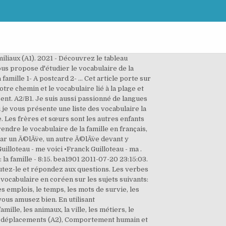
ner explicitement le vocabulaire en langue seconde? This category only includes cookies that ensures basic functionalities and security features of the website. Quelles sont les diffi ultés les plus f é uentes dans l’auisition du voa ulai e Publicado el 2 diciembre, 2017 10 diciembre, 2017 por carolinaeugenio . Le vocabulaire de la famille en anglais fait partie du vocabulaire de base à connaitre.. Je vous donne ici tous les mots dont vous aurez besoin, rangés par catégorie.. Vous pouvez apprendre et mémoriser du vocabulaire efficacement grâce à l’application Mosalingua.Mosalingua m’a permis d’apprendre plus de 3500 mots en un an, en 15 minutes par jour. Una forma fácil y eficaz para aprender francés. le français des affaires (APFA). 1 janv. Placez votre curseur sur un objet, un mot ou une phrase pour écouter sa prononciation. 5- Le soleil brille et le ciel est bleu. Este libro contiene siete historias en francés con un glosario en español para poder aprender nuevas palabras y expresiones.. También sirve para mejorar la pronunciación y la compresión, ya que cada historia tiene audio en MP3 en versión lenta y versión normal.Más de 700 expresiones nuevas y 175 minutos de audio. famille • l’heure • les passe-temps Audrey et Camille •l’heure •les continents •les pays. You also have the option to opt-out of these cookies. 2: ... Étudier le vocabulaire de la famille - Introduire les adjectifs possessifs Français FLE Famille fiches pédagogiques - La plus téléchargée (102 Results) ... Voici une fiche de 3 pages se composant d'un texte et d'activités autour du thème de la famille. Lexique de la famille : personnes et liens familiaux (A1), Pour parler de sa famille il faut connaître les adjectifs possessifs. Il peut également être utilisé comme source de référence lorsque vous trouvez un mot que vous ne connaissez pas. Débutez en français avec les aides de vocabulaire, grammaire, prononciation et culture(s). / Soutien à l'apprentissage du français - Matériel pédagogique en ILSS - CSDM - Québec, Canada. La famille de Daniel. FaÃ§on amusante de revoir le vocabulaire des membres de la famille. ... Télécharger PDF vocabulaire ... La famille en arabe Les sens en arabe Les points cardinaux Les parties de la main. 10: Une famille internationale A1/A2. ... La famille. ActivitÃ© brise-glace => se prÃ©senter, parler de sa famille, dessiner son arbre ... La famille, comprÃ©hension de texte, 3 pages... Voici une fiche de 3 pages se composant d'un texte et d'activitÃ©s autour du thÃ¨me