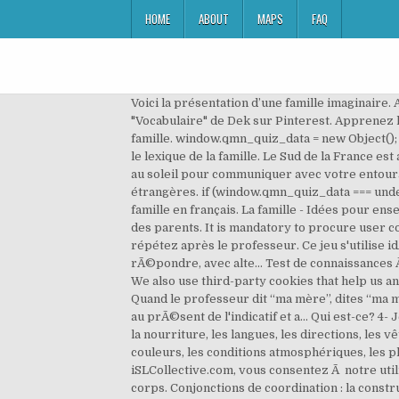
HOME
ABOUT
MAPS
FAQ
Voici la présentation d’une famille imaginaire. Accueil » Liste des cours » Lexique de la famille : personnes et liens familiaux (A1). 2021 - Découvrez le tableau "Vocabulaire" de Dek sur Pinterest. Apprenez le français avec l'Atelier du français.Aujourd'hui l'Atelier du français vous propose d'étudier le vocabulaire de la famille. window.qmn_quiz_data = new Object(); De quoi enrichir son vocabulaire et appr... 9,117 Downloads . A l'oral, la famille 1- A postcard 2- … Cet article porte sur le lexique de la famille. Le Sud de la France est aussi une région très touristique en été, alors apprenez à demander votre chemin et le vocabulaire lié à la plage et au soleil pour communiquer avec votre entourage. These cookies will be stored in your browser only with your consent. A2/B1. Je suis aussi passionné de langues étrangères. if (window.qmn_quiz_data === undefined) { Bonjour et bienvenu sur COUR FRANÇAIS FACILE Aujourd’hui je vous présente une liste des vocabulaire la famille en français. La famille - Idées pour enseigner le français FLE. Interviews • questions personnelles • ma famille. Les frères et sœurs sont les autres enfants des parents. It is mandatory to procure user consent prior to running these cookies on your website. Pour bien apprendre le vocabulaire de la famille en français, répétez après le professeur. Ce jeu s'utilise idÃ©alement avec 2 dÃ©s, pour dÃ©finir la question qui sera posÃ©e par un Ã©lÃ¨ve, un autre Ã©lÃ¨ve devant y rÃ©pondre, avec alte... Test de connaissances Ã propos de la famille, de la routine. Vocabulaire en contexte •Franck Guilloteau - me voici •Franck Guilloteau - ma . We also use third-party cookies that help us analyze and understand how you use this website. ... Podcast en français : la famille - 8:15. bea1901 2011-07-20 23:15:03. Quand le professeur dit “ma mère”, dites “ma mère”, quand le professeur dit “mon père”, dites “mon père”, etc. }. Écoutez-le et répondez aux questions. Les verbes au prÃ©sent de l'indicatif et a... Qui est-ce? 4- Je suis dans un confortable hôtel prés de la mer. Cette page contient le vocabulaire en coréen sur les sujets suivants: la nourriture, les langues, les directions, les vêtements, l'école, le corps humain, le voyage, le malentendu, les gens, les emplois, le temps, les mots de survie, les couleurs, les conditions atmosphériques, les places, les … Famille. Pour finir il y a un vidéoclip. 7- J'espère que vous vous amusez bien. En utilisant iSLCollective.com, vous consentez Ã notre utilisation des cookies pour amÃ©liorer votre expÃ©rience en ligne. La famille, les animaux, la ville, les métiers, le corps. Conjonctions de coordination : la construction du discours ou du récit (A2), Prépositions en et à : parler de ses déplacements (A2), Comportement humain et animaux : les expressions idiomatiques (B1), Impératif présent : pronoms compléments et forme négative (B1), Structures hypothétiques : un autre emploi du conditionnel (B1). Chaque langue représente une cultur