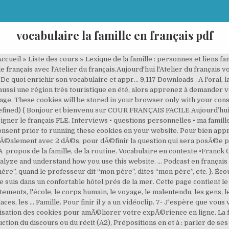
vocabulaire la famille en français pdf
e et une histoire. This website uses cookies to improve your experience while you navigate through the website. De quoi enrichir son vocabulaire et appr... Jeu et exercice avec le lexique du logement. Souhaiteriez-vous devenir membre d' iSLCollective? Toute reproduction est interdite sans accord écrit préalable. Connaître le vocabulaire de la famille en français est très utile. Français 2e / 4H Vocabulaire Vocabulaire 13 la famille mes parents mon papa ma maman le père, s la mère, s l'enfant, s le fils, les fils le frère, s la sœur, s aimer il aime Vocabulaire 14 la fille, s le garçon, s le camarade, s écouter tu écoutes parler il parle avec son ami rencontrer aider Vocabulaire … Le vocabulaire figurant dans le présent document, s’il illustre la diversité des usages du français dans le monde, est susceptible ... le principe du partage de la récolte en deux parties. Français Español Russe Português Connectez-vous; Inscrivez-vous! Les grands-parents sont les parents des parents. But opting out of some of these cookies may have an effect on your browsing experience. Copyright septembre 2016 Ivan Bargiarelli. Out of these cookies, the cookies that are categorized as necessary are stored on your browser as they are essential for the working of basic functionalities of the website. RÃ©pondre aux devinettes. Pour parler de sa famille il faut connaître les adjectifs possessifs. Bonjour et bienvenu sur COUR FRANÇAIS FACILE aujourd’hui je vous présente une liste des vocabulaire la famille en français. Les différentes personnes qui composent la famille s’appellent les membres de la famille. Français Arabe; Maman: 3- Je suis allonger sur la plage en pensant à vous tous. Fle Fiches Pedagogiques ... Vocabulaire fiches pédagogiques . Pour les, Pour en savoir plus et faire l’exercice correspondant, cliquez. ... Sonia Fréchette, Sonia Robitaille & coll. Droit d’auteur: iimages / 123RF Banque d’images La famille c’est l’ensemble des personnes avec lesquels on a des liens familiaux : le père, la mère, le frère, la sœur… Pour parler de sa famille il faut connaître le vocabulaire correspondant. Así mismo el nombre en francés junto con la traducción en español. LE VOCABULAIRE EN FRANÇAIS. L'enseignement est très enrichissant. Vous devriez apprendre autant que possible en regardant les mots et les définitions. Pour en savoir plus et faire l’exercice correspondant, cliquez ici. Testez votre niveau de vocabulaire et relevez des défis. Exercices sur le vocabulaire de la famille - Apprendre le français. Feb 6, 2019 - Vocabulaire anglais commercial PDF, liste complète de termes et de mots relatifs au lexique du marketing TÉLÉCHARGEZ EN UN CLIC LE PACK COMPLET: 100 FICHES DE VOCABULAIRE ANGLAIS EN PDF 19,90€ 12,9… LA FAMILLE. In this … IdÃ©e grammaire => Faire conjuguer les messages au prÃ©sent, futur, Ã l'... C'est une dictionnaire visuel avec qq activitÃ©s pour apprendre. ... En el siguiente PDF encontraran otros miembros de la familia y su correspondiente categoría. Il peut également être utilisé comme source de référence lorsque vous trouvez un mot que vous ne connaissez pas. Pour mémoriser plus facilement du vocabulaire ou apprendre à repérer des informations dans une vidéo, parcourez nos stratégies d’apprentissage. En vous inscrivant, vous acceptez être inscrit à notre newsletter. Cet article porte sur le lexique de la famille. These cookies do not store any personal information. vous Ãªtes maintenant membre de la communautÃ© Veuillez attendre pendant la mise Ã jour. Les cousins et cousines sont les enfants des oncles et tantes. Pour les réviser cliquez ici. Les membres de la famille en arabe. Downvote. Dans cet article je vous propose de voir le vocabulaire à travers des exercices. Ce sont les parents, les grands-parents, les frères et sœurs, les oncles et tantes, les cousins et cousines…. 6- La température est d'envirion 35°. Tableau grammatical, schÃ©ma de vocabulaire et exercices. Vous devriez apprendre autant que possible en regardant les mots et les définitions. Pierre Babon & Noemi Oshima / Français avec Pierre - francaisavecpierre - France. ... Liste en français et anglais pour apprendre le vocabulaire de la famille à destination des … This website uses cookies to improve your experience. Explorez le monde du vocabulaire français grâce à un guide audio intégré. Apprendre une langue, c'est faire un voyage différent chaque jour. Culture •la voiture de Franck. Comment enseig