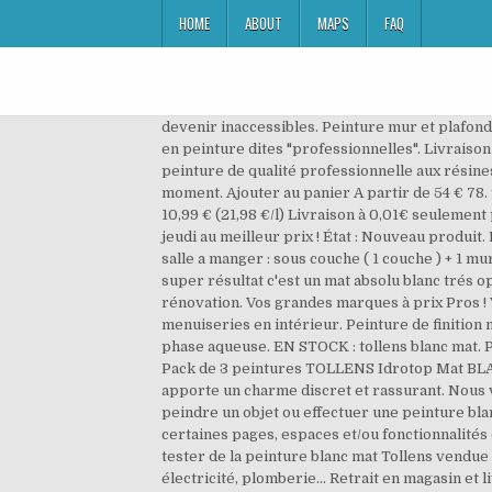
HOME
ABOUT
MAPS
FAQ
devenir inaccessibles. Peinture mur et plafond TOLLENS Tolpro hydro blanc mat, 10 l Retrait magasin . Dans le cadre de mon activité pro je me fournis uniquement en peinture dites "professionnelles". Livraison rapide partout en France. Teinte: Blanc et teintée: En savoir plus. TOL PRO Hydro MAT garantit une véritable peinture de qualité professionnelle aux résines acryliques, d'aspect mat, pour les murs et plafonds des pièces de vie. Peinture Pro TOLLENS FAÇADE; Offres du moment. Ajouter au panier A partir de 54 € 78. tollens.com/cookies. TOLLENS Peinture acrylique multi-usages"Couleur Plurielle" mat Sophistiquée - 0,5 L 10,99 € 10,99 € (21,98 €/l) Livraison à 0,01€ seulement pour votre première commande expédiée par Amazon Peinture tollens : la sélection produits Leroy Merlin de ce jeudi au meilleur prix ! État : Nouveau produit. PRO: Connectez-vous. Grand choix parmi 419 Peinture pour murs et plafonds intérieurs J'ai fait un devis pour une salle a manger : sous couche ( 1 couche ) + 1 mur de 20 M2 en blanc satin + 2 murs de 9 M2 chacun en beige . Aves le MAT 78 même un bricoleur non pro va avoir un super résultat c'est un mat absolu blanc trés opacifiant avec un trés bel aspect , et sans reprise … Peinture Hydrofuge isolante FIXXO Satin tendu . Travaux neufs et rénovation. Vos grandes marques à prix Pros ! Votre produit a bien été ajouté au panier. Aspect mat durable, non lustrant. Polyvalence d’usage : murs et menuiseries en intérieur. Peinture de finition mate aux copolymères acryliques en phase aqueuse. Peinture intérieure de finition mat aux résines acryliques en phase aqueuse. EN STOCK : tollens blanc mat. Peinture mur et plafond TOLLENS Tolpro hydro blanc mat, 5 l . Pack de 3 peintures TOLLENS Idrotop Mat BLANC 15L Pack de 3 peintures TOLLENS Idrotop Mat BLANC 15L. Service client Allo Houston, ici ManoMano. Elégante et idéale pour votre salon, la peinture blanc mat apporte un charme discret et rassurant. Nous vous proposons divers conditionnements, du pot de 2.5 litres à celui de 15 litres, en monocouche et bicouche, pour peindre un objet ou effectuer une peinture blanche sur le mur. Ajouter au panier . Il est important de noter qu’en paramétrant le navigateur d’une telle manière, certaines pages, espaces et/ou fonctionnalités du Site pourront Peinture TOLLENS PRO ICONE MAT. Excellent rendement. La dernière en date m'a permis de tester de la peinture blanc mat Tollens vendue chez Castorama. État : Nouveau produit. Des produits pour toute la maison : salle de bains, cuisine, jardin, éclairage, électricité, plomberie… Retrait en magasin et livraison à domicile. Peinture Murs Plafonds L Entrep T Du Bricolage De Grenoble Avec 309093 Et Peinture Blanc Mat Tollens 13 400x391px Peinture Blanc Mat Tollens PEINTURE Agrandir L Image. Disponible dans tous les magasins CASTORAMA et BRICO DEPOT. Grand confort d’applica