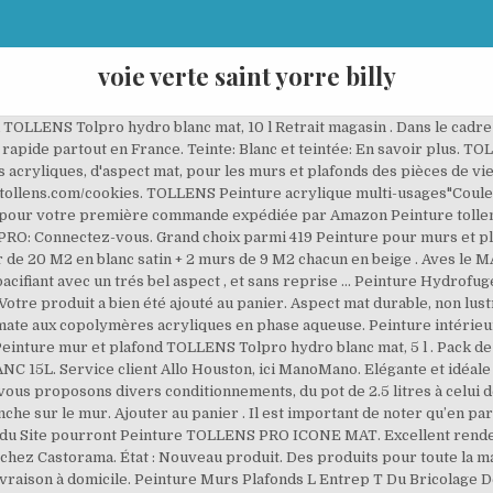
voie verte saint yorre billy
tion. En poursuivant votre navigation sur le Site, vous consentez à l’utilisation de ces cookies. La véritable qualité professionnelle de Tollens au service de la réussite de vos projets ! Tollens est, depuis 1748, la référence en peinture de qualité pour les professionnels, les particuliers et les prescripteurs. Spéciale mécanisation. Réservé aux Pros du Bâtiment. Peinture bâtiment professionnelle TOLLENS intérieur, extérieur aux résines acryliques ou glycéros. Protection et décoration des murs et plafonds. Grand choix, promos permanentes et livraison rapide partout en France. Préférez le BLANC MAT MONOCOUCHE de TOLLENS pour une peinture à forte opacité vous permettant d'économiser une à deux couches, pour des travaux plus rapides et une véritable qualité professionnelle. Economies et confort avec l'isolation ... Cross, c'est la nouvelle performance signée ... Tollens a lancé deux nouvelles formules de ... Démarrer dès maintenant votre simulation ... Avec la peinture Tollens PRO+ BLANC MAT, vous avez l'assurance de faire le bon choix : moins de couches à appliquer, des travaux plus rapides, pour un résultat digne d'un professionnel. Peinture monocouche murs plafonds boiseries Tollens blanc mat 10L + 20% gratuit. Peinture TOLLENS PRO HORIZON MAT. Peinture blanche mat : la sélection produits Leroy Merlin de ce mardi au meilleur prix ! Notre marque assure aux particuliers la sécurité d'une peinture technique et le confort d'un conseil approfondi. 13 avis | Poser une question . Livraison rapide partout en France. Fabricant MAXILINE MAT 5L - BLC Présentation de la marque Tollens met à disposition des particuliers ses peintures de qualité professionnelle et ses revêtements de mur et sol. EN STOCK : Peinture TOLLENS professionnelle Idrotop Velours Satiné | Blanche - 5 Litres pas cher. Qualité PRO - Teinte sur mesure Agrandir l'image Pack de 3 peintures TOLLENS Idrotop Mat BLANC 15L Peinture Acrylique de finition mate, très opacifiant, très garnissant, elle limite le phénomène de reprise Bonjour Nous avons acheté la peinture chez Tollens blanc velour et mat (peinture pro). EN STOCK : Peinture TOLLENS professionnelle Idrotop Mat | Blanche - 5 Litres pas cher. en gros 200 € TTC le tout. Masque les imperfections du support. Ajouter au panier . Nous avons dû repeindre un appartement locatif en blanc, et au moment de faire le choix, en voyant le prix, je me suis dis que je ne pouvais mettre si cher. Connectez-vous. Paiement sécurisé Agrandir l'image. Retrouvez ci-après nos 284 offres, marques, références et promotions en stock prêtes à être livrées rapidement dans nos magasins les plus proches de chez vous. Retrouvez ci-après nos 103 offres, marques, références et promotions en stock prêtes à être livrées rapidement dans nos magasins les plus proches de chez vous. Grand choix parmi 419 Peinture pour murs et plafonds intérieurs Cromology Services utilise des cookies pour suivre votre navigation sur le site afin de vous fournir, lors de vos prochaines visites, des contenus adaptés sur nos produits et activités. Recouvrable dès 4H pour des travaux rapides. pour une matité absolue très esthétique, Convient sur toiles de verre, papiers à peindre, Matité absolue grâce à sa formule enrichie en siloxane, Séchage optimal pour une réoccupation rapide des pièces, Facilité d'application et confort de glisse. Lessivable. Livraison rapide partout en France. Alors, nous sommes allées dans notre GSB préférée, et nous avons acheté, non moins inquiets, la peinture Mat + de chez Tollens. Vous pouvez néanmoins vous opposer au dépôt sur votre terminal de tels cookies en configurant gratuitement les paramètres de connexion de votre navigateur en suivant la procédure suivante Blancheur durable. Votre produit a bien été ajouté au panier. Pack de 3 peintures TOLLENS Idrotop Mat BLANC 15L Pack de 3 peintures TOLLENS Idrotop Mat BLANC 15L. Est il vrai que les peinture Tollens ( ou autre marque ) acheté dans leur propre magasin sont de meilleurs qualités que les peintures Tollens vendus en magasin Casto ou autres ? Peinture Acrylique mat qui capte et détruit le formaldéhyde, hexaldéhyde et acétaldéhyde pendant 20 ans. Cliquez sur l'image pour l'agrandir . PRO: Connectez-vous. Peinture tollens . tollens.com/cookies. Le vend