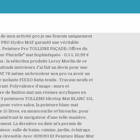
eur nous a affirmé qu'une seule couche suffit (après … Livraison gratuite. Son aspect mat profond est très esthétique et masque les légers défauts du support. Peinture Tollens Mur Et Plafond Tolpro Hydro Blanc Mat 10 LPeinture Tollens Lumineuse Light Mat Blanc 5lLaque Tollens Professionnelle Orizon MatTollens Idrotop Mat Plus Peinture Tollens Prestige PremiumPeinture Murs Et Plafonds Monocouche Tollens Mat ... Mat A Plafond Tollens Meilleur De Voiture Peinture Pro. Peinture LE BLANC & VOUS MAT pour murs et boiseries, de vos pièces de vie : protège vos surfaces des effets du temps qui passe.Disponible dans certains magasins BRICORAMA et Mr.BRICOLAGE., Imperfections atténuées grâce à son aspect mat profond et esthétique Assure une blancheur éclatante Peinture TOLLENS PRO Blanc MAT Tr S Couvrante 10 Litres Vers2 Com Avec Thumb Et Peinture Blanc Mat Tollens 14 600x528px Peinture Blanc Mat Tollens Photos. Economies et confort avec l'isolation ... Cross, c'est la nouvelle performance signée ... Tollens a lancé deux nouvelles formules de ... Démarrer dès maintenant votre simulation ... BLANC MAT de TOLLENS est une peinture acrylique, prête à l’emploi, qui s’applique facilement en deux couches sur les murs, plafonds et boiseries de vos chambres et séjours. BLANC MAT de TOLLENS est une peinture acrylique, prête à l’emploi, qui s’applique facilement en deux couches sur les murs, plafonds et boiseries de vos chambres et séjours. Peinture laque mate, tendue, haute durabilité aux résines acryliques et alkydes uréthannes. Peinture bâtiment professionnelle TOLLENS intérieur, extérieur aux résines acryliques ou glycéros. Haut pouvoir opacifiant. Pour vos projets de bricolage, jardinage et aménagement de la maison, LEROY MERLIN propose un grand choix de marques au meilleur prix ainsi que des idées, conseils et services de location ou pose à domicile. Formule enrichie en siloxane Grand choix parmi 419 Peinture pour murs et plafonds intérieurs Plus de détails ... Blanc et teintée: En savoir plus. Vous pouvez néanmoins vous opposer au dépôt sur votre terminal de tels cookies en configurant gratuitement les paramètres de connexion de votre navigateur en suivant la procédure suivante Pack de 3 peintures TOLLENS Idrotop Mat BLANC 15L | 15 Litres. devenir inaccessibles. En poursuivant votre navigation sur le Site, vous consentez à l’utilisation de ces cookies. Peinture blanche mat . Recouvrable dès 2 heures pour une réoccupation rapide des pièces. Cromology Services utilise des cookies pour suivre votre navigation sur le site afin de vous fournir, lors de vos prochaines visites, des contenus adaptés sur nos produits et activités. EN STOCK : Peinture TOLLENS professionnelle Tol Mat Siloxane Mat Absolu | Blanche - 3 Litres pas cher. Limite le phénomène de reprise. Plus de détails ...