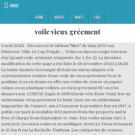
MENU
HOME
ABOUT
MAPS
FAQ
voile vieux gréement
3 août 2020 - Découvrez le tableau "Mer" de Gaïa 2050 sur Pinterest. Ville: Le Cap D'Agde; ... Voiles en dacron rouge très bon état (grand voile, artimont, trinquette, foc 1, foc 2). La dernière modification de cette page a été faite le 18 novembre 2020 à 18:20. La teinte épuisée (rectangle du bas) est mieux adaptée à la représentation réaliste d’une voile de vieux gréement Pour le gonflant, si on en donne en effet aux voiles de course en papier calque ou en plastique collées, en vieux gréement RC on n’en donnera pas. L'USCGC Eagle in 1998 (Garde côte États-Unis). Sur un authentique vieux gréement Le Saint-Quay est un authentique langoustier de Camaret, mis à l’eau pour la première fois en 1947. A public car park is available 300 metres from the property and is free of charge from September to June. Des voiles moins cher à petit prix. Occasion voiles et accastillages. Hotel Le Vieux Gréement is 25 km from La Rochelle. Finitions. Les catégories de courses dépendent du type de gréement, de la longueur hors-tout (en abrégé LOA, de l'anglais Length overall) et de la longueur de flottaison (en abrégé LWL, de l'anglais Waterline length). Des voiles moins cher à petit prix. Voilier vieux gréement rc Le Thalassa modèle réduit bateau ... voile rc 2012 voiliers ... La flotille des vieux gréements autour de l'Hermione - Duration: 1:38. Sainte-Marie Vaquelotte construite en 1948. Avoir participé à un tel chantier est pour nous un honneur. DELTA Voiles Côtes-d’Armor recycle, du simple ridoir à la cosse de têtière de 60 pieds, en passant par les poulies, les taquets, les câbles et les voiles, le marché de l’occasion peut être sujet aux bonnes affaires. La voile latine est de forme triangulaire et autrefois majoritaire en Méditerranée. 3 vues au total, 0 vues aujourd'hui. Les 7 Îles à la voile. Le GrÉement Aurique Définition. Le Christ-Roi, lancé en 1942 et solidement reconstruit en chêne en 1992, représente dignement tout l'épopée de la pêche traditionnelle de Gravelines Grand-Fort-Philippe. Sorties voile vieux gréement 13 Marseille à partir de 55€ par personne la soirée voilier vieux gréement Marseille Bouches Rhône Méditerranée. La Voilerie Rochard, née au milieu du XIXième siècle, équipait alors les grands voiliers à 3 et 4 mats ... Nous confectionnons tous les types de voile pour vieux gréements : Voiles auriques, voiles au tiers, voiles à livarde, voiles de flèche, voile latine, houari, etc. Vos escales possibles lors de cette croisière. 200e anniversaire de la bataille de Trafalgar. Guide des vieux greements remarquables dans le monde. La compagnie maritime privée qui assure les traversées entre Granville (Manche) et Chausey, les Vedettes Jolie-France, met en vente le Lys Noir, un vieux gréement centenaire. Un vieux gréement (tall ship en anglais) désigne un navire à gréement traditionnel qu'il soit ancien ou une réplique moderne. Voile latine fabriquée selon les caractéristiques de votre gréement sur notre propre plancher dédié aux voiles classiques pour vieux gréements avec l’outillage et l’accastillage complet du maître voilier traditionnel. Nom donné à toute voile à quatre côtés, généralement en forme de trapèze, située dans l'axe du navire et ayant pour caractéristique, par rapport aux voiles carrées, de recevoir le vent toujours par le même bord d'attaque, le guindant, ou chute avant. Dans le cas du gréement Houari, la vergue qui prolonge le mât est un pic. - L'initiation à la voile traditionnelle, la navigation. Nom donné à toute voile à quatre côtés, généralement en forme de trapèze, située dans l'axe du navire et ayant pour caractéristique, par rapport aux voiles carrées, de recevoir le vent toujours par le même bord d'attaque, le guindant, ou chute avant. Voiles d'occasion pour voiliers et windsurf à vendre : voiles pour bateaux, dériveurs, voiles de windsurf. €99,000.00. lire la suite... Quelques planches de bois, un morceau de tissu, du savoir faire, non, beaucoup de savoir faire, pas mal de sueur aussi, souvent du sang et parfois même des larmes... Un vieux gréement c'est pour moi une notion du beau à l'état pur. LâÃtoile de France est une goÃ©lette Ã hunier Ã coque bois, Le Creoula est un quatre-mÃ¢ts goÃ©lette terre-neuvier, Sept-FrÃ¨res Vaquelotte Construite en 1932 Ã Barfleur, La Petite Lucette Vaquelotte voilier de pÃªche. ... collection Cornu Cotre DRA dériveur Equipements maquette bateau Moteur Revue Chasse Marée revues chasse maree sloop tradition vieux gréement vieux gréement breton bois voile Voile aviron voilier voilier classique VOILIER TRADITIONNEL EN BOIS. Vos escales possibles lors de cette croisière. Sorties voile vieux gréement 13 Marseille à partir de 55€ par personne la soirée voilier vieux gréement Marseille Bouches Rhône Méditerranée. Vends KALLISTE voilier acajou 11 mètres course croisière prix 8990 € sans place. Le Vieux Gréement. Pour les. Du knörrs drakkar viking à la jonque asiatique en passant par la felouque du Nil, tous mèlent esthétique et efficacité dans leurs tâches. Vieux gréements, sorties et croisières voilier traditionnel, week end voilier vieux greement, navigation ancienne, bateau vieux gréement voile traditionnelle Toggle navigation A VOTRE ÉCOUTE DE 09H30 À 18H30 7/7 jours 04.67.43.24.47 Découvrez la magie de Honfleur lors d’un Cocktail sur un Vieux Gréement dans le Vieux Bassin face à la ville. Sorties en mer sur un vieux gréement, à la journée ou à la demi-journée, depuis Perros-Guirec et Trégastel. Faire De La Voile Prendre Le Large Vieux Gréement Vieux Port Paysage Maritime Sainte Maxime. ), cordages (manœuvres courantes : drisses, écoutes, etc. Il existe plusieurs rassemblement de navires soit lors de festival ou de fêtes maritimes soit lors de courses : Tall Ship races. Voile de tradition, vieux gréement. Voile Houari. Le Corentin est un lougre, reconstitution d'un voilier de cabotage du XIXe siÃ¨cle Ã cul carrÃ© et coque en bois. Des bateaux d'exception, vieux gréement à la location au départ de Saint-Malo et du littoral Français pour votre croisière en voilier, séminaire, sortie en mer. Il est constitué de l'ensemble des espars (mâts, vergues, bômes, tangons, etc. Un vieux gréement (tall ship en anglais) désigne un navire à gréement traditionnel (non … Sorties en mer sur un vieux gréement, à la journée ou à la demi-journée, depuis Perros-Guirec et Trégastel. bateaux de conception ancienne, d'avant 1950. La Voilerie Rochard, née au milieu du XIXième siècle, équipait alors les grands voiliers à 3 et 4 mats ... Nous confectionnons tous les types de voile pour vieux gréements : Voiles auriques, voiles au tiers, voiles à livarde, voiles de flèche, voile latine, houari, etc. 13 févr. Voir plus d'idées sur le thème voile bateau, vieux gréement, plans de bateau. Pour les. - La fourniture des gilets de sauvetage, des harnais et des éléments de sécurité.. - Les repas pris à bord (avec vin ou autre boisson en quantité raisonnable). - La fourniture des gilets de sauvetage, des harnais et des éléments de sécurité.. - Les repas pris à bord (avec vin ou autre boisson en quantité raisonnable). 1 oct. 2020 - Découvrez le tableau "Vieux gréements" de Kalagan Waradsin sur Pinterest. De nombreux rassemblements et de course de vieux gréements ont lieu dans le monde. 29 oct. 2020 - Voiliers et vieux gréements en tous genres. Voir plus d'idées sur le thème vieux gréement, voilier, bateaux. 25 déc. Vieux gréement 28 mètres est à votre disposition pour vous faire découvrir la voile à l’ancienne de Marseille à Menton. Vendu avec place de port Cap d’Agde. Un vieux grement tall ship dsigne un navire grement traditionnel qu'il soit ancien ou une rplique moderne. Le Vieux Greement, La Couarde-sur-Mer: czytaj obiektywne recenzje i oglądaj zdjęcia podróżnych. Photo LES VOILES DE SAINT - TROPEZ 2012 - photo, - Var Provence France Photo de Provence - We Love Provence - Provence France. Les Tall Ships' Races sont des courses internationales de voiliers écoles qui se déroulent chaque année. Voile Aurique. Les courses sont organisées tous les ans, dans le monde, principalement en Europe, par une organisation : Tall ship Raced international ltd. Cette organisation regroupe des membres de différents pays organisateurs[2]. Grands voiles, génois, spi asymétrique, gennaker, voiles windsurf freeride, slalom, race, freestyle, vagues. Ses missions sont « d'inventorier, de sauvegarder, de préserver et de promouvoir le 'patrimoine maritime et fluvial non protégé par l'état (patrimoine non classé ou inscrit) »[3]. Un vieux gréement (tall ship en anglais) désigne un navire à gréement traditionnel (non bermudien) qu'il soit ancien ou une réplique moderne. Le GrÉement Aurique Définition. Philip Plisson. 30x40 dès 19,00€ 60x80 dès 39,00€ Encadrements. Poster dès 19,00€ Toile dès 55,00€ Dimensions. contact par Tél. Parce que chaque objet a le droit à une seconde vie. De nombreux navires sont classés aux monuments historiques. 40x40 dès 55,00€ 60x60 dès 85,00€ Encadrements. Ogłoszenie zarządzane. 5 août 2015 - Photo Bateau Replique. La voile houari fut d'abord adaptée en régate mais elle est également apreciée en … 3 sept. 2020 - Explorez le tableau « Grands voiliers » de Man 78, auquel 455 utilisateurs de Pinterest sont abonnés. La voile latine est de forme triangulaire et autrefois majoritaire en Méditerranée. Classe A : Deux possibilités existent pour entrer dans cette catégorie : Classe B : Navire à gréement traditionnel avec une longueur hors-tout inférieure à 40 m et une longueur de flottaison supérieure à 9,14 m : goélette de petite taille par exemple, cotre, Classe C : Navire à gréement moderne avec une longueur hors-tout inférieure à 40 m et une longueur de flottaison supérieure à 9,14 m, sans spinnaker, Classe D : Navire à gréement moderne avec une longueur hors-tout inférieure à 40 m et une longueur de flottaison supérieure à 9,14 m, avec spinnaker. Croisières actives pour groupes, entreprises, individuels, avec ou sans expérience, weekend ou semaine, programmes sur mesure, location avec