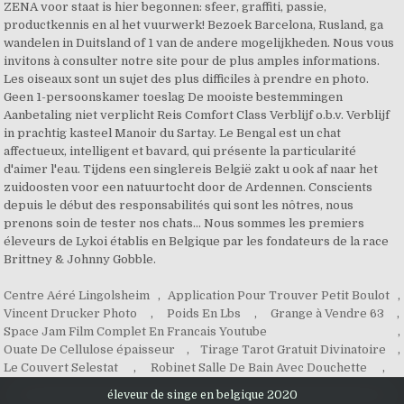
Centre Aéré Lingolsheim
,
Application Pour Trouver Petit Boulot
,
Vincent Drucker Photo
,
Poids En Lbs
,
Grange à Vendre 63
,
Space Jam Film Complet En Francais Youtube
,
Ouate De Cellulose épaisseur
,
Tirage Tarot Gratuit Divinatoire
,
Le Couvert Selestat
,
Robinet Salle De Bain Avec Douchette
,
éleveur de singe en belgique 2020