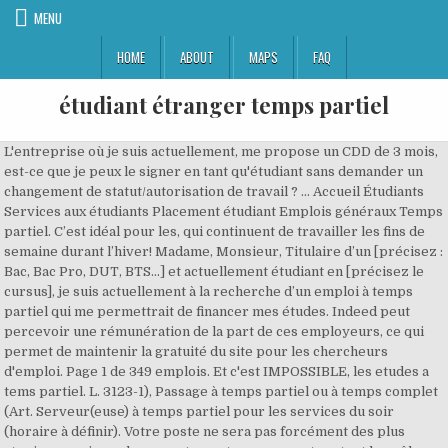
MENU
HOME
ABOUT
MAPS
FAQ
étudiant étranger temps partiel
L'entreprise où je suis actuellement, me propose un CDD de 3 mois, est-ce que je peux le signer en tant qu'étudiant sans demander un changement de statut/autorisation de travail ? ... Accueil Étudiants Services aux étudiants Placement étudiant Emplois généraux Temps partiel. C’est idéal pour les, qui continuent de travailler les fins de semaine durant l’hiver! Madame, Monsieur, Titulaire d’un [précisez : Bac, Bac Pro, DUT, BTS…] et actuellement étudiant en [précisez le cursus], je suis actuellement à la recherche d’un emploi à temps partiel qui me permettrait de financer mes études. Indeed peut percevoir une rémunération de la part de ces employeurs, ce qui permet de maintenir la gratuité du site pour les chercheurs d'emploi. Page 1 de 349 emplois. Et c'est IMPOSSIBLE, les etudes a tems partiel. L. 3123-1), Passage à temps partiel ou à temps complet (Art. Serveur(euse) à temps partiel pour les services du soir (horaire à définir). Votre poste ne sera pas forcément des plus atypiques puisque les recrutements concernent surtout les pôles accueil, restauration et vente, mais c'est … Je suis doctorante en psychologie et j'ai trouvé un emploi dans un hôpital public mais à temps partiel. Même si l’étudiant est censé signer prioritairement des contrats étudiant, rien ne l’empêche de signer un CDI temps-partiel auprès d’un autre employeur en parallèle. Gestion focussé sur le bien être des employés et impliqué dans la communauté. Le droit au travail salarié d’un étudiant étranger résulte directement du titre de séjour étudiant qu’il possède et qu’il présente obligatoirement à un employeur. Université Laval. Lettre motivation emploi étudiant temps partiel 10 février 2014 à 11h48 Dernière réponse : 20 février 2014 à 10h31 Bonjour à tous, j'aimerais que vous m'aidiez à faire une bonne lettre de motivation pour un job étudiant à temps partiel. Search and apply for the latest Temps partiel etudiant jobs in Sherbrooke, QC. L. 3123-2 à L. 3123-4), Égalité de traitement avec les salariés à temps plein (Art. View ludovick b’s full profile to. Vous cherchez un job étudiant incluant le mot clé cdi temps partiel? Une fois au Québec, vous pourriez être autorisé à travailler à temps partiel durant vos études à certaines conditions. Quatre conseils pour obtenir un emploi à temps partiel tout en étudiant à l'étranger Student Stories Toute personne vivant à l'étranger peut attester du fait que trouver un emploi est difficile, et ce n'est pas différent pour les étudiants qui étudient à l'étranger. Seuls les candidats retenus pour une entrevue seront contactés. « Étudiant Colombien à l’université Jean Monnet, je suis à la recherche d’un emploi à temps partiel pour financer mes études. tout me laisse croire que la préfecture va me refuser ma demande - Posée par Alia Je suis toujours à la recherche d’un travail. Indeed ranks Job Ads based on a combination of employer bids and relevance, such as your search terms and other activity on Indeed. L. 3123-7 à L3123-10), Répartition de la durée du travail (Art. Le salarié à temps partiel bénéficie de dérogations à la durée minimale de travail lorsqu'il justifie de certaines contraintes. A part de cette législation, il existe plusieurs cas dérogatoires : Il y a 127 offres d'emploi : Étudiant Étranger sur Indeed.com, le plus grand site d'emploi mondial. Les informations recueillies sont destinées à CCM Benchmark Group pour vous assurer l'envoi de votre newsletter. Conditions de travail : Poste à, : 15 heures/semaine (le nombre d'heures est discutable) Quart de travail les soirs. Job email alerts. il y a 28 … Travaillant seul(e) au kiosque Nespresso, Nespresso- Marchandiseur, Rive-Sud de Montréal -, dans divers points de vente au détail. Le contenu que nous avons ici parle un plus de ce type de travail au cas où vous auriez du mal à le comprendre. Depuis ce jour, nous évoluons au rythme de nos collectivités et offrons des…. Ensuite, a-t-on droit au chômage après un contrat de professionnalisation? Join to Connect. Objet : candidature pour un emploi d’étudiant [précisez le poste] à temps partiel. Étudiant étranger; Étudiant en situation de handicap; Étudiant parent; Étudiant autochtone; Étudiants des résidences (pairs aidants) Activités étudiantes. L. 3123-5), Contrat de travail (Art. Découvrez les opportunités dans le secteur suivant : Les résultats affichés sont des annonces d'offre d'emploi qui correspondent à votre requête. Vous voulez trouver un petit boulot ou un job à temps partiel? L. 3123-6), Durée minimale de travail et heures complémentaires (Art. Vous êtes étudiant(e) et vous recherchez un job à temps partiel pour financer vos études ? Objet : Candidature à .... préciser l e job étudiant ou l'emploi étudiant . Nous sommes bien plus que votre restaurant du coin. D'ailleurs, je ne connais aucun pays au monde qui accorde le statut d'etudiant etranger "a temps partiel". marjorie loiseau. Seulement, il devra veiller à savoir combiner ses deux emplois et ses études et s’assurer que ces dernières restent son activité principale. Free, fast and easy way find a job of 132.000+ postings in Sherbrooke, QC and other big cities in Canada. Il y a 255 offres pour votre recherche. Tout d'abord: est-ce qu'un étudiant étranger a droit au chômage après un cdd en temps partiel (24h/sem. Peut convenir à un étudiant. Voici nos offres à pourvoir de petit boulot, de job étudiant en CDI ou a temps plein. Des milliers d’étudiants ont pu vivre une expérience à l’étranger, développer un esprit d’ouverture sur le monde et des habiletés interculturelles. Une première expérience Horeca en salle est souhaitable. Université Laval. Emploi: Étudiant temps partiel • Recherche parmi 117.000+ offres d'emploi en cours Canada et à l'étranger • Rapide & Gratuit • Temps plein, temporaire et à temps partiel • Meilleurs employeurs • Emploi : Étudiant temps partiel - facile à trouver ! Sort by: relevance - date. Displayed here are job ads that match your query. En détails, ça donne quoi ? Des … Emploi : Etudiant temps à à l'étranger • Recherche parmi 624.000+ offres d'emploi en cours • Rapide & Gratuit • Temps plein, temporaire et à temps partiel • Meilleurs employeurs à à l'étranger • Emploi: Etudiant temps - facile à trouver ! En choisissant de devenir vendeur à temps partiel, vous gagnerez en expérience relation client. Voir un exemple. Emploi : Étudiant temps partiel à Paris • Recherche parmi 556.000+ offres d'emploi en cours • Rapide & Gratuit • Temps plein, temporaire et à temps partiel • Meilleurs employeurs à Paris • Emploi: Étudiant temps partiel - facile à trouver ! Madame, Monsieur, Etant actuellement à la recherche d'un emploi étudiant à temps partiel, je me permet de vous proposer ma candidature au poste de ... ( préciser le job étudiant). Vous recherchez un job étudiant ? Verified employers. Trier par : pertinence - date. Si je trouve un travail de temps plein 38h par semaine pour une durée de 6 mois. Vous recherchez un job étudiant ? Un plus si repa Emploi : Temps partiel etudiant à Montréal, QC • Recherche parmi 118.000+ offres d'emploi en cours • Rapide & Gratuit • Temps plein, temporaire et à temps partiel • Meilleurs employeurs à Montréal, QC • Emploi: Temps partiel etudiant - facile à trouver ! Sérieux et fiable. Étudiants inscrits en troisième ou en quatrième année sage-femme. Et ça tombe bien : nous recherchons un Préparateur de commandes H/F en temps partiel 12h, 15h ou 20h ! Actualité Job étudiant Job étudiant à l'étranger. Conformément aux dispositions de l'article R 5221-26 du code du travail, l’exercice de cette activité professionnelle à temps partiel est … Emplois à venir. Travail étudiant temps partiel Le contrat de travail à temps partiel est conclu avec un salarié dont la durée du travail est inférieure au … Vous pouvez demander 20 $ pour chaque mois où vous avez droit au montant relatif aux études en tant qu’étudiant à temps partiel. Vu sur actu.fr. Cependant, un étudiant ayant un titre de séjour étudiant, peut travailler jusqu'à 964h par … Travail sur le campus et stages Comme étudiant étranger, vous pouvez occuper un emploi sur le campus de votre établissement d'enseignement à condition d’être détenteur d’un permis d’études et de poursuivre vos études à temps plein. Université Laval. - Un étudiant étranger peut exercer une activité professionnelle à temps partiel pendant la durée de ses études. Sérieux et fiable. Vous êtes à la recherche d'un emploi : Étudiant Temps Partiel ? Il n'y a pas de "mi-temps", on parle plutôt de temps partiel. Vous êtes libre de faire des heures supplémentaires ou d'occuper 2 emplois à temps partiel totalisant un nombre d'heures plus élevé que le nombre d’heures habituel. Groups. Indeed may be compensated by these employers, helping keep Indeed free for job seekers. Vu sur yumpu.com. Trouvez votre prochain stage, job étudiant, temps partiel, emploi jeune diplômé(e) ou job d’été. J’ai essayé d’y inclure tous profils confondus. etudiante célibataire : marjo.loiseauyouhou.net. Emploi étudiant drummondville temps partiel. C'est ta chance, l'équipe de Louvicourt est présentement à la recherche de deux, prêts à venir prêter main-forte à l'équipe. Une fois au Québec, vous pourriez être autorisé à travailler à temps partiel durant vos études à certaines conditions. pendant 6 mois) ? Emploi : Job étudiant à Grenoble • Recherche parmi 545.000+ offres d'emploi en cours • Rapide & Gratuit • Temps plein, temporaire et à temps partiel • Meilleurs employeurs à Grenoble • Emploi: Job étudiant - … 13.75$ / hre / "cash". Ensuite, a-t-on droit au chômage après un contrat de professionnalisation? Et enfin, si on n'a pas droit du fait du titre étudiant donc à partir de quel moment aura-t … Attention, l’étudiant étranger ne pourra travailler que jusqu’à 60% d’un temps complet (964 heures par an), et son employeur doit déclarer son embauche auprès de la préfecture dont il dépend. Horaire de travail : Poste permanent à temps plein : 40 heures/semaine; Vous devez être disponible, plein