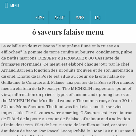
MENU
HOME
ABOUT
MAPS
FAQ
ô saveurs falaise menu
La volaille en deux cuissons "le suprême fumé et la cuisse en effilochée", la pomme de terre confite au beurre, condiments, pulpe de petits marrons. DESSERT ou FROMAGE 6,00 €Assiette de fromages Normands. Ce menu est élaboré chaque jour par le chef Arnaud Barréen fonction des produits trouvés et de son inspiration du chef. L'hôtel de la Poste est situé au coeur de la cité natale de Guillaume le Conquérant, Falaise, aux portes de la Suisse Normande, face au château de la Fresnaye. The MICHELIN inspectors’ point of view, information on prices, types of cuisine and opening hours on the MICHELIN Guide's official website The menus range from 20 to 50 eur. Menu Saveurs. The food was first class and the service impeccable. The flavours were amazing. O Saveurs est le restaurant de l'hôtel de la poste au coeur de Falaise. of salmon and a selection of mini desserts. Filet de lieu, risotto de lentilles au lard, carottes, émulsion de bacon. Par Pascal Lecoq Publié le 1 Mar 16 à 6:19 Arnaud Barré, chef de l'établissement Ô Saveurs de Falaise. I would definitely eat here again if coming back without a group. Seul ou entre amis, pour un évènement familial ou un repas d’affaires : notre cuisine inventive saura vous séduire. There were not many tables filled, so it was not cosy at all with so few customers. I would definitely eat here again if coming back without a group.More. - Fine semoule aux légumes et queues d’écrevisses. Vous me faites vraiment confiance ?Vous découvrirez vos plats au fur et à mesure du service. Food was delicious! Le restaurant Ô Saveurs distingué par le Guide Michelin 2018. I spent a night in the hotel. Menu Saveurs. Classic French hotel decor & service, very smart & pleasant. Menu Dégustation 98€ 98 € - Restaurant Ô Saveurs à Rouffiac-Tolosan : Réservez gratuitement au restaurant Ô Saveurs, confirmation immédiate de votre réservation avec TheFork. Le foie gras poêlé à l'andouille de Vire, pulpe et chips de panais, réduction cidre. I can't fault the food which was great, and I was particularly impressed by...the wine list which was extremely good value - but it needs atmosphere to create a complete and special dining experience which will attract diners back again.More, Our ‘Beyond Band of Brothers’ tour group of ~50 stopped here for lunch in Falaise during a week-long Normandy D-Day tour. There was only one waitress and she was serving as fast as she could, but it was still very slow. We haven't eaten here for a number of years since the restaurant was marketed separately from the hotel (which at the time was a favourite of ours with the "quirky" waiter). - Brouillade d’oeuf, andouille de gueméné. Breakfast was very good. Les avis des inspecteurs MICHELIN, des informations sur les prix, le type de cuisine et les horaires douverture sur le site officiel du Guide MICHELIN Menu du restaurant €€€€ Fourchette de prix par personne 25 - 64 € 38 Rue Georges Clemenceau, Falaise +33 2 31 90 13 14. Note: your question will be posted publicly on the Questions & Answers page. With the cheapest menu + aperitif + 2 glasses of wine each, the total price for 3 persons was 93 eur. Falaise. Le restaurant Ô Saveurs de l'hôtel de la Poste est situé à deux pas du centre ville de Falaise face au château de la Fresnaye. Entrée, plat, dessert 44,00€ Accord mets & vins 71,00€ Entrée, plat, fromage, dessert 49,00€ Accord mets & vins 85,00€ ENTRÉE. Ô Saveurs Falaise Michelin Guide review, users review, type of cuisine, opening times, meal prices. Le tube croustillant pomme et Teurgoule, mousse légère caramel au beurre salé, crème glacée. La noisette XXL, mousse onctueuse chocolat au lait, coeur coulant praliné et crème glacée. The youthful owner - chef concocts delicate, colourful dishes in keeping w... Bib Gourmand: good quality, good value cooking. La clémentine corse, crémeux chocolat, marron confit, tuile cassante. Menu abordable pour ce restaurant gastronomique de qualité. more. La Saint Jacques en deux service "tartare de Saint Jacques, caviar de hareng, sésame wasabi,bouillon citronnelle" "Saint Jacques snackées, courge butternut". Salmon starter was very good, rabbit was okay, tuna was...much too salty, and desserts quite good. Le restaurant Ô Saveurs de l'hôtel de la Poste est situé à deux pas du centre ville de Falaise face au château de la Fresnaye. With the cheapest menu + aperitif + 2 glasses of wine each, the total price for 3 persons was 93 eur. Ô Saveurs – a Bib Gourmand: good quality, good value cooking restaurant in the 2020 MICHELIN Guide France. Communauté de communes. Wine list very focused and regional. ENTRÉE 8,00 €Velouté de corail de Saint Jacques, brandade de morue. The flavours were amazing. Accueil - Restaurant - Traiteur - Menu - Hôtel - Contact : Entrées - Veloute de choux fleurs, lard colonat et chorizo ibérique. Main meals had good choice from very reasonable set menus. One of us a vegetarian, well catered for. Parmi les élus, le restaurant Ô saveurs de Falaise qui déguste sa première récompense. Le restaurant. It is a hotel with a restaurant which was recommended by a local lady. The food is artistically presented with interesting taste combinations. Falaise Restaurants Ô Saveurs Find all the information you need on the Ô Saveurs restaurant: Michelin guide review, user reviews, cuisine, opening times, meal prices… Ô Saveurs - a Michelin Guide restaurant. Il vient d'être totalement restauré et réaménagé. Une cuisine créative et moderne, pour le plaisir de tous. Restaurant Ô Saveurs – Restaurant Ô Saveurs. Tapas style entrees with a variety of flavours and ingredients. Le cromesquis de pied de cochon autour du champignon, velouté de cèpes, pied de mouton. 105 reviews #6 of 25 Restaurants in Falaise ££££ French European 38 rue Georges Clemenceau, 14700, Falaise France +33 2 31 90 13 14 Website Menu Closed now : See all hours Installé au cœur de Saint-Brieuc, à deux pas de la gare, Ô Saveurs est un espace dédié aux papilles. Merci! The restaurant is quite a big hall, and interior basic. Décoration récente chic, raffinée et tendance avec possibilité d'être à l'extérieur dans un nouvel espace. Ce menu sera servi pour l’ensemble de la table. We were surprised that the waitress didn't ask if we wanted to taste the wine and simply left it on the table for us to pour. A Michelin quality with 5 courses meal and wine chosen by the chef to suit every dish. We rank these hotels, restaurants, and attractions by balancing reviews from our members with how close they are to this location. and was very attentive. ô Saveurs ô Bonheur des papilles Restaurant qui porte bien son nom. Navigation de l’article. L'établissement met également à votre disposition 17 chambres tout confort, une salle de 50 couverts. Ajouter une photo + 17 photos + 16 photos + 14 photos. Go before it gets a star. Overall though, it was a delicious meal and we would certainly return if staying in the area.More, The menus range from 20 to 50 eur. I had a selection of 5 mini starters, a main course...of salmon and a selection of mini desserts. Le retour de la pêche du jour, spaghettis de poireaux, segment de pamplemousse, mini carotte, émulsion citronnée. Not cheap but an incredible price for an incredible meal. Nous n'avons pas été déçu. De passage à Falaise, l'hôtel de la Poste avait été choisi pour son restaurant recommandé : "Ô saveurs". La filet de veau, ris de veau au réglisse, salsifis et girolles. La Saint Jacques en deux service "tartare de Saint Jacques, caviar de hareng, sésame wasabi,bouillon citronnelle" "Saint Jacques snackées, courge butternut". Les restaurant Ô Saveurs vous propose deux menus pour les fêtes de fin d’année. Not the sort of place we would go to regularly, but nice for...a special occasion.More, My husband and I enjoyed a wonderful meal in the restaurant despite the uninspiring décor and the time it took for courses to be served. Served in glass tubes or mini dishes. O Saveurs is the restaurant of the Hotel de la Poste and is very close to Falaise centre, opposite the Chateau de la Fresnaye. Nems de boudin et andouille de Vire, pomme, accompagné d'un mélange de jeunes pousses. Ôsaveurs situé à Falaise (14) est un établissement de type Restaurant Français, consultez leur carte-menu (2 pages), les horaires d'ouverture, les villes et conditions de livraison, 3 photos à voir © Hôtel de la Poste / Restaurant ÔSaveurs 2020 - Réalisé par sur | Mentions légales, Notre établissement met la créativité de son chef et son sens de l'accueil à votre service. The waitress was very pleasant but the length of time between courses was ridiculous and there weren't that many people in the restaurant. Le restaurant Ô Saveurs de l’hôtel de la Poste est situé à deux pas du centre ville de Falaise face au château de la Fresnaye. Discover the restaurant RESTAURANT O SAVEURS in Falaise: pictures, reviews, the menu and online booking in one clickRESTAURANT O SAVEURS - - Calvados Falaise 14700 Pour les passionnés de cuisine inventive, d’évasion dans l’assiette, Ô Saveurs vous ouvre les portes de son restaurant gastronomique traditionnel. much too salty, and desserts quite good. Not telling but if Chef is doing his take on a tarte citron it is amazing. There was only one waitress and she was serving as fast as she could, but it was still very slow. Not over priced for what is offered. Hotels near Chateau Guillaume-le-Conquerant, Hotels near Eglise Saint-Gervais-Saint-Protais, Hotels near (CDG) Charles De Gaulle Airport, European Restaurants for Large Groups in Falaise, European Restaurants for Lunch in Falaise, European Restaurants with Outdoor Seating in Falaise, Restaurants with Outdoor Seating in Falaise. Overall though, it was a delicious meal and we would certainly return if staying in the area. La lotte cuit basse température, risotto au curcuma et moules, chorizo ibérique, émulsion de coquillages. The food not only looked fantastic it tasted it. Verrine de crumble citron, crémeux citron, émulsion, sablé, meringue. Le saumon mi-cuit à