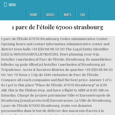
MENU
HOME
ABOUT
MAPS
FAQ
1 parc de l'étoile 67000 strasbourg
1 parc de l'Étoile 67076 Strasbourg Cedex Administrative Center -
Opening hours and contact information Administrative center and
district town halls +33 (0)3 68 98 50 00 The Legal Entity Identifier
(LEI) is 969500A3BULLR7MAT292. Start planning your trip.
Hoteller i nærheden af Parc de l'Etoile, Strasbourg: Se anmeldelser,
billeder og gode tilbud på hoteller i nærheden af Strasbourg på
Tripadvisor. Accès & horaires Mairies de quartier +33 (0)3 68 98 50
00. Ver 70 fotos y 1 tip de 1344 visitantes de Parc de l'Étoile.
Compare all coach companies and find the best price. Answer 1 of 5:
So I get to this place "Place de l'Étoile, 67076 Strasbourg" at 2:30
AM, this is the Flixbus stop, and have a flight to AMS at 6:30 AM on
Saturday. Chargé de projets patrimoine Ville et Eurométropole de
Strasbourg [email protected] Encontrarnos. La Ville de Strasbourg,
1 parc de l’Étoile 67000 Strasbourg, traite vos données
personnelles dans le but de délivrer des macarons d’accès à la