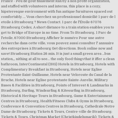
France - Peu de goût finalement Ran by a non profit organization,
and staffed with volunteers and interns, this place is a cozy,
hipsteresque environment with fun antique furnitures spaced out
comfortably. ... Vous cherchez un professionnel domicilié 1 parc de l
etoile à Strasbourg ? News Contact. 1 parc de l'Étoile 67076
Strasbourg Cedex. A short distance to a train station enables you to
get to Bridge of Europe in no time. From
To
Strasbourg. 1 Parc de
l'etoile, 67000 Strasbourg Afficher le numéro Pour une autre
recherche dans cette ville, vous pouvez aussi consulter l' annuaire
des entreprises à Strasbourg Get directions. Book online now and
save! Strasbourg Station 26 min. It is just a small green area ...bus
station,,, nithing at all to see... the only food thingvthat it iffer a clean
bathroom, InterContinental (IHG) Hotels in Strasbourg, Hotels with
Complimentary Breakfast in Strasbourg, Hotels near Eglise
Protestante Saint-Guillaume, Hotels near Veloroute du Canal de la
Bruche, Hotels near Eglise protestante Sainte-Aurelie, Military
Bases & Facilities in Strasbourg, Points of Interest & Landmarks in
Strasbourg, Surfing, Windsurfing & Kitesurfing in Strasbourg,
Historical & Heritage Tours in Strasbourg, Game & Entertainment
Centres in Strasbourg, Health/Fitness Clubs & Gyms in Strasbourg,
Conference & Convention Centres in Strasbourg, Cathedrale Notre
Dame de Strasbourg: Tickets & Tours‎, Centre-ville de Strasbourg:
Tickets & Tours‎, Christmas Market (Christkindelsmarik): Tickets &