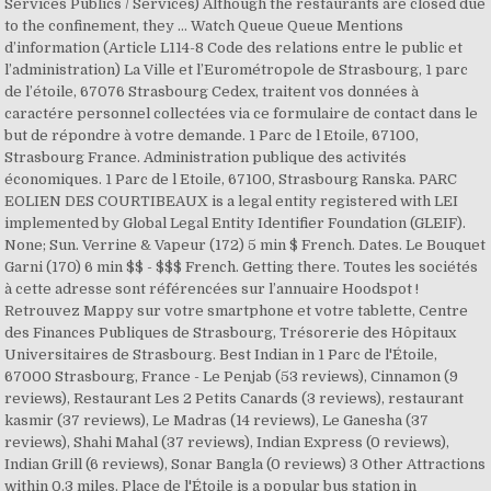
Services Publics / Services) Although the restaurants are closed due
to the confinement, they … Watch Queue Queue Mentions
d’information (Article L114-8 Code des relations entre le public et
l’administration) La Ville et l’Eurométropole de Strasbourg, 1 parc
de l’étoile, 67076 Strasbourg Cedex, traitent vos données à
caractére personnel collectées via ce formulaire de contact dans le
but de répondre à votre demande. 1 Parc de l Etoile, 67100,
Strasbourg France. Administration publique des activités
économiques. 1 Parc de l Etoile, 67100, Strasbourg Ranska. PARC
EOLIEN DES COURTIBEAUX is a legal entity registered with LEI
implemented by Global Legal Entity Identifier Foundation (GLEIF).
None; Sun. Verrine & Vapeur (172) 5 min $ French. Dates. Le Bouquet
Garni (170) 6 min $$ - $$$ French. Getting there. Toutes les sociétés
à cette adresse sont référencées sur l’annuaire Hoodspot !
Retrouvez Mappy sur votre smartphone et votre tablette, Centre
des Finances Publiques de Strasbourg, Trésorerie des Hôpitaux
Universitaires de Strasbourg. Best Indian in 1 Parc de l'Étoile,
67000 Strasbourg, France - Le Penjab (53 reviews), Cinnamon (9
reviews), Restaurant Les 2 Petits Canards (3 reviews), restaurant
kasmir (37 reviews), Le Madras (14 reviews), Le Ganesha (37
reviews), Shahi Mahal (37 reviews), Indian Express (0 reviews),
Indian Grill (6 reviews), Sonar Bangla (0 reviews) 3 Other Attractions
within 0.3 miles. Place de l'Étoile is a popular bus station in