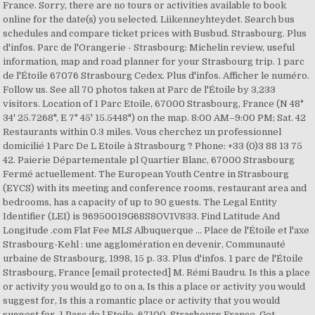
France. Sorry, there are no tours or activities available to book
online for the date(s) you selected. Liikenneyhteydet. Search bus
schedules and compare ticket prices with Busbud. Strasbourg. Plus
d'infos. Parc de l'Orangerie - Strasbourg: Michelin review, useful
information, map and road planner for your Strasbourg trip. 1 parc
de l'Étoile 67076 Strasbourg Cedex. Plus d'infos. Afficher le numéro.
Follow us. See all 70 photos taken at Parc de l'Étoile by 3,233
visitors. Location of 1 Parc Etoile, 67000 Strasbourg, France (N 48°
34' 25.7268", E 7° 45' 15.5448") on the map. 8:00 AM–9:00 PM; Sat. 42
Restaurants within 0.3 miles. Vous cherchez un professionnel
domicilié 1 Parc De L Etoile à Strasbourg ? Phone: +33 (0)3 88 13 75
42. Paierie Départementale pl Quartier Blanc, 67000 Strasbourg
Fermé actuellement. The European Youth Centre in Strasbourg
(EYCS) with its meeting and conference rooms, restaurant area and
bedrooms, has a capacity of up to 90 guests. The Legal Entity
Identifier (LEI) is 96950019G68S8OV1V833. Find Latitude And
Longitude .com Flat Fee MLS Albuquerque ... Place de l'Étoile et l'axe
Strasbourg-Kehl : une agglomération en devenir, Communauté
urbaine de Strasbourg, 1998, 15 p. 33. Plus d'infos. 1 parc de l'Étoile
Strasbourg, France [email protected] M. Rémi Baudru. Is this a place
or activity you would go to on a, Is this a place or activity you would
suggest for, Is this a romantic place or activity that you would
suggest for, 1 Parc de l Etoile, 67100, Strasbourg France. Get