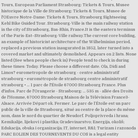
Tours‎, European Parliament Strasbourg: Tickets & Tours‎, Musee
historique de la Ville de Strasbourg: Tickets & Tours‎, Musee de
l'OEuvre Notre-Dame: Tickets & Tours‎, Strasbourg Sightseeing
Kehl Bike Guided Tour. Strasbourg-Ville is the main railway station
in the city of Strasbourg, Bas-Rhin, France.It is the eastern terminus
of the Paris-Est–Strasbourg-Ville railway.The current core building,
an example of historicist architecture of the Wilhelminian period,
replaced a previous station inaugurated in 1852, later turned into a
covered market and ultimately demolished. Appears on 2 lists. None
listed (See when people check in) People tend to check in during
these times: Today. Please choose a different date. Ola, Didi and
Limos? eurometropole de strasbourg - centre administratif
strasbourg • eurométropole de strasbourg centre administratif
strasbourg • ... 1 parc de l'Étoile 67000 Strasbourg France. Plus
d'infos. Parc de l'Orangerie - Strasbourg: ... 535 m - allée des Droits
de l'Homme, 67000 Strasbourg Maison de la Télévision France3-
Alsace. Arrivée Départ ok. Fermer. Le parc de l’Étoile est un parc
public de la ville de Strasbourg, situé au centre de la place du même
nom, dans le nord du quartier de Neudorf. Poljoprivreda i hrana;
Kemikalije, lijekovi i plastika; Gradevinarstvo; Energija, okoliš;
Edukacija, obuka i organizacija; IT, internet, R&I; Turizam i razonoda
PARC EOLIEN DES TOURNEVENTS DU COS is a legal entity