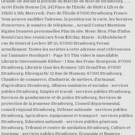
Grande-Île durant la période du Marché de Noël de Strasbourg … ...
Arrêt Étoile Bourse [14, 24] Place de l'Étoile. de 8h30 à 12h et de
13h30 à 16h, Mercredi : Parc de l'Étoile 67000 Strasbourg France.
Vous pouvez modifier l'adresse, la position sur la carte, les horaires
d'ouverture, le numéro de téléphone... Accueil Contact Mentions
légales Données personnelles Plan du site. None; Mon. Plus d'infos.
Rental Cars See rental cars from $31/day. Mairie - Eckbolsheim 9
rue du Général-Leclerc BP 21, 67000 Strasbourg Fermé
actuellement. Toutes les sociétés à cette adresse sont référencées
sur l’annuaire Hoodspot ! - Page 3/5 This video is unavailable.
Librairie Internationale Kléber / 1 Rue des Franc-Bourgeois, 67000
Strasbourg; Librairie Quai des Brumes/ 120 Grand’Rue, 67000
Strasbourg; Ehrengarth/ 12 Rue de Nomeny, 67100 Strasbourg .
Chambre de commerce, d'industrie, de métiers, d'artisanat,
d'agriculture Strasbourg, Affaires sanitaires et sociales - services
publics Strasbourg, Emploi et travail - services publics Strasbourg,
Services de gendarmerie et de police Strasbourg, Services de
protection de la jeunesse Strasbourg, Conseil départemental,
conseil régional Strasbourg, Défense nationale - services publics
Strasbourg, Agriculture, équipement et transport - services publics
Strasbourg, Éducation nationale - services publics généraux
Strasbourg, Tribunal et centre de médiation Strasbourg, Culture et
tourisme - services publics Strasbourg, Économie et finances -