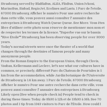
Strasbourg served by BlaBlaBus, ALSA, FlixBus, Union Ivkoni,
MarinoBus, Sinbad, RegioJet, Ecolines and Lasta. 1 Parc de l'etoile,
67000 Strasbourg Afficher le numéro Pour une autre recherche
dans cette ville, vous pouvez aussi consulter l' annuaire des
entreprises à Strasbourg Watch Queue Queue. See More. Vous êtes
libre d’utiliser cette photo sous réserve de mentionner mon nom et
de respecter les termes de la licence. "Superbe vue sur le bassin
"Rive Étoile"" Strasbourg has been observing people for over 3000
years.
Today's normal streets were once the theater of a world that
changes through the destinies of famous people and many
anonymous people.
From the Roman Empire to the European Union, through Clovis,
Vauban, Kellermann and Leclerc, let's see what our cultures have in
common, or precisely, different! Parc du Chateau de Pourtales is 5
km from the accommodation, while Jardin botanique de l'Universite
de Strasbourg is 1.6 km away. 1 Parc de l'etoile, 67000 Strasbourg
Afficher le numéro Pour une autre recherche dans cette ville, vous
pouvez aussi consulter l' annuaire des entreprises à Strasbourg
Likely open (See when people check in) People tend to check in
during these times: Today. de 8h30 à 12h et de 13h30 à 16h. See 70
photos and 1 tip from 1343 visitors to Parc de l'Étoile. How could I