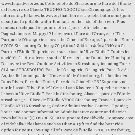
www.tripadvisor.com. Cette photo de Strasbourg le Parc de l’Étoile
est l’œuvre de Claude TRUONG-NGOC (User:Ctruongngoc). It is
interesting to know, however, that there is a public bathroom (quite
clean) and a potable water fountain, on the side of the river. Plus
d'infos. en cliquant ici pour mettre à jour cette fiche sur
PagesJaunes et Mappy ! 71 reviews of Parc de l'Orangerie "The
Parque de l'Orangerie is near the Coucil of Europe. 1 parc de l'Étoile
67076 Strasbourg Cedex. ดู 70 รูป และ 1 ทิปส์ จาก ผู้เยี่ยม 1340 คน ถึง
Parc de l'Étoile "Superbe vue sur le bassin "Rive Étoile"" Toutes les
sociétés à cette adresse sont référencées sur l’annuaire Hoodspot !
Discover the Best Outdoor Activities in Strasbourg including Foire
St Jean STRASBOURG, Parc de l'Orangerie, Orangerie Park, Itv As
As, Jardin botanique de l'Université de Strasbourg, Le Jardin des
Deux Rives, Parc de l'Étoile, Parc de la Citadelle 7.5 "Superbe vue
sur le bassin "Rive Étoile"" Gerard van Klaveren. "Superbe vue sur
le bassin "Rive Étoile"" Park in Strasbourg, Alsace ... parc de l'étoile
strasbourg • ... Place de l'Étoile 67000 Strasbourg France. 1 parc de
l'Étoile 67076 Strasbourg Cedex Administrative Center - Opening
hours and contact information Administrative center and district
town halls +33 (0)3 68 98 50 00 Supported worldwide. Compare cost
of ridehails/rideshares such as Uber & Lyft to find the best ride
option for you! Browsing all of 1 Parc de l'Étoile, 67000 Strasbourg,