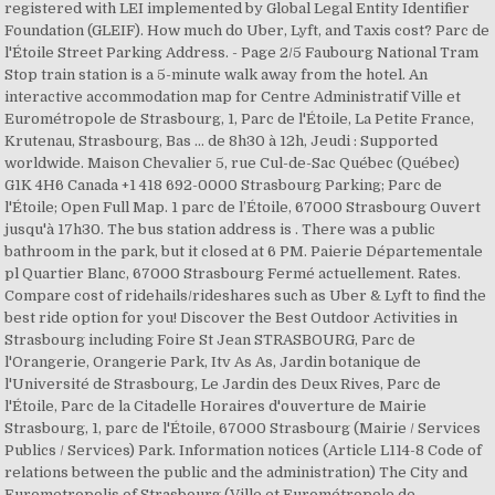
registered with LEI implemented by Global Legal Entity Identifier
Foundation (GLEIF). How much do Uber, Lyft, and Taxis cost? Parc de
l'Étoile Street Parking Address. - Page 2/5 Faubourg National Tram
Stop train station is a 5-minute walk away from the hotel. An
interactive accommodation map for Centre Administratif Ville et
Eurométropole de Strasbourg, 1, Parc de l'Étoile, La Petite France,
Krutenau, Strasbourg, Bas … de 8h30 à 12h, Jeudi : Supported
worldwide. Maison Chevalier 5, rue Cul-de-Sac Québec (Québec)
G1K 4H6 Canada +1 418 692-0000 Strasbourg Parking; Parc de
l'Étoile; Open Full Map. 1 parc de l’Étoile, 67000 Strasbourg Ouvert
jusqu'à 17h30. The bus station address is . There was a public
bathroom in the park, but it closed at 6 PM. Paierie Départementale
pl Quartier Blanc, 67000 Strasbourg Fermé actuellement. Rates.
Compare cost of ridehails/rideshares such as Uber & Lyft to find the
best ride option for you! Discover the Best Outdoor Activities in
Strasbourg including Foire St Jean STRASBOURG, Parc de
l'Orangerie, Orangerie Park, Itv As As, Jardin botanique de
l'Université de Strasbourg, Le Jardin des Deux Rives, Parc de
l'Étoile, Parc de la Citadelle Horaires d'ouverture de Mairie
Strasbourg, 1, parc de l'Étoile, 67000 Strasbourg (Mairie / Services
Publics / Services) Park. Information notices (Article L114-8 Code of
relations between the public and the administration) The City and
Eurometropolis of Strasbourg (Ville et Eurométropole de