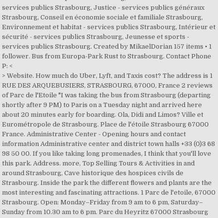
services publics Strasbourg, Justice - services publics généraux
Strasbourg, Conseil en économie sociale et familiale Strasbourg,
Environnement et habitat - services publics Strasbourg, Intérieur et
sécurité - services publics Strasbourg, Jeunesse et sports -
services publics Strasbourg. Created by MikaelDorian 157 items • 1
follower. Bus from Europa-Park Rust to Strasbourg. Contact Phone
P: <
> Website. How much do Uber, Lyft, and Taxis cost? The address is 1
RUE DES ARQUEBUSIERS, STRASBOURG, 67000, France 2 reviews
of Parc de l'Etoile "I was taking the bus from Strasbourg (departing
shortly after 9 PM) to Paris on a Tuesday night and arrived here
about 20 minutes early for boarding. Ola, Didi and Limos? Ville et
Eurométropole de Strasbourg. Place de l'étoile Strasbourg 67000
France. Administrative Center - Opening hours and contact
information Administrative center and district town halls +33 (0)3 68
98 50 00. If you like taking long promenades, I think that you'll love
this park. Address. more, Top Selling Tours & Activities in and
around Strasbourg, Cave historique des hospices civils de
Strasbourg. Inside the park the different flowers and plants are the
most interesting and fascinating attractions. 1 Parc de l'etoile, 67000
Strasbourg. Open: Monday–Friday from 9 am to 6 pm, Saturday–
Sunday from 10.30 am to 6 pm. Parc du Heyritz 67000 Strasbourg