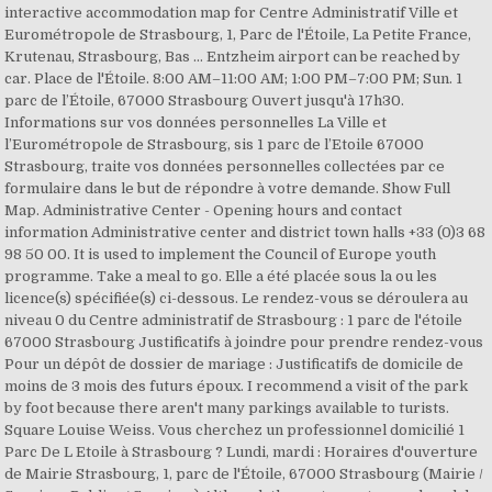
interactive accommodation map for Centre Administratif Ville et
Eurométropole de Strasbourg, 1, Parc de l'Étoile, La Petite France,
Krutenau, Strasbourg, Bas … Entzheim airport can be reached by
car. Place de l'Étoile. 8:00 AM–11:00 AM; 1:00 PM–7:00 PM; Sun. 1
parc de l’Étoile, 67000 Strasbourg Ouvert jusqu'à 17h30.
Informations sur vos données personnelles La Ville et
l’Eurométropole de Strasbourg, sis 1 parc de l’Etoile 67000
Strasbourg, traite vos données personnelles collectées par ce
formulaire dans le but de répondre à votre demande. Show Full
Map. Administrative Center - Opening hours and contact
information Administrative center and district town halls +33 (0)3 68
98 50 00. It is used to implement the Council of Europe youth
programme. Take a meal to go. Elle a été placée sous la ou les
licence(s) spécifiée(s) ci-dessous. Le rendez-vous se déroulera au
niveau 0 du Centre administratif de Strasbourg : 1 parc de l'étoile
67000 Strasbourg Justificatifs à joindre pour prendre rendez-vous
Pour un dépôt de dossier de mariage : Justificatifs de domicile de
moins de 3 mois des futurs époux. I recommend a visit of the park
by foot because there aren't many parkings available to turists.
Square Louise Weiss. Vous cherchez un professionnel domicilié 1
Parc De L Etoile à Strasbourg ? Lundi, mardi : Horaires d'ouverture
de Mairie Strasbourg, 1, parc de l'Étoile, 67000 Strasbourg (Mairie /