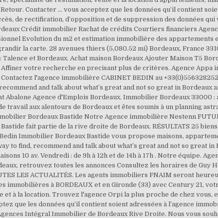
Retour. Contacter ... vous acceptez que les données qu’il contient soi
ccès, de rectification, d’opposition et de suppression des données qui
rdeaux Crédit immobilier Rachat de crédits Courtiers financiers Agenc
sionnel Evolution du m2 et estimation immobilière des appartements 
dir la carte. 28 avenues thiers (5,080.52 mi) Bordeaux, France 33100
: Talence et Bordeaux. Achat maison Bordeaux Ajouter Maison T5 Borde
 Affiner votre recherche en precisant plus de critères. Agence Appa 
. Contactez l'agence immobilière CABINET BEDIN au +33(0)556328252
d, recommend and talk about what’s great and not so great in Bordeaux 
re at Abalone Agence d'Emplois Bordeaux. Immobilier Bordeaux 33000 
 travail aux alentours de Bordeaux et êtes soumis à un planning astra
Immobilier Bordeaux Bastide Notre Agence immobilière Nestenn FUT
Bastide fait partie de la rive droite de Bordeaux. RÉSULTATS 25 biens
din Immobilier Bordeaux Bastide vous propose maisons, appartement,
 way to find, recommend and talk about what’s great and not so great i
sons 10 av. Vendredi : de 9h à 12h et de 14h à 17h . Notre équipe. A
deaux, retrouvez toutes les annonces Consultez les horaires de Guy Ho
 TOUTES LES ACTUALITÉS. Les agents immobiliers FNAIM seront heureux
nces immobilières à BORDEAUX et en Gironde (33) avec Century 21, vo
 et à la location. Trouvez l'agence Orpi la plus proche de chez vous, 
ptez que les données qu’il contient soient adressées à l’agence immob
Agences Intégral Immobilier de Bordeaux Rive Droite. Nous vous souh