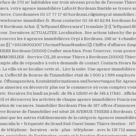
rface de 170 m² habitables sur trois niveaux proche de l'avenue Thie
hiers, votre agence immobilière Laforêt Bordeaux Bastide se trouve au
e Pierre. Coordonnées 05 57 77 17 40 bordeaux.rd@integral-immobilier
www.bourse-immobilier.fr. Nous contacter 05 56 40 62 84. bordeaux-
deaux Achat. {{ 'leftpanel.filters.warn' | translate }} {{ 'leftpanel.filt
our. Dernières ACTUALITÉS. Localisation . See actions taken by the 
Découvrez les 4 agences immobilières Orpi à Bordeaux. 248 m² 4 cham
aux {[{ '+33556002100' | formatPhoneNumber}]} Chiffre d'affaires-Em
RS Bordeaux (33100) Confier mon bien. Pour l’exercer, vous pouvez
MMOBILIER - Service CIL,28 avenue Thiers à Bordeaux (33100) Thiers,
mpte afin de répondre à votre demande de contact. Contacts Hours Re
 ville où se localise cette st... Lire la suite. Une agence immobilière
on. L'effectif de Bourse de l'Immobilier était de 1 000 à 1 999 employés
e. Öffnungszeiten, Kontaktinformationen und bewertungen für Agence 
ous aimeriez en découvrir plus sur le commerce où vous comptez vou
, etc. Horaires Du lundi au jeudi : de 9h à 12h30 et de 14h à 17h45 . Aff
0) et découvrez les activités de chaque agence immobilière Foncia sur
ation de vacances. Immobilier Bordeaux Plus de 187 offres d'annonces i
ière Bourse de l'immobilier est situé 28 AVENUE THIERS à Bordeaux. Q
insi que les autres établissements de la catégorie Agences immobilièr
masculin le + fréquenté du Grand Sud-Ouest Immo Thiers Gestion - 14
 téléphone - horaires - avis - plan - téléphone - avec le 118 712 annua
 spécialiste de l'estimation, vente et la location d'appartements, mai