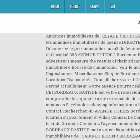
HOME
ABOUT
MAPS
FAQ
Annonces immobilières de : ELYADE à BORDEAUX
les annonces immobilières de agence DIRECTE 
Découvrez le prix immobilier au m2 de Avenue
est localisé 358 AVENUE THIERS à Bordeaux. Fo
advertisers measure the results of their ad ca
immobilière Bourse de l'immobilier. Voir le nu
PagesJaunes. Miscellaneous Shop in Bordeaux,
Locations; Exclusivités; Tout afficher <<< << 1
Fermé actuellement. Notre agence pourra réalis
CBI BORDEAUX BASTIDE est votre professionnel 
compte afin de répondre à votre demande de 
annonces Facebook is showing information to he
Contact; Rechercher. 49 AVENUE THIERS Bordeau
location d'appartement et villa à Cannes, Le 
bastide Gironde. Contactez l'agence immobiliè
BORDEAUX BASTIDE met à votre disposition u
immobilières de : CABINET BEDIN à BORDEAUX. L