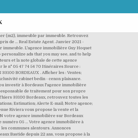
x
lier (m2), immeuble par immeuble. Retrouvez
s de … Real Estate Agent. Janvier 2021 -
par immeuble. L'agence immobilière Guy Hoquet
personalize ads that you may see, and to help
eurs et la note globale de cette agence
le n° 05 47 74 54 70 Itinéraires Source :
 33100 BORDEAUX . Afficher les : Ventes;
clusivité cabinet bedin - cenon plaisance.
 ou investir à Bordeaux l'agence immobilière
 responsable de traitement pour son propre
hiers 33100 Bordeaux, retrouvez toutes les
tions; Estimation; Alerte E-mail; Notre agence;
ue Riviera vous propose la vente et la
ION votre agence immobilière sur Bordeaux
e numéro 05 ... Votre agence immobilière à
 les communes alentours. Annonces
aux Bastide depuis 22 ans, vous propose à la