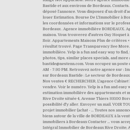
Bastide et aux environs de Bordeaux. Contacts. 
déposé l’annonce. Vous disposez d’un droit d’a
louer Estimation. Bourse De L'Immobilier à Bo
les coordonnées et informations sur le profes
Bordeaux . Agence immobilière BORDEAUX. Agran
maison. Vous trouverez d'autres Guy Hoquet à 
Soir. Appartements Maisons Plus de critères ×
résultat trouvé. Page Transparency See More
immobilière. Yelp is a fun and easy way to fin
photos, tips, similar places specials, and mo
bastide@nestenn.com. Vous occupez un poste de
AM - 7:30 PM. Retrouvez notre agence sur : 
sur Bordeaux Bastide : Le secteur de Bordeaux 
Nos ventes € RECHERCHER. L'agence Cabinet Be
vendre. Voir le numéro. Yelp is a fun and easy
estimation immobilière des appartements et mai
Rive Droite située 4, Avenue Thiers 33100 Bor
possibilité d'y aller. Envoyer un mail. VOIR
projet immobilier (achat - … Toutes nos anno
biens autour de la ville de BORDEAUX à la vente
immobiliers à Bordeaux Contacter ... vous acce
Intégral Immobilier de Bordeaux Rive Droite; 