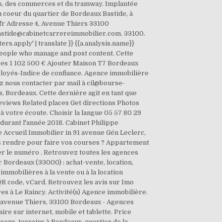
rs, des commerces et du tramway. Implantée
 coeur du quartier de Bordeaux Bastide, à
.fr Adresse 4, Avenue Thiers 33100
bastide@cabinetcarrereimmobilier.com. 33100.
ers.apply' | translate }} {{a.analysis.name}}
people who manage and post content. Cette
bres 1 102 500 € Ajouter Maison T7 Bordeaux
ployés-Indice de confiance. Agence immobilière
 nous contacter par mail à cil@bourse-
 Bordeaux. Cette dernière agit en tant que
views Related places Get directions Photos
 à votre écoute. Choisir la langue 05 57 80 29
 durant l'année 2018. Cabinet Philippe
Accueil Immobilier in 91 avenue Gén Leclerc,
s rendre pour faire vos courses ? Appartement
icher le numéro . Retrouvez toutes les agences
 Bordeaux (33000) : achat-vente, location,
mmobilières à la vente ou à la location
R code, vCard. Retrouvez les avis sur Imo
es à Le Raincy. Activité(s) Agence immobilière.
7 avenue Thiers, 33100 Bordeaux - Agences
ire sur internet, mobile et tablette. Price
sons, terrains à Bordeaux, quartier de la