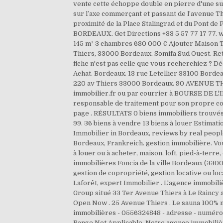
vente cette échoppe double en pierre d'une su
sur l’axe commerçant et passant de l’avenue T
proximité de la Place Stalingrad et du Pont d
BORDEAUX. Get Directions +33 5 57 77 17 77. 
145 m² 3 chambres 680 000 € Ajouter Maison T8 Bor
Thiers, 33000 Bordeaux. Somifa Sud Ouest. Ret
fiche n'est pas celle que vous recherchiez ? 
Achat. Bordeaux. 13 rue Letellier 33100 Borde
220 av Thiers 33000 Bordeaux. 90 AVENUE THIE
immobilier.fr ou par courrier à BOURSE DE L'I
responsable de traitement pour son propre co
page . RÉSULTATS 0 biens immobiliers trouvés. La
99. 36 biens à vendre 13 biens à louer Estimati
Immobilier in Bordeaux, reviews by real peopl
Bordeaux, Frankreich. gestion immobilière. V
à louer ou à acheter, maison, loft, pied-à-terre
immobilières Foncia de la ville Bordeaux (3300
gestion de copropriété, gestion locative ou loc
Laforêt, expert Immobilier . L'agence immobil
Group situé 33 Ter Avenue Thiers à Le Raincy a
Open Now . 25 Avenue Thiers . Le sauna 100% 
immobilières - 0556324848 - adresse - numéro de
Range Not Applicable. Notre agence immobilière,