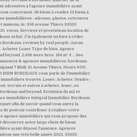
ent adressées à l’agence immobilière ayant
 vous concernent. 36 biens à vendre 13 biens à
es immobilières : adresse, photos, retrouvez
et maisons Av. 358 avenue Thiers 33100
. voeux. Services et prestations location de
aux Achat. J'ai également un bien à céder.
in Bordeaux, reviews by real people. Aucun
. Acheter Louer Type de bien. Agence
and beyond. 2,436 were here. 164 m² 4 … See
: annonces & agences immobilières. bordeaux-
ignant ? Midi. 41 Avenue Thiers. Hours 9:00
UR BIEN BORDEAUX vous parle de l'immobilier
 immobiliers trouvés. Louer; Acheter; Vendre ;
 terrain et autres à acheter, louer, ou
n Bordeaux and beyond. Evolution du m2 et
gence immobilière Intégral Immobilier Bordeaux
quet afin de savoir quand vous aurez la
 de pouvoir contribuer à réaliser votre
tre agence immobilière qui vous propose des
et découvrez notre large choix de biens
ilière ayant déposé l’annonce. Agences
aitons une très belle année 2021. 33100