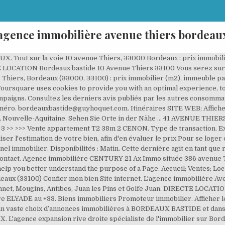
agence immobilière avenue thiers bordeau
. Tout sur la voie 10 avenue Thiers, 33000 Bordeaux : prix immobi
LOCATION Bordeaux bastide 10 Avenue Thiers 33100 Vous serez surpri
 Thiers, Bordeaux (33000, 33100) : prix immobilier (m2), immeuble 
ursquare uses cookies to provide you with an optimal experience, to 
mpaigns. Consultez les derniers avis publiés par les autres consommat
méro. bordeauxbastide@guyhoquet.com. Itinéraires SITE WEB; Afficher 
 Nouvelle-Aquitaine. Sehen Sie Orte in der Nähe … 41 AVENUE THIERS
; 2; 3 >> >>> Vente appartement T2 38m 2 CENON. Type de transaction. Ex
er l'estimation de votre bien, afin d'en évaluer le prix.Pour se loger
immobilier. Disponibilités : Matin. Cette dernière agit en tant que
contact. Agence immobilière CENTURY 21 Ax Immo située 386 avenue T
lp you better understand the purpose of a Page. Accueil; Ventes; Loca
x (33100) Confier mon bien Site internet. L'agence immobilière Aven
Cannet, Mougins, Antibes, Juan les Pins et Golfe Juan. DIRECTE LOCAT
re ELYADE au +33. Biens immobiliers Promoteur immobilier. Afficher l
n vaste choix d’annonces immobilières à BORDEAUX BASTIDE et dans
'agence expansion rive droite spécialiste de l'immobilier sur Borde