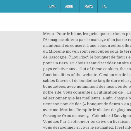
HOME
ABOUT
MAPS
FAQ
Menu . Pour le blanc, les principaux arômes présents sont des arômes de violette, prune, poire, litchis, coings, miel, etc. Le Floc de Gascogne est un vin de liqueur à l'Armagnac obtenu par le mariage d'un jus de raisin frais et d'Armagnac de la propriété. La Gascogne était un Duché qui perdura jusqu’au XIIème siècle et qui est maintenant circonscrit à une région culturelle allant de l’estuaire de la Garonne jusqu’aux Pyrénées au nord de Toulouse. IGP Côtes de Gascogne. Les dépôts marins du Miocène moyen sont regroupés sous le terme général de « Sables fauves ». La dernière modification de cette page a été faite le 23 octobre 2020 à 19:53. Le Floc de Gascogne, ("Lou Floc", le bouquet de fleurs en occitan) est un apéritif subtil, résultat de l'assemblage délicat du moût de raisin frais pour deux tiers et d'armagnac pour un tiers. En choisissant d'accéder au site vins-cotes-gascogne.fr, vous certifiez être majeur et avoir connaissance de la règlementation en vigueur dans votre pays relative aux … Out of these cookies, the cookies that are categorized as necessary are stored on your browser as they are essential for the working of basic functionalities of the website. C’est un vin de liqueur doux avec un taux d’alcool variant entre 16% et 18%. L'Armagnac noir présente des sols argilo-siliceux sur sables fauves et de boulbène (argile dure chargée de concrétions, appelée aussi terrebouc), qui donne les eaux-de-vie les plus élégantes et les plus finement bouquetées, avec notamment des nuances de pruneau. Vergers de Gascogne est spécialisé dans la préparation de fruits depuis 1946. En continuant à naviguer sur notre site, vous consentez à l'utilisation de … Les fruits sont triés manuellement un par un pour s’assurer de leur maturité et détecter les imperfections afin de ne sélectionner que les meilleurs.. Enfin, chaque bocal est contrôlé au moins trois fois avant expédition ce qui garantit une qualité optimale. 8,90 €. Le floc de Gascogne tient son nom de flòc (« bouquet de fleurs » en gascon) et de Gascogne, nom de l'ancienne province du Sud-Ouest de la France d'où il est originaire. A consommer avec modération. Remplir le shaker de glaçons au 3/4, fermer et shaker quelques secondes. Ensuite l'examen olfactif (= nez) porte sur les arômes du vin. Côtes de Gascogne Gros manseng - Colombard Sauvignon - Colombard ugni blanc DOMAINE DE MENARD CUVEE MARINE " RESERVE JEGERLEHNER" : la bouteille de 75cL - Vendues Par à retrouver en drive ou livraison au même prix qu'en magasin dans le rayon Sud-Ouest. Nous supposerons que cela vous convient, mais vous pouvez vous désabonner si vous le souhaitez. Il est interdit de vendre de l’alcool aux mineurs. Un anniversaire, Noël ou simplement le plaisir d’offrir ? Floc de Gascogne, Alcool, digestif Histoire, achat direct producteurs, fabrication, photos. Aujourd’hui, le domaine appartient à la famille Lesg