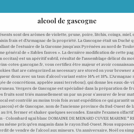
alcool de gascogne
ourgues, depuis 1974. Floral 2/5 . Photos non contractuelles. Vin Blanc Sud Ouest I.G.P. La dénomination Indication Géographique Protégée des Côtes de Gascogne impose le respect de règles de production et de normes rigoureuses, sanctionnées par un agrément qualitatif officiel dont la création officielle remonte au décret du 25 janvier 1982. Côtes de Gascogne. Principal producteur de vins blancs du Sud-Ouest L’IGP Côtes de Gascogne s’étend sur trois départements dont les Landes, le Lot-et-Garonne et finalement le Gers, où est produit près de 90% de la production totale. Région ou pays d'origine : sud ouest couleur : blanc moelleux cépage : appellation : côtes de gascogne millésime : afin de vous assurer une qualité optimale, certains millésimes ne sont pas précisés au moment de la commande. Après maturation, le floral va laisser sa place au fruité du jus de raisin. L'abus d'alcool est dangereux pour la santé. Les fruits sont triés manuellement un par un pour s’assurer de leur maturité et détecter les imperfections afin de ne sélectionner que les meilleurs.. Enfin, chaque bocal est contrôlé au moins trois fois avant expédition ce qui garantit une qualité optimale. Jeunes, les floc de Gascogne portent plutôt sur des arômes floraux issus de l'armagnac. Le Côtes de Gascogne est un Vin de Pays de zone produit dans la zone Armagnac, au sud-ouest de la France.75% des volumes commercialisés quittent nos frontières. Blanc : robe jaune paille doré arômes de miel, pêche, fleur, fruits secs. Alcool de vin. Il provient d'une ancienne recette paysanne (2/3 de jus de raisin, 1/3 d'armagnac, pour 16 à 18 % d'alcool) réservée à la consommation familiale. Rosé : robe plus ou moins rouge arômes griottes, framboise, cerises, pruneaux, épices. Région Sud-Ouest, Côtes de Gascogne Désignation réglementée (VDP/IGP) Vin de pays/Indication géographique protégée Cépages Colombard 70 %, Ugni blanc 20 %, Sauvignon blanc 10 % Vergers de Gascogne est spécialisé dans la préparation de fruits depuis 1946. Définition du Floc de Gascogne Le fruit d’un mariage subtil entre 2/3 de jus de raisins frais et 1/3 de jeune Armagnac issus des mêmes propriétés, provenant de cépages de Gascogne situés dans le Gers, le Lot-et-Garonne et des Landes dans le Sud Ouest France. Consommez avec modération. Une réorganisation et une clarification du contenu paraissent nécessaires. Le hors d’âge est un mariage d’eaux-de-vie dont la plus jeune a vieilli sous bois pendant plus de dix ans. L’appellation Côtes-de-Gascogne, étendue sur 15 000 hectares, est implantée dans le département du Gers ainsi que sur une partie des Landes et du Lot-et-Garonne, entre forêt, Garonne et Pyrénées. Par exemple, le vin élaboré avec beaucoup de colombard sera plus clair que si on utilise du gros manseng tandis que l'ugni blanc est clair au départ mais évolue très vite vers le brun. Santé, régime Propriétés du floc de Gascogne. De Bilé à Sourdois. La dégustation se décompose en trois étapes. Minéral 1/5 . Il provient d'une ancienne recette paysanne (2/3 de jus de raisin, 1/3 d'armagnac, pour 16 à 18 % d'alcool) réservée à la consommation familiale. Retrouvez ici des cadeaux gourmands raffinés à partir de 9,90€. Les dépôts continentaux, eux, sont représentés par un ensemble de terrains molassiques contenant de nombreux restes d’espèces terrestres. Un fruit gourmand et un équilibre parfait! Verser des glaçons plein le verre pour le rafraîchir. IGP Côtes de Gascogne Blanc, Région Sud-Ouest, France • Cépage Gros Manseng • Fruité 3/5 . Le site de toutes les marques d'alcool . Pour la production du moût nécessaire à la réalisation du floc blanc, les cépages principaux sont le colombard B, l'ugni blanc B et le gros manseng B, avec comme cépages accessoires autorisés le baroque B, la folle blanche B, le mauzac B, le petit manseng B, le sauvignon B, le sauvignon gris G et le sémillon B. Pour la production du moût destiné au floc rosé, ne sont utilisés que des cépages noirs : cabernet franc N, cabernet sauvignon N, côt N, fer servadou N, merlot N et tannat N[2]. Pour garder tout … Un décret plus récent en date du 18 septembre 2009 est relatif aux appellations d’origine contrôlées pineau des Charentes et floc de Gascogne. Un article de Wikipédia, l'encyclopédie libre. ... Bonne nouvelle: seulement 12.