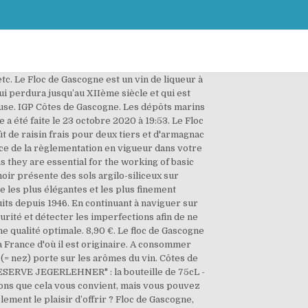
5° d'alcool. Un décret plus récent en date du 18 septembre 2009 est relatif aux appellations d'origine contrôlées « pineau des Charentes » et « floc de Gascogne »[5]. Au Miocène moyen, il y a entre 11 et 16 millions d’années, l’océan Atlantique envahissait le Bassin aquitain, et notamment le Bas-Armagnac. L’ère d’appellation du Floc de Gascogne couvre le Gers à 80%, le Lot et Garonne et les Landes. Cépage : Merlot. Fiche « floc de Gascogne blanc » sur le site de l'INAO, Fiche « floc de Gascogne rosé » sur le site de l'INAO, Décret n° 2009-1132 du 18 septembre 2009 relatif aux appellations d'origine contrôlées « Pineau des Charentes » et « Floc de Gascogne », Floc de gascogne : conseils de degustation, Comité Interprofessionnel du Floc de Gascogne, https://fr.wikipedia.org/w/index.php?title=Floc-de-gascogne&oldid=175852544, Catégorie Commons avec lien local identique sur Wikidata, Portail:Alimentation et gastronomie/Articles liés, licence Creative Commons attribution, partage dans les mêmes conditions, comment citer les auteurs et mentionner la licence. Millésime 2016. Le floc de Gascogne est protégé par une appellation d’origine contrôlée (AOC).par décret de l’État français du 27 novembre 1990 et une appellations d’origine protégée (AOP) de l’Union européenne, avec à chaque fois deux dénominations : floc de Gascogne blanc et floc de Gascogne rosé. Il se déguste très frais (5-7 °C) et peut se garder jusqu’à trois mois au réfrigérateur après ouverture[6]. L’appellation Côtes-de-Gascogne, étendue sur 15 000 hectares, est implantée dans le département du Gers ainsi que sur une partie des Landes et du Lot-et-Garonne, entre forêt, Garonne et Pyrénées. En effet, influencé par l’Océan Atlantique et par les Pyrénées, le microclimat particulier de la Gascogne détermine à lui seul la fraicheur et la typicité aromatique des vins de la zone. Le floc de Gascogne blanc est élaboré à partir de jus de raisin issu d'une légère pressée. L’abus d’alcool est dangereux pour la santé, consommez avec modération. Floc-de-Gascogne utilise des cookies afin d'améliorer la performance de son site, faciliter les partages sur les réseaux sociaux, et permettre un suivi statistique. 47 liens. This website uses cookies to improve your experience while you navigate through the website. On trouve également les mentions d’âge : 12 ans, 15 ans, 20 ans, 30 ans, etc. C'est pourquoi, le floc de Gascogne est servi à une température très basse qui rééquilibre ces perceptions et évite la lourdeur et le côté trop chaleureux. Vin Blanc But opting out of some of these cookies may have an effect on your browsing experience. Déconseillé aux femmes enceintes. La suite de l’élaboration est identique aux deux couleurs de floc : le jus de raisin frais est mélangé à un jeune armagnac à l’abri de l’air. This category only include