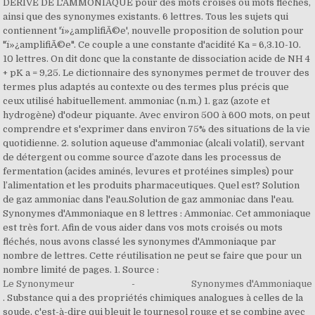
DÉRIVÉ DE L'AMMONIAQUE pour des mots croisés ou mots fléchés,
ainsi que des synonymes existants. 6 lettres. Tous les sujets qui
contiennent 'ï»¿amplifiÃ©e', nouvelle proposition de solution pour
"ï»¿amplifiÃ©e". Ce couple a une constante d'acidité Ka = 6,3.10-10.
10 lettres. On dit donc que la constante de dissociation acide de NH 4
+ pK a = 9,25. Le dictionnaire des synonymes permet de trouver des
termes plus adaptés au contexte ou des termes plus précis que
ceux utilisé habituellement. ammoniac (n.m.) 1. gaz (azote et
hydrogène) d'odeur piquante. Avec environ 500 à 600 mots, on peut
comprendre et s'exprimer dans environ 75% des situations de la vie
quotidienne. 2. solution aqueuse d'ammoniac (alcali volatil), servant
de détergent ou comme source d’azote dans les processus de
fermentation (acides aminés, levures et protéines simples) pour
l’alimentation et les produits pharmaceutiques. Quel est? Solution
de gaz ammoniac dans l'eau.Solution de gaz ammoniac dans l'eau.
Synonymes d'Ammoniaque en 8 lettres : Ammoniac. Cet ammoniaque
est très fort. Afin de vous aider dans vos mots croisés ou mots
fléchés, nous avons classé les synonymes d'Ammoniaque par
nombre de lettres. Cette réutilisation ne peut se faire que pour un
nombre limité de pages. 1. Source :
Le Synonymeur
-
Synonymes d'Ammoniaque
. Substance qui a des propriétés chimiques analogues à celles de la
soude, c'est-à-dire qui bleuit le tournesol rouge et se combine avec