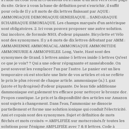
du site. Grâce à vous la base de définition peut s’enrichir, il suffit
pour cela de Il y a 8 mots de dix lettres finissant par AQUE :
AMMONIAQUE DEMONIAQUE GENESIAQUE ... SANDARAQUE
SCHABRAQUE SIMONIAQUE. Les champs marqués d'un astérisque
sont obligatoires. 2. Ici vous pouvez proposer une autre solution.
Gaz incolore, de formule NH3, d'odeur piquante. Bicyclette et Vélo
sont des synonymes. Il y a 6 mots de dix lettres débutant par AMM :
AMMANIENNE AMMONIACAL AMMONIAQUE AMMONITIDE
AMMONIURIE & AMMOPHILES. Long, Vaste, Haut sont des
synonymes de Grand. 5 lettres amine 5 lettres imide 5 lettres Qu'est
ce que je vois? ? Qui a une odeur répugnante et nauséabonde. On
peut souvent les remplacer l'un par l’autre. Le panier est un lieu
temporaire où est stockée une liste de vos articles et où se reflète
le prix le plus récent de chaque article. ammoniaque (n.) 1. gaz
(azote et hydrogène) d'odeur piquante. De leau tide additionne
dammoniaque est galement trs efficace pour nettoyer le bronze dor.
Propos caustique. Le prix et la disponibilité des articles sur Amazon
sont sujets à changement. Dans l'eau, l'ammoniac se dissocie
partiellement et forme une solution ionique qui conduit l'électricité.
Ami et copain sont des synonymes. Sujet et définition de mots
fléchés et mots croisés ⇒ AMPLIFIÉE sur motscroisés.fr toutes les
solutions pour l'énigme AMPLIFIÉE avec 7 & 8 lettres. Code à