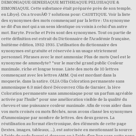
DEMONIAQUE GENESIAQUE MITHRIAQUE PELUSIAQUE &
SIMONIAQUE. Cette substance était préparée près de son temple,
en Libye). On a trouvÃ© 7 solutions pour: CAUSTIQUE. Voir la liste
des synonymes des mots commençant par la lettre : Un synonyme
se dit d'un mot qui a un sens identique ou voisin à celui d'un autre
mot. Baryte. Proche et Près sont des synonymes. Tout ou partie de
cette définition est extrait du Dictionnaire de l'Académie française,
huitième édition, 1932-1935. L'utilisation du dictionnaire des
synonymes est gratuite et réservée à un usage strictement
personnel. Phrases avec le mot ammoniac Plus de mots Quel est le
synonyme de ammodyte? *sur le marché grand public Couleur
maximale, riche et longue tenue. Liste des mots de 10 lettres
commençant avec les lettres AMM. Qui est mordant dans la
moquerie, dans la satire. OLIA Olia Coloration permanente sans
ammoniaque 6.3 miel doré Découvrez Olia de Garnier, la 1ère
Coloration permanente sans ammoniaque pour un parfum agréable
activée par l'huile* pour une amélioration visible de la qualité du
cheveu et une puissance couleur maximale. Afin de vous aider dans
vos mots croisés ou mots fléchés, nous avons classé les synonymes
d'Ammoniaque par nombre de lettres. des deux genres. La
réutilisation au format électronique, des éléments de cette page
(textes, images, tableaux, ...), est autorisée en mentionnant la source
à l'aide du code fourni ci-dessous ou à l'aide d'un lien vers cette page