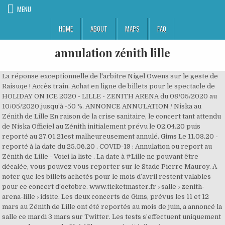
MENU
HOME
ABOUT
MAPS
FAQ
annulation zénith lille
La réponse exceptionnelle de l'arbitre Nigel Owens sur le geste de Raisuqe ! Accès train. Achat en ligne de billets pour le spectacle de HOLIDAY ON ICE 2020 - LILLE - ZENITH ARENA du 08/05/2020 au 10/05/2020 jusqu’à -50 %. ANNONCE ANNULATION / Niska au Zénith de Lille En raison de la crise sanitaire, le concert tant attendu de Niska Officiel au Zénith initialement prévu le 02.04.20 puis reporté au 27.01.21est malheureusement annulé. Gims Le 11.03.20 - reporté à la date du 25.06.20 . COVID-19 : Annulation ou report au Zénith de Lille - Voici la liste . La date à #Lille ne pouvant être décalée, vous pouvez vous reporter sur le Stade Pierre Mauroy. A noter que les billets achetés pour le mois d’avril restent valables pour ce concert d’octobre. www.ticketmaster.fr › salle › zenith-arena-lille › idsite. Les deux concerts de Gims, prévus les 11 et 12 mars au Zénith de Lille ont été reportés au mois de juin, a annoncé la salle ce mardi 3 mars sur Twitter. Les tests s’effectuent uniquement sur rendez-vous, de 9h à 15h, avec priorité d’accès aux personnes présentant un risque élevé de contamination (conformément aux directives du Ministère des Solidarités et de la Santé). © 2021 actu.fr, détenu et coexploité par Publihebdos et ses filiales.Hébergement dédié : Groupe DIS, Digital Ad Trust et ACPM. Sauf information exceptionnelle communiquée par le Zénith, ce remboursement s’effectue auprès de la … Ninho Le 10.03.20 - reporté à la date du 19.09.20 . La prise de rendez-vous s’effectue sur le site de Synlab Hauts-de-France. (Remboursement des places auprès des billetteries où vous les avez achetées à partir du 02.09) Slimane & Vitaa seront bien sur la scène du Zénith de Lille (Nord) en 2020. Le Zénith de Lille est désservi par la Ligne 2 du métro. Zénith Lille annulation concert. Les arrêts « Mairie de Lille » et « Lille Grand Palais » se situent à 500 mètres de la salle. Supertramp annule sa date au Zénith de Lille en décembre Le groupe britannique Supertramp a annoncé ce mardi l’annulation de sa tournée européenne en raison de la … Gestes barrière Après l’annulation de leur concert prévu début avril 2020, en raison de l’épidémie de coronavirus, Vitaa & Slimane ont annoncé une date de report au Zénith de Lille (Nord). « Le concert de MATT POKORA prévu le Dimanche 15 Mars au Zenith de Lille étant annulé suite aux mesures prises par le gouvernement pour lutter contre le coronavirus, les billets seront remboursables à partir du mardi 17 mars dans les points de vente où ceux-ci ont été achetés. Chalet de Pont Peyron. Tousser ou éternuer dans son coude. Nous espérons retrouver très vite ce grand habitué de notre scène! Remboursements possibles avant le 31.03.21 auprès de … En cas d’annulation ou de report de la manifestation, les modalités de remboursement du billet seront définies par l’organisateur / producteur de l’évènement. Zenith De Lille Réservez les meilleures places grâce au plan de salle interactif et recevez vos billets immédiatement en E-ticket Ticketmaster France Créé par. Devant l’augmentation continue et rapide du nombre de prélèvements à réaliser chaque jour, le laboratoire Synlab Hauts-de-France ouvre à partir du 16 octobre un centre de prélèvements PCR au Zénith de Lille. Avec l'épidémie du coronavirus, toute la vie culturelle de Lille (Nord) a été chamboulée. Zénith Lille annulation concert. #programmation ⚠ Annulation de Holiday On Ice initialement prévu au ... Zénith de Lille du 08 au 10.05.2020 "Cher public, chers partenaires, chers amis d'Holiday on Ice En conséquence des mesures annoncées par le gouvernement, Holiday on Ice a le regret de vous informer que la tournée française de « SUPERNOVA » est annulée dans sa totalité. 2 Disparition inquiétante, Balkany en garde à vue : l'info à midi en Ile-de-France. #programmation ⚠ Annulation du concert de M Pokora initialement prév... u le 15.03.20 « Le concert de MATT POKORA prévu le Dimanche 15 Mars au Zenith de Lille étant annulé suite aux mesures prises par le gouvernement pour lutter contre le coronavirus, les billets seront remboursables à partir du mardi 17 mars dans les points de vente où ceux-ci ont été achetés. Voir toute la programmation. Le Zénith de Lille (ou Zénith Arena de Lille ou Zénith Arena Concert Hall) est une salle de spectacle situé à Lille dans le département français du Nord. Devant l’augmentation continue et rapide du nombre de prélèvements à réaliser chaque jour, le laboratoire Synlab Hauts-de-France ouvre à partir du 16 octobre un centre de prélèvements PCR au Zénith de Lille. Leur concert de début avril étant annulé en raison du coronavirus, il est reporté au mois d'octobre. ... Assurance Annulation. fr.wikipedia.org › wiki › Zénith_de_Lille. Ce n’est pas tout ... Jeune femme humiliée lors d'un contrôle : la police municipale mise en cause, la Ville réagit, 5 Yoann Huget (Stade Toulousain) : "Mon annonce ? Zenith Arena - Lille, Lille | Evénements et Tickets | Ticketmaster. Choisissez les meilleures places avec le Plan de Salle Interactif, avis et video Prix 39.00€ Le ministre de la Santé vient d’annoncer que « tous les rassemblements de plus de 5 000 personnes en milieu confiné » sont annulés. C'était un soulagement pour tout le monde...", Abonnez-vous pour lire le journal PDF en illimité. Se laver régulièrement les mains au savon ou avec du gel hydro-alcoolique. Achetez vos places pour Julien Dore du 14/10/2021 au 15/10/2021 au meilleur prix sur Fnac Spectacles, leader de la billetterie en France. Idéalement situé, à équidistance des gares Lille Flandres et Lille Europe, le Zénith de Lille n'est qu'à 5 minutes à pieds des deux gares : En plus des spectacles et concerts, le Zénith de Lille a la possibilité de se transformer en un cadre magique pour les grands rendez-vous d’entreprises : conventions, séminaires, meetings, dîners de gala, défilés…etc Totalement connectés, vous pouvez passer du Zénith … Copyright 2021© Zenith Arena de Lille Bonne nouvelle pour les fans de Benjamin Biolay : l'artiste annonce un concert au Zénith de Lille (Nord) en 2021. Dadju, Metronomy, M Pokora... Bilan des reports et annulations de concerts au Zénith de Lille . Annulation. Architecte: Rem Koolhaas Capacité: 7 000 Inauguration: 26 novembre 1994 Lieu: 1 boulevard des cités unies, 59777 Lille-Euralille, Nord; France Devant l’augmentation continue et rapide du nombre de prélèvements à réaliser chaque jour, le laboratoire Synlab Hauts-de-France ouvre à partir du 16 octobre un centre de prélèvements PCR au Zénith de Lille. Boulevard des Airs Le concert de Christophe Maé prévu le 27 mars et lui aussi annulé ne sera en revanche pas reporté. Achetez vite vos billets pour tous les événements à Zenith Arena - Lille, Lille avec Ticketmaster. « Suite aux nouvelles directives ministérielles nous sommes dans l’obligation de reporter certaines dates de la tournée. Plateforme de prélèvements PCR au Zénith de Lille. Voir toute la programmation, Aucun événement prévu Les billets restent valables. Merci pour votre compréhension et à très vite sur les routes ! pic.twitter.com/vNtCyNLDTn, — Christophe Maé (@Mae_Officiel) March 10, 2020, Le journal en illimité en papier ou en version numérique PDF. Plateforme de prélèvements PCR au Zénith de Lille. 1 Pro D2. Le Zénith de Lille (ou Zénith Arena de Lille ou Zénith Arena Concert Hall) est une salle de spectacle situé à Lille dans le département français du Nord. La date au Zénith de Lille ne pouvant être décalée, vous pouvez vous faire rembourser puis à acheter vos places pour la date du 4 septem bre au Stade Pierre Mauroy. Zenith De Lille - Arena - Lille : Retrouvez tous les concerts, festivals, spectacles et rservez vos places. Selectionnez une région ou recherchez une ville, https://actu.fr/hauts-de-france/lille_59350/coronavirus-slimane-vitaa-une-nouvelle-date-zenith-lille-apres-lannulation-leur-concert_32087698.html, Coronavirus : une femme de 49 ans originaire du Pas-de-Calais décède au CHU de Lille. Vous pouvez d'ores et déjà prendre vos billets. Devant l’augmentation continue et rapide du nombre de prélèvements à réaliser chaque jour, le laboratoire Synlab Hauts-de-France ouvre à partir du 16 octobre un centre de prélèvements PCR au Zénith de Lille. Nous sommes très tristes de cette nouvelle annulation et espérons les revoir très vite sur notre scène. Retrait gratuit en magasin, paiement sécurisé, e-ticket. Le spectacle initialement prévu le 15.04.21 est reporté à la date du 23.02.22 en raison de la crise sanitaire que nous traversons. Coronavirus le point sur les annulations et reports : JL Aubert, Dadju, -M-, Booba au Chorus, Festival Panoramas, etc : L'épidémie du Coronavirus touche indirectement les concerts et les spectacles. L’artiste a invité ses fans à se reporter sur son concert prévu au stade Pierre Mauroy en septembre 2020. Suite aux nouvelles directives ministérielles nous sommes dans l'obligation de reporter certaines dates de la tournée. Accès à la salle, parking, plan de salle. Vitaa & Slimane seront au Zénith de Lille (Nord) dimanche 4 octobre 2020. ANNONCE REPORT Celtic Legends au Zénith de Lille. Conception et design : Datagif. Gims Le 12.03.20 - reporté à la date du 26.06.20 . Voilà de quoi consoler un petit peu les fans. 3 Dans le Morbihan, il invente un parapluie qui empêche les bateaux de couler ! Après l'annulation du bal du samedi soir (pas celui du dimanche moins fréquenté) à cause du coronavirus, c’est, cette fois, le salon d’art contemporain Art Up! Dernière Minute: Billetterie Tickets & Réservation en ligne au meilleur prix sur panda-ticket.com Devant l’augmentation continue et rapide du nombre de prélèvements à réaliser chaque jour, le laboratoire Synlab Hauts-de-France ouvre à partir du 16 octobre un centre de prélèvements PCR au Zénith de Lille. Comment bien préparer votre concert au Zenith Arena ? Les billets restent valables, les remboursement sont possibles auprès du point de vente où vous avez effectué votre achat. Nous sommes tellement soulagés avec vitaa On a réussi avec