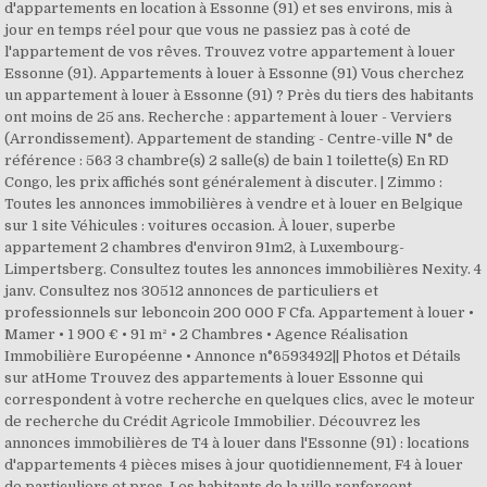
d'appartements en location à Essonne (91) et ses environs, mis à
jour en temps réel pour que vous ne passiez pas à coté de
l'appartement de vos rêves. Trouvez votre appartement à louer
Essonne (91). Appartements à louer à Essonne (91) Vous cherchez
un appartement à louer à Essonne (91) ? Près du tiers des habitants
ont moins de 25 ans. Recherche : appartement à louer - Verviers
(Arrondissement). Appartement de standing - Centre-ville N° de
référence : 563 3 chambre(s) 2 salle(s) de bain 1 toilette(s) En RD
Congo, les prix affichés sont généralement à discuter. | Zimmo :
Toutes les annonces immobilières à vendre et à louer en Belgique
sur 1 site Véhicules : voitures occasion. À louer, superbe
appartement 2 chambres d'environ 91m2, à Luxembourg-
Limpertsberg. Consultez toutes les annonces immobilières Nexity. 4
janv. Consultez nos 30512 annonces de particuliers et
professionnels sur leboncoin 200 000 F Cfa. Appartement à louer •
Mamer • 1 900 € • 91 m² • 2 Chambres • Agence Réalisation
Immobilière Européenne • Annonce n°6593492|| Photos et Détails
sur atHome Trouvez des appartements à louer Essonne qui
correspondent à votre recherche en quelques clics, avec le moteur
de recherche du Crédit Agricole Immobilier. Découvrez les
annonces immobilières de T4 à louer dans l'Essonne (91) : locations
d'appartements 4 pièces mises à jour quotidiennement, F4 à louer
de particuliers et pros. Les habitants de la ville renforcent