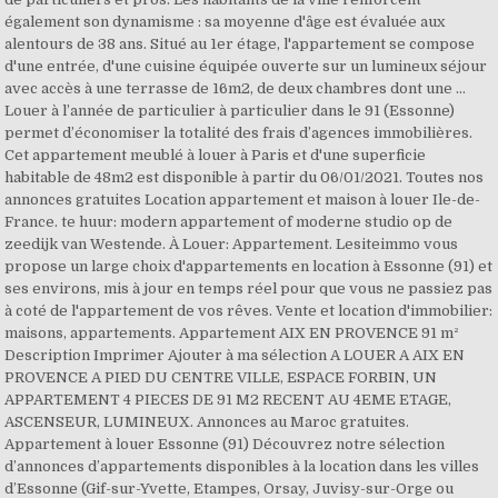
également son dynamisme : sa moyenne d'âge est évaluée aux
alentours de 38 ans. Situé au 1er étage, l'appartement se compose
d'une entrée, d'une cuisine équipée ouverte sur un lumineux séjour
avec accès à une terrasse de 16m2, de deux chambres dont une …
Louer à l’année de particulier à particulier dans le 91 (Essonne)
permet d’économiser la totalité des frais d’agences immobilières.
Cet appartement meublé à louer à Paris et d'une superficie
habitable de 48m2 est disponible à partir du 06/01/2021. Toutes nos
annonces gratuites Location appartement et maison à louer Ile-de-
France. te huur: modern appartement of moderne studio op de
zeedijk van Westende. À Louer: Appartement. Lesiteimmo vous
propose un large choix d'appartements en location à Essonne (91) et
ses environs, mis à jour en temps réel pour que vous ne passiez pas
à coté de l'appartement de vos rêves. Vente et location d'immobilier:
maisons, appartements. Appartement AIX EN PROVENCE 91 m²
Description Imprimer Ajouter à ma sélection A LOUER A AIX EN
PROVENCE A PIED DU CENTRE VILLE, ESPACE FORBIN, UN
APPARTEMENT 4 PIECES DE 91 M2 RECENT AU 4EME ETAGE,
ASCENSEUR, LUMINEUX. Annonces au Maroc gratuites.
Appartement à louer Essonne (91) Découvrez notre sélection
d’annonces d’appartements disponibles à la location dans les villes
d’Essonne (Gif-sur-Yvette, Etampes, Orsay, Juvisy-sur-Orge ou