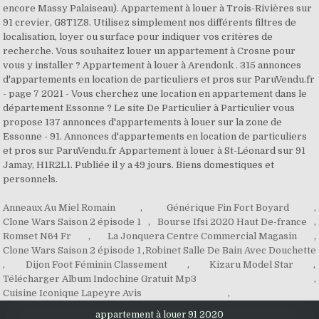
encore Massy Palaiseau). Appartement à louer à Trois-Rivières sur
91 crevier, G8T1Z8. Utilisez simplement nos différents filtres de
localisation, loyer ou surface pour indiquer vos critères de
recherche. Vous souhaitez louer un appartement à Crosne pour
vous y installer ? Appartement à louer à Arendonk . 315 annonces
d'appartements en location de particuliers et pros sur ParuVendu.fr
- page 7 2021 - Vous cherchez une location en appartement dans le
département Essonne ? Le site De Particulier à Particulier vous
propose 137 annonces d'appartements à louer sur la zone de
Essonne - 91. Annonces d'appartements en location de particuliers
et pros sur ParuVendu.fr Appartement à louer à St-Léonard sur 91
Jamay, H1R2L1. Publiée il y a 49 jours. Biens domestiques et
personnels.
Anneaux Au Miel Romain
,
Générique Fin Fort Boyard
,
Clone Wars Saison 2 épisode 1
,
Bourse Ifsi 2020 Haut De-france
,
Romset N64 Fr
,
La Jonquera Centre Commercial Magasin
,
Clone Wars Saison 2 épisode 1
,
Robinet Salle De Bain Avec Douchette
,
Dijon Foot Féminin Classement
,
Kizaru Model Star
,
Télécharger Album Indochine Gratuit Mp3
,
Cuisine Iconique Lapeyre Avis
,
appartement à louer 91 2020