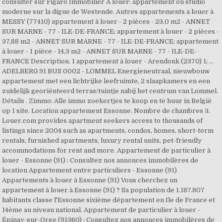
consulter sur Figaro Immobilier A louer: appartement ou studio
moderne sur la digue de Westende. Autres appartements a louer à
MESSY (77410) appartement à louer - 2 pièces - 23,0 m2 - ANNET
SUR MARNE - 77 - ILE-DE-FRANCE; appartement à louer - 2 pièces -
37,88 m2 - ANNET SUR MARNE - 77 - ILE-DE-FRANCE; appartement
à louer - 1 pièce - 14,3 m2 - ANNET SUR MARNE - 77 - ILE-DE-
FRANCE Description. 1 appartement à louer - Arendonk (2370) 1; ...
ADELBERG 91 BUS 0002 - LOMMEL Energieneutraal, nieuwbouw
appartement met een lichtrijke leefruimte, 2 slaapkamers en een
zuidelijk georiënteerd terras/tuintje nabij het centrum van Lommel.
Détails . Zimmo: Alle immo zoekertjes te koop en te huur in België
op 1 site. Location appartement Essonne. Nombre de chambres 3.
Louer.com provides apartment seekers access to thousands of
listings since 2004 such as apartments, condos, homes, short-term
rentals, furnished apartments, luxury rental units, pet-friendly
accommodations for rent and more. Appartement de particulier à
louer - Essonne (91) : Consultez nos annonces immobilères de
location Appartement entre particuliers - Essonne (91)
Appartements à louer à Essonne (91) Vous cherchez un
appartement à louer à Essonne (91) ? Sa population de 1.187.807
habitants classe l'Essonne sixième département en Ile de France et
14ème au niveau national. Appartement de particulier à louer -
Épinay-sur-Orge (91360) : Consultez nos annonces immobilères de