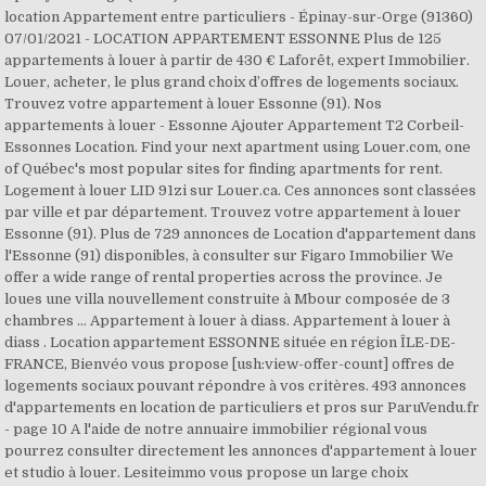
location Appartement entre particuliers - Épinay-sur-Orge (91360)
07/01/2021 - LOCATION APPARTEMENT ESSONNE Plus de 125
appartements à louer à partir de 430 € Laforêt, expert Immobilier.
Louer, acheter, le plus grand choix d’offres de logements sociaux.
Trouvez votre appartement à louer Essonne (91). Nos
appartements à louer - Essonne Ajouter Appartement T2 Corbeil-
Essonnes Location. Find your next apartment using Louer.com, one
of Québec's most popular sites for finding apartments for rent.
Logement à louer LID 91zi sur Louer.ca. Ces annonces sont classées
par ville et par département. Trouvez votre appartement à louer
Essonne (91). Plus de 729 annonces de Location d'appartement dans
l'Essonne (91) disponibles, à consulter sur Figaro Immobilier We
offer a wide range of rental properties across the province. Je
loues une villa nouvellement construite à Mbour composée de 3
chambres … Appartement à louer à diass. Appartement à louer à
diass . Location appartement ESSONNE située en région ÎLE-DE-
FRANCE, Bienvéo vous propose [ush:view-offer-count] offres de
logements sociaux pouvant répondre à vos critères. 493 annonces
d'appartements en location de particuliers et pros sur ParuVendu.fr
- page 10 A l'aide de notre annuaire immobilier régional vous
pourrez consulter directement les annonces d'appartement à louer
et studio à louer. Lesiteimmo vous propose un large choix