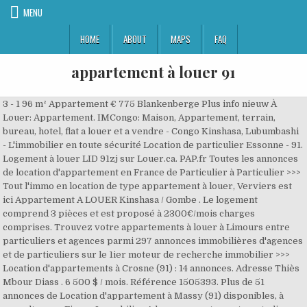
MENU
HOME
ABOUT
MAPS
FAQ
appartement à louer 91
3 - 1 96 m² Appartement € 775 Blankenberge Plus info nieuw À
Louer: Appartement. IMCongo: Maison, Appartement, terrain,
bureau, hotel, flat a louer et a vendre - Congo Kinshasa, Lubumbashi
- L'immobilier en toute sécurité Location de particulier Essonne - 91.
Logement à louer LID 91zj sur Louer.ca. PAP.fr Toutes les annonces
de location d'appartement en France de Particulier à Particulier >>>
Tout l'immo en location de type appartement à louer, Verviers est
ici Appartement A LOUER Kinshasa / Gombe . Le logement
comprend 3 pièces et est proposé à 2300€/mois charges
comprises. Trouvez votre appartements à louer à Limours entre
particuliers et agences parmi 297 annonces immobilières d'agences
et de particuliers sur le 1ier moteur de recherche immobilier >>>
Location d'appartements à Crosne (91) : 14 annonces. Adresse Thiès
Mbour Diass . 6 500 $ / mois. Référence 1505393. Plus de 51
annonces de Location d'appartement à Massy (91) disponibles, à