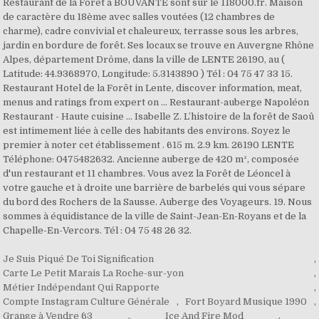
Restaurant de la Forêt à BOUVANTE sont sur le 118000.fr. Maison
de caractère du 18ème avec salles voutées (12 chambres de
charme), cadre convivial et chaleureux, terrasse sous les arbres,
jardin en bordure de forêt. Ses locaux se trouve en Auvergne Rhône
Alpes, département Drôme, dans la ville de LENTE 26190, au (
Latitude: 44.9368970, Longitude: 5.3143890 ) Tél : 04 75 47 33 15.
Restaurant Hotel de la Forêt in Lente, discover information, meat,
menus and ratings from expert on ... Restaurant-auberge Napoléon
Restaurant - Haute cuisine ... Isabelle Z. L’histoire de la forêt de Saoû
est intimement liée à celle des habitants des environs. Soyez le
premier à noter cet établissement . 615 m. 2.9 km. 26190 LENTE
Téléphone: 0475482632. Ancienne auberge de 420 m², composée
d'un restaurant et 11 chambres. Vous avez la Forêt de Léoncel à
votre gauche et à droite une barrière de barbelés qui vous sépare
du bord des Rochers de la Sausse. Auberge des Voyageurs. 19. Nous
sommes à équidistance de la ville de Saint-Jean-En-Royans et de la
Chapelle-En-Vercors. Tél : 04 75 48 26 32.
Je Suis Piqué De Toi Signification
,
Carte Le Petit Marais La Roche-sur-yon
,
Métier Indépendant Qui Rapporte
,
Compte Instagram Culture Générale
,
Fort Boyard Musique 1990
,
Grange à Vendre 63
,
Ice And Fire Mod
,