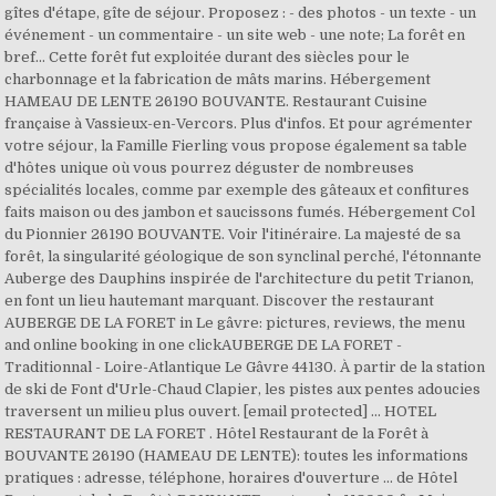
gîtes d'étape, gîte de séjour. Proposez : - des photos - un texte - un
événement - un commentaire - un site web - une note; La forêt en
bref... Cette forêt fut exploitée durant des siècles pour le
charbonnage et la fabrication de mâts marins. Hébergement
HAMEAU DE LENTE 26190 BOUVANTE. Restaurant Cuisine
française à Vassieux-en-Vercors. Plus d'infos. Et pour agrémenter
votre séjour, la Famille Fierling vous propose également sa table
d'hôtes unique où vous pourrez déguster de nombreuses
spécialités locales, comme par exemple des gâteaux et confitures
faits maison ou des jambon et saucissons fumés. Hébergement Col
du Pionnier 26190 BOUVANTE. Voir l'itinéraire. La majesté de sa
forêt, la singularité géologique de son synclinal perché, l'étonnante
Auberge des Dauphins inspirée de l'architecture du petit Trianon,
en font un lieu hautemant marquant. Discover the restaurant
AUBERGE DE LA FORET in Le gâvre: pictures, reviews, the menu
and online booking in one clickAUBERGE DE LA FORET -
Traditionnal - Loire-Atlantique Le Gâvre 44130. À partir de la station
de ski de Font d'Urle-Chaud Clapier, les pistes aux pentes adoucies
traversent un milieu plus ouvert. [email protected] ... HOTEL
RESTAURANT DE LA FORET . Hôtel Restaurant de la Forêt à
BOUVANTE 26190 (HAMEAU DE LENTE): toutes les informations
pratiques : adresse, téléphone, horaires d'ouverture ... de Hôtel