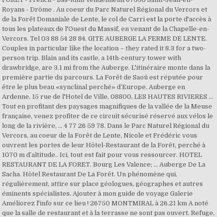
Royans - Drôme . Au coeur du Parc Naturel Régional du Vercors et
de la Forêt Domaniale de Lente, le col de Carri est la porte d'accès à
tous les plateaux de l'Ouest du Massif, en venant de la Chapelle-en-
Vercors. Tel 03 88 54 28 84. GITE AUBERGE LA FERME DE LENTE.
Couples in particular like the location – they rated it 8.3 for a two-
person trip. Blain and its castle, a 14th-century tower with
drawbridge, are 3.1 mi from the Auberge. L'itinéraire monte dans la
première partie du parcours. La Forêt de Saoû est réputée pour
être le plus beau «synclinal perché» d’Europe. Auberge en
Ardenne, 15 rue de l'Hotel de Ville, 08800, LES HAUTES RIVIERES ...
Tout en profitant des paysages magnifiques de la vallée de la Meuse
française, venez profiter de ce circuit sécurisé réservé aux vélos le
long de la rivière, ... 4 77 26 59 78. Dans le Parc Naturel Régional du
Vercors, au coeur de la Forêt de Lente, Nicole et Frédéric vous
ouvrent les portes de leur Hôtel-Restaurant de la Forêt, perché à
1070 m d’altitude.. Ici, tout est fait pour vous ressourcer. HOTEL
RESTAURANT DE LA FORET. Bourg Les Valence; ... Auberge De La
Sacha. Hôtel Restaurant De La Forêt. Un phénomène qui,
régulièrement, attire sur place géologues, géographes et autres
éminents spécialistes. Ajouter à mon guide de voyage Galerie
Améliorez l'info sur ce lieu ! 26750 MONTMIRAL à 26.21 km A noté
que la salle de restaurant et à la terrasse ne sont pas ouvert. Refuge,