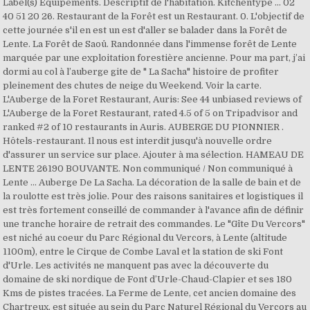
Label(s) Equipements. Descriptif de l'habitation. Kitchentype ... 02
40 51 20 26. Restaurant de la Forêt est un Restaurant. 0. L'objectif de
cette journée s'il en est un est d'aller se balader dans la Forêt de
Lente. La Forêt de Saoû. Randonnée dans l'immense forêt de Lente
marquée par une exploitation forestière ancienne. Pour ma part, j’ai
dormi au col à l’auberge gite de " La Sacha" histoire de profiter
pleinement des chutes de neige du Weekend. Voir la carte.
L'Auberge de la Foret Restaurant, Auris: See 44 unbiased reviews of
L'Auberge de la Foret Restaurant, rated 4.5 of 5 on Tripadvisor and
ranked #2 of 10 restaurants in Auris. AUBERGE DU PIONNIER .
Hôtels-restaurant. Il nous est interdit jusqu'à nouvelle ordre
d'assurer un service sur place. Ajouter à ma sélection. HAMEAU DE
LENTE 26190 BOUVANTE. Non communiqué / Non communiqué à
Lente ... Auberge De La Sacha. La décoration de la salle de bain et de
la roulotte est très jolie. Pour des raisons sanitaires et logistiques il
est très fortement conseillé de commander à l'avance afin de définir
une tranche horaire de retrait des commandes. Le "Gîte Du Vercors"
est niché au coeur du Parc Régional du Vercors, à Lente (altitude
1100m), entre le Cirque de Combe Laval et la station de ski Font
d'Urle. Les activités ne manquent pas avec la découverte du
domaine de ski nordique de Font d’Urle-Chaud-Clapier et ses 180
Kms de pistes tracées. La Ferme de Lente, cet ancien domaine des
Chartreux, est située au sein du Parc Naturel Régional du Vercors au