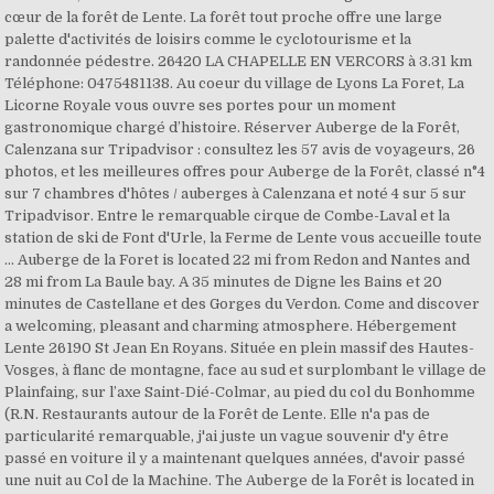
cœur de la forêt de Lente. La forêt tout proche offre une large
palette d'activités de loisirs comme le cyclotourisme et la
randonnée pédestre. 26420 LA CHAPELLE EN VERCORS à 3.31 km
Téléphone: 0475481138. Au coeur du village de Lyons La Foret, La
Licorne Royale vous ouvre ses portes pour un moment
gastronomique chargé d’histoire. Réserver Auberge de la Forêt,
Calenzana sur Tripadvisor : consultez les 57 avis de voyageurs, 26
photos, et les meilleures offres pour Auberge de la Forêt, classé n°4
sur 7 chambres d'hôtes / auberges à Calenzana et noté 4 sur 5 sur
Tripadvisor. Entre le remarquable cirque de Combe-Laval et la
station de ski de Font d'Urle, la Ferme de Lente vous accueille toute
… Auberge de la Foret is located 22 mi from Redon and Nantes and
28 mi from La Baule bay. A 35 minutes de Digne les Bains et 20
minutes de Castellane et des Gorges du Verdon. Come and discover
a welcoming, pleasant and charming atmosphere. Hébergement
Lente 26190 St Jean En Royans. Située en plein massif des Hautes-
Vosges, à flanc de montagne, face au sud et surplombant le village de
Plainfaing, sur l’axe Saint-Dié-Colmar, au pied du col du Bonhomme
(R.N. Restaurants autour de la Forêt de Lente. Elle n'a pas de
particularité remarquable, j'ai juste un vague souvenir d'y être
passé en voiture il y a maintenant quelques années, d'avoir passé
une nuit au Col de la Machine. The Auberge de la Forêt is located in