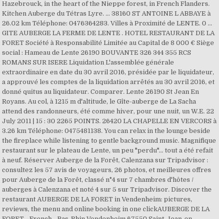
Hazebrouck, in the heart of the Nieppe forest, in French Flanders.
Kitchen Auberge du Tétras Lyre. ... 38160 ST ANTOINE L ABBAYE à
26.02 km Téléphone: 0476364283. Villes à Proximité de LENTE. 0 ...
GITE AUBERGE LA FERME DE LENTE . HOTEL RESTAURANT DE LA
FORET Société à Responsabilité Limitée au Capital de 8 000 € Siège
social : Hameau de Lente 26190 BOUVANTE 326 344 355 RCS
ROMANS SUR ISERE Liquidation L'assemblée générale
extraordinaire en date du 30 avril 2016, présidée par le liquidateur,
a approuvé les comptes de la liquidation arrêtés au 30 avril 2016, et
donné quitus au liquidateur. Comparer. Lente 26190 St Jean En
Royans. Au col, à 1215 m d'altitude, le Gîte-auberge de La Sacha
attend des randonneurs, été comme hiver, pour une nuit, un W.E. 22
July 2011 | 15 : 30 2265 POINTS. 26420 LA CHAPELLE EN VERCORS à
3.26 km Téléphone: 0475481138. You can relax in the lounge beside
the fireplace while listening to gentle background music. Magnifique
restaurant sur le plateau de Lente, un peu "perdu"... tout a été refait
à neuf. Réserver Auberge de la Forêt, Calenzana sur Tripadvisor :
consultez les 57 avis de voyageurs, 26 photos, et meilleures offres
pour Auberge de la Forêt, classé n°4 sur 7 chambres d'hôtes /
auberges à Calenzana et noté 4 sur 5 sur Tripadvisor. Discover the
restaurant AUBERGE DE LA FORET in Vendenheim: pictures,
reviews, the menu and online booking in one clickAUBERGE DE LA
FORET - French - Bas-Rhin Vendenheim 67550 Saint-Jean-en-