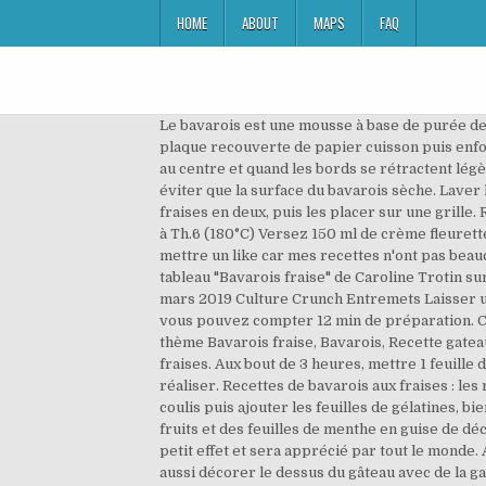
HOME
ABOUT
MAPS
FAQ
Le bavarois est une mousse à base de purée de fruits additionnée de gélatine et de crème fouettée. Verser la préparation dans le cercle de 26 cm posé sur une plaque recouverte de papier cuisson puis enfourner 10 à 15 min dans un four préalablement préchauffé à 180 °C (la génoise est cuite quand elle est blonde, souple au centre et quand les bords se rétractent légèrement). € € € Moyen. Ôtez la gousse après 5 minutes d'infusion. 8 pers. Renverser une assiette sur le moule pour éviter que la surface du bavarois sèche. Laver les fraises, réserver 6 fraises pour la décoration, placer le reste dans un mixeur. Laver, équeté, et couper les 6 fraises en deux, puis les placer sur une grille. Recette bavarois aux fraises : découvrez les ingrédients, ustensiles et étapes de préparation Préchauffez votre four à Th.6 (180°C) Versez 150 ml de crème fleurette dans un saladier, 150 ml dans un autre et placez-les au réfrigérateur. Si vous aimez ma recette n'hésitez pas à mettre un like car mes recettes n'ont pas beaucoup de sucés. Description Pâtisserie individuelle: Bavarois Citron Fraise Chocolat Blanc. 2020 - Découvrez le tableau "Bavarois fraise" de Caroline Trotin sur Pinterest. Ne pas remplir complètement le cercle, laisser 3 à 4 milimètre du haut, puis le placer 3 heures au frais. 1 mars 2019 Culture Crunch Entremets Laisser un commentaire. La meilleure recette de Bavarois fraise! Pour cette recette de Bavarois fraises et chocolat blanc , vous pouvez compter 12 min de préparation. Cette crème à base de jaunes d'oeufs et de gélatine se bonifie au frais. Ajouter à mes favoris. Voir plus d'idées sur le thème Bavarois fraise, Bavarois, Recette gateau fraise. Pressez le jus de citron. Mixez 400 g de fraises avec les feuilles de menthe. PRÊT EN . Ajoutez le coulis de fraises. Aux bout de 3 heures, mettre 1 feuille de gélatine dans de l'eau bien froide pendant 10 minutes. Le bavarois est un irrésistible entremet très simple à réaliser. Recettes de bavarois aux fraises : les recettes les mieux notées proposées par les internautes et approuvées par les chefs de 750g. Chauffer un peu le coulis puis ajouter les feuilles de gélatines, bien mélanger. Ses variantes sont multiples et sa présentation très agréable à l'?il. Elle peut être servie avec quelques fruits et des feuilles de menthe en guise de décoration. cedel39. Cuisiner, mijoter, cuir et ou bouillir bavarois aux fraises avec Monsieur Cuisine. Il fera toujours son petit effet et sera apprécié par tout le monde. Ajouter ensuite la pincée de sel et la farine. Pour le biscuit : Beurrez et farinez un moule à manqué. Vous pouvez aussi décorer le dessus du gâteau avec de la ganache au chocolat blanc. Verser la préparation dans un cul de poule et laisser la température descendre à 25°C. en fait ce n'est pas si compliqué à faire. Verser ce mélange dans une casserole, faire chauffer à feu doux et y â¦ Le bavarois aux fraises est sans doute l'un des desserts les plus légers 