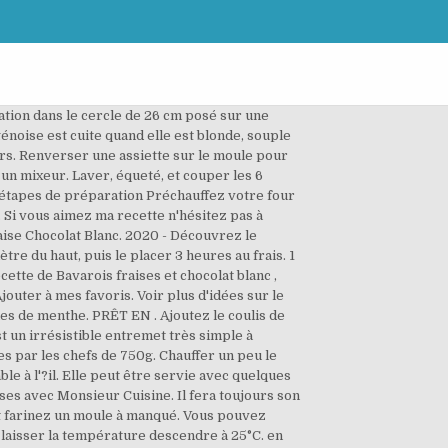
une nuit. Laisser bien tiédir. Coupez le reste des fraises en dés. Chaque jour, nos meilleures idées recettes dans votre boîte mail. Vous pouvez ajouter des morceaux de fraises si vous le souhaitez. Préparer la mousse bavaroise : placer les feuilles de gélatine à ramollir dans de l'eau froide. CONGÉLATION. 27 avr. Attendre que la purée refroidie, puis la verser sur la mousse bavaroise qui doit être gélifié. Bavarois aux fraises sans gélatine pour 8 personnes. Voir plus d'idées sur le thème gâteaux et desserts, recette dessert, bavarois fraise. Pour lâappareil à bavarois : 1. Ingredients. Biscuits roses de Reims et bavaroise à la fraise. Préparation 1. Aux bout de 2 heures, sortir le bavarois, passer une lame de couteaux entre le bavarois et le cercle, et dècercler le bavarois. Vous trouverez dans cette rubrique les principales recettes de bavarois : bavarois fraise, bavarois chocolat, bavarois â¦ A tester sans plus attendre!! Mélanger soigneusement et laisser tiédir. Voir les commentaires. menu. Rien de sorcier dans la recette du bavarois, il sâagit simplement dâune mousse fruitée additionnée â¦ Mixez les fraises. Préparation 22 min Repos 12 h 15 min Durée totale 12 h 45 min Difficulté facile Nombre de parts 6 portions Coût pour 1 portion ≈ 1.30 € Coût de la recette ≈ 7.81 € Calories par portion 578 kcal. 3. Ce gâteau fraisier à la mousse bavaroise de fraises avait été préparé pour l’anniversaire de neveu et nièce nés à quelques jours d’intervalle. Bavarois à la fraise Bavarois à la fraise. Il doit blanchir et être mousseux. Génoise + mousse à la fraise ( coulis de fraises + chantilly) + nappage. Faire chauffer avec le sucre. Vous devez conserver quelques fraises pour décorer le bavarois. Le bavarois constitue un entremet fait de crème fouetté et de fruits. La meilleure recette de Verrines de bavarois aux fraises! Faites chauffer 250g de purée de fraise avec 63g de sucre à 50°C puis retirer du feu. Avec cette génoise accompagnée d'une délicieuse mousse fruitée ou chocolatée, la recette du bavarois s'adapte à toutes les envies. Chauffer le lait et le chocolat blanc, retirer du feu avant ébullition. Verser une partie du lait sur le mélange en fouettant doucement. Voici la recette du Bavarois facile! Retrouvez-les dans votre Leur forme et leur couleur sâadapte parfaitement à cet entremets. Merci d'avance. Renverser une assiette sur le moule pour éviter que la surface du bavarois sèche. Certes, elles ne sont pas aussi fruitées et sucrées que certaines variétés qui poussent sous des cieux plus cléments, mais elles sont néanmoins très bonnes et je les apprécie d'autant plus que je n'en achè