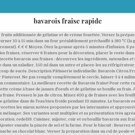
bavarois fraise rapide
et onctueux qu'il puisse y avoir ! Bavarois fait et parfait avec les petites fraises de mon primeur !! Au robot culinaire ou au mélangeur, réduire les fraises en purée lisse avec le sucre. Ma recette facile et rapide de charlotte aux fraises. Si vous n’avez pas de mascarpone, vous pouvez ajouter 200 ml de crème pour le remplacer. Une fois froid, verser le miroir sur le bavarois puis réserver au réfrigérateur 2h afin qu'il gélifie. Recette créée le lundi 30 mars 2020 à 14h04. Incorporer la crème fouettée à la préparation aux fraises en pliant. Positionner les fraises au centre du bavarois, comme sur la photo. 9. Recette bavarois aux fraises : découvrez les ingrédients, ustensiles et étapes de préparation J’ai opté pour une génoise légère garnie d’une mousse aux fraises. C'est un dessert parfait pour les grandes occasions ! Ingrédients (Convertir les mesures ou températures...). 18/ Pour démoulez le bavarois, passer un couteau lisse tout autour du cercle pour décoller les mousses et retirez le cercle. Ajouter les feuilles de gélatine préalablement hydratées. On peut mettre des morceaux fraises dans la crème ou pour décorer. Découvrez la recette de Bavarois aux framboises avec Femme Actuelle Le MAG Bavarois fraise/vanille mascarpone/chocolat blanc bleuté . 3. Tournez le plat de façon à le répartir uniformément. Verser dans le moule sur le gâteau. Description Pâtisserie individuelle: Bavarois Citron Fraise Chocolat Blanc. Bavarois aux fraises tagada | cuisine az recettes que vous adorerez. Pour la finition aux fraises: chauffer doucement les 200 g de coulis de fraises. Verser ensuite dans le restant du lait. Mais là nâétait pas le but de cette recette, je voulais une charlotte aux fraises facile à faire et rapide aussi. Choisissez parmi des centaines de recettes de Bavarois aux fraises tagada | cuisine az, recettes qui seront faciles et rapides … Retirer du feu et y dissoudre les 3 g de gélatine préalablement ramollie dans de l’eau glacée. 20 min. ont bien été ajoutés à votre liste de courses. Faite chauffer le reste de purée de fraise avec le reste de sucre a 50°C, tout en mélangeant puis retirer du feu. Je sauvegarde mes recettes et je les consulte dans mon carnet de recettes. Beau et printanier, le bavarois à la framboise est excellent. Voir plus d'idées sur le thème recette, recettes de cuisine, bavarois fraise. Mélanger. Mettre 2 feuilles de gélatine dans de l'eau froide, pendant 10 minutes. J'ai utilisé un cercle à pâtisserie.Mon 1er bavarois de ma vie, contente du résultat !!!! 4.5/5 (4 votes), 5 Commentaires. Recette de bavarois aux fraises au Thermomix TM31, Thermomix TM5 ou Thermomix TM6. Le Bavarois Citron Fraise Chocolat blanc est une entremet au format individuel composée dâune crème à la fraise, dâun cÅur coulant au citron, le tout enrobé de chocolat blanc et déposé sur un lit de céréales enrobées de chocolat blanc. Mettez au frigidaire votre préparation. Orné d'un beau nappage coloré, de meringues ou de macarons, il illuminera votre table au moment du dessert. Le bavarois est un entremets, généralement à base de mousse de fruits. Il est beau mon bavarois aux fraises et sans gélatine, on ne mâarrête plus avec mes bavarois !Et oui la semaine dernière, je vous proposais mon premier bavarois, je me suis donc lancée dans la préparation dâun autre gros gâteau familiale et cette fois câétait pour lâanniversaire de ma fille, un beau et joli bavarois tout rose. On lave et on équeute les fraises avant de les mixer avec un peu de jus de citron (pas trop sinon on ne sent plus le goût des fraises) et le sucre. ; Cuisinez, savourezâ¦ puis si vous le souhaitez, partagez / déposez (ci-dessous) votre avis sur cette recette. Placer le bavarois 2 heures au frais. Aucune note. Les fraises peuvent être remplacées par des framboises, je vous laisse voir lâarticle comment faire la recette de la mousse bavaroise déjà publiée sur le blog. Pendant que la crème anglaise refroidit, monter la crème liquide en chantilly ferme et l'incorporer délicatement à la maryse dès que les 25°C sont atteint. Dans une petite casserole, faites chauffer 200 ml de crème à feu doux avec la gélatine égouttée pendant 2 à 3 minutes. Le bavarois aux fraises: 40 cl de crème liquide entière 70g de sucre en poudre 8 g de gélatine (soit 2,5 feuilles de gélatine bovine halal ici) 200g de coulis de fraises. Réfrigérer environ 8 heures ou toute 