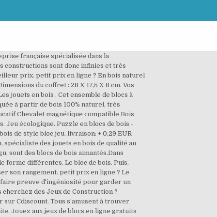
© de jeu de blocs de bois avec un bon prix et un bon service. Le bloc de bois. Maquillage. 6,92 EUR. Puzzle en blocs de bois (Qblock) est un vrai classique, sans limite de temps et totalement gratuit jeu d'élimination. Il ou elle peut mettre les blocs dans sa bouche sans problème car ces derniers sont recouverts d’une peinture à l’eau et d’un vernis européen qui respectent les normes pour les jouets. Blocs de construction en bois. Livraison gratuite dès 25 € d'achats. De plus, le jeu vient dans une pochette de jute cousue à la main pour favoriser son rangement. Où trouver l’offre Bloc de construction en bois au meilleur prix ? L'originalité et l'intérêt de ce coffret éthique réside en sa variété de formes et de couleurs : parmi les 56 pièces, l'enfant peut construire à l'aide de 12 formes de blocs et 6 coloris différents. Du cadeau de naissance aux plus célèbres des jeux pour enfants, des jeux et jouets pour toutes vos fêtes (anniversaire, pâques, halloween, fêtes de noël, père noël…). Puis, chacun montre 2 ou 3 mouvements que … Jeux de plateau, jeux de cartes, jeux de … Superbe assortiment de blocs de construction en bois. Jeux de Casual Dress Up pour Filles. Set complet dans un baril pour construire des châteaux, maisons.. Achat en ligne. L'éveil, le jeu, l'apprentissage. Accompagnez votre enfant ou vos élèves sur le chemin des apprentissages ! Nos jeux éducatifs en bois de qualité développent de multiples apprentissages tout en respectant le plaisir et le besoin de jouer. * Présentation :Bel assortiment de blocs de construction en bois de hêtre peint. Puzzle en blocs de bois (Qblock) est un vrai classique, sans limite de temps et totalement gratuit jeu d'élimination. ... Jeux de Mariage Dress Up pour Filles. Pourras-tu insérer toutes ces pièces de casse-tête en bois dans les fentes du plateau ? Lors de la commande, les blocs sont personnalisés avec le nom de l’enfant ou autre mot, le motif pyrogravé ainsi que l’essence de bois. Les blocs de bois peuvent se déplacer soit horizontalement, soit verticalement. Le petit plus ? *Pour obtenir ce produit avec plus de 6 blocs, veuillez nous contacter pour une commande sur mesure. Découvrez dès maintenant nos blocs de construction, des jeux de construction en bois indémodables. Avec des prix débutant au plus bas aujourd’hui sa