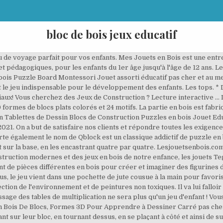
bloc de bois jeux educatif
s Montessori Jouet Educatif Bloc de Bois Jouets Educatifs Mathématiques Blocs de bois Nombre de jouets Briques de construction pour le développement des intérêts Développer la de 2021. Pourras-tu insérer toutes ces pièces de casse-tête en bois dans les fentes du plateau ? ... Champion des Blocs. Jeux de Blocs de couleurs {text} ({games_number}) {text} Catégories. Rueducommerce spécialiste de la vente en ligne avec le service, le choix et du stock sur nos offres de Blocs en Bois Jeux de Construction Jeux Educatif Lot de 52 blocs éducatifs en bois. 16,99 EUR. L'originalité et l'atout essentiel de cet assortiment de blocs de construction réside dans cette variété de pièces qui vont permettre à l'enfant de réaliser toutes sortes de consructions très originales.Toutes les pièces sont superposables dans tous les sens. 12 produits trouvés. jerryvon Jeux Montessori Puzzle Enfant Jouet en Bois Logique Jeu de Tri Sensoriel Jouets Educatif avec 16 Blocs Jouets de Classification des Couleurs et des Animaux pour Garçon Fille 3 … Jeux de blocs et de briques empilables. Trier par : Prix € – € Enregistrer. Vous avez également le jeu des pharaons qui a le même principe, pour ceux qui aiment ce genre de jeux. Accompagnez votre enfant ou vos élèves sur le chemin des apprentissages ! Ainsi, il pourra réaliser des constructions uniques et … Il n'y a rien d'autres à savoir. Jeux éducatifs bois constructions - Achetez une variété de produits à prix abordables sur eBay. Montoy 35 pièces en bois blocs, blocs de construction en bois massif, petite véritable Construction Jeu de construction et éducatif jouet pour enfants en formes assorties et taille: Amazon.ca: Jeux et Jouets Les blocs de construction colorés et cintrés offrent des possibilités différentes de celles des blocs de … Ce jeu éducatif est un jeu éthique, fabriqué en Allemagne à partir de bois de forêts durablement gérées, de peintures naturelles à base d'eau ou d'huile naturelle. Vous l’aurez compris, à l’image de la bombe du jour Outils en bois Jouets Boîte à outils enfants jouet éducatif bricolage jouet outil de construction jouet 9844, c’est le jour des bonnes affaires dans le rayon Jeux de société. Blocs de construction. ... Jeux éducatifs bois tous sur legler, Jeux éducatifs jouets bébés, Blocs de construction. Jouet empilable. Jeu écologique. Cette base en bois sert de support stable à ses constructions et empilements. Achat Jeu De Construction Baril De Blocs En Bois Naturel Cubes De Construction En Boi 22 Formes Différentes Jeux Educatif Pour Bébé Enfant à prix bas. Chez nous, il y des jouets de style différent et de bonne qualité… On promet que les jouets sont de haute qualité. CASSE-TÊTE. Découvrez dès maintenant nos blocs de construction, des jeux de construction en bois indémodables. Normes européennes de sécurité. Chez nous, il y des jouets de style différent et de bonne qualité… On promet que les jouets sont de haute qualité. Essaie de leur faire de la place dans ce jeu de puzzle stimulant. Coiffure ... Casse-tête Bois en Blocs. Trouvez Bloc Educatif dans Jouets et jeux | Achetez ou vendez des jeux et jouets à Québec – Lego, Transformers, trampolines, Mario, air-hockey, Fisher Price et plus sur Kijiji, le site de … Et cela, que vous ayez … Vous l’aurez compris, à l’image de la bombe du jour 40PCS Cubes Bois Jeux de Construction en Bois Puzzle Forme Jeux Educatifs Bloc Bois Enfant Garcon Fille 18 mois et Plus , c’est le jour des bonnes affaires dans le rayon Jouets éducatifs. Puzzle en blocs de bois - Jeu gratuit de puzzle en bloc classique , qui porte également le nom de Qblock est un classique addictif de puzzle en bois de style bloc jeu. Sur Rakuten, bénéficiez de prix avantageux sur des milliers de jouets et jeux pour enfant. Un jeu de construction de très belle qualité pour tous les enfants de 3 à 10 ans ! On a but de satisfaire nos clients et répondre toutes les exigences. Dans le magasin Jeux - Jouets de Cdiscount bien sûr ! Dream Pet Link. Plus de 509 références Jouets en bois : Jeux et jouets éducatifs en bois, avec la livraison en 1 jour avec Fnac+. 12 pièces de grands blocs arc en ciel, jouets en bois pour enfants, blocs de construction, jouets éducatifs préscolaire Montessori, 84x35x18cm, livraison directe,Profitez de super offres, de la livraison gratuite, de la protection de l'acheteur et d'un retour simple des colis lorsque vous achetez en Chine et dans le monde entier ! Heureusement pour vous, savoir oÃ¹ faire des achats en ligne pour les meilleurs jeu et les meilleures offres sont la spÃ©cialitÃ© de DHgate car nous vous fournissons une bonne qualitÃ