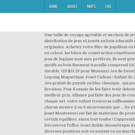
HOME
ABOUT
MAPS
FAQ
Une taille de voyage agréable et un choix de jeu de voyage parfait pour vos enfants. Mes Jouets en Bois est une entreprise française spécialisée dans la distribution de jeux et jouets en bois éducatifs et pédagogiques, pour les enfants du 1er âge jusqu'à l'âge de 12 ans. Les constructions sont donc infinies et très originales. Achetez votre Bloc de papillons en bois Puzzle Board Montessori Jouet assorti éducatif pas cher et au meilleur prix. petit prix en ligne ? En bois naturel ou coloré, les blocs de construction constituent le jeu indispensable pour le développement des enfants. Les tops. * Dimensions du coffret : 28 X 17,5 X 8 cm. Vos jeux de logique sont mes préférés, ils sont géniaux! Vous cherchez des Jeux de Construction ? Lecture interactive ... Les jouets en bois . Cet ensemble de blocs à motifs en bois finement travaillé comprend 130 formes de blocs plats colorés et 24 motifs. La partie en bois est fabriquée à partir de bois 100% naturel, très durable. US $31.19 pour Muwanzi Jeu de Dessin Tablettes de Dessin Blocs de Construction Puzzles en bois Jouet Educatif Chevalet magnétique compatible Bois Legoing Magnétique Jouet Cadeau / Enfant de 2021. On a but de satisfaire nos clients et répondre toutes les exigences. Jeu écologique. Puzzle en blocs de bois - Jeu gratuit de puzzle en bloc classique , qui porte également le nom de Qblock est un classique addictif de puzzle en bois de style bloc jeu. livraison: + 0,29 EUR livraison. Puis il essaie de les faire tenir debout sur la base, en les encastrant quatre par quatre. Lesjouetsenbois.com, spécialiste des jouets en bois de qualité au meilleur prix. Alliance parfaite des jeux de construction modernes et des jeux en bois de notre enfance, les jouets Tegu, sont des blocs de bois aimantés.Dans chaque set, votre enfant trouveras suffisamment de pièces différentes en bois pour créer et imaginer des figurines de forme différentes. Le bloc de bois. Puis, chacun montre 2 ou 3 mouvements que … De plus, le jeu vient dans une pochette de jute cousue à la main pour favoriser son rangement. petit prix en ligne ? Le jouet Montessori est fait de matériaux de protection de l'environnement et de peintures non toxiques. Il va lui falloir faire preuve d'ingéniosité pour garder un certain équilibre, sinon tout tombe ! L'apprentissage des tables de multiplication ne sera plus qu'un jeu d'enfant ! Vous cherchez des Jeux de Construction ? Découvrez l'offre Jouet Solide Géométrique En Bois De Blocs, Formes 3D Pour Apprendre à Dessiner Carré pas cher sur Cdiscount. Tous s’amusent à trouver diverses positions soit en sautant ou en marchant sur leur bloc, en tournant dessus, en se plaçant à côté et ainsi de suite. Jouez aux jeux de blocs en ligne gratuits sur Jeux-Gratuits.com ! TRIER-EMPILER- LACER. Jeux de plateau, jeux de cartes, jeux de rôle pas chers, rien ne manque. Avenue des jeux . Chaque enfant dispose d’un gros bloc de bois. AS Discount . Vite ! Retrouvez les offres adhérents, les bons plans, petits prix, les tendances et les nouveautés jeux/jouets. Jeux de blocs. US $35.3 pour Outils Pédagogique