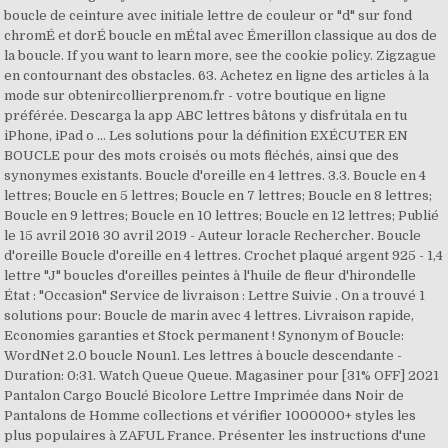
boucle de ceinture avec initiale lettre de couleur or "d" sur fond
chromÉ et dorÉ boucle en mÉtal avec Émerillon classique au dos de
la boucle. If you want to learn more, see the cookie policy. Zigzague
en contournant des obstacles. 63. Achetez en ligne des articles à la
mode sur obtenircollierprenom.fr - votre boutique en ligne
préférée. Descarga la app ABC lettres bâtons y disfrútala en tu
iPhone, iPad o … Les solutions pour la définition EXÉCUTER EN
BOUCLE pour des mots croisés ou mots fléchés, ainsi que des
synonymes existants. Boucle d'oreille en 4 lettres. 3.3. Boucle en 4
lettres; Boucle en 5 lettres; Boucle en 7 lettres; Boucle en 8 lettres;
Boucle en 9 lettres; Boucle en 10 lettres; Boucle en 12 lettres; Publié
le 15 avril 2016 30 avril 2019 - Auteur loracle Rechercher. Boucle
d'oreille Boucle d'oreille en 4 lettres. Crochet plaqué argent 925 - 1,4
lettre "J" boucles d'oreilles peintes à l'huile de fleur d'hirondelle
État : "Occasion" Service de livraison : Lettre Suivie . On a trouvé 1
solutions pour: Boucle de marin avec 4 lettres. Livraison rapide,
Economies garanties et Stock permanent ! Synonym of Boucle:
WordNet 2.0 boucle Noun1. Les lettres à boucle descendante -
Duration: 0:31. Watch Queue Queue. Magasiner pour [31% OFF] 2021
Pantalon Cargo Bouclé Bicolore Lettre Imprimée dans Noir de
Pantalons de Homme collections et vérifier 1000000+ styles les
plus populaires à ZAFUL France. Présenter les instructions d'une