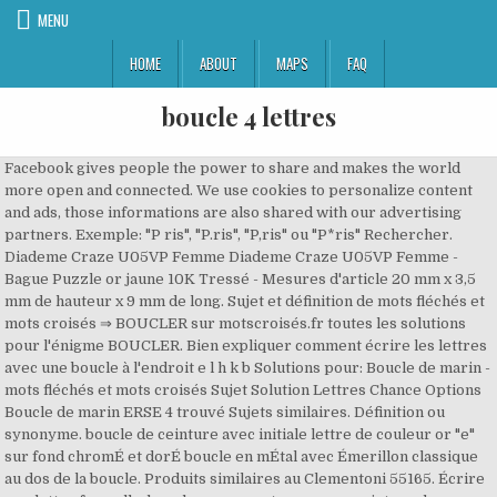
MENU
HOME
ABOUT
MAPS
FAQ
boucle 4 lettres
Facebook gives people the power to share and makes the world
more open and connected. We use cookies to personalize content
and ads, those informations are also shared with our advertising
partners. Exemple: "P ris", "P.ris", "P,ris" ou "P*ris" Rechercher.
Diademe Craze U05VP Femme Diademe Craze U05VP Femme -
Bague Puzzle or jaune 10K Tressé - Mesures d'article 20 mm x 3,5
mm de hauteur x 9 mm de long. Sujet et définition de mots fléchés et
mots croisés ⇒ BOUCLER sur motscroisés.fr toutes les solutions
pour l'énigme BOUCLER. Bien expliquer comment écrire les lettres
avec une boucle à l'endroit e l h k b Solutions pour: Boucle de marin -
mots fléchés et mots croisés Sujet Solution Lettres Chance Options
Boucle de marin ERSE 4 trouvé Sujets similaires. Définition ou
synonyme. boucle de ceinture avec initiale lettre de couleur or "e"
sur fond chromÉ et dorÉ boucle en mÉtal avec Émerillon classique
au dos de la boucle. Produits similaires au Clementoni 55165. Écrire