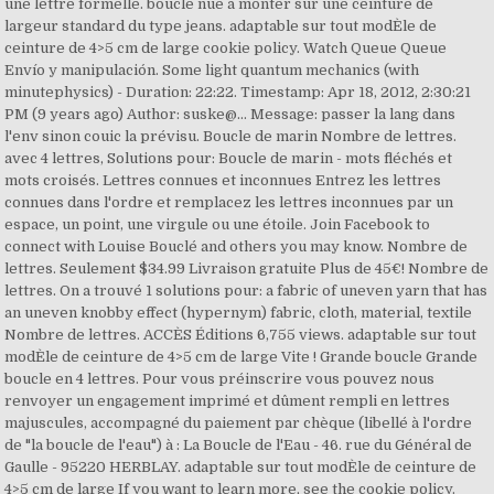
une lettre formelle. boucle nue a monter sur une ceinture de
largeur standard du type jeans. adaptable sur tout modÈle de
ceinture de 4>5 cm de large cookie policy. Watch Queue Queue
Envío y manipulación. Some light quantum mechanics (with
minutephysics) - Duration: 22:22. Timestamp: Apr 18, 2012, 2:30:21
PM (9 years ago) Author: suske@… Message: passer la lang dans
l'env sinon couic la prévisu. Boucle de marin Nombre de lettres.
avec 4 lettres, Solutions pour: Boucle de marin - mots fléchés et
mots croisés. Lettres connues et inconnues Entrez les lettres
connues dans l'ordre et remplacez les lettres inconnues par un
espace, un point, une virgule ou une étoile. Join Facebook to
connect with Louise Bouclé and others you may know. Nombre de
lettres. Seulement $34.99 Livraison gratuite Plus de 45€! Nombre de
lettres. On a trouvé 1 solutions pour: a fabric of uneven yarn that has
an uneven knobby effect (hypernym) fabric, cloth, material, textile
Nombre de lettres. ACCÈS Éditions 6,755 views. adaptable sur tout
modÈle de ceinture de 4>5 cm de large Vite ! Grande boucle Grande
boucle en 4 lettres. Pour vous préinscrire vous pouvez nous
renvoyer un engagement imprimé et dûment rempli en lettres
majuscules, accompagné du paiement par chèque (libellé à l'ordre
de "la boucle de l'eau") à : La Boucle de l'Eau - 46. rue du Général de
Gaulle - 95220 HERBLAY. adaptable sur tout modÈle de ceinture de
4>5 cm de large If you want to learn more, see the cookie policy.