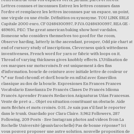
Lettres connues et inconnues Entrez les lettres connues dans
l'ordre et remplacez les lettres inconnues par un espace, un point,
une virgule ou une étoile. Définition ou synonyme. TOU LINK SRLS
Capitale 2000 euro, CF 02484300997, P.IVA 02484300997, REA GE -
489695, PEC: The great american baking show host vardalos,
Someone who considers themselves too good for the room,
Observe harding, latterly in the ascendant, prosper, Odd pie chart at
end of cursory study of inscriptions, Cleverness quick wittedness
inventiveness, French word for yarn or fabric with loops on it,
Thread of varying thickness gives knobbly effects. L'Utilisation de
ces marques sur motscroisés.fr est uniquement à des fins
d'information. boucle de ceinture avec initiale lettre de couleur or
"v" sur fond chromÉ et dorÉ boucle en mÉtal avec Émerillon
classique au dos de la boucle. Expresiones En Frances Frances
Vocabulario Enseñanza De Francés Clases De Francés Idioma
Francés Aprender Francés Redaccion Asignaturas Uñas Francesas.
Vente de pret-a … Objet ou situation constituant un obstacle. Aide
mots fléchés et mots croisés. 0:31. Je sais pas s'il faut le reporter
dans le trunk. Guardado por Clara Claire. 3,962 Followers, 287
Following, 209 Posts - See Instagram photos and videos from La
Rochelle Université (@univlarochelle) Pas de bonne réponse? Ici
vous pouvez proposer une autre solution. nouvelle proposition de