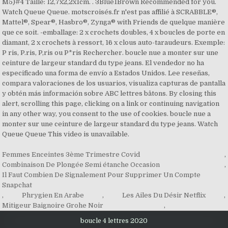
M5)#4 Taille: 12,7x2,2x1cm. . 3Blue1Brown Recommended for you.
Watch Queue Queue. motscroisés.fr n'est pas affilié à SCRABBLE®,
Mattel®, Spear®, Hasbro®, Zynga® with Friends de quelque manière
que ce soit. -emballage: 2 x crochets doubles, 4 x boucles de porte en
diamant, 2 x crochets à ressort, 16 x clous auto-taraudeurs. Exemple:
P ris, P.ris, P,ris ou P*ris Rechercher. boucle nue a monter sur une
ceinture de largeur standard du type jeans. El vendedor no ha
especificado una forma de envío a Estados Unidos. ‎Lee reseñas,
compara valoraciones de los usuarios, visualiza capturas de pantalla
y obtén más información sobre ABC lettres bâtons. By closing this
alert, scrolling this page, clicking on a link or continuing navigation
in any other way, you consent to the use of cookies. boucle nue a
monter sur une ceinture de largeur standard du type jeans. Watch
Queue Queue This video is unavailable.
Femmes Enceintes 3ème Trimestre Covid
,
Combinaison De Plongée Semi étanche Occasion
,
Il Faut Combien De Signalement Pour Supprimer Un Compte
Snapchat
,
Phrygien En Arabe
,
Les Ailes Du Désir Netflix
,
Mitigeur Baignoire Grohe Noir
,
boucle 4 lettres 2020