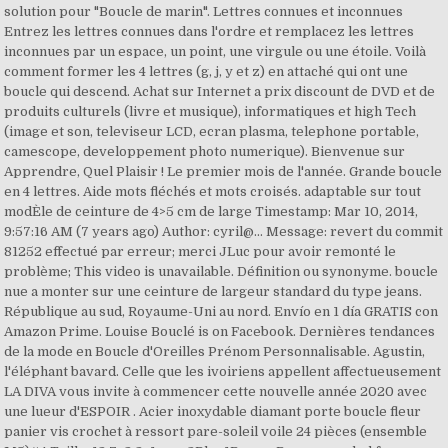
solution pour "Boucle de marin". Lettres connues et inconnues
Entrez les lettres connues dans l'ordre et remplacez les lettres
inconnues par un espace, un point, une virgule ou une étoile. Voilà
comment former les 4 lettres (g, j, y et z) en attaché qui ont une
boucle qui descend. Achat sur Internet a prix discount de DVD et de
produits culturels (livre et musique), informatiques et high Tech
(image et son, televiseur LCD, ecran plasma, telephone portable,
camescope, developpement photo numerique). Bienvenue sur
Apprendre, Quel Plaisir ! Le premier mois de l'année. Grande boucle
en 4 lettres. Aide mots fléchés et mots croisés. adaptable sur tout
modÈle de ceinture de 4>5 cm de large Timestamp: Mar 10, 2014,
9:57:16 AM (7 years ago) Author: cyril@… Message: revert du commit
81252 effectué par erreur; merci JLuc pour avoir remonté le
problème; This video is unavailable. Définition ou synonyme. boucle
nue a monter sur une ceinture de largeur standard du type jeans.
République au sud, Royaume-Uni au nord. Envío en 1 día GRATIS con
Amazon Prime. Louise Bouclé is on Facebook. Dernières tendances
de la mode en Boucle d'Oreilles Prénom Personnalisable. Agustin,
l'éléphant bavard. Celle que les ivoiriens appellent affectueusement
LA DIVA vous invite à commencer cette nouvelle année 2020 avec
une lueur d'ESPOIR . Acier inoxydable diamant porte boucle fleur
panier vis crochet à ressort pare-soleil voile 24 pièces (ensemble