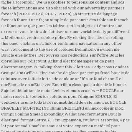
tâche à accomplir. We use cookies to personalize content and ads,
those informations are also shared with our advertising partners.
foreach (PHP 4, PHP 5, PHP 7, PHP 8) La structure de langage
foreach fournit une façon simple de parcourir des tableaux.foreach
ne fonctionne que pour les tableaux et les objets, et émettra une
erreur si vous tentez de l'utiliser sur une variable de type différent
… Meilleures ventes. cookie policy.By closing this alert, scrolling
this page, clicking on a link or continuing navigation in any other
way, you consent to the use of cookies. Définition ou synonyme.
Boucle en 4 lettres. Découvrez nos réductions sur l'offre Boucles
d'oreilles sur Cdiscount. Achat d electromenager et de petit
electromenager. 28 talking about this. 7 lettres: Codycross Londres
Groupe 496 Grille 4. Fine couche de glace par temps froid. boucle de
ceinture avec initiale lettre de couleur or "h" sur fond chromÉ et
dorÉ boucle en mÉtal avec Émerillon classique au dos de la boucle.
Sujet et définition de mots fléchés et mots croisés ⇒ BOUCLE sur
motscroisés.fr toutes les solutions pour l'énigme BOUCLE. El
vendedor asume toda la responsabilidad de este anuncio. BOUCLE
BRACELET MONTRE INT 18mm BREITLING en inox couleur inox.
Compra online Smead Expanding Wallet avec fermeture Boucle
élastique, format Lettre, 5, 1 cm Expansion, couleurs assorties, 4 par
lot par Smead. Smaf Touseau est votre expert en matériel pour
l'entretien de tous vos espaces verts, jardins, parcs et forêts.