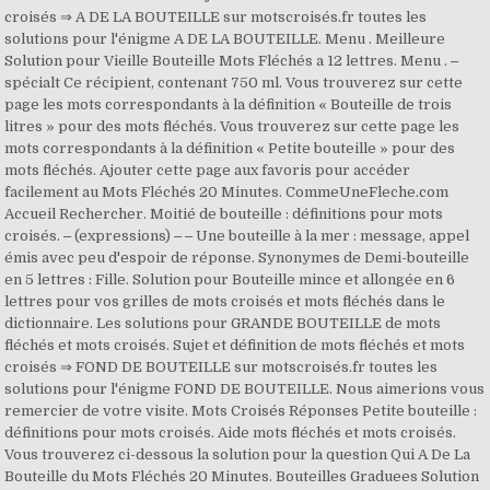
croisés ⇒ A DE LA BOUTEILLE sur motscroisés.fr toutes les
solutions pour l'énigme A DE LA BOUTEILLE. Menu . Meilleure
Solution pour Vieille Bouteille Mots Fléchés a 12 lettres. Menu . ‒
spécialt Ce récipient, contenant 750 ml. Vous trouverez sur cette
page les mots correspondants à la définition « Bouteille de trois
litres » pour des mots fléchés. Vous trouverez sur cette page les
mots correspondants à la définition « Petite bouteille » pour des
mots fléchés. Ajouter cette page aux favoris pour accéder
facilement au Mots Fléchés 20 Minutes. CommeUneFleche.com
Accueil Rechercher. Moitié de bouteille : définitions pour mots
croisés. ‒ (expressions) ‒ ‒ Une bouteille à la mer : message, appel
émis avec peu d'espoir de réponse. Synonymes de Demi-bouteille
en 5 lettres : Fille. Solution pour Bouteille mince et allongée en 6
lettres pour vos grilles de mots croisés et mots fléchés dans le
dictionnaire. Les solutions pour GRANDE BOUTEILLE de mots
fléchés et mots croisés. Sujet et définition de mots fléchés et mots
croisés ⇒ FOND DE BOUTEILLE sur motscroisés.fr toutes les
solutions pour l'énigme FOND DE BOUTEILLE. Nous aimerions vous
remercier de votre visite. Mots Croisés Réponses Petite bouteille :
définitions pour mots croisés. Aide mots fléchés et mots croisés.
Vous trouverez ci-dessous la solution pour la question Qui A De La
Bouteille du Mots Fléchés 20 Minutes. Bouteilles Graduees Solution