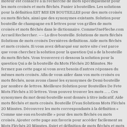
moteur est consacré à la recherche de mots spécifiquement pour
les mots croisés et mots fléchés. Panier à bouteilles. Les solutions
pour la définition EST MIS EN BOUTEILLES pour des mots croisés
ou mots fléchés, ainsi que des synonymes existants. Solution pour
bouteille de champagne en 8 lettres pour vos grilles de mots
croisés et mots fléchés dans le dictionnaire. CommeUneFleche.com
Accueil Rechercher. ‒ ‒ La dive bouteille. Solutions de mots fléchés
Solutions de mots croisés Dernières definitions. Aide mots fléchés
et mots croisés. Si vous avez débarqué sur notre site c’est parce
que vous cherchez la solution pour la question Qui a de la bouteille
du mots fléchés. Vous trouverez ci-dessous la solution pour la
question Qui a de la bouteille du Mots Fléchés 20 Minutes. Ne
fermez pas cette page si vous avez besoin d’autres réponses du
mêmes mots croisés. Afin de vous aider dans vos mots croisés ou
mots fléchés, nous avons classé les synonymes de Demi-bouteille
par nombre de lettres. Meilleure Solution pour Bouteilles De Fete
Mots Fléchés a 10 lettres. Vous pouvez trouver les mots … ... Ces
synonymes du mot demi-bouteille sont donnés à titre indicatif. Aide
mots fléchés et mots croisés. Bouteille D'eau Solutions Mots Fléchés
20 Minutes. Découvrez les mots correspondants à la définition «
Comme une eau en bouteille » pour des mots fléchés ou mots
croisés. Ajouter cette page aux favoris pour accéder facilement au
Mots Fléchés 20 Minutes. Sujet et définition de mots fléchés et mots