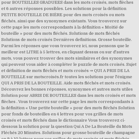
pour BOUTEILLES GRADUEES dans les mots croisés, mots flèches
et 6 autres réponses possibles. Les solutions pour la définition
PETITE BOUTEILLE DE BIÈRE pour des mots croisés ou mots
fléchés, ainsi que des synonymes existants. Vous trouverez sur
cette page les mots correspondants à la définition « Moitié de
bouteille » pour des mots fléchés. Solutions de mots fléchés
Solutions de mots croisés Dernières definitions. Grosse bouteille.
Parmi les réponses que vous trouverez ici, nous pensons que le
meilleur est LITRE à 5 lettres, en cliquant dessus ou sur d'autres
mots, vous pouvez trouver des mots similaires et des synonymes
qui peuvent vous aider à compléter le puzzle de mots croisés. Sujet
et définition de mots fléchés et mots croisés ⇒ QUI A PRIS DE LA
BOUTEILLE sur motscroisés.fr toutes les solutions pour l'énigme
QUI A PRIS DE LA BOUTEILLE. Aide mots fléchés et mots croisés.
Découvrez les bonnes réponses, synonymes et autres mots utiles
Solution pour ABRIS DE BOUTEILLES dans les mots croisés et mots
flèches . Vous trouverez sur cette page les mots correspondants à
la définition « Une petite bouteille » pour des mots fléchés Solution
pour fonds de bouteilles en 4 lettres pour vos grilles de mots
croisés et mots fléchés dans le dictionnaire Vous trouverez ci-
dessous la solution pour la question Qui A De La Bouteille du Mots
Fléchés 20 Minutes. Solutions pour grosse bouteille de champagne
en 9 à 10 lettres pour vos grilles de mots croisés et mots fléchés