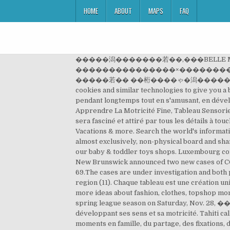
HOME
ABOUT
MAPS
FAQ
�����潟�������若��,���BELLE
���������������×���������
�����若�� ��桁����ゃ�潟�������� - ORTHOS
cookies and similar technologies to give you a 
pendant longtemps tout en s'amusant, en dével
Apprendre La Motricité Fine, Tableau Sensoriel
sera fasciné et attiré par tous les détails à 
Vacations & more. Search the world's informat
almost exclusively, non-physical board and sh
our baby & toddler toys shops. Luxembourg co
New Brunswick announced two new cases of COV
69.The cases are under investigation and both 
region (11). Chaque tableau est une création uni
more ideas about fashion, clothes, topshop mom 
spring league season on Saturday, Nov. 28, ��
développant ses sens et sa motricité. Tahiti c
moments en famille, du partage, des fixations,