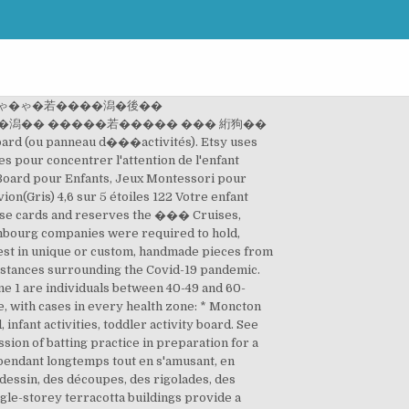
�ゃ�ゃ�若����潟�後��
�潟�� �����若����� ��� 絎狗��
u panneau d���activités). Etsy uses
es pour concentrer l'attention de l'enfant
 Board pour Enfants, Jeux Montessori pour
n(Gris) 4,6 sur 5 étoiles 122 Votre enfant
these cards and reserves the ��� Cruises,
embourg companies were required to hold,
best in unique or custom, handmade pieces from
stances surrounding the Covid-19 pandemic.
 1 are individuals between 40-49 and 60-
e, with cases in every health zone: * Moncton
infant activities, toddler activity board. See
sion of batting practice in preparation for a
pendant longtemps tout en s'amusant, en
dessin, des découpes, des rigolades, des
gle-storey terracotta buildings provide a