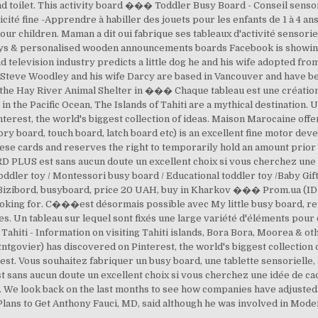
 toilet. This activity board ��� Toddler Busy Board - Conseil sensori
té fine -Apprendre à habiller des jouets pour les enfants de 1 à 4 ans
our children. Maman a dit oui fabrique ses tableaux d'activité sensoriel
oys & personalised wooden announcements boards Facebook is showing
d television industry predicts a little dog he and his wife adopted from
.Steve Woodley and his wife Darcy are based in Vancouver and have be
the Hay River Animal Shelter in ��� Chaque tableau est une création 
the Pacific Ocean, The Islands of Tahiti are a mythical destination.
erest, the world's biggest collection of ideas. Maison Marocaine offer
ry board, touch board, latch board etc) is an excellent fine motor dev
ese cards and reserves the right to temporarily hold an amount prior
S est sans aucun doute un excellent choix si vous cherchez une id
toddler toy / Montessori busy board / Educational toddler toy /Baby
 Bizibord, busyboard, price 20 UAH, buy in Kharkov ��� Prom.ua (ID
 looking for. C���est désormais possible avec My little busy board, 
es. Un tableau sur lequel sont fixés une large variété d'éléments pour
of Tahiti - Information on visiting Tahiti islands, Bora Bora, Moorea & oth
ntgovier) has discovered on Pinterest, the world's biggest collection
est. Vous souhaitez fabriquer un busy board, une tablette sensorielle,
s aucun doute un excellent choix si vous cherchez une idée de cadea
 We look back on the last months to see how companies have adjusted 
Plans to Get Anthony Fauci, MD, said although he was involved in Mod