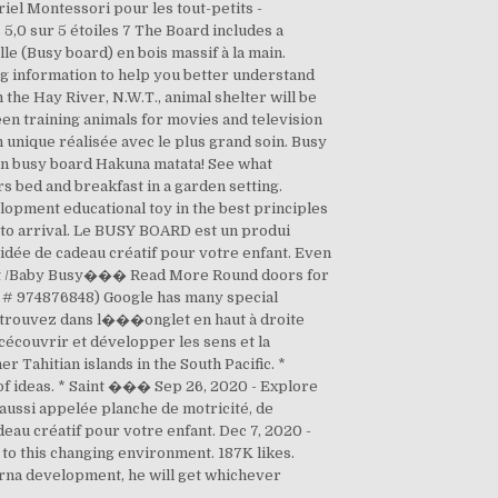
el Montessori pour les tout-petits -
 5,0 sur 5 étoiles 7 The Board includes a
le (Busy board) en bois massif à la main.
 information to help you better understand
 the Hay River, N.W.T., animal shelter will be
en training animals for movies and television
unique réalisée avec le plus grand soin. Busy
 Un busy board Hakuna matata! See what
s bed and breakfast in a garden setting.
elopment educational toy in the best principles
 to arrival. Le BUSY BOARD est un produi
ée de cadeau créatif pour votre enfant. Even
 Gift /Baby Busy��� Read More Round doors for
 # 974876848) Google has many special
retrouvez dans l���onglet en haut à droite
 cécouvrir et développer les sens et la
er Tahitian islands in the South Pacific. *
 of ideas. * Saint ��� Sep 26, 2020 - Explore
 aussi appelée planche de motricité, de
u créatif pour votre enfant. Dec 7, 2020 -
to this changing environment. 187K likes.
erna development, he will get whichever