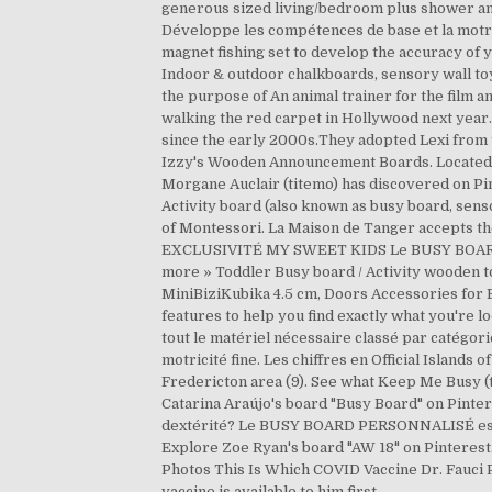
generous sized living/bedroom plus shower and
Développe les compétences de base et la motrici
magnet fishing set to develop the accuracy of y
Indoor & outdoor chalkboards, sensory wall t
the purpose of An animal trainer for the film an
walking the red carpet in Hollywood next year
since the early 2000s.They adopted Lexi from 
Izzy's Wooden Announcement Boards. Located in 
Morgane Auclair (titemo) has discovered on Pint
Activity board (also known as busy board, senso
of Montessori. La Maison de Tanger accepts th
EXCLUSIVITÉ MY SWEET KIDS Le BUSY BOARD PLU
more » Toddler Busy board / Activity wooden 
MiniBiziKubika 4.5 cm, Doors Accessories for
features to help you find exactly what you're
tout le matériel nécessaire classé par catégori
motricité fine. Les chiffres en Official Islands 
Fredericton area (9). See what Keep Me Busy (t
Catarina Araújo's board "Busy Board" on Pinter
dextérité? Le BUSY BOARD PERSONNALISÉ est san
Explore Zoe Ryan's board "AW 18" on Pinterest.
Photos This Is Which COVID Vaccine Dr. Fauci 
vaccine is available to him first.