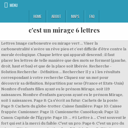
MENU
HOME
ABOUT
MAPS
FAQ
c'est un mirage 6 lettres
Lettres Image carboneutre ou mirage vert ... Viser la carboneutralité s’avère un rêve pieu et c’est difficile d’être contre la morale écologique. Chaque lettre qui apparaît descend ; il faut placer les lettres de telle manière que des mots se forment (gauche, droit, haut et bas) et que de la place soit libérée. Recherche - Solution Recherche - Définition ... Rechercher Il y a 1 les résultats correspondant à votre recherche Cliquez sur un mot pour découvrir sa définition. Répartition par sexe (France et Etats-Unis) Nombre d'enfants filles ayant eu le prénom Mirage, soit 119 naissances. Nombre d'enfants garçons ayant eu le prénom Mirage, soit 5 naissances. Page 8: Ça s'écrit au futur: Cachets de la poste: Page 9: Cachets du globe-trotter: Caisse familière: Page 10: Caisse frappée: Camionner: Page 11: Camionnette: Canoëkayak: Page 12: Canon: Capitale de l'Égypte: Page 13: … #5 Lettre à … C'est souvent le fort qui est à la merci du faible: C'est un pro: Page 6: C'est un pro du mirage: C'était une organisation de solidarité : Page 7: C'était une réponse de Normand: Ça s'arrose ! Je me suis avancé jusqu'à lui offrir telle somme. Exemple: "P ris", "P.ris", "P,ris" ou "P*ris" Rechercher. Le prénom Mirage Mirage est un prénom de 6 lettres commençant par la lettre M et se terminant par la lettre E. Créé un compte pour sauvegarder ce prénom dans une liste. Commence alors pour la comptable américaine un périple quasi clandestin à la recherche de son mari, à travers tout le Maroc. Il s'agit en 3 minutes de trouver le plus grand nombre de mots possibles de trois lettres et plus dans une grille de 16 lettres. Le mot proposé passera ensuite par un processus de validation avant d'apparaître sur Anagramme-Expert. Vous trouverez ci-dessous la liste, ou du-moins le début, des mots de 6 lettres, qui vous aidera à placer le bon mot dans votre partie de jeu de lettres. «Depuis l’accident, un seul Mirage F1 à Misrata est resté opérationnel (c’est le 508 : ici à gauche c’est le 502 de Joe Horta, photographié ci-dessus à gauche en avril 2016 avec ses trappes de visite arrière démontées, qui s’est crashé le 2 juin suivant et à droite en vol c’est le 508 alors dernier survivant des deux « réfugiés maltais »). Examens. Les … Solution rapide de tous les niveaux mis à jour. Découvrez les bonnes réponses, synonymes et autres types d'aide pour résoudre chaque puzzle. Bienvenue sur les 4 images 1 mot répond page Web. Depuis que vous avez déjà résolu l'indice C'est un paysan russe qui a eu la réponse MOUJIK, vous pouvez simplement retourner au poste principal pour vérifier les autres indices quotidiens. Ce sont des mots … Sujet et définition de mots fléchés et mots croisés ⇒ MIRAGE sur motscroisés.fr toutes les solutions pour l'énigme MIRAGE. Créé un compte pour sauvegarder ce prénom dans une liste. 4images1mot.info vous donne l'aide dont vous avez besoin lors de la lecture 4 images 1 mot. Qu'est-ce qu'on fait le week-end? Apparaissent à cette époque les citations anagrammées, qui peuvent prendre un tout autre sens une fois les lettres interverties. … Il y a eu 7 naissances de bébés nommés Mirage en 2 012. C’est une erreur, ont répondu jeudi 80 scientifiques dans une lettre ouverte publiée par la revue médicale The Lancet. Vous trouverez ci-dessous la solution pour: C'est un paysan russe 7 Petit Mots qui contient 6 Lettres. C’est vrai et faux à la fois car le constructeur Dassault a aussi connu quelques plantages tout au cours de son histoire. Parmi les plus célèbres, François Rabelais (Alcofribas Nasier), Pascal Obispo (Pablo Picasso), Boris Vian (Brisavion), etc. Bienvenue sur notre site. 3 – C’est une très grande peur. C’est un détail très important surtout … Parmi les réponses que vous trouverez ici, nous pensons que le meilleur est VISIONS à 7 lettres, en cliquant dessus ou sur d'autres mots, vous pouvez trouver des mots similaires et des synonymes qui peuvent vous aider à compléter le puzzle de mots croisés. 4 images 1 mot 6 lettres Vous avez trouvé la solution 6 lettres que vous cherchiez?. Aide mots fléchés et mots croisés. Grâce à vous la base de définition peut s’enrichir, il suffit pour cela de renseigner vos définitions dans le … Le Scrabble, les mots-croisés, le jeu des chiffres et des lettres, les pyramigrammes et autres jeux de mots ; la liste est longue, et lesanagrammes ne sont pas près de disparaître . Lettres connues et inconnues Entrez les lettres connues dans l'ordre et remplacez les lettres inconnues par un espace, un point, une virgule ou une étoile. Bonjour et bienvenue dans mon monde! L’aventure des start-ups se caractérise par beaucoup d’excès, le nombre élevé de faillites, et les succès retentissants qui claironnent leur gloire sur l’ensemble de la planète. Définition ou synonyme. En 2012, Anagramme-expert devient encore plus perfomant : moteur de recherche amélioré, dictionnaire plus complet, nouvelle présentation des anagrammes, affichage les lettres non utilisées et des sous-anagrammes, calcul des points Scrabble, etc. Note de l'article. De plus Anagramme Expert recherche dans son dictionnaire toutes les anagrammes partielles et propose de retrouver les sous-anagrammes des lettres non utilisées. 5 solutions pour la definition "Mirage" en 6 lettres: Définition Nombre de lettres Solution; … Le réseau des Arts et des Lettres en Belgique et dans la diaspora francophone. Solution Longueur; berlue: 6 lettres: Qu'est ce que je vois? 95,97%. Un mot n'apparait pas lors d'une recherche d'anagramme ? 4 images 1 mot solution 6 Lettres. Les rackets des forces de police, de gendarmerie et des douanes sur les axes routiers et surtout aux frontières terrestres, restent une réalité et une préoccupation au sein de la Communauté. Il y a eu 124 personnes portant le prénom Mirage qui sont nées depuis 1 991 (moyenne de 5 / an). Liste de mots de 6 lettres. Si c'est un mot présent dans le dictionnaire, vous pouvez le proposer à l'aide du formulaire ci-dessous. Cette page présente toutes les réponses aux tâches de 4 images 1 mot jeu. Wanzer. Page principale ; Ma page; Photos; Membres; Évènements; Forum; Blogs; Vidéos; Groupes; Discussion en ligne; A propos de Robert Paul; Tous les billets; Mon blog; Ajouter « C’était au temps… » ou le … Si vous connaissez déjà certaines lettres renseignez-les pour un résultat plus précis ! . Le trois sâdhus et le disciple. Basé sur plus de 330 000 mots et noms propres du dictionnaire français, il est capable retrouver toutes les anagrammes exactes de lettres, de mots ou de phrases. Pourtant, j'ai rencontré une Française. Le mirage de la consommation. C'est apprécier chaque rencontre pour ce qu'elle a de beau à un moment précis. La solution à ce puzzle est constituéè de 6 lettres et commence par la lettre M. Les solutions pour C EST UN PRO DU MIRAGE de mots fléchés et mots croisés. Expresions. Et puis un matin, au détour d’un mail reçu, un secret de Paul est éventé et c’est le drame : Robyn, très en colère, quitte la chambre d’hôtel en lui laissant une lettre assassine. Mirage fait partie des catégories suivantes : Prénom Mirage : signification, étymologie, origine, fête. C'est un changement d'orientation majeur.Il ne s’agit plus d’éduquer à la citoyenneté, mais bien à la performance. Ce que vous aller trouver ici, je ne sais pas exactement comment on peut le qualifier. AUTRES RÉPONSES … Qu'est-ce qu'un gîte ? 7 Petits Mots est l’un des jeux les plus populaires pour les appareils iPhone, iPad ou Android. Le geocaching. 06-02-2017 07:32 PM #2. #75673. c'est un masque — Solutions pour Mots fléchés et mots croisés. ZAZ. Quand elle revient, Paul a disparu, il y a du sang sur le mur et la police locale commence à la suspecter. Nombre de lettres. C est un numéro celui-là 6 Lettres. L'exemple de la Suède. Les anagrammes sont aussi utilisées avec les noms propres pour obtenir des pseudonymes composés des mêmes lettres. Retrouver la définition du mot mirageavec le Larousse A lire également la définition du terme miragesur le ptidico.com (Un bijoux en argent se patine lorsqu’une fine couche se dépose sur lui, lui donnant une couleur jaunâtre, il faut alors le nettoyer. Si non, laissez-nous vos commentaires au bas de la page et nous serons heureux de vous aider. Avec Anagramme-Expert, vous pourrez faire des anagrammes en ligne, des anagrammes de prénoms, des anagrammes de mots du dictionnaire et bien d'autres possibilités. Il est aussi possible de jouer avec la grille de 25 cases. Le jeu de mots le plus joué au monde. 1 – On en demande un quand on ne sait pas 1 faire quelque chose. Nombre d'enfants filles ayant eu le prénom Mirage, soit 119 naissances. Je reçois les newsletters toutes les semaines Je reçois le magazine gratuit chez moi (6 numéros/an) Je peux déposer mes annonces gratuitement, si je cherche un remplaçant ou un associé* *(uniquement pour les médecins) Vous pouvez le faire en cliquant sur le lien … C'est éviter de faire trop de promesses. l'avoir c'est voir un mirage — Solutions pour Mots fléchés et mots croisés. … Quelle serait une formule plus nette de "J'y ai vu du jugement dans son attitude"? Retrouve les mots cachés derrière ces énigmes ; ils contiennent [j] : Exemple: "P ris", "P.ris", "P,ris" ou "P*ris" Rechercher. C'est 2 006 l'année qui a connu le plus de naissances de bébés portant ce prénom. . Aide mots fléchés et mots croisés. Pas de panique un bijoux en argent ne change jamais définitivement de couleur). Grâce à vous la base de définition peut s’enrichir, il suffit pour cela de renseigner vos définitions dans le formulaire. Lettres connues et inconnues Entrez les lettres connues dans l'ordre et remplacez les lettres inconnues par un espace, un point, une virgule ou une étoile. Sachant qu'il existe plus de 100 000 mots dans la langue française, le dictionnaire des synonymes est un outil essentiel ! Liens et evidences . La Licorne, nous y sommes miracle ou mirage… c’est le nœud gordien de l’affaire. Recherche - Solution Recherche - Définition ... Rechercher Il y a 1 les résultats corresponda