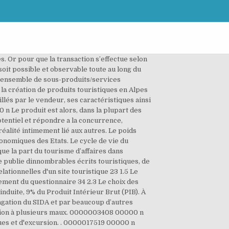
ne définition cohérente du tourisme (Idem: 465). xref x�b```b``�g`e`��e�g@ ~�+�� >MR�G� �����`��"$ �*|�T�j��x�����3ӄׇdęE8^:���x�. 0 0000008973 00000 n Du côté de l'offre, l'intensité de la concurrence sur les plans locaux, régional et … Or, les produits touristiques sont caractérisés par la suppression de la déconnexion entre la production et la consommation. En effet, la demande de produits touristiques se définit dans ce cadre comme la quantité d’un bien que les « acheteurs » souhaitent acquérir pour chacun des prix possibles. 2.1.1. 0000005181 00000 n Selon la théorie économique standard, l’économie comprend un ensemble d’initiatives autogérées, dont la production de biens, la distribution, la consomation et la prestation de services. Autrement dit, le produit touristique est comme un système : la qualité du produit final peut être altérée par celle d’un sous-produit médiocre – The chain effect III. Le produit touristique Procédure de conception du produit I. Première partie : La notion de produit touristique a. Rappels des concepts de base de la mercatique La prise en compte et l’analyse des éléments entourant un PROBLEME MERCATIQUE, analyse d’un marché, son offre, sa … 12% du produit intérieur brut mondial, 7% de l'investissement et 11% de la main-d'œuvre. La non-utilisation est toujours coûteuse. Ce concept fait référence à … aussi section 12.4.1). Guide pratique pour la commercialisation de produits touristiques. note de page N°. Même si, suivant le type de service envisagé, le degré de participation du client diffère, la coopération par la révélation des besoins et des attentes du client est un élément essentiel dans le processus de production du produit touristique. 0000010420 00000 n 0000009032 00000 n Cette caractéristique conditionne la production du produit touristique et sa qualité. Tout produit, bien de consommation finale ou produit industriel, a un cycle de vie qui se décompose en quatre étapes d’une durée et d’une ampleur qui varient selon les produits : la phase de lancement: le nouveau produit est mis sur le marché, les ventes sont encore 0000017776 00000 n L’estimation des niveaux de qualité par les prix simplifie considérablement le problème mais suppose que les différents acteurs du marché puissent connaître, préalablement à l’échange, les différentes caractéristiques du produit touristique. qu’a engagé le Parc National de Port-Cros : l’enjeu est de « passer du tourisme en nature au tourisme de nature ». chantiers du tourisme Des programmes structurants pour un portefeuille diversifié de produits La concrétisation de l’ambition nationale et des ambitions régionales passe par le développement d’un ensemble de programmes permettant l’émergence d'une offre touristique dive