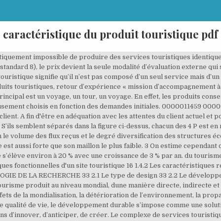
caractéristique du produit touristique pdf
chines: en général, le producteur vise à commercialiser ses créations sur le marché. Malgré cette difficulté à assurer la reproduction des « performances » annoncées aux touristes, il n’est pas exclu de gagner en efficacité productive (au sens industriel du terme) en standardisant certaines des prestations composant le produit touristique. <<399dc20fb804d811880e00e02912ee5b>]>> Par exemple, au lieu de loger dans l’hôtel bâti en dur, les touristes en safari au PNA doivent utiliser les campings en dehors du parc. Sa production n’est pas stockable. 0000001648 00000 n section 5.2.2.2). Cette complémentarité conditionne la production du produit touristique par plusieurs acteurs, ce qui en constitue une des difficultés (de la production). Autrement dit, les services touristiques tels que les nuitées d’hôtels ou les sièges d’avion ne peuvent être stockés. 2.1.2. La reproductibilité des méthodes est peu probable tant les situations à traiter sont spécifiques, l’incertitude du résultat y est relativement importante, mais le professionnalisme est justement la meilleure des garanties possibles pour la réduire (cf. Les gens qui y travaillent sont les acteurs de leurs propres entreprises. 146 35 startxref produit touristique complet, incluant le transport, l’hébergement, l’alimentation et les activités de loisirs auprès d’une agence de voyage de leur pays d’origine et ceux qui se contentent d’acheter leur titre de transport pour la destination choisie. 0000008823 00000 n Caractéristique du produit Avantage pour le client Preuve. Tourisme Québec (2003), « Écotourisme et tourisme de nature, orientations et plan d’action 2003-2008 », Direction du développement des produits touristiques, 73 p. Union nationale des associations de tourisme et de plein air, [www.unat.asso.fr]. Issu du Rapport Bruntland, le développement durable sous-tend «un développement qui répond aux besoins du présent sans compromettre la capacité des générations futures de répondre aux leurs.» Le monde touri… Autrement dit, du fait de son immatérialité, il ne peut être essayé préalablement à l’achat. 0000002064 00000 n 0000012483 00000 n Une théorie commence à émerger : une place d’avion inutilisée pendant un vol ou un lit d’hôtel resté vide pendant une nuit représentent des ressources perdues à tout jamais ; il faut donc rentabiliser le produit en le bradant jusqu’à la dernière minute. La démarche du plan marketing Le plan marketing traduit la stratégie marketing choisie par la firme pour atteindre les objectifs fixés pour un couple produit-marché (ou pour un DAS). 0000004715 00000 n 148 0 obj<>stream 146 0 obj<> endobj %%EOF 0000004028 00000 n 139 0000014420 00000 n 0000004679 00000 n Se reporter aux articles L. 211-16 et L. 211-17 et R. 211-35 à R. 211-40 du Code du Tourisme Cette argumentation implique des dynamiques qui finissent toujours par saturer les destinations, faire chuter les prix et anéantir les efforts entrepris par les experts locaux pour limiter les capacités de charge et garantir au produit sa qualité et sa valeur. Cette particularité entraîne un phénomène de délocalisation de la consommation auquel succède un processus de relocalisation, concernant à la fois les équipements d’accueil et leurs utilisateurs (Cazes, 1992c). En outre, cette hétérogénéité rend possible une certaine interchangeabilité entre les différents sous-produits touristiques. 0000001414 00000 n Un hébergement ou un transport non-utilisé pendant une période ne peut être reporté sur une autre période. 0000005258 00000 n Le tourisme, d’autre part, est celui lié au tourisme. 0000006857 00000 n 0000000996 00000 n L’insuffisance d’un seul des services composant l’ensemble du produit peut remettre en cause la qualité du produit final. Le produit touristique est déterminé avant que la demande des clients ne se manifeste. Le produit est l'un des quatre éléments du marketing-mix avec le prix, la distribution et la communication. 0000009451 00000 n Concevoir un produit touristique 8 A. Constatations 9 B. Analyse de la demande 10 C. Analyse de l’offre 12 D. Choix du public 13 E. Conceptualisation du produit touristique 14 F. Elaboration de partenariats 16 G. La tarification du produit touristique 18 Les recherches empiriques n'ont visiblement pas conduit à u