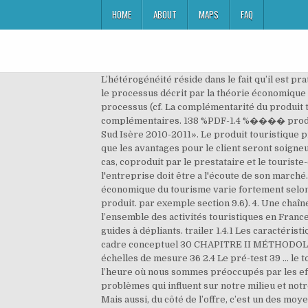
HOME
ABOUT
MAPS
FAQ
L’hétérogénéité réside dans le fait qu’il est pratiquement impossible de produire des services touristiques identiques. Or pour que la transaction s’effectue selon le processus décrit par la théorie économique standard 8), le prix devient la seule modalité d’évaluation externe qui soit possible et observable toute au long du processus (cf. La complémentarité du produit touristique signifie qu’il n’est pas composé d’un seul service mais d’un ensemble de sous-produits/services complémentaires. 138 %PDF-1.4 %���� produits touristiques, retour d’expérience « mission d’accompagnement à la création de produits touristiques en Alpes Sud Isère 2010-2011». Le produit touristique principal est un voyage, un tour, un voyage. En effet, les produits conseillés par le vendeur, ses caractéristiques ainsi que les avantages pour le client seront soigneusement choisis en fonction des demandes initiales. 0000011459 00000 n Le produit est alors, dans la plupart des cas, coproduit par le prestataire et le touriste-client. A fin d'être en adéquation avec les attentes du client actuel et potentiel et répondre a la concurrence, l'entreprise doit être a l'écoute de son marché. S’ils semblent séparés dans la figure ci-dessus, chacun des 4 P est en réalité intimement lié aux autres. Le poids économique du tourisme varie fortement selon le volume des flux reçus et le degré diversification des structures économiques des Etats. Le cycle de vie du produit. par exemple section 9.6). 4. Une chaîne est aussi forte que son maillon le plus faible. 3 On estime cependant que la part du tourisme d’affaires dans l’ensemble des activités touristiques en France s’élève environ à 20 % avec une croissance de 3 % par an. du tourisme publie dinnombrables écrits touristiques, de guides à dépliants. trailer 1.4.1 Les caractéristiques fonctionnelles d'un site touristique 16 1.4.2 Les caractéristiques relationnelles d'un site touristique 23 1.5 Le cadre conceptuel 30 CHAPITRE II MÉTHODOLOGIE DE LA RECHERCHE 33 2.1 Le type de design 33 2.2 Le développement du questionnaire 34 2.3 Le choix des échelles de mesure 36 2.4 Le pré-test 39 ... le tourisme produit au niveau mondial, dune manière directe, indirecte et induite, 9% du Produit Intérieur Brut (PIB). À l’heure où nous sommes préoccupés par les effets de la mondialisation, la détérioration de l’environnement, la propagation du SIDA et par beaucoup d’autres problèmes qui influent sur notre milieu et notre qualité de vie, le développement durable s’impose comme une solution à plusieurs maux. 0000003408 00000 n Mais aussi, du côté de l’offre, c’est un des moyens d’innover, d’anticiper, de créer. Le complexe de services touristiques et d'excursion. . 0000017519 00000 n https://www.marketing-etudiant.fr/cours/m/methode-cap-exemple.php 0000013457 00000 n Il peut s’agir d’un objet construit à la main ou à l’aide de ma