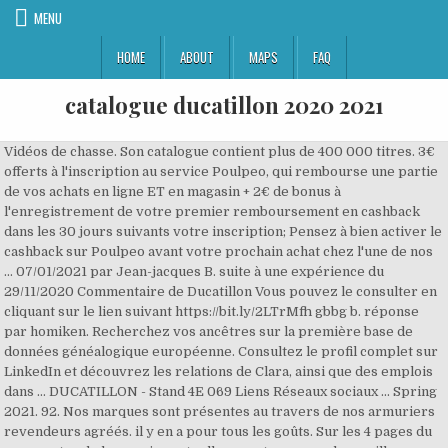
MENU
HOME
ABOUT
MAPS
FAQ
catalogue ducatillon 2020 2021
Vidéos de chasse. Son catalogue contient plus de 400 000 titres. 3€
offerts à l'inscription au service Poulpeo, qui rembourse une partie
de vos achats en ligne ET en magasin + 2€ de bonus à
l'enregistrement de votre premier remboursement en cashback
dans les 30 jours suivants votre inscription; Pensez à bien activer le
cashback sur Poulpeo avant votre prochain achat chez l'une de nos
… 07/01/2021 par Jean-jacques B. suite à une expérience du
29/11/2020 Commentaire de Ducatillon Vous pouvez le consulter en
cliquant sur le lien suivant https://bit.ly/2LTrMfh gbbg b. réponse
par homiken. Recherchez vos ancêtres sur la première base de
données généalogique européenne. Consultez le profil complet sur
LinkedIn et découvrez les relations de Clara, ainsi que des emplois
dans … DUCATILLON - Stand 4E 069 Liens Réseaux sociaux ... Spring
2021. 92. Nos marques sont présentes au travers de nos armuriers
revendeurs agréés. il y en a pour tous les goûts. Sur les 4 pages du