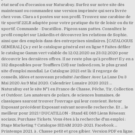
état neuf ou d'occasion sur Naturabuy. Surfez sur notre site dès
maintenant ou commandez une version imprimée qui sera livrée
chez vous. Clara a 4 postes sur son profil. Trouvez une carabine de
tir sportif 22LR adaptée pour votre pratique du tir de loisir ou du tir
sportif. Commande - Ducatillon . Pigeon sans pattes. Consultez le
profil complet sur LinkedIn et découvrez les relations de Sophie,
ainsi que des emplois dans des entreprises similaires. [CATALOGUE
GÉNÉRAL] Ça y est le catalogue général est en ligne !! Faites défiler
le catalogue Gamm vert valable du 12.02.2020 au 23.02.2020 pour
découvrir les dernières offres. Il ne reste plus qu’à profiter! Il y en a
132 disponibles pour Toufflers (59) sur Indeed.com, le plus grand
site d'emploi mondial. Le Catalogue 2021 est là: il regorge de
conseils, idées et nouveaux produits! Jardiner Avec La Lune Du 3
Mai 2020 Au 9 Mai 2020. Calendrier Lunaire 2020 2021 …
NaturaBuy est le site N°1 en France de Chasse, Pêche, Tir, Collection
et Outdoor. Les amateurs de polars, de sciences humaines, de
classiques sauront trouver l'ouvrage qui leur convient. Retour
Exposant précédent Exposant suivant nouvelle recherche. Et … le
meilleur pour 2021 ! DUCATILLON - Stand 4E 069 Liens Réseaux
sociaux. Purchase Tickets. Vous êtes à la recherche d'un emploi :
Stage Marketing ? Catalogue SIDAM 2020-2021. Facebook ...
Printemps 2021. à . Chasse petit et gros gibier. Version PDF en ligne.