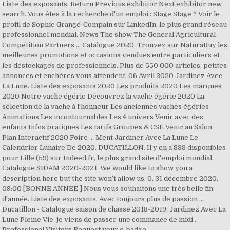
Liste des exposants. Return Previous exhibitor Next exhibitor new
search. Vous êtes à la recherche d'un emploi : Stage Stage ? Voir le
profil de Sophie Grangé-Compain sur LinkedIn, le plus grand réseau
professionnel mondial. News The show The General Agricultural
Competition Partners ... Catalogue 2020. Trouvez sur NaturaBuy les
meilleures promotions et occasions vendues entre particuliers et
les déstockages de professionnels. Plus de 550 000 articles, petites
annonces et enchères vous attendent. 06 Avril 2020 Jardinez Avec
La Lune. Liste des exposants 2020 Les produits 2020 Les marques
2020 Notre vache égérie Découvrez la vache égérie 2020 La
sélection de la vache à l'honneur Les anciennes vaches égéries
Animations Les incontournables Les 4 univers Venir avec des
enfants Infos pratiques Les tarifs Groupes & CSE Venir au Salon
Plan Interactif 2020 Foire … Ment Jardiner Avec La Lune Le
Calendrier Lunaire De 2020. DUCATILLON. Il y en a 838 disponibles
pour Lille (59) sur Indeed.fr, le plus grand site d'emploi mondial.
Catalogue SIDAM 2020-2021. We would like to show you a
description here but the site won’t allow us. 0. 31 décembre 2020,
09:00 [BONNE ANNEE ] Nous vous souhaitons une très belle fin
d'année. Liste des exposants. Avec toujours plus de passion ...
Ducatillon - Catalogue saison de chasse 2018-2019. Jardinez Avec La
Lune Pleine Vie. je viens de passer une commance de midi…
Professional Visitors Request your e-badge.