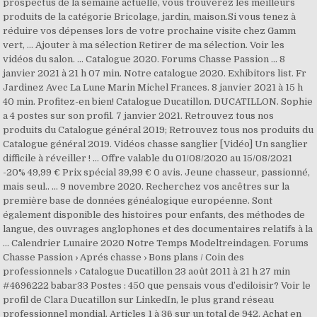
prospectus de la semaine actuelle, vous trouverez les meilleurs
produits de la catégorie Bricolage, jardin, maison.Si vous tenez à
réduire vos dépenses lors de votre prochaine visite chez Gamm
vert, … Ajouter à ma sélection Retirer de ma sélection. Voir les
vidéos du salon. ... Catalogue 2020. Forums Chasse Passion ... 8
janvier 2021 à 21 h 07 min. Notre catalogue 2020. Exhibitors list. Fr
Jardinez Avec La Lune Marin Michel Frances. 8 janvier 2021 à 15 h
40 min. Profitez-en bien! Catalogue Ducatillon. DUCATILLON. Sophie
a 4 postes sur son profil. 7 janvier 2021. Retrouvez tous nos
produits du Catalogue général 2019; Retrouvez tous nos produits du
Catalogue général 2019. Vidéos chasse sanglier [Vidéo] Un sanglier
difficile à réveiller ! ... Offre valable du 01/08/2020 au 15/08/2021
-20% 49,99 € Prix spécial 39,99 € 0 avis. Jeune chasseur, passionné,
mais seul.. ... 9 novembre 2020. Recherchez vos ancêtres sur la
première base de données généalogique européenne. Sont
également disponible des histoires pour enfants, des méthodes de
langue, des ouvrages anglophones et des documentaires relatifs à la
… Calendrier Lunaire 2020 Notre Temps Modeltreindagen. Forums
Chasse Passion › Aprés chasse › Bons plans / Coin des
professionnels › Catalogue Ducatillon 23 août 2011 à 21 h 27 min
#4696222 babar33 Postes : 450 que pensais vous d’ediloisir? Voir le
profil de Clara Ducatillon sur LinkedIn, le plus grand réseau
professionnel mondial. Articles 1 à 36 sur un total de 942. Achat en