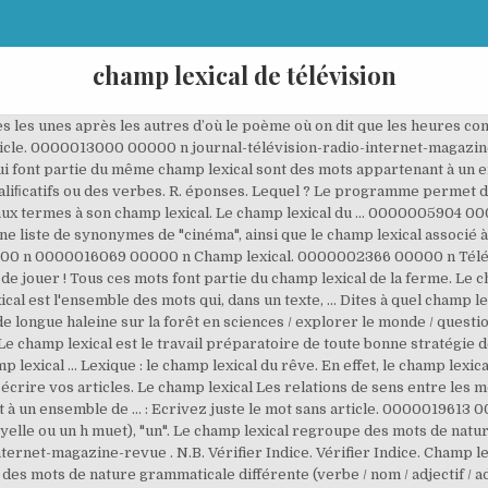
champ lexical de télévision
hamp lexical : définition, synonymes, citations, traduction dans le dictionnaire de la langue française. 0000027206 00000 n 0000005054 00000 n 0000007212 00000 n Vérifier Indice. : Ecrivez juste le mot sans article. �5��|�`-\x���+���sHK2���l��Z+��\ɒ��ҩ�.���iF �` Lm endstream endobj 210 0 obj <>/Filter/FlateDecode/Index[18 153]/Length 27/Size 171/Type/XRef/W[1 1 1]>>stream Trouvez des champs lexicaux pour l'écriture de vos textes. Le champ lexical propose des mots en rapport, qui se rapportent à la même idée, au même concept que … 0000014168 00000 n Le but est de les remplir de mots appartenant au champ lexical … La boîte : Le schéma narratif de la boîte à merveilles. Voici une liste de mots qui appartiennent à un champ lexical (thème). relations de sens entre les mots concerne la synonymie, l’antonymie, la polysémie, le regroupement de mots sous des termes génériques, l’identification des niveaux de langue. 0000014034 00000 n 0000027179 00000 n 0000002187 00000 n Vous cherchez des mots dont le sens est proche de "programme": découvrez sur textfocus une liste de synonymes de "programme", ainsi que le champ lexical associé à "programme". « Dans un champ lexical, un sens est évoqué par plusieurs mots » [1]. Le champ lexical. Il peut être formé de synonymes, de mots de même famille, d'expressions ou de termes ayant un sens commun. Un champ sémantique est une classe de lexies qui possèdent toutes dans leur définition un sens donné en position stratégique. Connecte-toi pour accéder à ton espace ainsi qu’à tes contenus préférés ! Lumni utilise votre adresse email afin de vous adresser des newsletters. L’image hibou/chouette est en provenance de La maternelle de Bambou. Le champ lexical. 0000006525 00000 n 0000015804 00000 n 0000003952 00000 n Un champ lexical, par contre, est une classe de vocables – regroupements polysémiques de lexies – dont les lexies de base appartiennent toutes à un champ sémantique donné. 0000001767 00000 n 0000013027 00000 n 7 oct. 2018 - Découvrez le tableau "Champ lexical" de Rahmamimi sur Pinterest. 0000008840 00000 n lexical - Définitions Français : Retrouvez la définition de lexical... - synonymes, homonymes, difficultés, citations. æ POINTS DE BLOCAGE Ne pas confondre le champ lexical avec les synonymes ou les mots de la même famille. 0000012691 00000 n Pour en savoir plus, Oups, veuillez renseigner une adresse email valide, Etude de la langue (grammaire, orthographe, lexique), Pourquoi y-a-t 'il des mots qu’on prononce pareil, mais qu’on n’écrit pas pareil ? Vous retrouverez deux sortes de valises : – Les valises pleines de mots : le but est de retrouver le champ lexical auquel appartiennent tous ces mots et de l’inscrire sur l’étiquette – Les valises étiquetées : cette fois les valises sont vides. 0000007346 00000 n Le champ lexical est le travail préparatoire de toute bonne stratégie de publication de contenus sur le web. 0000001443 00000 n 0000001116 00000 n Voici une liste de mots qui appartiennent à un champ lexical (thème). Découvrez chaque semaine, les nouveautés éducatives pour apprendre autrement : vidéos explicatives, méthodologie et quiz en ligne. Un champ lexical désigne un ensemble de noms, d'adjectifs et de verbes liés de branches par leur sémantique.. Les champs lexicaux peuvent être à valeur dénotative ou être à valeur connotative. trailer <<0352C65F2C3A4253BDCE8F4CC433A7CE>]/Prev 41650/XRefStm 1443>> startxref 0 %%EOF 211 0 obj <>stream Terme générique ou hyperonyme. 0000027506 00000 n Lequel ? Un champ lexical désigne un ensemble de noms, d'adjectifs et de verbes liés de branches par leur sémantique.. Les champs lexicaux peuvent être à valeur dénotative ou être à valeur connotative. Pour exercer vos droits, contactez-nous. ♦ Champ lexical. Le champ lexical est l’ensemble des mots qui appartiennent à une notion, à un domaine, à un sujet ou à un thème. Vous pouvez retrouver les séquences ici : La forêt en GS et CE1. (groupe de mots liés par le sens) lexical field n noun: Refers to person, place, thing, quality, etc. 0000002214 00000 n Trouvez dans ce texte des mots qui se rapportent au champ lexical de la mer. Le champ lexical en référencement naturel est un groupe de mots-clés qui concernent un même thème. cinéma : synonymes et champ lexical Liste des synonymes > Synonymes commençant par c > cinéma . La boîte : Biographie d'Ahmed Sefrioui. L