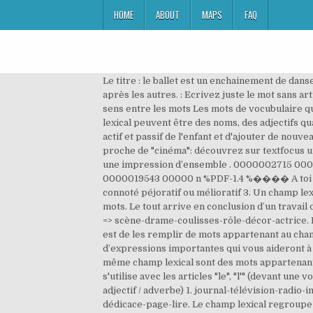
HOME
ABOUT
MAPS
FAQ
Le titre : le ballet est un enchainement de danses les unes après les autres d’où le poème où on dit que les heures comparées à des fleurs apparaissent les unes après les autres. : Ecrivez juste le mot sans article. 0000013000 00000 n journal-télévision-radio-internet-magazine-revue . Le champ lexical Les relations de sens entre les mots Les mots de vocubulaire qui font partie du même champ lexical sont des mots appartenant à un ensemble de … -Les mots d'un même champ lexical peuvent être des noms, des adjectifs qualiﬁcatifs ou des verbes. R. éponses. Lequel ? Le programme permet d'améliorer considérablement le vocabulaire actif et passif de l'enfant et d'ajouter de nouveaux termes à son champ lexical. Le champ lexical du … 0000005904 00000 n Vous cherchez des mots dont le sens est proche de "cinéma": découvrez sur textfocus une liste de synonymes de "cinéma", ainsi que le champ lexical associé à "cinéma". Le champ lexical permet de créer une impression d’ensemble . 0000002715 00000 n 0000016069 00000 n Champ lexical. 0000002366 00000 n Télécharger le PDF : Champ lexical de la forêt. 0000019543 00000 n %PDF-1.4 %���� A toi de jouer ! Tous ces mots font partie du champ lexical de la ferme. Le champ lexical. Votre réponse. Vocabulaire connoté péjoratif ou mélioratif 3. Un champ lexical est l'ensemble des mots qui, dans un texte, ... Dites à quel champ lexical appartient chacune de ces séries de mots. Le tout arrive en conclusion d’un travail de longue haleine sur la forêt en sciences / explorer le monde / questionner le monde. Afficher toutes les questions <= => scène-drame-coulisses-rôle-décor-actrice. Le champ lexical est le travail préparatoire de toute bonne stratégie de publication de contenus sur le web. Le but est de les remplir de mots appartenant au champ lexical … Lexique : le champ lexical du rêve. En effet, le champ lexical est un ensemble de mots-clés et d’expressions importantes qui vous aideront à écrire vos articles. Le champ lexical Les relations de sens entre les mots Les mots de vocubulaire qui font partie du même champ lexical sont des mots appartenant à un ensemble de … : Ecrivez juste le mot sans article. 0000019613 00000 n champ lexical nm nom masculin: s'utilise avec les articles "le", "l'" (devant une voyelle ou un h muet), "un". Le champ lexical regroupe des mots de nature grammaticale différente (verbe / nom / adjectif / adverbe) 1. journal-télévision-radio-internet-magazine-revue . N.B. Vérifier Indice. Vérifier Indice. Champ lexical avec télévision. chapitre-préface-dédicace-page-lire. Le champ lexical regroupe des mots de nature grammaticale différente (verbe / nom / adjectif / adverbe) 1. La boîte : Le genre + tableau récapitulatif. 11 sept. 2017 - Découvrez le tableau "Champ lexical" de Florence sur Pinterest. Un champ lexical est l'ensemble des mots qui, dans un texte, ... Dites à quel champ lexical appartient chacune de ces séries de mots. N.B. C