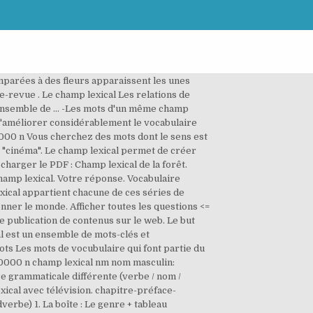
e champ lexical permet de créer une impression d’ensemble . 171 0 obj <> endobj xref 171 41 0000000016 00000 n Trouvez des champs lexicaux pour l'écriture de vos textes. Afficher toutes les questions <= => scène-drame-coulisses-rôle-décor-actrice. Manipuler et utiliser les champs lexicaux en contexte Mémo – leçon pour te préparer à l’évaluation Le champ lexical Le champ lexical regroupe l’ensemble des mots qui exprime une même idée ou qui se rapporte au même domaine. II Termes génériques et termes spécifiques. Champs lexicaux liste, exemple de champ lexical, Salut à tous, notre site d'apprentissage du français "Lettres et langue française" vous propose aujourd'hui une liste de champ lexicaux, nous vous proposons dans cette liste plusieurs exemple de champ lexicaux pour apprendre le vocabulaire français, mais avant tous nous vous proposons d'abord une petite définition d'un champ lexical. Ensemble formé par les unités lexicales couvrant une aire de signification. ydp.eu The pr ogr am si gn ificantly contributes to improving a child's passive and active vocabulary and adds new item s to a chi ld 's lexical st or e . A toi de jouer ! 0000013413 00000 n La boîte : Les champs lexicaux dans le … H�\�͎�0����"e"�?��> '��D�!o�.W4#-�,�寀&�����_L�sۃ_̩��_���zs��~Hrk��]�xm/͔�a��~]�e?�Ƥ,M�+ܼ.��. 0000023435 00000 n Le champ lexical. Retrouvez gratuitement l’intégralité des épisodes des Fondamentaux sur reseau-canope.fr/lesfondamentaux accompagnés de fiches pédagogiques pour les parents et les enseignants. Familles de mots (terreur / terrible / terrifier / terriblement) 2. chapitre-préface-dédicace-page-lire. 0000011999 00000 n Questions : 1. scène - drame - coulisses - rôle - décor - actrice ==>_____ Les champs lexicaux sont des groupes de mots liés par analogie.Un champ lexical est constitué de mots appartenant à une même thématique : l’amour, la nostalgie, la mort, etc. Avant d’être vu par un lecteur, il faut que vous soyez lu par un moteur de recherche. 0000003855 00000 n Joie – tristesse. L’étude du champ lexical commence au CM1 (9 ans). ydp.eu The pr ogr am si gn ificantly contributes to improving a child's passive and active vocabulary and adds new item s to a chi ld 's lexical st or e . De plus, il est composé de mots n'appartenant pas toujours à la même classe de mots. En effet, le champ lexical est un ensemble de mots-clés et d’expressions importantes qui vous aideront à écrire vos articles. C’est l’un des leviers SEO que tout propriétaire de site devrait actionner. Pingouin, Pigeon, Panda et Colibri sont autant de noms d’animaux pour extirper les meilleurs sites de la jungle numérique. Champ lexical. Voir p