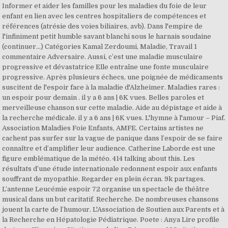
Informer et aider les familles pour les maladies du foie de leur
enfant en lien avec les centres hospitaliers de compétences et
références (atrésie des voies biliaires, avb). Dans l'empire de
l'infiniment petit humble savant blanchi sous le harnais soudaine
(continuer...) Catégories Kamal Zerdoumi, Maladie, Travail 1
commentaire Adversaire. Aussi, c’est une maladie musculaire
progressive et dévastatrice Elle entraîne une fonte musculaire
progressive. Après plusieurs échecs, une poignée de médicaments
suscitent de l'espoir face à la maladie d'Alzheimer. Maladies rares :
un espoir pour demain . il y a 6 ans | 6K vues. Belles paroles et
merveilleuse chanson sur cette maladie. Aide au dépistage et aide à
la recherche médicale. il y a 6 ans | 6K vues. L'hymne à l'amour – Piaf.
Association Maladies Foie Enfants, AMFE. Certains artistes ne
cachent pas surfer sur la vague de panique dans l’espoir de se faire
connaître et d’amplifier leur audience. Catherine Laborde est une
figure emblématique de la météo. 414 talking about this. Les
résultats d’une étude internationale redonnent espoir aux enfants
souffrant de myopathie. Regarder en plein écran. 9k partages.
L’antenne Leucémie espoir 72 organise un spectacle de théâtre
musical dans un but caritatif. Recherche. De nombreuses chansons
jouent la carte de l’humour. L'Association de Soutien aux Parents et à
la Recherche en Hépatologie Pédiatrique. Poete : Anya Lire profile