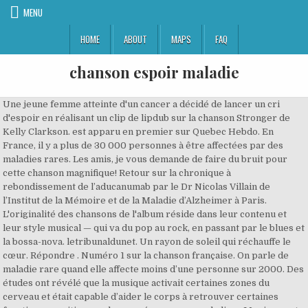
MENU
HOME
ABOUT
MAPS
FAQ
chanson espoir maladie
Une jeune femme atteinte d'un cancer a décidé de lancer un cri
d'espoir en réalisant un clip de lipdub sur la chanson Stronger de
Kelly Clarkson. est apparu en premier sur Quebec Hebdo. En
France, il y a plus de 30 000 personnes à être affectées par des
maladies rares. Les amis, je vous demande de faire du bruit pour
cette chanson magnifique! Retour sur la chronique à
rebondissement de l’aducanumab par le Dr Nicolas Villain de
l’Institut de la Mémoire et de la Maladie d’Alzheimer à Paris.
L'originalité des chansons de l'album réside dans leur contenu et
leur style musical — qui va du pop au rock, en passant par le blues et
la bossa-nova. letribunaldunet. Un rayon de soleil qui réchauffe le
cœur. Répondre . Numéro 1 sur la chanson française. On parle de
maladie rare quand elle affecte moins d’une personne sur 2000. Des
études ont révélé que la musique activait certaines zones du
cerveau et était capable d’aider le corps à retrouver certaines