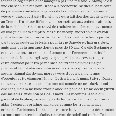
fonctions cognitives endommagées par une maladie. « Monique est
une chanson sur l'espoir. Grâce à la recherche médicale, beaucoup
de personnes ont été épargnées de la souffrance que ma sœur a
vécue », a indiqué Sarita Benchimol, qui a fait don des droits d'auteur
au Centre. Un dispositif innovant permettrait aux patients atteints
de la maladie de Charcot (SLA) de traduire les infimes mouvements
du visage en mots simples. Merci beaucoup. merci a vous d'avoir
prit le temps d'ecouter cette chanson. Désirant faire leur «petite
part» pour soutenir le Relais pour la vie Baie-des-Chaleurs, deux
amis unis par la musique depuis près de 30 ans, Carolle Essiambre
et Régis Audet, ont créé une chanson pour l’événement intitulée
Porteur de lumière. syl76ny. Le groupe blastin'crew a composé
cette chanson pour les personnes souffrant d erythermalgie
primaire! La maladie ne s'intéresse pas à ceux qui ont envie de
mourir. Kamal Zerdoumi. merci a vous d'avoir prit le temps
d'ecouter cette chanson. Ninho - Lettre à une femme. Suivre. Danse
De Mai. A priori, c’est une chanson qui semble un peu dark et oui
elle l’est, mais la mélodie évolue avec les paroles. Le médecin guérit
des maladies, mais non pas de la mort ; il est comme le toit, qui
garantit de la pluie, mais non pas du tonnerre. La musique pourrait
aider à soigner certaines maladies, comme les traumatismes
crâniens, Parkinson, l’aphasie ou encore la dyslexie et la dépression
La musique contre la maladie. Un rayon de soleil qui réchauffe le