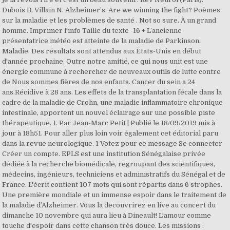
Dubois B, Villain N. Alzheimer’s: Are we winning the fight? Poèmes
sur la maladie et les problèmes de santé . Not so sure. À un grand
homme. Imprimer l'info Taille du texte -16 + L’ancienne
présentatrice météo est atteinte de la maladie de Parkinson.
Maladie. Des résultats sont attendus aux États-Unis en début
d'année prochaine. Outre notre amitié, ce qui nous unit est une
énergie commune à rechercher de nouveaux outils de lutte contre
de Nous sommes fières de nos enfants. Cancer du sein a 24
ans.Récidive à 28 ans. Les effets de la transplantation fécale dans la
cadre de la maladie de Crohn, une maladie inflammatoire chronique
intestinale, apportent un nouvel éclairage sur une possible piste
thérapeutique. 1. Par Jean-Marc Petit | Publié le 18/09/2019 mis à
jour à 18h51. Pour aller plus loin voir également cet éditorial paru
dans la revue neurologique. 1 Votez pour ce message Se connecter
Créer un compte. EPLS est une institution Sénégalaise privée
dédiée à la recherche biomédicale, regroupant des scientifiques,
médecins, ingénieurs, techniciens et administratifs du Sénégal et de
France. L'écrit contient 107 mots qui sont répartis dans 6 strophes.
Une première mondiale et un immense espoir dans le traitement de
la maladie d’Alzheimer. Vous la decouvrirez en live au concert du
dimanche 10 novembre qui aura lieu à Dineault! L'amour comme
touche d'espoir dans cette chanson très douce. Les missions :