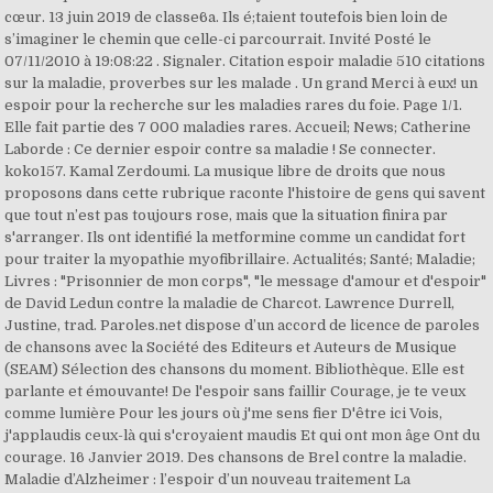
cœur. 13 juin 2019 de classe6a. Ils é;taient toutefois bien loin de
s’imaginer le chemin que celle-ci parcourrait. Invité Posté le
07/11/2010 à 19:08:22 . Signaler. Citation espoir maladie 510 citations
sur la maladie, proverbes sur les malade . Un grand Merci à eux! un
espoir pour la recherche sur les maladies rares du foie. Page 1/1.
Elle fait partie des 7 000 maladies rares. Accueil; News; Catherine
Laborde : Ce dernier espoir contre sa maladie ! Se connecter.
koko157. Kamal Zerdoumi. La musique libre de droits que nous
proposons dans cette rubrique raconte l'histoire de gens qui savent
que tout n’est pas toujours rose, mais que la situation finira par
s'arranger. Ils ont identifié la metformine comme un candidat fort
pour traiter la myopathie myofibrillaire. Actualités; Santé; Maladie;
Livres : "Prisonnier de mon corps", "le message d'amour et d'espoir"
de David Ledun contre la maladie de Charcot. Lawrence Durrell,
Justine, trad. Paroles.net dispose d’un accord de licence de paroles
de chansons avec la Société des Editeurs et Auteurs de Musique
(SEAM) Sélection des chansons du moment. Bibliothèque. Elle est
parlante et émouvante! De l'espoir sans faillir Courage, je te veux
comme lumière Pour les jours où j'me sens fier D'être ici Vois,
j'applaudis ceux-là qui s'croyaient maudis Et qui ont mon âge Ont du
courage. 16 Janvier 2019. Des chansons de Brel contre la maladie.
Maladie d’Alzheimer : l’espoir d’un nouveau traitement La