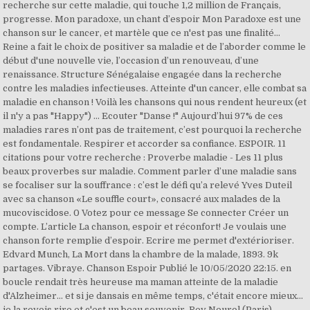
recherche sur cette maladie, qui touche 1,2 million de Français,
progresse. Mon paradoxe, un chant d’espoir Mon Paradoxe est une
chanson sur le cancer, et martèle que ce n'est pas une finalité…
Reine a fait le choix de positiver sa maladie et de l’aborder comme le
début d'une nouvelle vie, l’occasion d’un renouveau, d’une
renaissance. Structure Sénégalaise engagée dans la recherche
contre les maladies infectieuses. Atteinte d'un cancer, elle combat sa
maladie en chanson ! Voilà les chansons qui nous rendent heureux (et
il n'y a pas "Happy") ... Ecouter "Danse !" Aujourd’hui 97% de ces
maladies rares n’ont pas de traitement, c’est pourquoi la recherche
est fondamentale. Respirer et accorder sa confiance. ESPOIR. 11
citations pour votre recherche : Proverbe maladie - Les 11 plus
beaux proverbes sur maladie. Comment parler d’une maladie sans
se focaliser sur la souffrance : c’est le défi qu’a relevé Yves Duteil
avec sa chanson «Le souffle court», consacré aux malades de la
mucoviscidose. 0 Votez pour ce message Se connecter Créer un
compte. L’article La chanson, espoir et réconfort! Je voulais une
chanson forte remplie d’espoir. Ecrire me permet d'extérioriser.
Edvard Munch, La Mort dans la chambre de la malade, 1893. 9k
partages. Vibraye. Chanson Espoir Publié le 10/05/2020 22:15. en
boucle rendait très heureuse ma maman atteinte de la maladie
d'Alzheimer... et si je dansais en même temps, c'était encore mieux...
je la revois rire et c'est un beau souvenir. Rev Neurol (Paris).