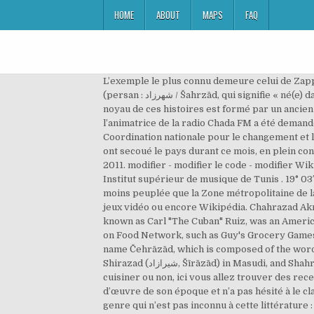
HOME
ABOUT
MAPS
FAQ
L’exemple le plus connu demeure celui de Zap
(persan : شهرزاد / Šahrzād, qui signifie « né(e) dans la ville » ou « enfant de la ville ») est un personnage de fiction et conteuse du livre des Mille et Une Nuits.Le
noyau de ces histoires est formé par un ancien
l’animatrice de la radio Chada FM a été demand
Coordination nationale pour le changement et 
ont secoué le pays durant ce mois, en plein co
2011. modifier - modifier le code - modifier Wikidata Chahrazed Helal (arabe: شهرزاد هلال), née Aboud
Institut supérieur de musique de Tunis . 19° 03′
moins peuplée que la Zone métropolitaine de la
jeux vidéo ou encore Wikipédia. Chahrazad Akro
known as Carl "The Cuban" Ruiz, was an Americ
on Food Network, such as Guy's Grocery Games
name Čehrāzād, which is composed of the words
Shirazad (شيرازاد, Šīrāzād) in Masudi, and Shahrazad in Ibn al-Nadim.. We would like to show you a description here but the site won’t allow us. Que vous aimez
cuisiner ou non, ici vous allez trouver des rec
d’œuvre de son époque et n’a pas hésité à le cl
genre qui n’est pas inconnu à cette littératur