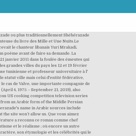
azade ou plus traditionnellement Shéhérazade
evait le chanteur libanais Yuri Mrakadi,
 un poème avant de faire sa demande. La
1 janvier 2011 dans la foulée des émeutes qui
s grandes villes du pays les 12 et 19 février
 statut ville mais celui d'entité fédérative,
t le cas de Valve, une importante compagnie de
April 4, 1975 – September 21, 2019), also
ous US cooking competition television series
from an Arabic form of the Middle Persian
herazade's name in Arabic sources include
littérature a reconnu ce roman comme chef
ntisme et le réalisme ; où encore un autre
actère, son étymologie et les célébrités qui le