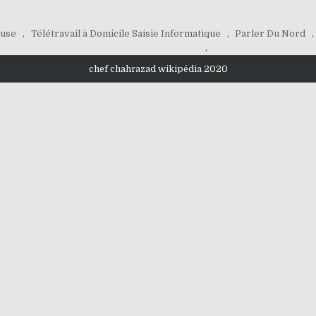
euse
,
Télétravail à Domicile Saisie Informatique
,
Parler Du Nord
,
,
chef chahrazad wikipédia 2020