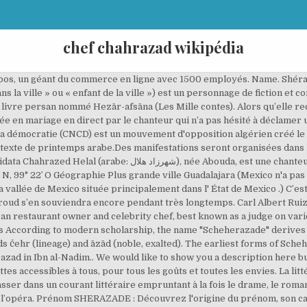
chef chahrazad wikipédia
pos, un géant du commerce en ligne avec 1500 employés. Name. Shér
 livre persan nommé Hezār-afsāna (Les Mille contes). Alors qu’elle rec
ée en mariage en direct par le chanteur qui n’a pas hésité à déclamer
la démocratie (CNCD) est un mouvement d'opposition algérien créé le 2
ntexte de printemps arabe.Des manifestations seront organisées dans le
a, est une chanteuse tunisienne et professeur universitaire à l'
 N, 99° 22′ O Géographie Plus grande ville Guadalajara (Mexico n'a pas le
 vallée de Mexico située principalement dans l' État de Mexico .) C’es
ud s’en souviendra encore pendant très longtemps. Carl Albert Ruiz (
an restaurant owner and celebrity chef, best known as a judge on vari
 According to modern scholarship, the name "Scheherazade" derives 
 čehr (lineage) and āzād (noble, exalted). The earliest forms of Sche
ettes accessibles à tous, pour tous les goûts et toutes les envies. La 
asser dans un courant littéraire empruntant à la fois le drame, le roma
e : l’opéra. Prénom SHERAZADE : Découvrez l'origine du prénom, son car