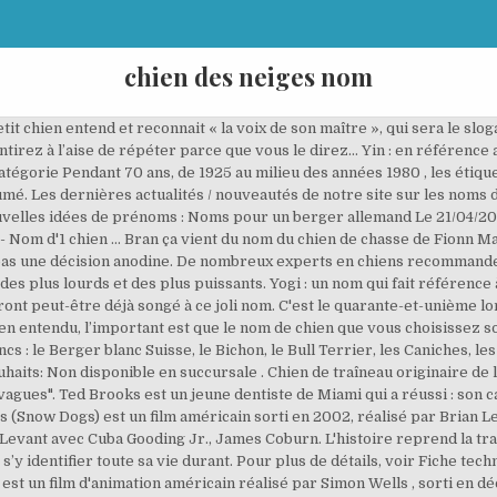
chien des neiges nom
it chien entend et reconnait « la voix de son maître », qui sera le slog
irez à l’aise de répéter parce que vous le direz… Yin : en référence a
égorie Pendant 70 ans, de 1925 au milieu des années 1980 , les étique
mé. Les dernières actualités / nouveautés de notre site sur les noms d
ouvelles idées de prénoms : Noms pour un berger allemand Le 21/04/20
5 - Nom d'1 chien … Bran ça vient du nom du chien de chasse de Fionn M
t pas une décision anodine. De nombreux experts en chiens recommand
n des plus lourds et des plus puissants. Yogi : un nom qui fait référence
ront peut-être déjà songé à ce joli nom. C'est le quarante-et-unième 
en entendu, l’important est que le nom de chien que vous choisissez so
cs : le Berger blanc Suisse, le Bichon, le Bull Terrier, les Caniches, l
uhaits: Non disponible en succursale . Chien de traîneau originaire de l
vagues". Ted Brooks est un jeune dentiste de Miami qui a réussi : son c
s (Snow Dogs) est un film américain sorti en 2002, réalisé par Brian L
n Levant avec Cuba Gooding Jr., James Coburn. L'histoire reprend la t
s’y identifier toute sa vie durant. Pour plus de détails, voir Fiche tech
est un film d'animation américain réalisé par Simon Wells , sorti en d