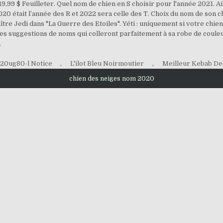
 19,99 $ Feuilleter. Quel nom de chien en S choisir pour l'année 2021. Ai
0 était l’année des R et 2022 sera celle des T. Choix du nom de son chie
aître Jedi dans "La Guerre des Etoiles". Yéti : uniquement si votre ch
 des suggestions de noms qui colleront parfaitement à sa robe de coule
.
 20ug80-l Notice
,
L'ilot Bleu Noirmoutier
,
Meilleur Kebab De
chien des neiges nom 2020