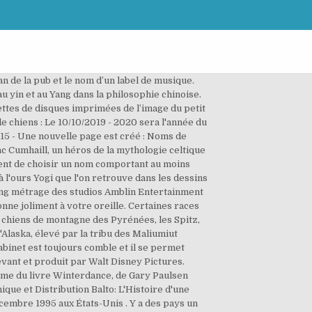
an de la pub et le nom d’un label de musique.
u yin et au Yang dans la philosophie chinoise.
ttes de disques imprimées de l’image du petit
e chiens : Le 10/10/2019 - 2020 sera l'année du
15 - Une nouvelle page est créé : Noms de
ac Cumhaill, un héros de la mythologie celtique
ent de choisir un nom comportant au moins
 à l'ours Yogi que l'on retrouve dans les dessins
long métrage des studios Amblin Entertainment
nne joliment à votre oreille. Certaines races
es chiens de montagne des Pyrénées, les Spitz,
'Alaska, élevé par la tribu des Maliumiut
abinet est toujours comble et il se permet
evant et produit par Walt Disney Pictures.
rame du livre Winterdance, de Gary Paulsen
nique et Distribution Balto: L'Histoire d'une
écembre 1995 aux États-Unis . Y a des pays un