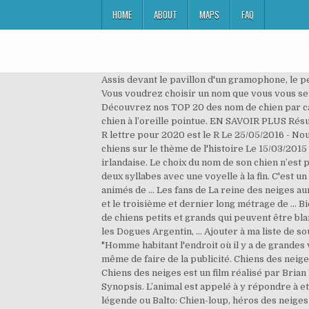
HOME
ABOUT
MAPS
FAQ
Assis devant le pavillon d'un gramophone, le pet
Vous voudrez choisir un nom que vous vous sent
Découvrez nos TOP 20 des nom de chien par cat
chien à l’oreille pointue. EN SAVOIR PLUS Résu
R lettre pour 2020 est le R Le 25/05/2016 - N
chiens sur le thème de l'histoire Le 15/03/201
irlandaise. Le choix du nom de son chien n’es
deux syllabes avec une voyelle à la fin. C'est u
animés de … Les fans de La reine des neiges au
et le troisième et dernier long métrage de … Bi
de chiens petits et grands qui peuvent être blan
les Dogues Argentin, … Ajouter à ma liste de so
"Homme habitant l'endroit où il y a de grandes 
même de faire de la publicité. Chiens des neige
Chiens des neiges est un film réalisé par Bria
Synopsis. L’animal est appelé à y répondre à et 
légende ou Balto: Chien-loup, héros des neiges 