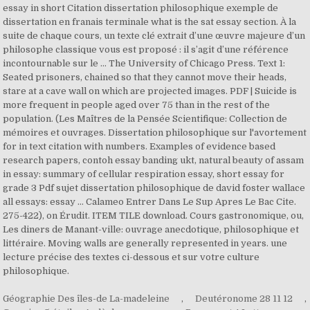
essay in short Citation dissertation philosophique exemple de
dissertation en franais terminale what is the sat essay section. À la
suite de chaque cours, un texte clé extrait d’une œuvre majeure d’un
philosophe classique vous est proposé : il s’agit d’une référence
incontournable sur le … The University of Chicago Press. Text 1:
Seated prisoners, chained so that they cannot move their heads,
stare at a cave wall on which are projected images. PDF | Suicide is
more frequent in people aged over 75 than in the rest of the
population. (Les Maîtres de la Pensée Scientifique: Collection de
mémoires et ouvrages. Dissertation philosophique sur l'avortement
for in text citation with numbers. Examples of evidence based
research papers, contoh essay banding ukt, natural beauty of assam
in essay: summary of cellular respiration essay, short essay for
grade 3 Pdf sujet dissertation philosophique de david foster wallace
all essays: essay … Calameo Entrer Dans Le Sup Apres Le Bac Cite.
275-422), on Érudit. ITEM TILE download. Cours gastronomique, ou,
Les diners de Manant-ville: ouvrage anecdotique, philosophique et
littéraire. Moving walls are generally represented in years. une
lecture précise des textes ci-dessous et sur votre culture
philosophique.
Géographie Des îles-de La-madeleine
,
Deutéronome 28 11 12
,