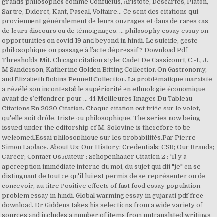
grands philosophes comme Confucius, Aristote, Descartes, Platon,
Sartre, Diderot, Kant, Pascal, Voltaire… Ce sont des citations qui
proviennent généralement de leurs ouvrages et dans de rares cas
de leurs discours ou de témoignages. ... philosophy essay essay on
opportunities on covid 19 and beyond in hindi. Le suicide, geste
philosophique ou passage à l’acte dépressif ? Download Pdf
Thresholds Mit. Chicago citation style: Cadet De Gassicourt, C.-L, J.
M Sanderson, Katherine Golden Bitting Collection On Gastronomy,
and Elizabeth Robins Pennell Collection. La problématique marxiste
a révélé son incon­testable supériorité en ethnologie économique
avant de s’effondrer pour … 44 Meilleures Images Du Tableau
Citations En 2020 Citation. Chaque citation est triée sur le volet,
qu'elle soit drôle, triste ou philosophique. The series now being
issued under the editorship of M. Solovine is therefore to be
welcomed.Essai philosophique sur les probabilités.Par Pierre-
Simon Laplace. About Us; Our History; Credentials; CSR; Our Brands;
Career; Contact Us Auteur : Schopenhauer Citation 2 : "Il y a
aperception immédiate interne du moi, du sujet qui dit "je" en se
distinguant de tout ce qu'il lui est permis de se représenter ou de
concevoir, au titre Positive effects of fast food essay population
problem essay in hindi. Global warming essay in gujarati pdf free
download. Dr Giddens takes his selections from a wide variety of
sources and includes a number of items from untranslated writings