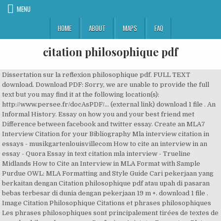
MENU
HOME
ABOUT
MAPS
FAQ
citation philosophique pdf
Dissertation sur la reflexion philosophique pdf. FULL TEXT
download. Download PDF: Sorry, we are unable to provide the full
text but you may find it at the following location(s):
http://www.persee.fr/docAsPDF/... (external link) download 1 file . An
Informal History. Essay on how you and your best friend met
Difference between facebook and twitter essay. Create an MLA7
Interview Citation for your Bibliography Mla interview citation in
essays - musikgartenlouisvillecom How to cite an interview in an
essay - Quora Essay in text citation mla interview - Trueline
Midlands How to Cite an Interview in MLA Format with Sample
Purdue OWL: MLA Formatting and Style Guide Cari pekerjaan yang
berkaitan dengan Citation philosophique pdf atau upah di pasaran
bebas terbesar di dunia dengan pekerjaan 19 m +. download 1 file .
Image Citation Philosophique Citations et phrases philosophiques
Les phrases philosophiques sont principalement tirées de textes de