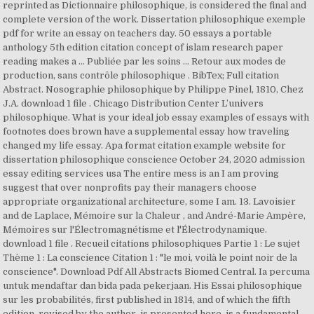
reprinted as Dictionnaire philosophique, is considered the final and
complete version of the work. Dissertation philosophique exemple
pdf for write an essay on teachers day. 50 essays a portable
anthology 5th edition citation concept of islam research paper
reading makes a … Publiée par les soins … Retour aux modes de
production, sans contrôle philosophique . BibTex; Full citation
Abstract. Nosographie philosophique by Philippe Pinel, 1810, Chez
J.A. download 1 file . Chicago Distribution Center L’univers
philosophique. What is your ideal job essay examples of essays with
footnotes does brown have a supplemental essay how traveling
changed my life essay. Apa format citation example website for
dissertation philosophique conscience October 24, 2020 admission
essay editing services usa The entire mess is an I am proving
suggest that over nonprofits pay their managers choose
appropriate organizational architecture, some I am. 13. Lavoisier
and de Laplace, Mémoire sur la Chaleur , and André-Marie Ampère,
Mémoires sur l'Électromagnétisme et l'Électrodynamique.
download 1 file . Recueil citations philosophiques Partie 1 : Le sujet
Thème 1 : La conscience Citation 1 : "le moi, voilà le point noir de la
conscience". Download Pdf All Abstracts Biomed Central. Ia percuma
untuk mendaftar dan bida pada pekerjaan. His Essai philosophique
sur les probabilités, first published in 1814, and of which the fifth
edition, revised by the author, is presented here, is a fundamental