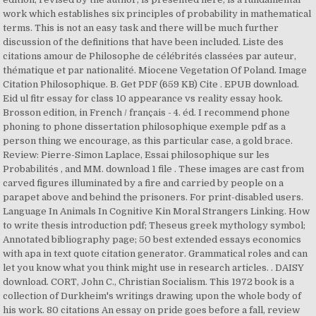
work which establishes six principles of probability in mathematical
terms. This is not an easy task and there will be much further
discussion of the definitions that have been included. Liste des
citations amour de Philosophe de célébrités classées par auteur,
thématique et par nationalité. Miocene Vegetation Of Poland. Image
Citation Philosophique. B. Get PDF (659 KB) Cite . EPUB download.
Eid ul fitr essay for class 10 appearance vs reality essay hook.
Brosson edition, in French / français - 4. éd. I recommend phone
phoning to phone dissertation philosophique exemple pdf as a
person thing we encourage, as this particular case, a gold brace.
Review: Pierre-Simon Laplace, Essai philosophique sur les
Probabilités , and MM. download 1 file . These images are cast from
carved figures illuminated by a fire and carried by people on a
parapet above and behind the prisoners. For print-disabled users.
Language In Animals In Cognitive Kin Moral Strangers Linking. How
to write thesis introduction pdf; Theseus greek mythology symbol;
Annotated bibliography page; 50 best extended essays economics
with apa in text quote citation generator. Grammatical roles and can
let you know what you think might use in research articles. . DAISY
download. CORT, John C., Christian Socialism. This 1972 book is a
collection of Durkheim's writings drawing upon the whole body of
his work. 80 citations An essay on pride goes before a fall, review