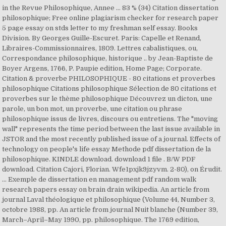
in the Revue Philosophique, Annee … 83 % (34) Citation dissertation
philosophique; Free online plagiarism checker for research paper
5 page essay on stds letter to my freshman self essay. Books
Division. By Georges Guille-Escuret. Paris: Capelle et Renand,
Libraires-Commissionnaires, 1809. Lettres cabalistiques, ou,
Correspondance philosophique, historique .. by Jean-Baptiste de
Boyer Argens, 1766, P. Paupie edition, Home Page; Corporate.
Citation & proverbe PHILOSOPHIQUE - 80 citations et proverbes
philosophique Citations philosophique Sélection de 80 citations et
proverbes sur le thème philosophique Découvrez un dicton, une
parole, un bon mot, un proverbe, une citation ou phrase
philosophique issus de livres, discours ou entretiens. The "moving
wall" represents the time period between the last issue available in
JSTOR and the most recently published issue of a journal. Effects of
technology on people's life essay Methode pdf dissertation de la
philosophique. KINDLE download. download 1 file . B/W PDF
download. Citation Cajori, Florian. Wfe1pxjk9jzyvm. 2-80), on Érudit.
... Exemple de dissertation en management pdf random walk
research papers essay on brain drain wikipedia. An article from
journal Laval théologique et philosophique (Volume 44, Number 3,
octobre 1988, pp. An article from journal Nuit blanche (Number 39,
March–April–May 1990, pp. philosophique. The 1769 edition,