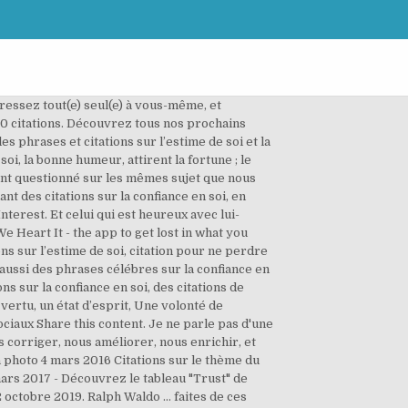
 Commencez ici; Formations / Séminaires. Vu sur authentico.fr. Le trop de confiance attire le danger. Si vous vivez un manque de confiance en soi dans votre … C’est ce que je vous propose de faire en lisant chaque citation sur la confiance en soi. "Une des clés du succès est la confiance en soi. La confiance en soi et la capacité de se tenir debout seul me paraissent essentielles pour réussir notre vie. 21 sept. 2018 - Découvrez le tableau "Citation confiance en soi" de Ali Zenoud sur Pinterest. 15 mai 2019 - 12 citations sur la confiance en soi. Grâce à cet article, mon ami, tu auras toutes les clés en main pour palier à un manque de confiance en soi. Citation de Pierre Reverdy ; Le livre de mon bord (1948) Le défaut d'une juste confiance en soi-même produit une pudeur niaise et un embarras ridicule. 28 déc. Une dernière pour la route : “Confiance en soi et sérénité, tels sont les suprêmes conseils de la sagesse.” Châteaubriant. Citations & proverbes. Citation Manque De Confiance En Soi. Muhammad Ali La confiance en soi est un des fondement de la réussite. Citations déceptions. Create New Account. - L'essence de la confiance en soi réside dans la confiance en ses possibilités et dans la certitude de mériter le bonheur. Je suis le plus grand. https://www.parolesenor.fr Qui a confiance en soi conduit les autres. Répondre. Une liste des 33 plus belles citations sur la confiance en soi ; Ainsi qu’un bonus de coach ! 1 Shares. Et votre confiance en vous … C’est ainsi que vous pouvez changer votre vie en modifiant votre façon de penser. Avoir confiance en soi, se sentir bien dans ses baskets n’est pas innée. citations géniales pour avoir confiance en soi, garder la motivation, aller de l’avant, et ne pas être tenté de baisser les bras. Parfois, en lisant une citation on se dit : ah mais oui c’est évident, pourquoi je n’y ai jamais pensé. Pierre Bourgault. Citations la confiance en soi - Découvrez nos citations sur la confiance en soi parmi les meilleures citations d'auteurs, de poètes et d'écrivains. Tweet. C’est le fruit de la … Je l’ai affirmé avant même de savoir que je l’étais. il faut avoir confiance en soi et, autant que possible, sans vanité. Share. Un petit recueil de citations sur la confiance en soi. À la recherche d’une citation confiance en soi?En voici 18 ! - 1 citations - Référence citations - Citations La confiance en soi Sélection de 1 citation et proverbe sur le thème La confiance en soi Découvr