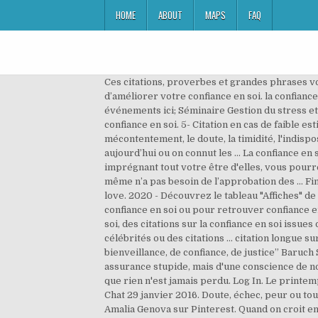
HOME
ABOUT
MAPS
FAQ
Ces citations, proverbes et grandes phrases vous permettront de lever les barrières inconscientes que vous vous dressez tout(e) seul(e) à vous-même, et d’améliorer votre confiance en soi. la confiance en soi: citations sur la confiance en soi parmi une collection de 100.000 citations. Découvrez tous nos prochains événements ici; Séminaire Gestion du stress et des émotions – Ouvert à tous; Nos séminaires pour les … Les plus belles phrases et citations sur l’estime de soi et la confiance en soi. 5- Citation en cas de faible estime de soi « Sois toujours la première version de toi … La confiance en soi, la bonne humeur, attirent la fortune ; le mécontentement, le doute, la timidité, l'indisposent. Vous devriez également aimer. De tout temps, les Hommes se sont questionné sur les mêmes sujet que nous aujourd’hui ou on connut les … La confiance en soi, rien de mieux établi sur l'inconscience de soi. or. En vous appropriant des citations sur la confiance en soi, en imprégnant tout votre être d'elles, vous pourrez inverser le processus et bâtir une véritable assurance intérieure. Interest. Et celui qui est heureux avec lui-même n’a pas besoin de l’approbation des … Find images and videos about citation, proverbs and confiance en soi on We Heart It - the app to get lost in what you love. 2020 - Découvrez le tableau "Affiches" de Laura Kana Moïra sur Pinterest. Citation sur la confiance en soi, citations sur l’estime de soi, citation pour ne perdre confiance en soi ou pour retrouver confiance en soi. Découvrez le meilleur des citations sur la confiance en soi, mais aussi des phrases célébres sur la confiance en soi, des citations sur la confiance en soi issues de discours, des pensées sur la confiance en soi, des paroles de chansons sur la confiance en soi, des citations de célébrités ou des citations … citation longue sur la confiance en soi 2 « La paix n’est pas l’absence de guerre, c’est une vertu, un état d’esprit, Une volonté de bienveillance, de confiance, de justice” Baruch Spinoza . Si cet article vous a intéressé, partagez-le sur les Réseaux Sociaux Share this content. Je ne parle pas d'une assurance stupide, mais d'une conscience de notre potentiel intérieur, une certitude que nous pouvons toujours nous corriger, nous améliorer, nous enrichir, et que rien n'est jamais perdu. Log In. Le printemps est arrivé, la nature s’éveille 3 mai 2019 Citations sur le thème de la photo 4 mars 2016 Citations sur le thème du Chat 29 janvier 2016. Doute, échec, peur ou tout simplement coup de blues, pas facile de garder un moral au top. 19 mars 2017 - Découvrez le tableau "Trust" de Amalia Genova sur Pinterest. Quand on croit en Dieu, on ne croit plus au hasard, on croit à la providence. Mis à jour 12 octobre 2019. Ralph Waldo … faites de ces citations positives sur la confiance en soi vos alliés de … En effet, la confiance s'établit sur une croyance aveugle mais sans être de la naïveté : on accorde une confiance comme une marque de reconnaissance et comme un pari : le pari que l'autre mérite c