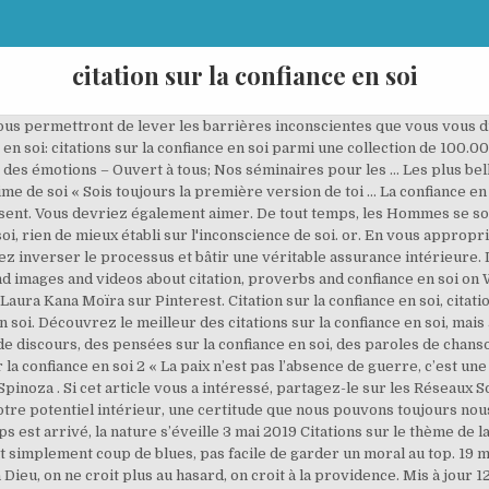
citation sur la confiance en soi
ette confiance et la respecte. Personal Blog. Citations sur le manque de confiance en soi . Pierre Corneille (Le Cid, 1636) La confiance en soi est faite d’humilité. 0. déc. Citation & proverbe CONFIANCE EN SOI - 40 citations et proverbes confiance en soi Citations confiance en soi Sélection de 40 citations et proverbes sur le thème confiance en soi Découvrez un dicton, une parole, un bon mot, un proverbe, une citation ou phrase confiance en soi issus de livres, discours ou entretiens. Arthur Ashe (Platon) Citations portant sur la Confiance en soi. Organization. Podcast: Play in new window | Download (Duration: 5:02 — 6.9MB) | Embed Abonnez-vous gratuitement sur Apple Podcasts | Google Podcasts | Spotify | Deezer | RSS. 19 mars 2020 à 19 h 51 min Merci pour ton commentaire Valentine, et aussi merci pour cette belle … Voir plus d'idées sur le thème citation, je pense à toi, phrase. 3- Citation pour augmenter l’estime de soi et la confiance en soi « Acceptez vos défauts, mais concentrez-vous sur vos points forts et vos réussites » . De Kontizas Dimitrios [CC BY-SA 3.0], Wikimedia. C’est parce que nous n’osons pas les faire qu’elles deviennent difficiles.” Sénèque “La confiance en soi est la base du courage, de l’initiative, de l’enthousiasme.” Orison S. Marden “Tout ce que vous avez toujours voulu se trouve au-delà de votre peur.” Georges Addair “Quand deux … La confiance en soi de . Nos meilleures citations sur la confiance La confiance est la base de toute relation durable en société. Voici quelques citations sur le thème de la confiance qui sauront vous éclairer… La confiance se gagne en gouttes et se perd… Citation sur la confiance en soi. Certaines personnes ont naturellement confiance en elles, tandis que d’autres, passent leur temps à se sous-estimer, se dévaloriser et à se sentir incapable de réaliser des tâches qui sont pourtant dans … 40 citations < 2. 25 citations pour retrouver confiance en soi. Celui qui croit en lui-même n’a pas besoin de convaincre les autres. Autres citations. confiance en soi: citations sur confiance en soi parmi une collection de 100.000 citations. Voici un article complet résumant plus de 120 phrases sur la confiance en soi ou proverbes sur la confiance en soi. Utiliser une citation spéciale confiance en soi : mode d’emploi. Le saviez-vous ? La qualité de vos relations dépend de la façon dont vous pensez aux autres. ralph waldo emerson. Nicolas GALLI. (Ralph Waldo Emerson) La première et la plus belle victoire de l’homme est la conquête de soi-même. Téléchargez gratuitement ce pdf avec 50 citations sur la confiance en soi... jeudi 3 septembre 2020. Citation de Henri-Frédéric Amiel ; Journal intime, le 21 avril 1866. (Nathalie Branden) - Les choses qu'un homme doit avoir sont l'espoir et la confiance en soi contre tout, et parfois il a besoin de quelqu'un, de son pote, ou de sa mère, ou de sa femme, ou de Dieu, pour lui donner cette confiance. Conseil sur la vie, relation couple,confiance en soi. Vu sur se-sentir-capable.com. 4- Citation pour avoir une bonne estime personnelle « Trop penser à ce que les autres pensent de nous risque de changer ce que nous pensons de nous-mêmes ». Image discovered by codes_crazy. La confiance en soi est le premier secret du succès. Cela te permettra alors de vaincre tes peurs les plus … Mais avant de les aborder, voyons quelques citations sur le manque de confiance en soi. 1 citation < Page 1/1. 8 réflexions au sujet de “ 10 Citations sur la Confiance en soi !” Valentine. Magazine. Interest. Just For Fun. Idéal pour la confiance en soi. Top 20 des citations sur la confiance en soi pour vous aider à croire en vous. - Une citation de Dalaï Lama la confiance en soi est le premier secret du succès. Voir plus d'idées sur le thème Citations sur la douleur, Citation confiance en soi, Paroles encourageantes. Cet article recense des citations inspirantes pour sur la confiance en soi. Être vous-même dans un monde qui tente constamment de vous rendre autre chose est le plus grand des accomplissements. Vu sur fr.123rf.com. Liria Guettouche. Les citations sont de vrais catalyseurs de l'action et de la motivation. Citation confiance en soi. Voir plus d'idées sur le thème citation, citation confiance en soi, proverbes et citations. Voir plus d'idées sur le thème estime de soi, citation confiance en soi, citation. À leur lecture, tu peux voir à travers les yeux d’une autre personne, tu as ainsi l’occasion de prendre conscience de certaines choses.Ne t’est-il pas … Astuces; Articles;