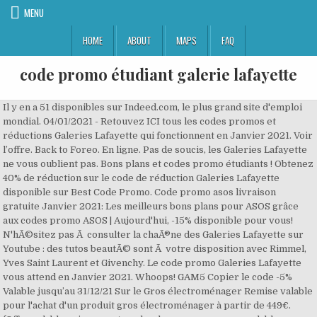
MENU
HOME
ABOUT
MAPS
FAQ
code promo étudiant galerie lafayette
Il y en a 51 disponibles sur Indeed.com, le plus grand site d'emploi mondial. 04/01/2021 - Retouvez ICI tous les codes promos et réductions Galeries Lafayette qui fonctionnent en Janvier 2021. Voir l’offre. Back to Foreo. En ligne. Pas de soucis, les Galeries Lafayette ne vous oublient pas. Bons plans et codes promo étudiants ! Obtenez 40% de réduction sur le code de réduction Galeries Lafayette disponible sur Best Code Promo. Code promo asos livraison gratuite Janvier 2021: Les meilleurs bons plans pour ASOS grâce aux codes promo ASOS | Aujourd'hui, -15% disponible pour vous! N'hÃ©sitez pas Ã consulter la chaÃ®ne des Galeries Lafayette sur Youtube : des tutos beautÃ© sont Ã votre disposition avec Rimmel, Yves Saint Laurent et Givenchy. Le code promo Galeries Lafayette vous attend en Janvier 2021. Whoops! GAM5 Copier le code -5% Valable jusqu’au 31/12/21 Sur le Gros électroménager Remise valable pour l'achat d'un produit gros électroménager à partir de 449€. (Offre valable uniquement sur boulanger.com, non cumulable avec d'autres promotions, non valable en magasin. Avec Code promo livraison gratuite Galeries Lafayette, retrouvez des réductions, Code livraison gratuite Galeries Lafayette ou Livraison offerte Galeries Lafayette pour faire des achats moins chers en Galeries Lafayette. … Profitez d'un code promo Fnac en Janvier 2021 sur L'Équipe et obtenez -20% pour les étudiants, -400€ sur Canon, jusqu'à -80% et 25 bons plans vérifiés. Rien de mieux qu'un Code promo frais de port Galeries Lafayette qui diminuera le prix de votre panier! LA SOCIÃ?TÃ? Some common exclusions are sale/clearance products. Les Galeries Lafayette proposent tout au long de l’année des codes Promo sur différents produits. Et Galeries Lafayette l'a bien compris car sur le site en ligne, vous trouverez de nombreux modÃ¨les pour les femmes et les hommes et pour toutes les occasions. Bien sÃ»r, vous pouvez retrouver tous les produits utilisÃ©s en rayon ou bien sur le site. Réductions vérifiées quotidiennement Service 100% Gratuit Économisez avec les codes promotionnels et les coupons de Galeries Lafayette pour novembre 2020. Bénéficiez de notre code promo galeries lafayette de -30% | 51 réduction testées en Janvier De plus, obtenez la livraison gratuite sur votre commande de 75 € ou plus. Fornire batteria per laptop di alta qualità, adattatore, 12 anni di esperienza nel settore, sconto del 35% Détails: Retrouvez ici tous les meilleurs bons plans Galeries Lafayette du moment. En ligne En magasin. The Giftly Prepaid Gift is redeemed for money through the Giftly website. Vous voulez le code réduc Galeries Lafayette 30% ou le code privilège Galeries Lafayette? Retrouvez 5 codes promo et réductions Galeries Lafayette sur LaReduction.fr. Choose your currency 4. Les meilleurs bons plans Janvier 2021 grâce aux codes promo Ouest France | Aujourd'hui, un code promo Galeries Lafayette de 70% disponible ! Venez très vite! Durant ces ventes vous pourrez bÃ©nÃ©ficier de rÃ©ductions trÃ¨s importantes sur une sÃ©lection d'articles. 10% de remise pour les étudiants . Utiliser Code Promo Galerie Lafayette peut obtenir jusqu'à 89% hors commande en Janvier 2021. Cliquez et faites des économies avec 281 codes promo & bons d'achat Galerie Lafayette. Radins.com vous aide à économiser gratuitement et toute l'année avec les meilleures réductions Galeries Lafayette trouvées sur Internet et valables en Janvier 2021 Nous utilisons avec nos partenaires la technologie des cookies permettant de personnaliser votre expÃ©rience au maximum. Avant-premières Soldes : jusqu'à -50% sur des centaines d'articles de la boutique en ligne Galeries Lafayette. Ils sont stockÃ©s sur votre ordinateur tant que vous ne modifiez pas les paramÃ¨tres dâutilisation des cookies. Ils nous permettent Ã©galement dâamÃ©liorer lâexpÃ©rience des internautes sur notre site, ainsi que de corriger les problÃ¨mes frÃ©quemment rencontrÃ©s, mais aussi dâadapter nos services en fonction de lâutilisateur. Grâce à ces coupons promotionnels Galeries Lafayette, vous aurez accès aux dernières collections mode et accessoires femme, homme, enfant et l'actualité des magasins Galeries Lafayette. Le contenu sera ciblÃ© en fonction des prÃ©fÃ©rences de chaque utilisateur grÃ¢ce Ã ces cookies. Today we are Ireland’s leading academic and commercial photographers, with prestigious appointments such as our appointment to the Government Photographers Framework. Ma Reduc vous propose 10 codes promo à valoir sur The tom hope - Offre du moment : 20% de réduction sur tout le site et sans minimum d'achat chez The tom hope. Profitez des promos avec -10€ sur 20 Minutes. Les faits ont eu lieu lundi 28 décembre, dans le grand magasin du centre-ville de Nantes. Vous avez alors la possibilitÃ© de participer aux ventes privÃ©es. 6. for registration the link can be found in the video. Dernier Code promo Galeries Lafayette en Janvier 2021: 70% de remise avec ce Code reduction Galeries Lafayette sur les Galeries Lafayette soldes. En effet, de nombreux produits en coton bio, des cosmÃ©tiques naturellesâ¦ vous sont proposÃ©s. Vous êtes à la recherche d'un emploi : Galeries Lafayette ? Do check back often or bookmark the page for those Dick's Coupon Code 25% Off offers: including 12 Dick's Coupon Code 25% Off promo codes and 98 deals in January 2021. Bénéficiez de notre code promo galeries lafayette de -30% | 50 réduction testées en Janvier Les Galeries Lafayette sont un magasin incontournable pour retrouver de nombreuses grandes marques au mÃªme endroit. Janvier 2021 : Avec nos code promo valides sur vos marques préférées, obtenez des réductions facilement. Bienvenue dans l'univers de la mode, beauté, accessoire et maison des Galeries Lafayette ! Obtenez des rabais incroyables sur votre magasin préféré. Venez très vite! Ayez le réflexe Figaro Code Promo. Nouveau client : tu es remboursé de 2,5% sur le montant hors taxe et hors frais de port de ta commande sous réserve de validation par le marchand. Code promo étudiant chez Galeries Lafayette en Janvier 2021. Start with 100 FREE email verifications! Galeries Lafayette promo codes can only be used once, so if you’ve ever used the code in the past then it won’t work again. ♥ mis à jour régulièrement ♥ 100% gratuit. Cette dÃ©marche permet le suivi, l'analyse et le ciblage publicitaire. Nous les utilisons afin dâavoir un aperÃ§u des offres promotionnelles proposÃ©es sur ce site Web. Ma Reduc vous propose 21 codes promo à valoir sur Galeries Lafayette - Offre du moment : 10 € offerts en bon d'achat. Janvier 2021 : Avec nos code promo valides sur vos marques préférées, obtenez des réductions facilement. Ils nous permettent dâimplanter des formulaires de contact sur le site et garantissent ses fonctionnalitÃ©s les plus importantes. Nantes. Find information security including guides, security bulletin, news, white papers and other resources for your Xerox equipment and software. Avec Aircampus, profitez des meilleurs codes promos pour étudiants et jeunes de 15 à 25 ans ! Commandez tous ce qu'il vous faut à 89% de remise au plus. Les informations recueillies par les tiers ne contiennent pas des donnÃ©es personnelles afin dâidentifier les utilisateurs (il nây a aucune rÃ©fÃ©rence Ã leur numÃ©ro de tÃ©lÃ©phone ou leur adresse mail par exemple). Ils sont stockÃ©s sur votre ordinateur tant que vous ne modifiez pas les paramÃ¨tres dâutilisation des cookies. Ces cookies peuvent Ãªtre placÃ©s par des [des tiers] comme les rÃ©seaux sociaux ou publicitaires. Galeries Lafayette offre-t-il une réduction pour les étudiants ? SMV-Galeries Lafayette d'Epône devrait connaître, d'ici à quelques jours, l'une de ses dernières grèves. Qui est Galeries Lafayette. Utilisez gratuitement les Galeries Lafayette code promo et bon de reduction Galeries Lafayette sur Noscodespromo.com maintenant! Make your first deposit via Sobflous, Runpay or bank transfer. Code promo Cabaïa Codes réductions Cabaïa valides - janvier 2021. Cependant il arrive souvent de rater un code promo Galeries Lafayette ou une bonne affaire au bon moment. Découvrez les offres et codes promo Galeries Lafayette Janvier 2021 sur L'Équipe. There are a wide range of Dick's Coupon Code 25% Off promo codes, offers and deals from different stores. Les Galeries Lafayette proposent tout au long de l’année des codes Promo sur différents produits. Tous les codes promos et réductions Galeries Lafayette validés en Janvier 2021 par eBuyClub - 20€ de remise à partir de 110€ d'achat et faites vous rembourser jusqu'à 3% en Cashback sur vos achats Galeries Lafayette ð. Yupeek s'associe à Student Beans pour te donner les meilleurs bons plans et codes promo ! Votre code promo Galeries Lafayette vous permet de bénéficier de 10€ de remise en Janvier 2021. Ils ne sont donc pas fondamentaux pour utiliser notre site. Foreo Student Discount. 1 févr. Ma Reduc vous propose 21 codes promo à valoir sur Galeries Lafayette - Offre du moment : 10 € offerts en bon d'achat. Bon shopping chez Galeries Lafayette ! La montre est le meilleur accessoire pour habiller une tenue dÃ©contractÃ©e ou chic. Catégories similaires. Les coupons de réduction Galeries Lafayette c'est l'accès au site de vente en ligne des grands magasins parisiens. Cependant, ces tiers ont la possibilitÃ© dâutiliser des informations collectÃ©es sur vous sur dâautres sites Internet et les recouper avec celles prÃ©cÃ©demment recueillies. Code promo étudiant chez Galeries Lafayette en Janvier 2021. Set in the historic French Quarter, this redesigned hotel offers easy access to area attractions, including Harrah's Casino, the House of Blues and the Audubon Aquarium of the Americas. Code Promo Galeries Lafayette Code réduction 2020. Bénéficiez de notre code promo galeries lafayette de -30% | 50 réduction testées en Janvier Parmi les nombreux articles proposÃ©s, vous pourrez aussi retrouver une large sÃ©lection dâarticles de mode responsable. Votre code promo Galeries Lafayette vous permet de bé