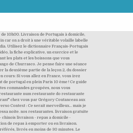
 de 10h00. Livraison de Portugais à domicile,
n car on a droit à une véritable volaille labelle
. Utilisez le dictionnaire Français-Portugais
o, la fiche explicative, un exercice et le
nt les plats et les boissons que vous
Frango de Churrasco. Je pense faire une séance
r la deuxième partie de la leçon 2, du dossier
n cours: Si vous allez en France, vous irez
ut de portugal en plein Paris 10 ème ! Ce guide
toutes commandes groupées, nous vous
o restaurante num restaurante do restaurante
taurant" chez vous par Grégory Coutanceau aux
rso Context : Ce serait merveilleux... mais je
sa noite. nos restaurantes. livraison gratuite
 chinois livraison - repas a domicile -
ion de repas à emporter ou en livraison.
référés, livrés en moins de 30 minutes. Le