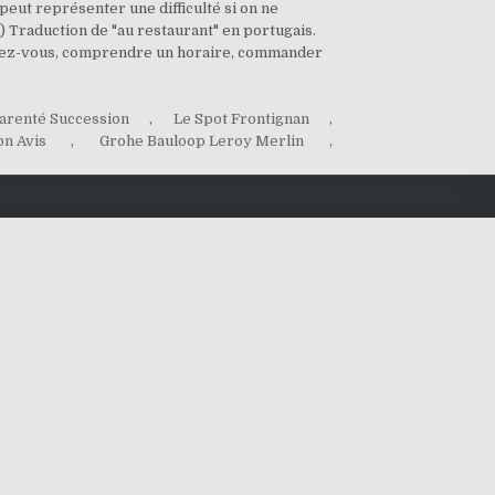
eut représenter une difficulté si on ne
s) Traduction de "au restaurant" en portugais.
rendez-vous, comprendre un horaire, commander
arenté Succession
,
Le Spot Frontignan
,
on Avis
,
Grohe Bauloop Leroy Merlin
,