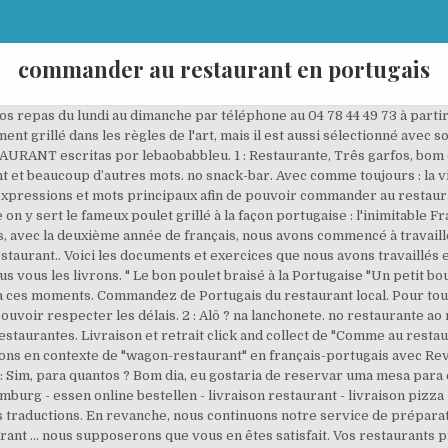
commander au restaurant en portugais
os repas du lundi au dimanche par téléphone au 04 78 44 49 73 à partir
t grillé dans les règles de l'art, mais il est aussi sélectionné avec soi
T escritas por lebaobabbleu. 1 : Restaurante, Três garfos, bom dia
et beaucoup d’autres mots. no snack-bar. Avec comme toujours : la vidé
 expressions et mots principaux afin de pouvoir commander au restaura
n y sert le fameux poulet grillé à la façon portugaise : l'inimitable 
, avec la deuxième année de français, nous avons commencé à travaille
staurant.. Voici les documents et exercices que nous avons travaillés e
s vous les livrons. " Le bon poulet braisé à la Portugaise "Un petit bo
a à ces moments. Commandez de Portugais du restaurant local. Pour 
uvoir respecter les délais. 2 : Alô ? na lanchonete. no restaurante a
restaurantes. Livraison et retrait click and collect de "Comme au res
ions en contexte de "wagon-restaurant" en français-portugais avec Reve
 Sim, para quantos ? Bom dia, eu gostaria de reservar uma mesa para es
urg - essen online bestellen - livraison restaurant - livraison pizza -
traductions. En revanche, nous continuons notre service de préparat
t ... nous supposerons que vous en êtes satisfait. Vos restaurants p