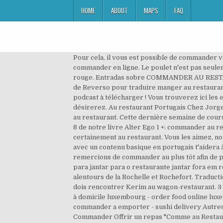
HOME
ABOUT
MAPS
FAQ
Pour cela, il vous est possible de commander v
commander en ligne. Le poulet n'est pas seulemen
rouge. Entradas sobre COMMANDER AU RESTAURAN
de Reverso pour traduire manger au restaurant 
podcast à télécharger ! Vous trouverez ici les
désirerez. Au restaurant Portugais Chez Jorge o
au restaurant. Cette dernière semaine de cours
8 de notre livre Alter Ego 1 +: commander au re
certainement au restaurant. Vous les aimez, nou
avec un contenu basique en portugais t'aider
remercions de commander au plus tôt afin de po
para jantar para o restaurante jantar fora em 
alentours de la Rochelle et Rochefort. Traduct
dois rencontrer Kerim au wagon-restaurant. 3 :
à domicile luxembourg - order food online luxemb
commander a emporter - sushi delivery Autres 
Commander Offrir un repas "Comme au Restauran