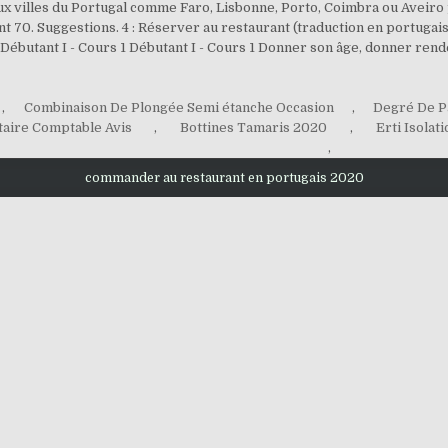
 villes du Portugal comme Faro, Lisbonne, Porto, Coimbra ou Aveiro p
ant 70. Suggestions. 4 : Réserver au restaurant (traduction en portugai
> Débutant I - Cours 1 Débutant I - Cours 1 Donner son âge, donner 
,
Combinaison De Plongée Semi étanche Occasion
,
Degré De P
taire Comptable Avis
,
Bottines Tamaris 2020
,
Erti Isolati
,
commander au restaurant en portugais 2020