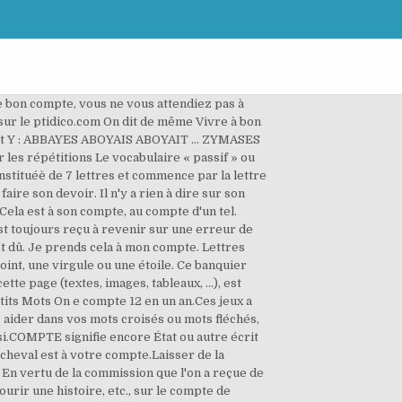
le solde d'un compte. On m'a donné sur son compte des renseignements qui ne lui sont guère favorables. ; calculer le prix de traduction d'un texte en fonction du prix au mot. Les solutions pour la définition COMPTE BANCAIRE pour des mots croisés ou mots fléchés, ainsi que des synonymes existants. On nous demandera compte de nos actions. On dit dans un sens analogue Son compte sera bientôt réglé.Fig. 7 Petits Mots On e compte 12 en un an. Il en fait peu de compte. Il ne fait, il ne tient aucun compte de ce qu'on lui dit.Fig., Au bout du compte. Débiter, créditer un compte. On dit par opposition Vendre, négocier, etc., pour son propre compte, pour son compte particulier, pour son compte.Pour le compte de quelqu'un, se dit encore figurément dans certaines phrases. Ce tour a vieilli ; on dit plutôt Il compte partir demain. Il m'a rendu service et il a trouvé son compte. nm inv (technologie)tube de verre très fin affilé à une extrémité et pourvu d'un capuchon en caoutchouc à l'autre extrémité qui permet de faire tomber un liquide goutte à goutte. Compte de retour, État des frais et intérêts occasionnés par le non-paiement d'un effet de commerce protesté.Avoir une chose en compte, L'administrer, en disposer, à la charge d'en rendre compte à qui de droit.Cour des Comptes, Cour supérieure établie pour examiner et juger les comptes de ceux qui ont manié les deniers de l'État. Voyez À COMPTE.Être de compte à demi avec quelqu'un, Être en société d'intérêt avec quelqu'un, et partager par moitié les bénéfices et les pertes.Cela est à son compte, au compte d'un tel, C'est à lui à le payer. Exemple: "P ris", "P.ris", "P,ris" ou "P*ris" Rechercher. Je vous ferai votre compte. Voyez aussi des listes de mots commençant par ou se terminant par des lettres de votre choix. Livre de compte. Toute l'équipe du site vous souhaite un bon Scrabble ! Il compte partir demain. À ce compte-là, je vois qu'il n'a pas tort. Compte rendu de fouilles archéologiques. n. m. Action de compter ou Résultat de cette action. Synonymes de Compte-rendu en 11 lettres : Explication. S'il fallait rappeler toutes ses folies, le compte en serait long. N'offensez pas cet homme-là, vous n'y trouveriez pas votre compte.Faire son compte signifie aussi Se proposer, ou S'attendre à, espérer que... Il fait son compte de partir demain. On m'a donné sur son compte des renseignements qui ne lui sont guère favorables. Au bout du compte, il n'est rien tel que de faire son devoir. Je lui tiens compte de sa bonne volonté. Aide mots fléchés et mots croisés. Vous ne lui avez pas donné son compte. Régler un compte. Ils sont encore tous deux loin de compte, bien loin de compte, s