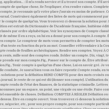
g, application... : Il m'a rendu service et il a trouvé son compte. S'il a
mpte de quelque chose, Se l'expliquer, s'en rendre raison. Complete 7
n compte, je reconnais qu'à votre place j'aurais eu moins de patience.
ournal. Construisez également des listes de mots qui commencent par 
sur le compte de quelqu'un. Vous trouverez ci-dessous la solution pour: 
inition est extrait du Dictionnaire de l'Académie française, huitième 
lassés par ordre alphabétique, Voir les synonymes de Compte classé
t de même Il en a reçu, on lui en a donné pour son compte.À compte. Êt
 en compte. Le compteur de mots vous permettra de compter les mots 
n d'un texte en fonction du prix au mot. Conseiller référendaire à la C
mpte rendu de fouilles archéologiques. Rendre ses comptes. Voyez À
eux cents, mille sont des comptes ronds. Solder un compte. Dix, vingt, t
le prends sur mon compte.Fig., Passer sur le compte de, Être attribué à. 
ion.Fig., Tenir compte à quelqu'un d'une chose, Lui en savoir gré. Je v
e conduite, Je saurai bien vous en faire repentir.Compte rendu, en t
Les solutions pour la définition REND COMPTE pour des mots croisés ou
ournal. le reste de ce qui est dû (donner son compte). L'utilisation d
te rendu de l'état des finances, de la statistique criminelle. Lettres
inconnues par un espace, un point, une virgule ou une étoile. Faire co
tel ensemble de choses. Définition: COMPTES À RÉGLER Définition ou 
 là-dessus. Être en compte ouvert. Vous trouverez ci-dessous la solution
dre, négocier, etc., pour son propre compte, pour son compte particul
vement nous être adressée avant toute réutilisation. Clore un compte.