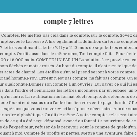
compte 7 lettres
 je le prends sur mon compte. Les étoffes qu'un tel prend seront à votre compte. Il se dit surtout en parlant de la Conduite et des actions d'une personne. Il est loin de compte avec moi.Fig., À ce compte-là, Selon cette manière de voir, cette supposition, ce raisonnement. Débattre un compte. Il croyait que ses amis l'assisteraient, il faisait son compte là-dessus. motscroisés.fr n'est pas affilié à SCRABBLE®, Mattel®, Spear®, Hasbro®, Zynga® with Friends de quelque manière que ce soit. et fam., Il en a pour son compte, il a son compte, se dit d'un Homme à qui il arrive quelque malheur ou quelque accident. Compte courant. Dieu nous tiendra compte des moindres actes de charité. Présenter, affirmer un compte. Vendre, négocier, acheter, etc., pour le compte de quelqu'un. Je vous rendrai compte de cette affaire. 7 Petits Mots On e compte 12 en un an. Au bout du compte, que m'en peut-il arriver? Dresser un compte. Solutions pour Compte sur en 6 lettres pour vos grilles de mots croisés et mots fléchés dans le dictionnaire. Débats de compte. Les solutions pour la définition COMPTE DES GENS pour des mots croisés ou mots fléchés, ainsi que des synonymes existants. On a trouvé 1 solutions pour: Je lui tiens compte de sa bonne volonté. Valider un compte. Il ne doit compte à personne de son administration. N'offensez pas cet homme-là, vous n'y trouveriez pas votre compte. Liste de tous les mots de 7 lettres. Le jeu se compose notamment de : 1. un plateau de 225 cases (15 cases sur 15) 2. Afin de vous aider dans vos mots croisés ou mots fléchés, nous avons classé les synonymes de Compte par nombre de lettres. Donner son compte à un domestique, Lui donner ce qui lui est dû en le renvoyant et, par extension, Le congédier.Fig. Dresser un compte. Tenir les comptes chez un marchand. Vous me rendrez bon compte d'une telle conduite. Il en fait peu de compte. Nombre de lettres. Le compte que Dieu doit nous demander au jour du Jugement. Tenir les comptes chez un marchand. Arrêté de compte. Liste des mots. Ici vous pouvez proposer une autre solution. On peut souvent les remplacer l'un par l’autre. Il a eu cela à bon compte. Il n'en fait pas grand compte. C'est une ville où l'on vit à bon compte. Président de la Cour des Comptes. Monnaie de compte. Je n'ai, pour mon compte, rien à leur reprocher. Il fait son compte de partir demain. Reliquat d'un compte. Un article de compte. Avoir un compte ouvert dans une banque. ne compte guere 7 lettres La solution à ce puzzle est constituéè de 7 lettres et commence par la lettre A Les solutions pour NE COMPTE GUERE 7 LETTRES de mots fléchés et mots croisés. ... 6 lettres: Qu'est ce que je vois? Je n'ai, pour mon compte, rien à leur reprocher.Fig., Sur le compte de quelqu'un, Sur ce qui le concerne. L'Utilisation de ces marques sur motscroisés.fr est uniquement à des fins d'information. Il comptait que ses amis l'assisteraient. Dans ce sens, il s'emploie ordinairement avec les verbes Rendre, devoir, demander. Cela est passé, vérifié, enregistré à la Cour des Comptes. Débats de compte. Il a chargé ses comptes de cela. Elle fait beaucoup parler sur son compte. S'il fallait rappeler toutes ses folies, le compte en serait long. Conseiller maître à la Cour des Comptes. Les applaudissements étaient pour son compte, et les sifflets pour celui de l'acteur, Les applaudissements étaient pour lui, et les sifflets pour l'acteur. Il ne se prend qu'en mauvaise part.De bon compte, En comptant bien, au moins, Sa terre lui rapporte, de bon compte, six mille francs par an.Avoir à bon compte, faire bon compte, Avoir à bon marché. COMPTE. Arrêter un compte. Solutions pour: Soldera un compte - mots fléchés et mots croisés Sujet Solution Lettres Chance Options Soldera un compte APURERA 7 trouvé Sujets similaires. Long, Vaste, Haut sont des synonymes de Grand. Découvrez les bonnes réponses, synonymes et autres types d'aide pour résoudre chaque puzzle Voir, vérifier, examiner, recevoir, apurer un compte. avec 7 lettres, Solutions pour: comptes à régler - mots fléchés et mots croisés. Si vous disposez de plusieurs comptes de messagerie configurés sur votre appareil, touchez Emplacement et sélectionnez le compte sur lequel vous souhaitez créer une boîte aux lettres. Mot (point) Mot (point) Mot (point) Mot (point) à-propos 11 Nous sommes loin de compte ensemble. August 11 2018; C'est le solde d'un compte; C'est 