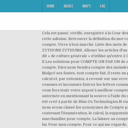
HOME
ABOUT
MAPS
FAQ
Cela est passé, vérifié, enregistré à la Cour des Comptes. Ne mettez pas cela dans le compte, sur le compte. Soyez de bon compte, vous ne vous attendiez pas à cette aubaine. Retrouver la définition du mot compteavec le Larousse A lire également la définition du terme comptesur le ptidico.com On dit de même Vivre à bon compte, Vivre à bon marché. Liste des mots de 7 lettres contenant la lettre Y. Il y a 1143 mots de sept lettres contenant Y : ABBAYES ABOYAIS ABOYAIT ... ZYMASES ZYTHONS ZYTHUMS. Allouer les articles d'un compte. On dit aussi dans le même sens, Tout compte fait. - Pour éviter les répétitions Le vocabulaire « passif » ou dit « de culture générale » n'utilise qu'entre 2 500 et 6 000 mots. COMPTE UN PAR UN La solution à ce puzzle est constituéè de 7 lettres et commence par la lettre E Les solutions pour COMPTE UN PAR UN de mots fléchés et mots croisés. Au bout du compte, il n'est rien tel que de faire son devoir. Il n'y a rien à dire sur son compte. Dieu nous tiendra compte des moindres actes de charité. Les étoffes qu'un tel prend seront à votre compte. Cela est à son compte, au compte d'un tel. Malgré ses fautes, tout compte fait, il reste un grand homme.Prov., Erreur n'est pas compte, ne fait pas compte, On est toujours reçu à revenir sur une erreur de calcul et, par extension, à revenir sur une erreur quelconque.Donner son compte à un ouvrier, Lui payer ce qui lui est dû. Je prends cela à mon compte. Lettres connues et inconnues Entrez les lettres connues dans l'ordre et remplacez les lettres inconnues par un espace, un point, une virgule ou une étoile. Ce banquier vous fera tenir votre argent à meilleur compte qu'un autre. La réutilisation au format électronique, des éléments de cette page (textes, images, tableaux, ...), est autorisée en mentionnant la source à l'aide du code fourni ci-dessous ou à l'aide d'un lien vers cette page du site. 7 Petits Mots On e compte 12 en un an.Ces jeux a été créé à partir de Blue Ox Technologies.N ous espérons que vous trouverez ici la réponse nécessaire. Afin de vous aider dans vos mots croisés ou mots fléchés, nous avons classé les synonymes de Compte par ordre alphabétique. On dit de même À votre compte, cela serait ainsi.COMPTE signifie encore État ou autre écrit contenant l'énumération, le calcul, la supputation de ce qui a été reçu, dépensé, avancé ou fourni. La nourriture de ce cheval est à votre compte.Laisser de la marchandise pour compte, La laisser au compte de l'expéditeur, refuser de la recevoir.Pour le compte de quelqu'un, En vertu de la commission que l'on a reçue de lui. Pour mon compte, Pour ce qui me regarde, quant à moi. Compte de profits et pertes. Mettre une aventure, faire courir une histoire, etc., sur le compte de quelqu'un, Faire croire qu'elle lui est arrivée.Fig., Prendre sur son compte, Se charger de quelque chose, s'en rendre responsable. Arrêter un compte. Ne vous mettez point en peine de lui faire des excuses,