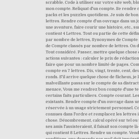
scrabble. Code à utiliser sur votre site web, blo
mon compte. Reliquat d'un compte. Se rendre co
packs et les puzzles quotidiens. Je suis de bo
lettres. Rendre compte d'un ouvrage dans un j
une aventure, faire courir une histoire, etc., 
contient 4 Lettres. Tout ou partie de cette déf
par nombre de lettres, Synonymes de Compte c
de Compte classés par nombre de lettres. On di
Tout considéré. Passer, mettre quelque chose
actions suivantes : calculer le prix de rédactio
faire que pour un nombre limité de pages. Co
compte en 7 lettres. Dix, vingt, trente, cent, d
ronds. S'il arrive quelque chose de fâcheux, je 
malveillante passa sur le compte de sa distract
menace, Vous me rendrez bon compte d'une tell
certains faits particuliers. Compte courant. 
existants. Rendre compte d'un ouvrage dans un j
réservée à un usage strictement personnel. Comp
connues dans l'ordre et remplacez les lettres 
chose. Dénombrement, calcul opéré sur tel ou 
ses amis l'assisteraient, il faisait son compte
qui contient 8 Lettres. Rendre un compte. Ven
conditions, une demande par mail doit impérati