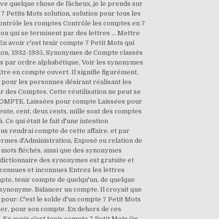
rrive quelque chose de fâcheux, je le prends sur
 Petits Mots solution, solution pour tous les
 Contrôle les comptes Contrôle les comptes en 7
ou qui se terminent par des lettres … Mettre
En avoir c'est tenir compte 7 Petit Mots qui
édition, 1932-1935, Synonymes de Compte classés
s par ordre alphabétique, Voir les synonymes
re en compte ouvert. Il signifie figurément,
pour les personnes désirant réalisant les
our des Comptes. Cette réutilisation ne peut se
 COMPTE. Laissées pour compte Laissées pour
rente, cent, deux cents, mille sont des comptes
Ce qui était le fait d'une intention
ous rendrai compte de cette affaire. et par
ermes d'Administration, Exposé ou relation de
 mots fléchés, ainsi que des synonymes
u dictionnaire des synonymes est gratuite et
 connues et inconnues Entrez les lettres
mpte, tenir compte de quelqu'un, de quelque
synonyme. Balancer un compte. Il croyait que
 pour: C'est le solde d'un compte 7 Petit Mots
ier, pour son compte. En dehors de ces
 En avoir c'est tenir compte 7 Petit Mots On