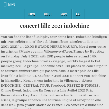
MENU
HOME
ABOUT
MAPS
FAQ
concert lille 2021 indochine
You can find the list of Coldplay tour dates here. Indochine kündigen
mit „Nos célébrations“ ihr Jubiläumsalbum „Singles Collection
2001-2021“ an. 20.00 H STADE PIERRE MAUROY. Merci pour votre
inscription ! Music event in Villeneuve-d'Ascq, France by Hey Alex
on Saturday, July 3 2021 with 28K people interested and 5.5K
people going. Indochine tickets - viagogo, world's largest ticket
marketplace. Le groupe Indochine offre 100 places de concert pour
sa tournée anniversaire qui passera dans la métropole de Lille
(Nord) le 3 juillet 2021. Kaufen 05 Juni 2021 Konzert von Indochine
in Marseille ... Konzert von Indochine in Villeneuve-d'Ascq.
INDOCHINE - CENTRAL TOUR. Facebook. RESTEZ INFORMES .
Online Event. Indochine En Concert à Lille Juillet 2021 Prix
Réservation - Hey Alex ... Lille : autres actus. Pour célébrer leur
40ans, le groupe annonce une tournée unique et exceptionn elle
dans les 5 plus grands stades de France. Les concerts d’Indochine