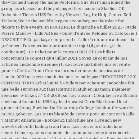
they formed under the name Pectoralz, Guy Berryman joined the
group as a bassist and they changed their name to Starfish. OK.
Indochine Tickets US$ Recently Viewed ; Log In; Help Centre Sell
Tickets; We're the world’s largest secondary marketplace for
tickets to live events. INDOCHINE Le dimanche 4 juillet 2021 - Stade
Pierre Mauroy - Lille AR Bus + billet d’entrée Pelouse ou Catégorie 1
DESCRIPTIF Ce package compr end : - l'aller/ retour en autocar - la
présence d'un coordinateur durant le trajet (il peut s'agir du
conducteur) - Le ticket pour le concert BILLET Les billets
concernent le concert du 4 juillet 2021. Soyez au courant de nos
activités. Indochine en concert : de nouveaux billets mis en vente
pour le Central Tour : Ce sera un des évènments musicaux de
l'année 2021 si la crise sanitaire ne s'en mêle pas ! INDOCHINE 2021
CENTRAL TOUR Achat limité à 4 billets par acheteur. Indochine fait
une belle surprise aux fans ! Retrait gratuit en magasin, paiement
sécurisé, e-ticket. 17-03-2018 par hey-alex.fr . Coldplay are a British
rock band formed in 1996 by lead vocalist Chris Martin and lead
guitarist Jonny Buckland at University College London. Sie wurden
in 1981 geboren. Les Insus bientôt de retour pour un concert à Lille
? Matmut Atlantique - Bordeaux. Indochine are a French new
wave/rock outfit hailing from Paris. Les concerts d'Indochine
restent d'incroyables moments de communion avec des concerts
spectaculaires comme le 13 tour : tournée à guichets fermés dont 6