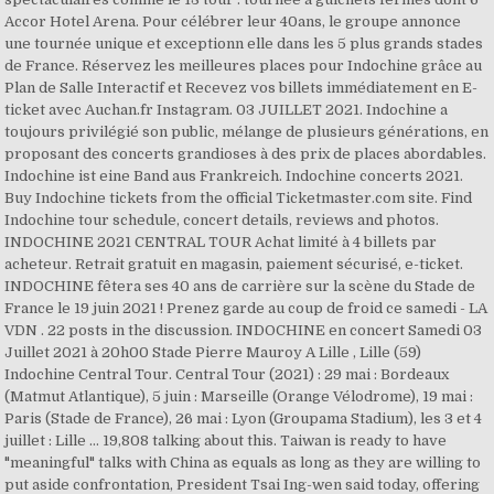
Accor Hotel Arena. Pour célébrer leur 40ans, le groupe annonce
une tournée unique et exceptionn elle dans les 5 plus grands stades
de France. Réservez les meilleures places pour Indochine grâce au
Plan de Salle Interactif et Recevez vos billets immédiatement en E-
ticket avec Auchan.fr Instagram. 03 JUILLET 2021. Indochine a
toujours privilégié son public, mélange de plusieurs générations, en
proposant des concerts grandioses à des prix de places abordables.
Indochine ist eine Band aus Frankreich. Indochine concerts 2021.
Buy Indochine tickets from the official Ticketmaster.com site. Find
Indochine tour schedule, concert details, reviews and photos.
INDOCHINE 2021 CENTRAL TOUR Achat limité à 4 billets par
acheteur. Retrait gratuit en magasin, paiement sécurisé, e-ticket.
INDOCHINE fêtera ses 40 ans de carrière sur la scène du Stade de
France le 19 juin 2021 ! Prenez garde au coup de froid ce samedi - LA
VDN . 22 posts in the discussion. INDOCHINE en concert Samedi 03
Juillet 2021 à 20h00 Stade Pierre Mauroy A Lille , Lille (59)
Indochine Central Tour. Central Tour (2021) : 29 mai : Bordeaux
(Matmut Atlantique), 5 juin : Marseille (Orange Vélodrome), 19 mai :
Paris (Stade de France), 26 mai : Lyon (Groupama Stadium), les 3 et 4
juillet : Lille … 19,808 talking about this. Taiwan is ready to have
"meaningful" talks with China as equals as long as they are willing to
put aside confrontation, President Tsai Ing-wen said today, offering