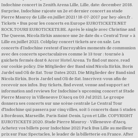
Indochine concert in Zenith Arena Lille, Lille, date: december 2018.
Surprise, Indochine rajoute un 2e et dernier concert au stade
Pierre Mauroy de Lille en juillet 2021 ! 18-07-2017 par hey-alex.fr .
Tickets + Bus pour les concerts en Europe EUROTICKETS.NET
ROCK.TOURS EUROTICKETS.BE. Après le single avec Christine and
The Queens, Nicola Sirkis annonce une 2e date du « Central Tour » à
Lille en juillet 2021. Coldplay concert tickets are on sale. Les
concerts d’Indochine restent d’incroyables moments de communion
avec des concerts spectaculaires comme le 13 tour : tournée à
guichets fermés dont 6 Accor Hotel Arena. To find out more, read
our cookie policy. Die Mitglieder der Band sind Nicola Sirkis, Boris
Jardel und Oli de Sat. Tour Dates 2021. Die Mitglieder der Band sind
Nicola Sirkis, Boris Jardel und Oli de Sat. Inscrivez-vous afin de
recevoir nos infos. Buy tickets, find event, venue and support act
information and reviews for Indochine’s upcoming concert at Stade
Pierre Mauroy in Villeneuve D’Ascq on 03 Jul 2021. Le groupe
donnera ses concerts sur une scène centrale Le Central Tour
d'Indochine qui passera par cinq villes, soit 5 concerts dans 5 stades
à Bordeaux, Marseille, Paris Saint-Denis, Lyon et Lille. COPYRIGHT
EUROTICKETS 2020. Stade Pierre Mauroy - Villeneuve-d'Ascq.
Achetez vos billets pour Indochine 2021 Pack Bus Lille au meilleur
prix sur Fnac Spectacles, le leader de la billetterie en France. After