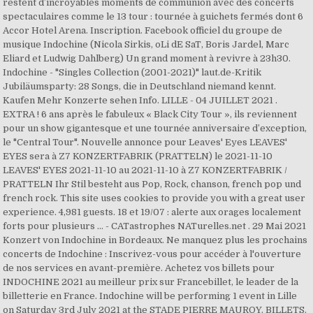
restent d’incroyables moments de communion avec des concerts
spectaculaires comme le 13 tour : tournée à guichets fermés dont 6
Accor Hotel Arena. Inscription. Facebook officiel du groupe de
musique Indochine (Nicola Sirkis, oLi dE SaT, Boris Jardel, Marc
Eliard et Ludwig Dahlberg) Un grand moment à revivre à 23h30.
Indochine - "Singles Collection (2001-2021)" laut.de-Kritik
Jubiläumsparty: 28 Songs, die in Deutschland niemand kennt.
Kaufen Mehr Konzerte sehen Info. LILLE - 04 JUILLET 2021 .
EXTRA ! 6 ans après le fabuleux « Black City Tour », ils reviennent
pour un show gigantesque et une tournée anniversaire d’exception,
le "Central Tour". Nouvelle annonce pour Leaves' Eyes LEAVES'
EYES sera à Z7 KONZERTFABRIK (PRATTELN) le 2021-11-10
LEAVES' EYES 2021-11-10 au 2021-11-10 à Z7 KONZERTFABRIK /
PRATTELN Ihr Stil besteht aus Pop, Rock, chanson, french pop und
french rock. This site uses cookies to provide you with a great user
experience. 4,981 guests. 18 et 19/07 : alerte aux orages localement
forts pour plusieurs ... - CATastrophes NATurelles.net . 29 Mai 2021
Konzert von Indochine in Bordeaux. Ne manquez plus les prochains
concerts de Indochine : Inscrivez-vous pour accéder à l'ouverture
de nos services en avant-première. Achetez vos billets pour
INDOCHINE 2021 au meilleur prix sur Francebillet, le leader de la
billetterie en France. Indochine will be performing 1 event in Lille
on Saturday 3rd July 2021 at the STADE PIERRE MAUROY. BILLETS.