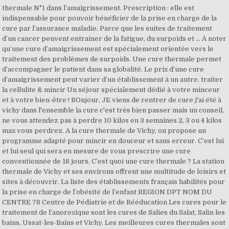
thermale N°1 dans l’amaigrissement. Prescription : elle est
indispensable pour pouvoir bénéficier de la prise en charge de la
cure par l’assurance maladie. Parce que les suites de traitement
d’un cancer peuvent entrainer de la fatigue, du surpoids et … À noter
qu’une cure d’amaigrissement est spécialement orientée vers le
traitement des problèmes de surpoids. Une cure thermale permet
d’accompagner le patient dans sa globalité. Le prix d’une cure
d’amaigrissement peut varier d’un établissement à un autre. traiter
la cellulite & mincir Un séjour spécialement dédié à votre minceur
et à votre bien-être ! BOnjour, JE viens de rentrer de cure j'ai été à
vichy dans l'ensemble la cure c'est très bien passer mais un conseil,
ne vous attendez pas à perdre 10 kilos en 3 semaines 2, 3 ou 4 kilos
max vous perdrez. A la cure thermale de Vichy, on propose un
programme adapté pour mincir en douceur et sans erreur. C’est lui
et lui seul qui sera en mesure de vous prescrire une cure
conventionnée de 18 jours. C’est quoi une cure thermale ? La station
thermale de Vichy et ses environs offrent une multitude de loisirs et
sites à découvrir. La liste des établissements français habilités pour
la prise en charge de l’obésité de l’enfant REGION DPT NOM DU
CENTRE 78 Centre de Pédiatrie et de Rééducation Les cures pour le
traitement de l’anorexique sont les cures de Salies du Salat, Salin les
bains, Ussat-les-Bains et Vichy. Les meilleures cures thermales sont