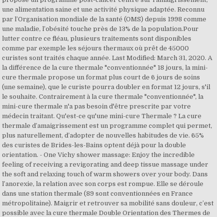
une alimentation saine et une activité physique adaptée. Reconnu
par l’Organisation mondiale de la santé (OMS) depuis 1998 comme
une maladie, l’obésité touche près de 13% de la population.Pour
lutter contre ce fléau, plusieurs traitements sont disponibles
comme par exemple les séjours thermaux où prêt de 45000
curistes sont traités chaque année. Last Modified: March 31, 2020. A
la différence de la cure thermale "conventionnée" 18 jours, la mini-
cure thermale propose un format plus court de 6 jours de soins
(une semaine), que le curiste pourra doubler en format 12 jours, s'il
le souhaite. Contrairement à la cure thermale "conventionnée", la
mini-cure thermale n'a pas besoin d'être prescrite par votre
médecin traitant. Qu'est-ce qu'une mini-cure Thermale ? La cure
thermale d’amaigrissement est un programme complet qui permet,
plus naturellement, d’adopter de nouvelles habitudes de vie. 65%
des curistes de Brides-les-Bains optent déjà pour la double
orientation. - One Vichy shower massage: Enjoy the incredible
feeling of receiving a revigorating and deep tissue massage under
the soft and relaxing touch of warm showers over your body. Dans
l’anorexie, la relation avec son corps est rompue. Elle se déroule
dans une station thermale (89 sont conventionnées en France
métropolitaine). Maigrir et retrouver sa mobilité sans douleur, c’est
possible avec la cure thermale Double Orientation des Thermes de