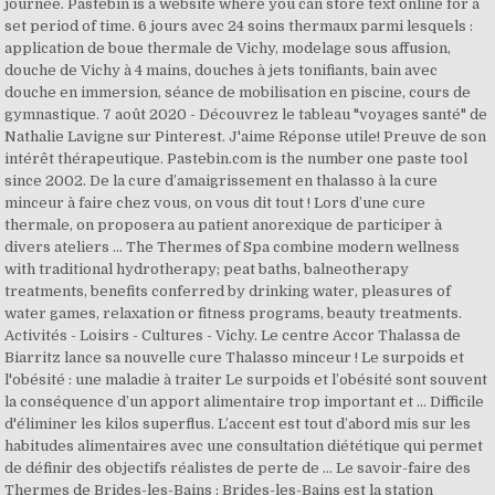
journée. Pastebin is a website where you can store text online for a
set period of time. 6 jours avec 24 soins thermaux parmi lesquels :
application de boue thermale de Vichy, modelage sous affusion,
douche de Vichy à 4 mains, douches à jets tonifiants, bain avec
douche en immersion, séance de mobilisation en piscine, cours de
gymnastique. 7 août 2020 - Découvrez le tableau "voyages santé" de
Nathalie Lavigne sur Pinterest. J'aime Réponse utile! Preuve de son
intérêt thérapeutique. Pastebin.com is the number one paste tool
since 2002. De la cure d’amaigrissement en thalasso à la cure
minceur à faire chez vous, on vous dit tout ! Lors d’une cure
thermale, on proposera au patient anorexique de participer à
divers ateliers … The Thermes of Spa combine modern wellness
with traditional hydrotherapy; peat baths, balneotherapy
treatments, benefits conferred by drinking water, pleasures of
water games, relaxation or fitness programs, beauty treatments.
Activités - Loisirs - Cultures - Vichy. Le centre Accor Thalassa de
Biarritz lance sa nouvelle cure Thalasso minceur ! Le surpoids et
l'obésité : une maladie à traiter Le surpoids et l’obésité sont souvent
la conséquence d’un apport alimentaire trop important et … Difficile
d'éliminer les kilos superflus. L’accent est tout d’abord mis sur les
habitudes alimentaires avec une consultation diététique qui permet
de définir des objectifs réalistes de perte de … Le savoir-faire des
Thermes de Brides-les-Bains : Brides-les-Bains est la station