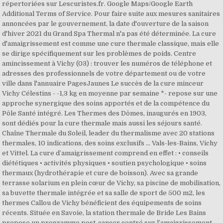
répertoriées sur Lescuristes.fr. Google Maps/Google Earth
Additional Terms of Service. Pour faire suite aux mesures sanitaires
annoncées par le gouvernement, la date d'ouverture de la saison
d'hiver 2021 du Grand Spa Thermal n'a pas été déterminée. La cure
d'amaigrissement est comme une cure thermale classique, mais elle
se dirige spécifiquement sur les problèmes de poids. Centre
amincissement à Vichy (03) : trouver les numéros de téléphone et
adresses des professionnels de votre département ou de votre
ville dans l'annuaire PagesJaunes Le succès de la cure minceur
Vichy Célestins - -1,3 kg en moyenne par semaine *- repose sur une
approche synergique des soins apportés et de la compétence du
Pôle Santé intégré. Les Thermes des Dômes, inaugurés en 1903,
sont dédiés pour la cure thermale mais aussi les séjours santé.
Chaîne Thermale du Soleil, leader du thermalisme avec 20 stations
thermales, 10 indications, des soins exclusifs ... Vals-les-Bains, Vichy
et Vittel. La cure d’amaigrissement comprend en effet : • conseils
diététiques • activités physiques • soutien psychologique • soins
thermaux (hydrothérapie et cure de boisson). Avec sa grande
terrasse solarium en plein cœur de Vichy, sa piscine de mobilisation,
sa buvette thermale intégrée et sa salle de sport de 500 m2, les
thermes Callou de Vichy bénéficient des équipements de soins
récents. Située en Savoie, la station thermale de Bride Les Bains
propose un programme post-cancer centré sur l’amaigrissement,