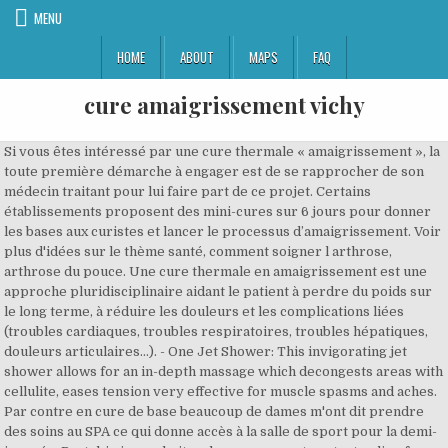
MENU
HOME
ABOUT
MAPS
FAQ
cure amaigrissement vichy
Si vous êtes intéressé par une cure thermale « amaigrissement », la
toute première démarche à engager est de se rapprocher de son
médecin traitant pour lui faire part de ce projet. Certains
établissements proposent des mini-cures sur 6 jours pour donner
les bases aux curistes et lancer le processus d’amaigrissement. Voir
plus d'idées sur le thème santé, comment soigner l arthrose,
arthrose du pouce. Une cure thermale en amaigrissement est une
approche pluridisciplinaire aidant le patient à perdre du poids sur
le long terme, à réduire les douleurs et les complications liées
(troubles cardiaques, troubles respiratoires, troubles hépatiques,
douleurs articulaires…). - One Jet Shower: This invigorating jet
shower allows for an in-depth massage which decongests areas with
cellulite, eases tension very effective for muscle spasms and aches.
Par contre en cure de base beaucoup de dames m'ont dit prendre
des soins au SPA ce qui donne accès à la salle de sport pour la demi-