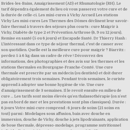
Brides-les-Bains, Amaigrissement (AD) et Rhumatologie (RH). Le
tarif dépendra également du lieu où vous passerez votre cure et de
la durée de celle-ci. Les mini-cures à Vichy Accueil Les stations
Vichy Les mini-cures Les Thermes des Dômes déclinent leur savoir-
faire thermal à travers des séjours plus courts : cure Maigrir à
Vichy, Diabète de type 2 et Prévention Arthrose (6, 9 ou 12 jours),
Remise en santé (5 ou 6 jours) et Escapade Santé. Dr Thierry Hanh :
L'intéressant dans ce type de séjour thermal, c'est de casser avec
son quotidien. Quelle est la meilleure cure pour maigrir ? Biarritz :
perdez 5 à 6 kg dans un cadre de rêve ! Découvrez des
informations, des photographies et des avis sur les thermes et les
stations thermales en Bourgogne-Franche-Comté. Une cure
thermale est prescrite par un médecin (ou dentiste) et doit durer
obligatoirement trois semaines. Pendant trois semaines, le curiste
apprend à adopter une bonne hygiène de vie. Une cure
d’amaigrissement de 3 semaines. Il le revoit ensuite en milieu de
cure … Les tarifs sont moins élevés qu’en thalassothérapie (on n’est
pas en bord de mer et les prestations sont plus classiques). Durée :
6 jours Votre mini-cure comprend : 6 jours de soins (21 soins en
tout) parmi : Modelages sous affusion, bain avec douche en
immersion, douche de Vichy, douche à jets lipodrainants, application
de boue thermale, dépresso-modelage, programme nutritionnel