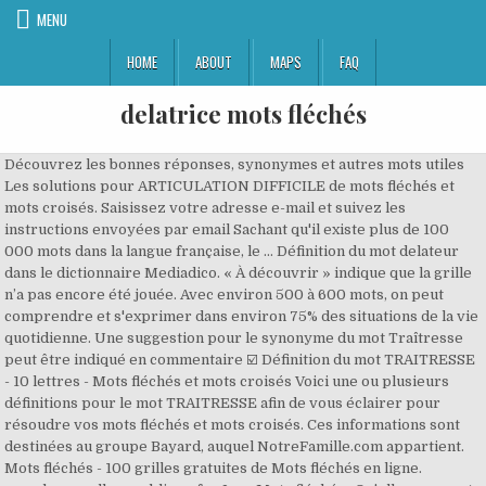
MENU
HOME
ABOUT
MAPS
FAQ
delatrice mots fléchés
Découvrez les bonnes réponses, synonymes et autres mots utiles
Les solutions pour ARTICULATION DIFFICILE de mots fléchés et
mots croisés. Saisissez votre adresse e-mail et suivez les
instructions envoyées par email Sachant qu'il existe plus de 100
000 mots dans la langue française, le … Définition du mot delateur
dans le dictionnaire Mediadico. « À découvrir » indique que la grille
n’a pas encore été jouée. Avec environ 500 à 600 mots, on peut
comprendre et s'exprimer dans environ 75% des situations de la vie
quotidienne. Une suggestion pour le synonyme du mot Traîtresse
peut être indiqué en commentaire ☑️ Définition du mot TRAITRESSE
- 10 lettres - Mots fléchés et mots croisés Voici une ou plusieurs
définitions pour le mot TRAITRESSE afin de vous éclairer pour
résoudre vos mots fléchés et mots croisés. Ces informations sont
destinées au groupe Bayard, auquel NotreFamille.com appartient.
Mots fléchés - 100 grilles gratuites de Mots fléchés en ligne.