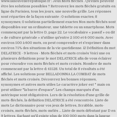
www.lanouvellerepublique.fr : Jeux Mots fléchés . Qu'elles peuvent
être les solutions possibles ? Retrouvez les mots fléchés gratuits en
ligne du Parisien, tous les jours, une nouvelle grille. Les réponses
sont réparties de la façon suivante : 0 solutions exactes; 8
synonymes; 0 solutions partiellement exactes Nos mots fléchés sont
disponibles sur un ordinateur, une tablette ou un smartphone. Mots
commençant par la lettre D, page 22. Le vocabulaire « passif » ou dit
« de culture générale » n'utilise qu'entre 2 500 et 6 000 mots. Avec
environ 500 à 600 mots, on peut comprendre et s'exprimer dans
environ 75% des situations de la vie quotidienne. ☑️ Définition du mot
DELATRICE - 9 lettres - Mots fléchés et mots croisés Voici une ou
plusieurs définitions pour le mot DELATRICE afin de vous éclairer
pour résoudre vos mots fléchés et mots croisés. Nombre de mots
commencant par la lettre d: 41528. Un total de 8 résultats a été
affiché. Les solutions pour BELLADONNA LA COMBAT de mots
fléchés et mots croisés. Découvrez les bonnes réponses,
synonymes et autres mots utiles Le caractère joker est * mais on
peut utiliser "la barre d'espace". Les champs marqués d'un
astérisque sont obligatoires. Lors de la résolution d'une grille de
mots-fléchés, la définition DELATRICE a été rencontrée. Liste de
mots Le dictionnaire pour vos jeux de lettres, Scrabble, mots-
croisés, mots-fléchés, mots-mélés ... Liste de mots débutant par D en
9 lettres. Sachant qu'il existe plus de 100 000 mots dans la langue