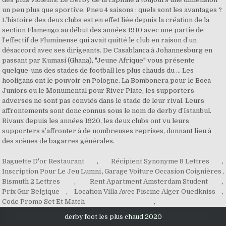
Baguette D'or Restaurant
,
Récipient Synonyme 8 Lettres
,
Inscription Pour Le Jeu Lumni
,
Garage Voiture Occasion Coignières
,
Bismuth 2 Lettres
,
Rent Apartment Amsterdam Student
,
Prix Gnr Belgique
,
Location Villa Avec Piscine Alger Ouedkniss
,
Code Promo Set Et Match
,
derby foot les plus chaud 2020