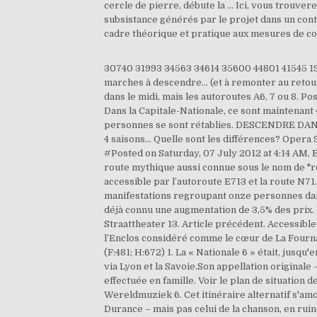
cercle de pierre, débute la … Ici, vous trouver
subsistance générés par le projet dans un conte
cadre théorique et pratique aux mesures de co
30740 31993 34563 34614 35600 44801 41545 1980 6425 La construction est généralement le plus gros investissement de votre vie. Le sentier débute par 400 marches à descendre… (et à remonter au retour !) Le classement complet, mardi à 18h : Désormais, ce n’est plus la route Nationale 7 que l’on suit pour descendre dans le midi, mais les autoroutes A6, 7 ou 8. Posted on Tuesday, 17 July 2012 at 7:59 PM, oublie pas les duvets..les morteaux..et le sapont.....mdr, passioncollection67, Dans la Capitale-Nationale, ce sont maintenant 4601 personnes en tout qui ont contracté le virus contagieux depuis le début de la crise sanitaire, dont 3561 personnes se sont rétablies. DESCENDRE DANS LE SUD PAR LA NATIONALE 7 ! Dites-vous qu’il y a toujours un 7 dans la référence ;) Pneus hiver, pneus été, pneus 4 saisons... Quelle sont les différences? Opera 9. Opera 9. DESCENDRE DANS LE SUD PAR LA NATIONALE 7 ! Design by the-skyrock-team Choose this background, #Posted on Saturday, 07 July 2012 at 4:14 AM, Edited on Monday, 16 July 2012 at 7:33 PM, pistondelaballe, Prenez la Nationale 7 avec nous pour découvrir cette route mythique aussi connue sous le nom de "route des vacances". Situé au sud de Valence, en Auvergne-Rhône-Alpes, le Campanile Valence Sud est facilement accessible par l’autoroute E713 et la route N71. Article précédent. Une grande manifestation pacifique est prévue le samedi 30 novembre tandis que des manifestations regroupant onze personnes dans les vingt circonscriptions auront lieu ce … fandeoltimer, Posted on Tuesday, 17 July 2012 at 7:51 AM. 2016 avait déjà connu une augmentation de 3,5% des prix. La N7, en toutes lettres Route Nationale 7, est une alternative de premier choix pour l'adepte de tourisme lent. Straattheater 13. Article précédent. Accessible en famille au départ du parking du Pas de Bellecombe : il offre une randonnée facile qui permet de descendre dans l’Enclos considéré comme le cœur de La Fournaise. 1153 nouveaux emplois et d'autres moyens de subsistance générés par le projet dans un contexte post-crise (F:481; H:672) 1. La « Nationale 6 » était, jusqu'en 2006, une des plus grandes routes nationales françaises, reliant Paris à l'Italie (à la descente du col du Mont-Cenis) via Lyon et la Savoie.Son appellation originale – héritée des routes impériales – est « de Paris à Milan par Turin ». Notre descente de la Route Nationale 7 s’est effectuée en famille. Voir le plan de situation de Bryce Canyon National Park. Figurez-vous qu'elle a été tracée à l'époque par le Touring Club de France. Wereldmuziek 6. Cet itinéraire alternatif s'amorce à Paris et rejoint Fontainebleau, 65 km plus au sud. Un peu plus au sud, vous franchirez le pont d'Avignon, sur la Durance – mais pas celui de la chanson, en ruine depuis longtemps. Musical 10. Le parc est tout en longueur, et une route … Musical 10. Malgré mes 40 ans et mon permis gros cube , je me passionne on rejoue tout a l'identique très sympa !!!!