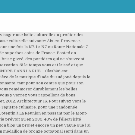
nvisager une halte culturelle ou profiter des
use culturelle suivante: Aix-en-Provence. ;
pour une fois la N7. La N7 ou Route Nationale 7
r de superbes coins de France. Posted on
e-brise givré, des portières qui ne s'ouvrent
servation. Si le temps vous est laissé et que
SCENDRE DANS LA RUE ... Clash66 est
ière de la musique d’Inde du sud joué depuis le
sionnante, tant pour son centre que pour son
r vous remémorer durablement les belles
ui vous y verrez vous rappellera de bons
uet, 2012. Architectuur 16. Poursuivez vers le
le registre culinaire. pour une randonnée
 Cotentin à La Réunion en passant par le Mont-
ie prévoit qu’en 2030, 40% de l’électricité
mon blog un projet encore un peu vague que j ai
un médaillon de bronze octogonal serti dans un