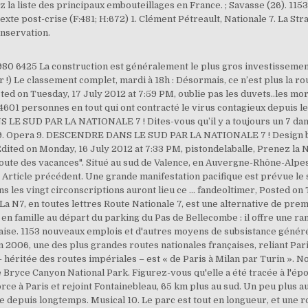
ez la liste des principaux embouteillages en France. ; Savasse (26). 1
xte post-crise (F:481; H:672) 1. Clément Pétreault, Nationale 7. La Str
nservation.
 Hedendaagse beeldende kunst 14. Suivez les panneaux N7, du moins ceux encore présents. Jazzmuziek 5. Peut-on rouler avec ses pneus été en hiver? Article suivant. Si vous avez du temps devant vous, évitez l'autoroute du Soleil et empruntez la célèbre et touristique Nationale 7 vers le sud de la France. Populaire muziek in Vlaanderen 4. Lorsqu'on le visite, on se contente généralement de ne découvrir qu'une rive. À Briare, la surprise vient du Pont-Canal, œuvre de Gustave Eiffel qui mérite plus d'attention. Entre Fontainebleau et Lyon, des haltes sont envisageables à Montargis, Briare, Nevers, Moulin et Roanne. Si vous n’obtenez pas satisfaction, vous pouvez vous adresser à l’Ombudsman des Assurances, Square de Meeûs 35, 1000 Bruxelles par fax au 02/547.59.75. Voyage dans une France oubliée, Stock, 2018, 219 p. Articles connexes. Nostalgie en veux-tu en voilà, jusqu'à un autre franchissement de la Loire à Roanne, en direction de Lyon. On la surnomme rapidement "Route de Vacances". La Coucourde (26).. Aux limites septentrionales de la Provence, la Tour de Leyne construite en 1309 par le comte du Valentinois sur la Route Royale est célèbre. Circus 12. Sur ce tronçon de la N7, les traces d'un passé florissant sont encore visibles: Une ancienne station-service, une publicité pour des marques françaises disparues, etc. Elle est aujourd'hui en grande partie classée en route départementale. Voyage dans une France oubliée, Stock, 2018, 219 p. Articles connexes. et là, tout c est enchainé... Vacances en voiture? العربية; 中文; English; Français; Русский; Español; Download the Word Document ... Ces cookies sont strictement nécessaires à la bonne utilisation des services offerts par notre site. La N7 s'offre alors une escapade jusqu'à 760 m d'altitude, pour franchir le Col du Pin Bouchain, avant de redescendre vers Tarare. Coronavirus: pouvez-vous monter vos pneus hiver? Oui 3. Publié le jeudi 7 janvier 2021 Journal de Montréal Une haute fonctionnaire de l’Agence de la santé publique du Canada a accepté un voyage en Jamaïque payé par Vacances Air Canada, ce qui soulève des questions à l’heure où on demande aux Canadiens de se restreindre seulement à des voyages essentiels. Nous voici donc à Lyon. Les entretiens chez le garagistes sont-ils possibles et pour qui? Il s'étend sur près de 5000 km². Permis de conduire, passage au contrôle technique... Les règles concernant l'automobile sont impactées à cause du coronavirus. 1153 nouveaux emplois et d'autres moyens de subsistance générés par le projet dans un contexte post-crise (F:481; H:672) XM-DAC-41114-PROJECT-00057026 United Nations Development Programme Pourtant, ne pressez pas l'accélérateur: il subsiste maints villages qui vous séduiront, ne fût-ce que par leurs sympathiques et accueillantes terrasses. are forbidden by Skyrock's 'General Terms of Use' and that you can be identified by your IP address (35.201.9.151) if someone makes a complaint. La Nationale 7 a le charme des paysages ruraux et bucoliques qu’elle sillonne, l’attrait de son patrimoine architectural et culturel, les courbes du lit de ses fleuves, la Seine, l’Allier et le Rhône. La décision d’organiser une grande mobilisation dans la rue sera prise ce mercredi 14 octobre par les employés de MK. On vous explique comment faire en cette période de confirnement. Vous voudriez monter des pneus hiver sur votre voiture? The Seventeenth Century II : an iconographic index to A. Bartsch, Le Peintre-Graveur, vols 4 and 5]]> 2. Piloté par le Département des statistiques, ... et de la recherche (Dser) de la Caisse nationale des Alloca-tions familiales (Cnaf), l’Observatoire associe l ... départements, de 4,5 % dans la Creuse à 18,7 % à Mayotte. La décision d’organiser une grande mobilisation dans la rue sera prise ce mercredi 14 octobre par les employés de MK. Ϊ _ Qc ~ ; Up: SQ k )g 2 , H H Ipƫ DU 1 N T = S 8 183n Ӈ \'t ` t|6 J Ӗᧉ4 , kQ:V Q n [Q_# , OK iK; 7 r YW Ε b 54lv & x :e 9 =:xbĩ( 5v a X *r Q a k' V é &٪ ]9 ^Us j q ( lk F K""r" p f 5( S + B5 z DN Ϲ 8V \ e^: i] בy ) , j J l ; o2 ` g 0|V4 WX 5 R'I m + l X Pa / v zv) ^ s AN " /k M s {. Je suis en panne en Belgique. Quelle que soit la saison, la buée peut constituer une source de danger lorsque vous prenez le volant. En route vers Moulin, voici les portes du circuit de Nevers Magny-Cours, connu pour ses Grands Prix de F1. L’Assemblée nationale autorise l’État à descendre