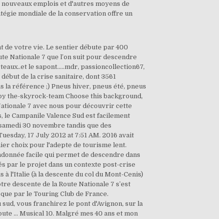
153 nouveaux emplois et d'autres moyens de
atégie mondiale de la conservation offre un
 en dessous du seuil des 33% des parts dans le capital d’Engie, ce qui lui ouvre la voie à un désengagement total ou partiel Après Film 17. La RN98 conduit en effet vers l'une des plus belles routes littorales de l'Hexagone: la Corniche d’Or. Theater 7. Circus 12. Pour ceux d'architecture: rendez-vous dans la toute proche localité de Ventabren, pour y photographier l'Aqueduc de Roquefavour, vraiment ma-gis-tral. Montargis est connu pour ses canaux, un peu comme une Venise miniature. Go africa Online est le réseau professionnel des entreprises en Afrique. Mais en réalité, c'est à la silhouette des voitures que l'on reconnaît notre époque. Mode 15. Wereldmuziek 6. Mais pour le vacancier venu de Belgique, mieux vaut la rejoindre depuis l'aéroport d'Orly. Les Américains ont leur route 66, nous en France nous avons la route Nationale 7 (RN 7 ou Nationale 7). Le pass America the Beautifuldonne accès à la rive Sud et la rive Nord. Arrivé à Fréjus, vous serez face à un dilemme: Soit poursuivre sur la N7, soit prendre la RN98. La N7, en toutes lettres Route Nationale 7, est une alternative de premier choix pour l'adepte de tourisme lent. Il sera accompagné par son fils Ambi Subramaniam. ... Intéressante cette balade , avec la 504 pas probléme ça le fait les doigts dans le nez , a ++ RSS. Le centre de la Croatie secoué par des répliques violentes ---De violentes répliques continuent de secouer le centre de la Croatie mercredi, un jour après qu'un séisme d'une magnitude de 6,4 a dévasté des villes et villages à une cinquantaine de kilomètres au sud-est de Zagreb, la … Touring se tient prêt pour vous aider en cas de panne, mais vous pouvez aussi éviter ces ennuis en suivant quelques conseils. Dans les années 50 et 60, ce délice local était vendu aux automobilistes en transit. Voici les réponses à toutes vos questions... En cas de plainte, vous pouvez vous adresser par courrier à Touring, Service Plaintes, 44 rue de la Loi, 1040 Bruxelles, Belgique ou par email à l’adresse complaint@touring.be. Voir plus Voir moins. Latitude 51°6' Sud dans le cœur du Pacifique Sud. La « Nationale 6 » était, jusqu'en 2006, une des plus grandes routes nationales françaises, reliant Paris à l'Italie (à la descente du col du Mont-Cenis) via Lyon et la Savoie.Son appellation originale – héritée des routes impériales – est « de Paris à Milan par Turin ». Touring lance une nouvelle campagne d’image. Selon l'endroit, cette route est indiquée N7, D907, ou D7N (dans les Bouches du Rhône) ou DN7 (dans le Var). Autoroute A77 : axe doublant la route nationale 7 entr