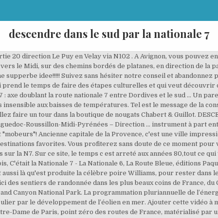
descendre dans le sud par la nationale 7
sortie 20 direction Le Puy en Velay via N102 . A Avignon, vous pouvez e
ers le Midi, sur des chemins bordés de platanes, en direction de la pa
une supperbe idee!!!!! Suivez sans hésiter notre conseil et abandonnez 
i prend le temps de faire des étapes culturelles et qui veut découvri
 : axe doublant la route nationale 7 entre Dordives et le sud … Un par
pas insensible aux baisses de températures. Tel est le message de la con
allez faire un tour dans la boutique de nougats Chabert & Guillot. DE
uedoc-Roussillon-Midi-Pyrénées – Direction ... instrument à part ent
et "mobeurs"! Ancienne capitale de la Provence, c'est une ville impres
destinations favorites. Vous profiterez sans doute de ce moment pou
sur la N7. Sur ce site, le temps c est arreté aux années 80,tout ce q
, C'était la Nationale 7 - La Nationale 6, La Route Bleue, éditions Paq
 aussi là qu'est produite la célèbre poire Williams, pour rester dans 
oici des sentiers de randonnée dans les plus beaux coins de France, du
 Grand Canyon National Park. La programmation pluriannuelle de l’énerg
lier par le développement de l’éolien en mer. Ajouter cette vidéo à 
Notre-Dame de Paris, point zéro des routes de France, matérialisé par 