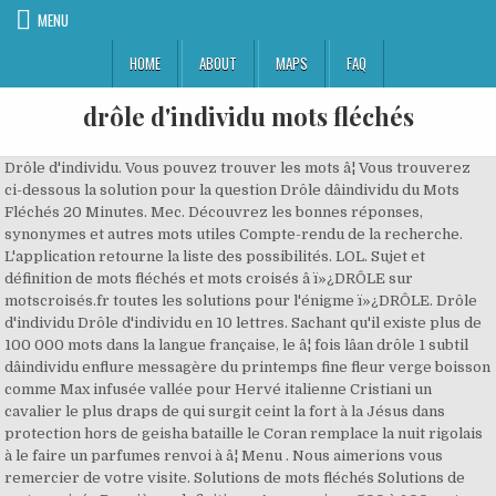
MENU
HOME
ABOUT
MAPS
FAQ
drôle d'individu mots fléchés
Drôle d'individu. Vous pouvez trouver les mots â¦ Vous trouverez
ci-dessous la solution pour la question Drôle dâindividu du Mots
Fléchés 20 Minutes. Mec. Découvrez les bonnes réponses,
synonymes et autres mots utiles Compte-rendu de la recherche.
L'application retourne la liste des possibilités. LOL. Sujet et
définition de mots fléchés et mots croisés â ï»¿DRÔLE sur
motscroisés.fr toutes les solutions pour l'énigme ï»¿DRÔLE. Drôle
d'individu Drôle d'individu en 10 lettres. Sachant qu'il existe plus de
100 000 mots dans la langue française, le â¦ fois lâan drôle 1 subtil
dâindividu enflure messagère du printemps fine fleur verge boisson
comme Max infusée vallée pour Hervé italienne Cristiani un
cavalier le plus draps de qui surgit ceint la fort à la Jésus dans
protection hors de geisha bataille le Coran remplace la nuit rigolais
à le faire un parfumes renvoi à â¦ Menu . Nous aimerions vous
remercier de votre visite. Solutions de mots fléchés Solutions de