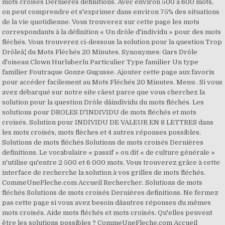
mots croisés Dernières definitions. Avec environ 500 à 600 mots,
on peut comprendre et s'exprimer dans environ 75% des situations
de la vie quotidienne. Vous trouverez sur cette page les mots
correspondants à la définition « Un drôle d'individu » pour des mots
fléchés. Vous trouverez ci-dessous la solution pour la question Trop
Drôleâ¦ du Mots Fléchés 20 Minutes. Synonymes: Gars Drôle
d'oiseau Clown Hurluberlu Particulier Type familier Un type
familier Foutraque Gonze Gugusse. Ajouter cette page aux favoris
pour accéder facilement au Mots Fléchés 20 Minutes. Menu . Si vous
avez débarqué sur notre site câest parce que vous cherchez la
solution pour la question Drôle dâindividu du mots fléchés. Les
solutions pour DROLES D'INDIVIDU de mots fléchés et mots
croisés. Solution pour INDIVIDU DE VALEUR EN 8 LETTRES dans
les mots croisés, mots flèches et 4 autres réponses possibles.
Solutions de mots fléchés Solutions de mots croisés Dernières
definitions. Le vocabulaire « passif » ou dit « de culture générale »
n'utilise qu'entre 2 500 et 6 000 mots. Vous trouverez grâce à cette
interface de recherche la solution à vos grilles de mots fléchés.
CommeUneFleche.com Accueil Rechercher. Solutions de mots
fléchés Solutions de mots croisés Dernières definitions. Ne fermez
pas cette page si vous avez besoin dâautres réponses du mêmes
mots croisés. Aide mots fléchés et mots croisés. Qu'elles peuvent
être les solutions possibles ? CommeUneFleche.com Accueil