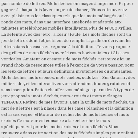
par nombre de lettres. Mots fléchés en images à imprimer. Et pour
gagner à chaque fois (avec un peu de chance). Vous retrouverez
avec plaisir tous les classiques tels que les mots mélangés ou la
ronde des mots, dans une interface améliorée et adaptée aux
tablettes et téléphones mobiles intelligents. Plus de 14'300 grilles.
La détente avec des jeux… à loisir ! Faute. Les mots fléchés sont un
jeu de lettres dont l’objectif est de remplir la grille en écrivant les
lettres dans les cases en réponse à la définition. Je vous propose
des grilles de mots fléchés avec 14 cases horizontales et 21 cases
verticales. Amateur ou créateur de mots fléchés, retrouvez ici un
grand choix de ressources utiles à l'exercice de votre passion pour
les jeux de lettres et leurs définitions mystérieuses ou amusantes.
Mots fléchés, mots croisés, mots cachés, sudokus… Sur Gator.fr, des
milliers de grilles interactives vous attendent, toutes gratuites et
sans inscription. Faites chauffer vos méninges parmi les 3 types de
jeux proposés : mots-fléchés, mots-croisés et mots mélangés.
TENACES. Retirer de mes favoris. Dans la grille de mots fléchés, un
mot de 6 lettres est à placer dans les cases blanches et la définition
est assez vague. ☑️ Moteur de recherche de mots fléchés et mots
croisés Ce moteur est consacré à la recherche de mots
spécifiquement pour les mots croisés et mots fléchés. Vous
trouverez dans cette section des mots fléchés simples pour enfants