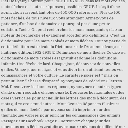
Fief De Sysley Solution pour FIEF DE SYSLEY dans les mots croisés,
mots flèches et 4 autres réponses possibles. GRUE. Il s'agit d'une
application rassemblant plus de 450,000 références. Plus de 100
mots fléchés, de tous niveaux, vous attendent. Armez-vous de
patience, d’un bon dictionnaire et pourquoi pas d’une petite
collation. Tache. On peut rechercher les mots manquants grâce au
moteur de recherche et également accéder aux définitions. C'est un
dictionnaire pour les mots croisés et mots fléchés. Tout ou partie de
cette définition est extrait du Dictionnaire de l'Académie française,
huitième édition, 1932-1935 ☑️ Définitions de mots fléchés Ce dico ou
dictionnaire de mots croisés est gratuit et donne les définitions.
Infamie. Une flèche de lard. Chaque jour, découvrez de nouvelles
grilles. Venez jouer en ligne et vous divertir en utilisant toutes vos
connaissances et votre culture. Le caractère joker est * mais on
peut utiliser "la barre d'espace". Synonymes de Péché en 3 lettres :
Mal. Découvrez les bonnes réponses, synonymes et autres types
d'aide pour résoudre chaque puzzle. Des cases horizontales et des
cases verticales pour accueillir les lettres des mots à découvrir, des
mots qui en croisent d'autres . Mots Croisés Réponses Plusieurs
grilles de mots fléchés par niveaux sont à imprimer sur des
thématiques variées pour enrichir les connaissances des enfants.
Partager sur Facebook. Page 6 - Retrouvez chaque jour des
nouveaux mots fléchés gratuits avec quatre niveaux de difficulté sur