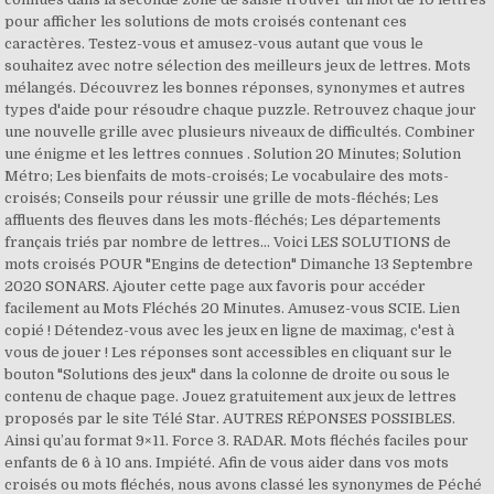
pour afficher les solutions de mots croisés contenant ces
caractères. Testez-vous et amusez-vous autant que vous le
souhaitez avec notre sélection des meilleurs jeux de lettres. Mots
mélangés. Découvrez les bonnes réponses, synonymes et autres
types d'aide pour résoudre chaque puzzle. Retrouvez chaque jour
une nouvelle grille avec plusieurs niveaux de difficultés. Combiner
une énigme et les lettres connues . Solution 20 Minutes; Solution
Métro; Les bienfaits de mots-croisés; Le vocabulaire des mots-
croisés; Conseils pour réussir une grille de mots-fléchés; Les
affluents des fleuves dans les mots-fléchés; Les départements
français triés par nombre de lettres… Voici LES SOLUTIONS de
mots croisés POUR "Engins de detection" Dimanche 13 Septembre
2020 SONARS. Ajouter cette page aux favoris pour accéder
facilement au Mots Fléchés 20 Minutes. Amusez-vous SCIE. Lien
copié ! Détendez-vous avec les jeux en ligne de maximag, c'est à
vous de jouer ! Les réponses sont accessibles en cliquant sur le
bouton "Solutions des jeux" dans la colonne de droite ou sous le
contenu de chaque page. Jouez gratuitement aux jeux de lettres
proposés par le site Télé Star. AUTRES RÉPONSES POSSIBLES.
Ainsi qu’au format 9×11. Force 3. RADAR. Mots fléchés faciles pour
enfants de 6 à 10 ans. Impiété. Afin de vous aider dans vos mots
croisés ou mots fléchés, nous avons classé les synonymes de Péché