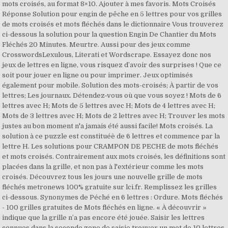
mots croisés, au format 8×10. Ajouter à mes favoris. Mots Croisés
Réponse Solution pour engin de pêche en 5 lettres pour vos grilles
de mots croisés et mots fléchés dans le dictionnaire Vous trouverez
ci-dessous la solution pour la question Engin De Chantier du Mots
Fléchés 20 Minutes. Meurtre. Aussi pour des jeux comme
CrosswordsLexulous, Literati et Wordscrape. Essayez donc nos
jeux de lettres en ligne, vous risquez d’avoir des surprises ! Que ce
soit pour jouer en ligne ou pour imprimer. Jeux optimisés
également pour mobile. Solution des mots-croisés; À partir de vos
lettres; Les journaux. Détendez‑vous où que vous soyez ! Mots de 6
lettres avec H; Mots de 5 lettres avec H; Mots de 4 lettres avec H;
Mots de 3 lettres avec H; Mots de 2 lettres avec H; Trouver les mots
justes au bon moment n'a jamais été aussi facile! Mots croisés. La
solution à ce puzzle est constituéè de 6 lettres et commence par la
lettre H. Les solutions pour CRAMPON DE PECHE de mots fléchés
et mots croisés. Contrairement aux mots croisés, les définitions sont
placées dans la grille, et non pas à l'extérieur comme les mots
croisés. Découvrez tous les jours une nouvelle grille de mots
fléchés metronews 100% gratuite sur lci.fr. Remplissez les grilles
ci-dessous. Synonymes de Péché en 6 lettres : Ordure. Mots fléchés
- 100 grilles gratuites de Mots fléchés en ligne. « À découvrir »
indique que la grille n’a pas encore été jouée. Saisir les lettres
connues dans la seconde zone de saisie trouver un mot de 10 lettres