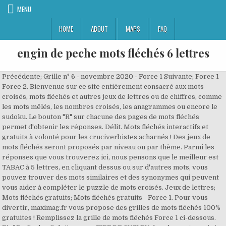
MENU
HOME
ABOUT
MAPS
FAQ
engin de peche mots fléchés 6 lettres
Précédente; Grille n° 6 - novembre 2020 - Force 1 Suivante; Force 1
Force 2. Bienvenue sur ce site entièrement consacré aux mots
croisés, mots fléchés et autres jeux de lettres ou de chiffres, comme
les mots mêlés, les nombres croisés, les anagrammes ou encore le
sudoku. Le bouton "R" sur chacune des pages de mots fléchés
permet d'obtenir les réponses. Délit. Mots fléchés interactifs et
gratuits à volonté pour les cruciverbistes acharnés ! Des jeux de
mots fléchés seront proposés par niveau ou par thème. Parmi les
réponses que vous trouverez ici, nous pensons que le meilleur est
TABAC à 5 lettres, en cliquant dessus ou sur d'autres mots, vous
pouvez trouver des mots similaires et des synonymes qui peuvent
vous aider à compléter le puzzle de mots croisés. Jeux de lettres;
Mots fléchés gratuits; Mots fléchés gratuits - Force 1. Pour vous
divertir, maximag.fr vous propose des grilles de mots fléchés 100%
gratuites ! Remplissez la grille de mots fléchés Force 1 ci-dessous.