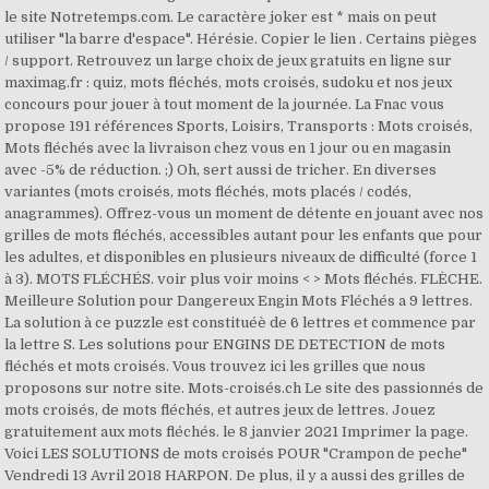
le site Notretemps.com. Le caractère joker est * mais on peut
utiliser "la barre d'espace". Hérésie. Copier le lien . Certains pièges
/ support. Retrouvez un large choix de jeux gratuits en ligne sur
maximag.fr : quiz, mots fléchés, mots croisés, sudoku et nos jeux
concours pour jouer à tout moment de la journée. La Fnac vous
propose 191 références Sports, Loisirs, Transports : Mots croisés,
Mots fléchés avec la livraison chez vous en 1 jour ou en magasin
avec -5% de réduction. ;) Oh, sert aussi de tricher. En diverses
variantes (mots croisés, mots fléchés, mots placés / codés,
anagrammes). Offrez-vous un moment de détente en jouant avec nos
grilles de mots fléchés, accessibles autant pour les enfants que pour
les adultes, et disponibles en plusieurs niveaux de difficulté (force 1
à 3). MOTS FLÉCHÉS. voir plus voir moins < > Mots fléchés. FLÈCHE.
Meilleure Solution pour Dangereux Engin Mots Fléchés a 9 lettres.
La solution à ce puzzle est constituéè de 6 lettres et commence par
la lettre S. Les solutions pour ENGINS DE DETECTION de mots
fléchés et mots croisés. Vous trouvez ici les grilles que nous
proposons sur notre site. Mots-croisés.ch Le site des passionnés de
mots croisés, de mots fléchés, et autres jeux de lettres. Jouez
gratuitement aux mots fléchés. le 8 janvier 2021 Imprimer la page.
Voici LES SOLUTIONS de mots croisés POUR "Crampon de peche"
Vendredi 13 Avril 2018 HARPON. De plus, il y a aussi des grilles de