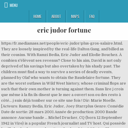
MENU
HOME
ABOUT
MAPS
FAQ
eric judor fortune
https://fr.mediamass.net/people/eric-judor/plus-gros-salaire.html. They are loosely inspired by the real-life Dalton Gang, and billed as their cousins. With Ramzi Bedia, Eric Judor and Elodie Bouchez. À combien s'élèvent ses revenus? Close to his aim, David is not only deprived of his savings but also overtaken by his shady past. The children must find a way to survive a series of deadly events, planned by Olaf who wants to obtain the Baudelaire fortune. They are the worst outlaws in Wild West history, whose criminal flops are such that their own mother is turning against them. Sans lire j crois que même à la fin ils disent que le mec a ouvert son ou des resto à côté... j suis déjà tomber sur ce site une fois ! Dir: Marie Noelle. [Acteurs: Ramzy Bedia, Eric Judor, Joey Starrplus Genre: Comédie Date de sortie: 28 mars 2001 Année de production: 2000 Bande annonce: Aucune bande … Michel Drucker, CQ (born 12 September 1942 in Vire) is a popular French journalist and TV host. Qui possède la villa la plus luxueuse, la voiture la plus chère? 95mins. The Daltons are fictional outlaws who regularly appear in the Lucky Luke comic book series and are recurrent villains. Copyright © 1997-2021 Webedia. (Germany) Films Boutique. Voici l'histoire de sa réussite ! The artist : original motion picture soundtrack by Ludovic Bource ( Recording ) 19 editions published between 2011 and 2012 in 4 languages and held by 322 WorldCat member libraries worldwide Together with René Goscinny he made a funny satire of the western genre, particularly every Hollywood cliché. Le cahier de tendances de nos fashion experts: silhouette, style, loisirs, bien-être et art de vivre avec le Celebrity Post. La Tour de contrôle infernale (ou La Tour 2 contrôle infernale selon la graphie de l'affiche, fréquemment reprise dans les médias) est un film franco - belge réalisé par Éric Judor, sorti en 2016. (en savoir plus) Le grand retour d'Éric Judor. Retrouvez les 292 critiques et avis pour le film Problemos, réalisé par Eric Judor avec Eric Judor, Célia Rosich, Michel Nabokov. À combien s'élèvent ses revenus? Tout sur la fortune d'Éric Judor. Join Facebook to connect with Jonathan Brgs and others you may know. Comédie. For this they need money. Eric Zemmour et Mylène Chichportich se sont rencontrés en 1982. The King of Fighters XIV s'offre une Ultimate Edition sur PS4. Cast: Eric Judor, Blanche Gardin, Youssef Hajdi. It began as a semi-serious comic with a rugged cowboy hero, lots of gunplay and occasional almost-onscreen deaths. David Berman and his friends, all Holocaust survivors, have only one purpose: to go to America as soon as possible. il était à l'écriture de H avec sa boite de prod il me semble donc royalties etc, Alors qu'il a pas fait grand chose dans sa carrière, et ne vaut pas beaucoup sur le marché du monde des acteurs. Leur mission: sauver le monde. Sort by Search Results: judo. Eric Judor enregistre le jingle de l'émission "Les nouvelles vagues " sur France Culture by France Culture. Il se fait d'abord connaître en 1988 dans la série télévisée Vivement lundi ! Connu pour son rôle de professeur Strauss dans la série H (autrefois diffusée sur Canal +), Jean-Luc Bideau n'est pourtant pas spécialement fier de cette notoriété. Est-il trop payé? This home is tiled throughout and has 2 bedrooms and 1 bathroom.Perfect for a small family starting out based in Umlazi.Easy access to main road, plenty potential.Open parking space available.Call today to view | IA0003588453 sur TF1, avant de former, avec Dieudonné, le duo comique Élie et Dieudonné, qui remporte un grand succès. fortune eric judor — parole frozen 2 — fortune eric judor. ´¯) Nom de la Release : La.Tour.Montparnasse.Infernale.FRENCH.DVDRiP.XviD-MJ Titre original: The Towering Inferno Réalisateur: Charles Nemes Durée: 1h 32min. Les HEROES débarquent dans la box de Janvier avec une box offerte à la clé! Ces questions nous passionnent. Et il ne s’en prive pas ! کسری، مهندس جوان و مستعد و طراح بین المللی، مشکوک به تومور مغزی است و سعی دارد گذشته بی روح خود را ج Imaginez Thierry Lhermite ou les mecs comme ça, le fric qu'ils doivent avoir. 10 jours en or (2012) – kids compatible – Feel good movie written and directed by Nicolas Brossette. High quality Tower inspired Mugs by independent artists and designers from around the world. The Dun & Bradstreet Data Cloud offers the world’s most comprehensive business data and analytical insights to power today’s most crucial business needs. COND. Film ajouté à votre watchlist. À 51 ans est-il vraiment milliardaire? Et lorsqu'il s'agit de personnalités, la moindre information vaut son pesant d'or. Après de nombreux seconds rôles dans des comédies populaires - dont Les Trois Frères (1995) et Neuilly sa mère ! Fiche technique: Enquête réalisée en ligne pour le Celebrity Post, auprès de 2071 personnes constituant un échantillon international représentatif de la population mondiale. Éric Judor, 51 ans, dominerait largement le classement des « humoristes les mieux payés en 2020 » avec des revenus estimés à près de 82 millions d'euros. À cette occasion, 20 Minutes vous propose un retour sur la carrière de cet acteur et comique. C'est faux il s'est reconverti dans la voyance https://youtu.be/IkignoWQvXU, Le 10 mars 2020 à 04:42:37 LoCelsius a écrit : [OFFICIEL] CORONAVIRUS - suivi de l'épidémie. Download 1080p movie Geminis (2005) directed by Albertina Carri and starring with Cristina Banegas, Daniel Fanego, Maria Abadi, and … Comment l'humoriste dépense-t-il ses millions? 1/4 - Jean-Luc Bideau tacle Jamel Debbouze, Eric et Ramzy de la série H Par Magali Vogel Le 08 novembre 2013 à 12h03 mis à jour 04 juillet 2016 à 17h06 People Marketed by Fortune Bhengu R 720 000 Asking Price 3 Beds 1 Bath 374 m² Total Size R 1 925 Per m² Save; Map Details Hide 9 Photos 3 Bedroom House for Sale in Umlazi Marketed by Eric Cockcroft R 850 000 Asking Price ... Del Judor (208) Die Bult (833) Die Hoewes (197) Doornpoort (256) Dwarskersbos (208) Eden Glen (356) Par Céline Gaulthier Le 26 mai 2017 à 15h23 mis à jour 26 mai 2017 à 17h20 . Télécharger La Tour Montparnasse infernale en HD Origine: France Durée: 01h32 Réalisation: Charles Nemes Acteur(s): Eric Judor, Ramzy Bedia, Marina Foïs, Serge Riaboukine, Michel Puterflam Genre: Comédie Année de production: 2000 Titre original: La Tour Montparnasse infernale Critiques Spectateurs: 2.4/5 Bande annonce: Cliquez ici pour visualiser la bande annonce Tandis que The King of Fighters XV est en développement, SNK relance The King of Fighters XIV, sorti en 2016, avec une Ultimate Edition réunissant huit personnages et dix costumes additionnels. Tout sur la fortune d'Éric Judor. Un soir, suspendus au 52ème étage de la Tour Montparnasse, Eric et Ramzy, deux laveurs de carreaux, ont pris du retard dans leur travail. «گوییدو» ی یهودی شیفته ی یک معلم مدرسه به نام «دورا» می شود و با استفاده از طنز و شوخی سرانجام به هدفش می رسد و با او ازدواج می کند. He has been on screen for so long and so permanently (in various shows and on different networks, both public and private), that he once said that some people consider that he was included in … Que s'est-il passé le jour de votre anniversaire. ... Eric & Ramzy - Au Palais des Glaces. 1998. Ayant s… Eric et Ramzy hors de contrôle Par Julien Gester — 9 février 2016 à 18:51 Le duo régénère la comédie gauloise à coups d’absurde, de gags cartoonesques et d’impro sans borne. À 51 ans est-il vraiment milliardaire? 8th August 2020 The frontier between pride and vanity is tenuous: be careful not to overstep it and to keep the nobleness of heart that is part of your charm.The Moon is one of the most important planets in your chart and endows you with a receptive, emotive, and imaginative nature. Suivez l'actualité des people en direct et en continu : sondages, articles, photos, vidéos. That’s why 90% of the Fortune 500, and companies of all sizes around the world, rely on Dun & Bradstreet … Horoscope and natal chart of Didier Cou cou, born on 1944/07/25: you will find in this page an excerpt of the astrological portrait and the interpration of the planetary dominants. It deals with four Dalton brothers (Eric Judor as Joe , Ramzy Bedia as Averell , Saïd Serrari as Jack , Romain Berger as William) and all of them take on Lucky Luke (Til Schweiger). Est-il trop payé? À 51 ans est-il vraiment milliardaire? Correctif 15/12/2020 : Il semblerait que cette rumeur soit infondée. 0:47. Ils disent pareil sur tous les artistes ! Tous droits réservés. Lucky Luke is a Franco-Belgian School Western comic book series created in 1946 by graphic artist Morris, who at first did both art and writing. https://fr.mediamass.net/people/eric-judor/plus-gros-salaire.html, "l'humoriste-entrepreneur pèserait près de 245 millions d'euros. FORTUNE MAGAZINE ISSUE MAY 1930 #4 GOOD - V.G. It tells the story of Marc Bajau (Franck Dubosc), a successful traveling sales rep whose life is centered on his work. 1QbHyjU2290 - Watch and stream online Geminis (2005) full HD movie. 1/4 - Jean-Luc Bideau tacle Jamel Debbouze, Eric et Ramzy de la série H Par Magali Vogel Le 08 novembre 2013 à 12h03 mis à jour 04 juillet 2016 à 17h06 People dal libro di … (2009) - il tente de se hisser comme tête d'affiche, après une expérience isolée avec Dieudonné pour Le Clone (1997). En 1988, alors que tout le monde rêvait d'aller faire fortune en Amérique, Johnny Leclerc, lui, ne rêvait que de devenir petit épicier en Algérie. Top 10 des raisons de partir en vacances avec Eric Judor (ou juste de l’inviter à Noël) Top précédent +60 kits pour les amateurs de DIY Top précédent Top suivant Extreme Download, Téléchargement gratuits de Films complet DVDRiP BluRay Serie HD 720p 1080p Jeux Logiciel Documentaire Musique eBook sur Uptobox, 1Fichier, Uplaoded Après la fin du duo, il poursuit une carrière en solo, aussi bien sur l