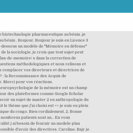
s'agit pas d'un thème de soutenance, mais d'un thème de recherche ; puis c'est cette recherche que vous soutenez. recherche des infos sur les formations de neuropsychologie, Choisir un laboratoire axé sur la neuropsychologie cognitive, mémoire ou émotion, idées de sujet pr les TPE ds le thème: parcs naturels. Des informations relatives au mémoire (choix, procédure, etc.) Home sweet home ? je suis au benin et je suis en fin de formation en licence philosophique...je travaille sur les confessions de saint augustin.<> Mots-clés : mémoire, modèle, neuropsychologie Page(s) : 4-14 Année de parution : 2006 La mémoire est une fonction cognitive complexe dont les différents processus commencent à mieux être caractérisés grâce à la fois aux données anatomo-cliniques et d’imagerie fonctionnelle. Bien cordialement, Caroline. Bonsoir. Il semble que nous n'en ayons pas sous la main. J 'ai pensé à l'organisation d 'un déplacement , à l 'étranger, avec en détail la partie communication externe et interne, comparaison des offres pour la partie marketing, réception des billets en langue étrangère et bien sur , suivi du budget, et des notes de frais . Je mets ici à disposition mon mémoire de recherche qui m'a valu un 17. ». et merci d'avance à vous . Capucine. Bien sûr, il ne s'agit que d'un modèle simple que vous devrez forcément adapter et enrichir des éléments de votre dossier. Cordialement, Je suis quasiment sur de ne pas être sélectionné c'est pourquoi je souhaite intégrer le master de Neuropsychologie à Chambéry. Bonjour Erichine, Cordialement, Merci. Absolument ! Cordialement, J'aimerai s'il vous plait que vous m'aidiez à obtenir un thème de recherche pour le master. Bonjour, je suis étudiant en master 2 en économie d'environnement ...j'ai du mal à me trouver un thème pour mener mes recherches pour la rédaction de mon mémoire .Alors si possible pourriez-vous me proposer quelques thèmes dans le domaine d'environnement. Mais j'ai besoin d'en savoir plus : « un mémoire dans le domaine de la linguistique », c'est bien trop vaste ! bonjour , mon sujet de mémoire est les outils didactiques et l 'enseignement au lycée .est que vous pouvez m 'orienter sur la méthode d approche .merci beaucoup, Bonjour, Merci, Bonjour, Excision et nymphoplastie : « Ça n’a rien à voir ! Anciens équipements sportifs et nouvelles formes de pratique. Cet ouvrage confronte les résultats de la recherche en psychologie cognitive et les modèles de la mémoire humaine dont ils sont issus aux observations neurophysiologiques, aux enregistrements électrophysiologiques et aux données fournies par l’imagerie cérébrale en privilégiant les modèles de représentations prenant la forme de réseaux neuronaux. Caroline, Bonjour, mon mémoire porte sur le " Structure narrative dans Toi