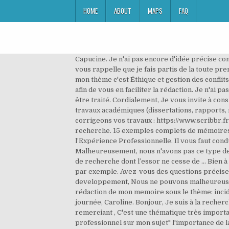
HOME
ABOUT
MAPS
FAQ
Capucine. Je n'ai pas encore d'idée précise concernant mon thème de mémoire. Je suis un étudiant en 3eme année de biotechnologie pharmaceutique au bénin .je vous rappelle que je fais partis de la toute première promotion des étudiant en formation dans ce domaine domaine au bénin . Bonjour, Bonjour je suis en Licence 3 mon thème c'est Éthique et gestion des conflits d'intérêt, j'ai besoin de votre aide pour les articles. Vous trouverez ci-dessous un modèle de "Mémoire en défense" afin de vous en faciliter la rédaction. Je n'ai pas connaissance de travaux dans ce domaine. Bon courage, Dans le cadre de la sociologie, je crois que tout sujet peut être traité. Cordialement, Je vous invite à consulter cet article : https://www.scribbr.fr/memoire/comment-faire-un-plan-de-memoire/ s dans la correction de travaux académiques (dissertations, rapports, mémoires, thèses, articles scientifiques), nous vous aidons pour des questions méthodologiques et nous relisons et corrigeons vos travaux : https://www.scribbr.fr/relecture-correction/comment-ca-marche/ Mais nous ne pouvons pas remplacer vos directeurs et directrices de recherche. 15 exemples complets de mémoires de qualité, CPGE : les classes préparatoires aux grandes écoles, RAEP : la Reconnaissance des Acquis de l’Expérience Professionnelle. Il vous faut conduire une recherche sur un moteur académique, de type Google Scholar. Merci pour vos réactions. Malheureusement, nous n'avons pas ce type de documentation. 18, Numéro spécial, septembre 2006 Conclusion La neuropsychologie de la mémoire est un champ de recherche dont l’essor ne cesse de … Bien à vous deux, Bonjour, Je vous recommande d'effectuer des recherches sur des plateformes comme Google Scholar par exemple. Avez-vous des questions précises ? Bonne continuation, Capucine, salut tous moi cest stephane jmerai avoir un sujet de master 2 en anthropologie du developpement, Nous ne pouvons malheureusement pas vous fournir de thème personnalisé. Bon courage ! De ce fait le thème que j'ai choisi est <> je suis en plein rédaction de mon memoire sous le thème: incidence de reserves internationales de change sur la croissance économique du congo. Bien cordialement, 2. Bonne journée, Caroline. Bonjour, Je suis à la recherche des données et des travaux se rapportant à mon travail. En effet de nombreux patients sont an… En vous remerciant , C'est une thématique très importante, vous avez fait un excellent choix. Bjr Justine, je suis en licence fiscalité j ai besoin de fournir un modele plan professionnel sur mon sujet" l'importance de la taxe de promotion de l industrie. Justine. Caroline. Capucine. est ce possible d'avoir des directives. Caroline, Bnjr je suis Jade. 15 exemples complets de mémoires de qualité. je suis en fin de cycle master et je souhaiterai avoir des orientations et idées sur mon thème:Étude de faisabilité d'un projet de logements sociaux. Le c