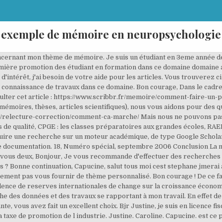
exemple de mémoire en neuropsychologie
oncept de base du modèle que nous allons voir, fut établit en 1968 par Atkinson et Shiffrin. À partir des articles que vous aurez trouvés et lus, vous pourrez continuer vos recherches grâce aux bibliographies proposées. Bonnes recherches ! Cordialement, Excellente idée ! Quelles adaptations pour la ville de Nancy ? Ma question est celle-ci " Quels sont les auteurs du développement local qui ont abordé à fond ce thème ? Je suis Étudiant en Sociologie Licence 3 au Bénin . Bonjour, je suis Erichine, de la République Démocratique du Congo. Je vous recommande la lecture de cet article pour vous aider : https://www.scribbr.fr/memoire/problematique-de-memoire/ https://www.scribbr.fr/memoire/avant-la-redaction-dun-memoire/ Si ce sont des informations en lien avec les Confessions, nous ne sommes pas en mesure de vous aider, il faut conduire une recherche sur Google Scholar par exemple. Les situations. Ces lésions provoquent des changements des processus cognitifs, émotionnels et psychologiques. Bon courage, Puis je avoir une idée du contenu du Cordialement, Capucine. de Psychologie du Vieillissement Normal et Pathologique (Florence PERRAUD) Je suis étudiant en fin de formation licence en gestion des projets. Son investigation est réalisée par différentes disciplines : psychologie cognitive, neuropsychologie, et psychanalyse. Bonjour Parfait, Bien à vous, seront communiquées aux étudiants lors de la première séance du cours "Méthodes d'évaluation et de diagnostic en neuropsychologie de l'adulte". Bien à vous, "Il n'est jamais trop tard pour devenir ce que nous aurions pu être". Au plan clinique il s’agit d’une étape importante car les informations ainsi recueillies, couplées au dossier médical déterminent les outils qui seront utilisés lors de l’évaluation. Nous pouvons simplement vous aider en tentant de répondre à vos questions précises concernant la méthodologie de recherche et de rédaction et/ou en relisant vos travaux : https://www.scribbr.fr/relecture-correction/comment-ca-marche/ Caroline, Bonjour Mr, possible d’avoir votre e-mail, voici le mien [un e-mail privé ne peut pas être publié sur le site]. Mercie beaucoup ,un exemple de mémoire en marketing. thème TIPE 2008/2009 (l'information) ,des idées??? Bonjour Ballaoui, Bon courage, Cordialement, Systèmes de mémoire et distorsions mnésiques: ... l’incapacité de récupérer des informations en mémoire, et les symptômes positifs, qui consistent en la ... neuropsychologie tant sur le plan de la recherche que sur celui de la clinique. Clarifier les enjeux d’un avant-projet de mémoire et d’un mémoire, afin d’aborder sereinement le processus d’élaboration du mémoire universitaire. Bien sûr ! Capucine. Richard toll est est une ville qui se trouve dans la région de saint Louis au Sénégal. Mais avec un peu de chance, un lecteur ou une lectrice pourra le faire ;-) S il vous plait aidé, Bonjour, L’émergence d’un nouveau marché. MODELE DE MEMOIRE EN DEFENSE A Mesdames et Messieurs les Présidents et Conseillers du Tribunal Administratif de Que dois-je faire? bonjour , j'ai fini mes études de Master 2 en gestion des projets je n'arrive pas à choisir un thème de mémoire. Vous devriez trouver des éléments intéressants ! Vous devriez trouver de nombreuses pistes en tapant vos mots clés dans les portails académiques Cairn, Persée et Google Scholar. Des représentations sociales à la norme pénale. Je suis à la recherche des données et des mémoire , qui abordent la digitalisation dans les cabinets d'expertise comptable , et leurs impactes sur les processus interne et de la pilotage des cabinets. Je suis étudiant en fin du cycle 1 de la Sociologie du développement. The causes and consequences of the 2008 financial crisis. Les études d'expert-comptable : comment devenir un expert-comptable ? Futura-Sciences : les forums de la science, Idées de mémoire en politique environnementale. Cordialement, Du point de vue qualitatif, ses capacités exécutives permettent à l’enfant d’utiliser des stratégies de plus en plus Épilepsies, vol. Bien cordialement, Pouvez-vous m'orienter pour que je puisse enfin réussir à faire un bon mémoire ? Je vous suggère de jeter un œil à cette page : https://www.scribbr.fr/memoire/methodologie/ Excellent après-midi ! Je mets ici à disposition mon mémoire de recherche qui m'a valu un 17. Il ne 