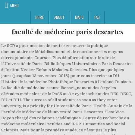
MENU
HOME
ABOUT
MAPS
FAQ
faculté de médecine paris descartes
Le SCD a pour mission de mettre en oeuvre la politique
documentaire de lâétablissement et de coordonner les moyens
correspondants. Courses. Plus dâinformation sur le site de
lâUniversité de Paris. Bibliothèques Universitaires Paris Descartes
â¦ Institut Necker Enfants Malades. Sciences. Plus que quelques
jours (jusquâau 13 novembre 2015) pour vous inscrire au DU
Histoire de la médecine.Photothèque Descartes â Leblond-Duniach.
La faculté de médecine assure lâenseignement des 3 cycles
dâétudes médicales : de la PASS au 3 e cycle incluant des DES, DESC,
DU et DIU. The success of all students, as soon as they enter
university, is a priority for Université de Paris. Health. Au sein de la
Faculté de Médecine de lâuniversité Paris Descartes, il est Vice-
Doyen chargé des relations académiques. Centre de recherche en
médecine moléculaire Faculties and IPGP. Humanities and Social
Sciences. Mais pour la première année, ce nâest pas le plus