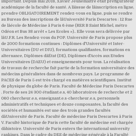
important. Depuis mai 2018, Xavier Jeunemaitre était préfigurateur
académique de la faculté de santé. A lâissue de lâinscription en ligne,
prendre OBLIGATOIREMENT rendez-vous en ligne, puis se rendre
au Bureau des inscriptions de lâUniversité Paris Descartes : 12 Rue
de lâécole de Médecine â Paris 6 ème (RER B Saint Michel, métro
Odéon et Bus 38 arrêt « Les Ecoles »).. Elle vous sera délivrée par
lâU.F.R. Les Rendez-vous du POP. Université de Paris propose plus
de 2000 formations continues : Diplômes d'Université et Inter-
Universitaires (DU et DIU), formations qualifiantes, formations en
alternance, Diplômes dâÉtat (DE), Diplômes d'Accès aux Etudes
Universitaires (DAEU) et enseignements pour tous. La réalisation
de travaux de recherche fait partie de la formation universitaire des
médecins généralistes dans de nombreux pays. Le programme de
PACES de Paris 5 est très chargé en matières scientifiques. Institut
de physique du globe de Paris. Faculté de Médecine Paris Descartes
. Forte de ses 24 300 étudiant.e.s, 40 laboratoires de recherche et 2
060 chercheur.e.s, enseignant.e.s-chercheur.e.s, personnels
administratifs et techniques et douze composantes, la faculté des
sociétés et humanités est une des trois grandes facultés
dâUniversité de Paris. Faculté de médecine Paris Descartes â Paris
V. Faculté historique de Paris cette faculté de médecine est chargée
dâhistoire. Université de Paris enters the international university
rankings. Dans le cadre du DES de médecine générale à la Faculté