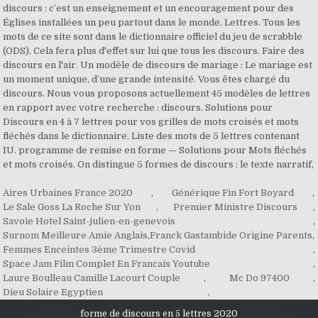
Aires Urbaines France 2020
,
Générique Fin Fort Boyard
,
Le Sale Goss La Roche Sur Yon
,
Premier Ministre Discours
,
Savoie Hotel Saint-julien-en-genevois
,
Surnom Meilleure Amie Anglais
,
Franck Gastambide Origine Parents
,
Femmes Enceintes 3ème Trimestre Covid
,
Space Jam Film Complet En Francais Youtube
,
Laure Boulleau Camille Lacourt Couple
,
Mc Do 97400
,
Dieu Solaire Egyptien
,
forme de discours en 5 lettres 2020