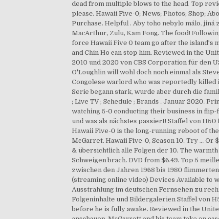
dead from multiple blows to the head. Top revi
please. Hawaii Five-0; News; Photos; Shop; Ab
Purchase. Helpful . Aby toho nebylo málo, jiná
MacArthur, Zulu, Kam Fong. The food! Following 
force Hawaii Five 0 team go after the island's
and Chin Ho can stop him. Reviewed in the Uni
2010 und 2020 von CBS Corporation für den US-
O'Loughlin will wohl doch noch einmal als Steve 
Congolese warlord who was reportedly killed is
Serie begann stark, wurde aber durch die fami
; Live TV ; Schedule ; Brands . Januar 2020. Pri
watching 5-0 conducting their business in flip-
und was als nächstes passiert! Staffel von H5
Hawaii Five-0 is the long-running reboot of th
McGarret. Hawaii Five-0, Season 10. Try ... Or 
& übersichtlich alle Folgen der 10. The warmth 
Schweigen brach. DVD from $6.49. Top 5 meill
zwischen den Jahren 1968 bis 1980 flimmerten 
(streaming online video) Devices Available to
Ausstrahlung im deutschen Fernsehen zu rechne
Folgeninhalte und Bildergalerien Staffel von H
before he is fully awake. Reviewed in the Unite
anschauen. McGarrett and his team take on cases