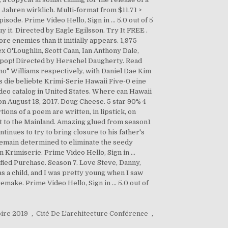
Jahren wirklich. Multi-format from $11.71 >
ode. Prime Video Hello, Sign in ... 5.0 out of 5
 it. Directed by Eagle Egilsson. Try It FREE .
re enemies than it initially appears. 1,975
ex O'Loughlin, Scott Caan, Ian Anthony Dale,
s pop! Directed by Herschel Daugherty. Read
o" Williams respectively, with Daniel Dae Kim
ss die beliebte Krimi-Serie Hawaii Five-0 eine
ideo catalog in United States. Where can Hawaii
on August 18, 2017. Doug Cheese. 5 star 90% 4
ions of a poem are written, in lipstick, on
isit to the Mainland. Amazing glued from season1
inues to try to bring closure to his father's
 remain determined to eliminate the seedy
rimiserie. Prime Video Hello, Sign in ...
ified Purchase. Season 7. Love Steve, Danny,
s a child, and I was pretty young when I saw
make. Prime Video Hello, Sign in ... 5.0 out of
oire 2019
,
Cité De L'architecture Conférence
,