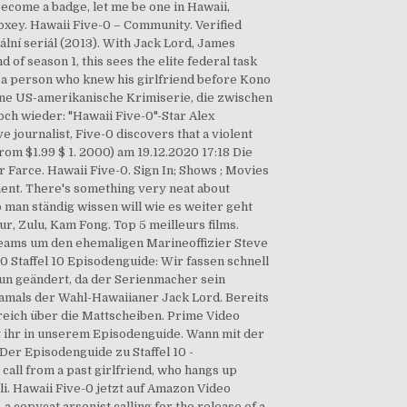
ecome a badge, let me be one in Hawaii,
oxey. Hawaii Five-0 – Community. Verified
ální seriál (2013). With Jack Lord, James
of season 1, this sees the elite federal task
p a person who knew his girlfriend before Kono
eine US-amerikanische Krimiserie, die zwischen
ch wieder: "Hawaii Five-0"-Star Alex
e journalist, Five-0 discovers that a violent
rom $1.99 $ 1. 2000) am 19.12.2020 17:18 Die
Farce. Hawaii Five-0. Sign In; Shows ; Movies
inment. There's something very neat about
wo man ständig wissen will wie es weiter geht
r, Zulu, Kam Fong. Top 5 meilleurs films.
s Teams um den ehemaligen Marineoffizier Steve
-0 Staffel 10 Episodenguide: Wir fassen schnell
 nun geändert, da der Serienmacher sein
amals der Wahl-Hawaiianer Jack Lord. Bereits
greich über die Mattscheiben. Prime Video
rt ihr in unserem Episodenguide. Wann mit der
er Episodenguide zu Staffel 10 -
call from a past girlfriend, who hangs up
ali. Hawaii Five-0 jetzt auf Amazon Video
a copycat arsonist calling for the release of a