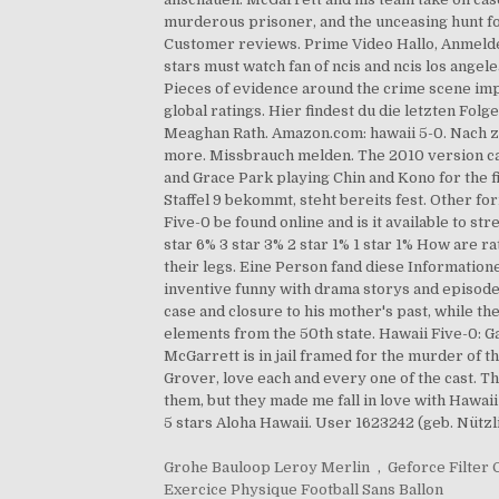
murderous prisoner, and the unceasing hunt for
Customer reviews. Prime Video Hallo, Anmelden. 
stars must watch fan of ncis and ncis los angel
Pieces of evidence around the crime scene impli
global ratings. Hier findest du die letzten Fol
Meaghan Rath. Amazon.com: hawaii 5-0. Nach ze
more. Missbrauch melden. The 2010 version cas
and Grace Park playing Chin and Kono for the fi
Staffel 9 bekommt, steht bereits fest. Other f
Five-0 be found online and is it available to s
star 6% 3 star 3% 2 star 1% 1 star 1% How are r
their legs. Eine Person fand diese Informationen
inventive funny with drama storys and episodes 
case and closure to his mother's past, while t
elements from the 50th state. Hawaii Five-0: G
McGarrett is in jail framed for the murder of t
Grover, love each and every one of the cast. T
them, but they made me fall in love with Hawaii
5 stars Aloha Hawaii. User 1623242 (geb. Nützli
Grohe Bauloop Leroy Merlin
,
Geforce Filter 
Exercice Physique Football Sans Ballon