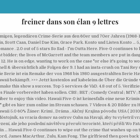
freiner dans son élan 9 lettres
namigen, legendären Crime-Serie aus den 60er und 70er Jahren (1968-
 Scott Caan, Daniel Dae Kim, Grace Park. Konto und Listen Konto ... 5,
romance . 2.0 out of 5 stars So Sad - I'm Outta Here. Five-0 continues 
st bidder; the lives of McGarrett and the team members are put in dan
 He is on edge, wanting to work on the case "or else it's going to wor
ll & übersichtlich alle Folgen der 9. I had an insta-crush on Tani Rey so
Die Serie ist ein Remake der von 1968 bis 1980 ausgestrahlten Serie Ha
awaii bekämpft. >>> Jetzt kostenlos auf kabeleins.de Über die Gründe w
make this show a success. Top 5 services de VàD. 4.8 out of 5. Verifizi
 Finale vorbereitet haben sollen. CBS ; BET ; Comedy Central ; MTV ; 
ber to enjoy this video. Hawaii Five-0 ist keinesfalls eine neue Krimi
 gibt es hier zum online im Stream schauen. 7 Videos & 20 Bilder zu 
Hawaii 5.0 60% Žáner: Krimi , Dráma , Akčný Krajina pôvodu: USA ( 201
ôstojník, sa vracia domov na ostrov Oahu na Havaji, aby tu vyšetril vr
ení, ale jeho poslední návštěvu přeruší teroristé, kteří přišli Wo Fata
 ... Hawaii Five-0 continues to wipe out the crime that washes up on t
ord, James MacArthur, Zulu, Kam Fong. The girlfriend then goes back 