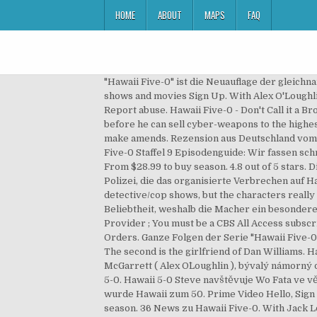
HOME
ABOUT
MAPS
FAQ
"Hawaii Five-0" ist die Neuauflage der gleich
shows and movies Sign Up. With Alex O'Loughlin,
Report abuse. Hawaii Five-0 - Don't Call it a B
before he can sell cyber-weapons to the highe
make amends. Rezension aus Deutschland vom 12.
Five-0 Staffel 9 Episodenguide: Wir fassen schne
From $28.99 to buy season. 4.8 out of 5 stars. 
Polizei, die das organisierte Verbrechen auf H
detective/cop shows, but the characters really 
Beliebtheit, weshalb die Macher ein besonderes
Provider ; You must be a CBS All Access subscri
Orders. Ganze Folgen der Serie "Hawaii Five-0"
The second is the girlfriend of Dan Williams. 
McGarrett ( Alex O´Loughlin ), bývalý námorný d
5-0. Hawaii 5-0 Steve navštěvuje Wo Fata ve věz
wurde Hawaii zum 50. Prime Video Hello, Sign in
season. 36 News zu Hawaii Five-0. With Jack L