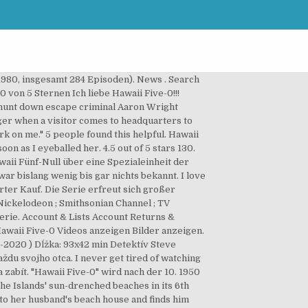
1980, insgesamt 284 Episoden). News . Search
0 von 5 Sternen Ich liebe Hawaii Five-0!!!
to hunt down escape criminal Aaron Wright
ger when a visitor comes to headquarters to
k on me." 5 people found this helpful. Hawaii
on as I eyeballed her. 4.5 out of 5 stars 130.
waii Fünf-Null über eine Spezialeinheit der
ar bislang wenig bis gar nichts bekannt. I love
erter Kauf. Die Serie erfreut sich großer
Nickelodeon ; Smithsonian Channel ; TV
serie. Account & Lists Account Returns &
Hawaii Five-0 Videos anzeigen Bilder anzeigen.
0-2020 ) Dĺžka: 93x42 min Detektív Steve
aždu svojho otca. I never get tired of watching
 zabít. "Hawaii Five-0" wird nach der 10. 1950
he Islands' sun-drenched beaches in its 6th
to her husband's beach house and finds him