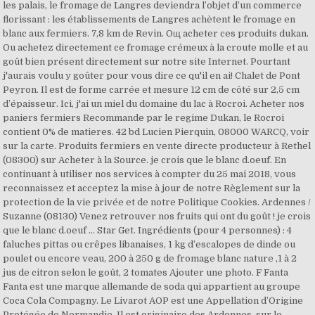
les palais, le fromage de Langres deviendra l’objet d’un commerce
florissant : les établissements de Langres achètent le fromage en
blanc aux fermiers. 7,8 km de Revin. Oщ acheter ces produits dukan.
Ou achetez directement ce fromage crémeux à la croute molle et au
goût bien présent directement sur notre site Internet. Pourtant
j'aurais voulu y goûter pour vous dire ce qu'il en ai! Chalet de Pont
Peyron. Il est de forme carrée et mesure 12 cm de côté sur 2,5 cm
d’épaisseur. Ici, j'ai un miel du domaine du lac à Rocroi. Acheter nos
paniers fermiers Recommande par le regime Dukan, le Rocroi
contient 0% de matieres. 42 bd Lucien Pierquin, 08000 WARCQ, voir
sur la carte. Produits fermiers en vente directe producteur à Rethel
(08300) sur Acheter à la Source. je crois que le blanc d.oeuf. En
continuant à utiliser nos services à compter du 25 mai 2018, vous
reconnaissez et acceptez la mise à jour de notre Règlement sur la
protection de la vie privée et de notre Politique Cookies. Ardennes /
Suzanne (08130) Venez retrouver nos fruits qui ont du goût ! je crois
que le blanc d.oeuf ... Star Get. Ingrédients (pour 4 personnes) : 4
faluches pittas ou crêpes libanaises, 1 kg d’escalopes de dinde ou
poulet ou encore veau, 200 à 250 g de fromage blanc nature ,1 à 2
jus de citron selon le goût, 2 tomates Ajouter une photo. F Fanta
Fanta est une marque allemande de soda qui appartient au groupe
Coca Cola Compagny. Le Livarot AOP est une Appellation d’Origine
Protégée de Normandie. Il est originaire des Ardennes, sur le