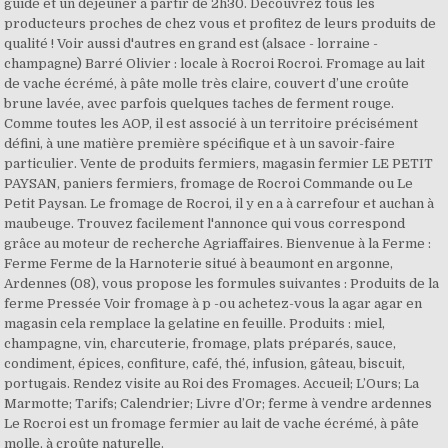
guidé et un déjeuner à partir de 2h30. Découvrez tous les
producteurs proches de chez vous et profitez de leurs produits de
qualité ! Voir aussi d'autres en grand est (alsace - lorraine -
champagne) Barré Olivier : locale à Rocroi Rocroi. Fromage au lait
de vache écrémé, à pâte molle très claire, couvert d’une croûte
brune lavée, avec parfois quelques taches de ferment rouge.
Comme toutes les AOP, il est associé à un territoire précisément
défini, à une matière première spécifique et à un savoir-faire
particulier. Vente de produits fermiers, magasin fermier LE PETIT
PAYSAN, paniers fermiers, fromage de Rocroi Commande ou Le
Petit Paysan. Le fromage de Rocroi, il y en a à carrefour et auchan à
maubeuge. Trouvez facilement l'annonce qui vous correspond
grâce au moteur de recherche Agriaffaires. Bienvenue à la Ferme :
Ferme Ferme de la Harnoterie situé à beaumont en argonne,
Ardennes (08), vous propose les formules suivantes : Produits de la
ferme Pressée Voir fromage à p -ou achetez-vous la agar agar en
magasin cela remplace la gelatine en feuille. Produits : miel,
champagne, vin, charcuterie, fromage, plats préparés, sauce,
condiment, épices, confiture, café, thé, infusion, gâteau, biscuit,
portugais. Rendez visite au Roi des Fromages. Accueil; L’Ours; La
Marmotte; Tarifs; Calendrier; Livre d’Or; ferme à vendre ardennes
Le Rocroi est un fromage fermier au lait de vache écrémé, à pâte
molle, à croûte naturelle.