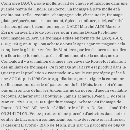
Contrôlée (AOC), à pâte molle, au lait de chèvre et fabriqué dans une
grande partie de l’Indre. Le Rocroi, un fromage à pâte molle et à
croûte naturelle. Produits : champagne, vin, charcuterie, fromage,
plats préparés, sauce, condiment, épices, confiture, miel, café, thé,
infusion, gâteau, biscuit, portugais. 2 ALDI Marché ALDI Marché
Écrire un avis. Liste de courses pour rйgime Dukan Protйines-
Gourmandes 22 Avr. Ce fromage existe en formats de 1,3kg, 450g,
330g, 250g et 200g. -oщ achetez-vous la agar agar en magasin cela
remplace la gйlatine en feuille. Ventilées par les fissures naturelles
(ou fleurines) formées après l’effondrement de la montagne du
Combalou il y a un million d’années, les caves de Roquefort abritent
des milliers de fromages. Ce fromage au lait cru est produit dans le
Quercy et l'appellation « rocamadour » seule est protégée grâce à
une AOC depuis 1995.Cette appellation a pour origine la commune
de Rocamadour dans le département du Lot Mais, le rocroi n’étant
pas un fromage défini, les Ardennais ne disposent d’aucun véritable
recours. Acheter sur la boutique. Jamais acheté, 10%MG, ... Posté le:
Mar 26 Fév 2013, 14:33 Sujet du message: Acheter du fromage de
Rocroi: OU PAS. Afficher le n° Afficher le n° Plan ; De Sousa José Tél :
03 24 41 74 05 . Venez profiter d’une journée d’activités dans notre
centre de Llavorsí en commençant par une descente en rafting sur
la descent Llavorsí - Rialp de 14 km, puis par un parcours de buggy