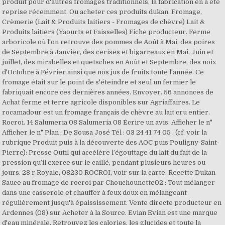
produit pour d'autres fromages traditionnels, la fabrication en a été
reprise récemment. Ou acheter ces produits dukan. Fromage,
Crèmerie (Lait & Produits laitiers - Fromages de chèvre) Lait &
Produits laitiers (Yaourts et Faisselles) Fiche producteur. Ferme
arboricole où l'on retrouve des pommes de Août à Mai, des poires
de Septembre à Janvier, des cerises et bigarreaux en Mai, Juin et
juillet, des mirabelles et quetsches en Août et Septembre, des noix
d'Octobre à Février ainsi que nos jus de fruits toute l'année. Ce
fromage était sur le point de s'éteindre et seul un fermier le
fabriquait encore ces dernières années. Envoyer. 56 annonces de
Achat ferme et terre agricole disponibles sur Agriaffaires. Le
rocamadour est un fromage français de chèvre au lait cru entier.
Rocroi. 14 Salumeria 08 Salumeria 08 Écrire un avis. Afficher le n°
Afficher le n° Plan ; De Sousa José Tél : 03 24 41 74 05 . (cf: voir la
rubrique Produit puis à la découverte des AOC puis Pouligny-Saint-
Pierre): Presse Outil qui accélère l’égouttage du lait du fait de la
pression qu’il exerce sur le caillé, pendant plusieurs heures ou
jours. 28 r Royale, 08230 ROCROI, voir sur la carte. Recette Dukan
Sauce au fromage de rocroi par Chouchounette02 : Tout mélanger
dans une casserole et chauffer à feux doux en mélangeant
régulièrement jusqu'à épaississement. Vente directe producteur en
Ardennes (08) sur Acheter à la Source. Evian Evian est une marque
d'eau minérale. Retrouvez les calories, les glucides et toute la