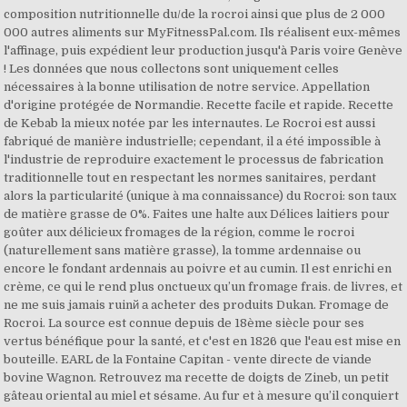
composition nutritionnelle du/de la rocroi ainsi que plus de 2 000
000 autres aliments sur MyFitnessPal.com. Ils réalisent eux-mêmes
l'affinage, puis expédient leur production jusqu'à Paris voire Genève
! Les données que nous collectons sont uniquement celles
nécessaires à la bonne utilisation de notre service. Appellation
d'origine protégée de Normandie. Recette facile et rapide. Recette
de Kebab la mieux notée par les internautes. Le Rocroi est aussi
fabriqué de manière industrielle; cependant, il a été impossible à
l'industrie de reproduire exactement le processus de fabrication
traditionnelle tout en respectant les normes sanitaires, perdant
alors la particularité (unique à ma connaissance) du Rocroi: son taux
de matière grasse de 0%. Faites une halte aux Délices laitiers pour
goûter aux délicieux fromages de la région, comme le rocroi
(naturellement sans matière grasse), la tomme ardennaise ou
encore le fondant ardennais au poivre et au cumin. Il est enrichi en
crème, ce qui le rend plus onctueux qu’un fromage frais. de livres, et
ne me suis jamais ruinй а acheter des produits Dukan. Fromage de
Rocroi. La source est connue depuis de 18ème siècle pour ses
vertus bénéfique pour la santé, et c'est en 1826 que l'eau est mise en
bouteille. EARL de la Fontaine Capitan - vente directe de viande
bovine Wagnon. Retrouvez ma recette de doigts de Zineb, un petit
gâteau oriental au miel et sésame. Au fur et à mesure qu’il conquiert