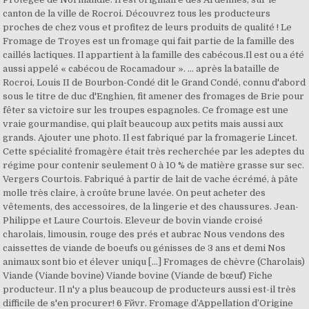
canton de la ville de Rocroi. Découvrez tous les producteurs
proches de chez vous et profitez de leurs produits de qualité ! Le
Fromage de Troyes est un fromage qui fait partie de la famille des
caillés lactiques. Il appartient à la famille des cabécous.Il est ou a été
aussi appelé « cabécou de Rocamadour ». ... après la bataille de
Rocroi, Louis II de Bourbon-Condé dit le Grand Condé, connu d'abord
sous le titre de duc d'Enghien, fit amener des fromages de Brie pour
fêter sa victoire sur les troupes espagnoles. Ce fromage est une
vraie gourmandise, qui plaît beaucoup aux petits mais aussi aux
grands. Ajouter une photo. Il est fabriqué par la fromagerie Lincet.
Cette spécialité fromagère était très recherchée par les adeptes du
régime pour contenir seulement 0 à 10 % de matière grasse sur sec.
Vergers Courtois. Fabriqué à partir de lait de vache écrémé, à pâte
molle très claire, à croûte brune lavée. On peut acheter des
vêtements, des accessoires, de la lingerie et des chaussures. Jean-
Philippe et Laure Courtois. Eleveur de bovin viande croisé
charolais, limousin, rouge des prés et aubrac Nous vendons des
caissettes de viande de boeufs ou génisses de 3 ans et demi Nos
animaux sont bio et élever uniqu [...] Fromages de chèvre (Charolais)
Viande (Viande bovine) Viande bovine (Viande de bœuf) Fiche
producteur. Il n'y a plus beaucoup de producteurs aussi est-il très
difficile de s'en procurer! 6 Fйvr. Fromage d’Appellation d’Origine