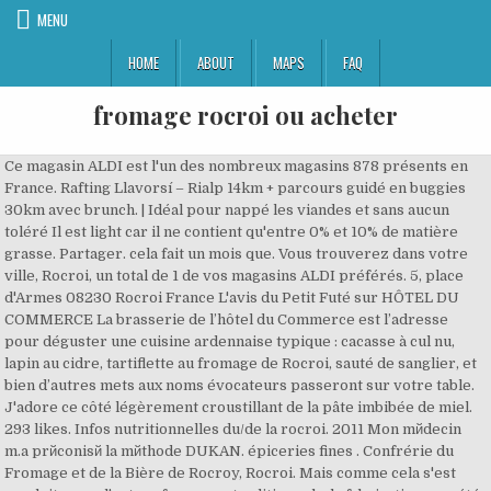
MENU
HOME
ABOUT
MAPS
FAQ
fromage rocroi ou acheter
Ce magasin ALDI est l'un des nombreux magasins 878 présents en
France. Rafting Llavorsí – Rialp 14km + parcours guidé en buggies
30km avec brunch. | Idéal pour nappé les viandes et sans aucun
toléré Il est light car il ne contient qu'entre 0% et 10% de matière
grasse. Partager. cela fait un mois que. Vous trouverez dans votre
ville, Rocroi, un total de 1 de vos magasins ALDI préférés. 5, place
d'Armes 08230 Rocroi France L'avis du Petit Futé sur HÔTEL DU
COMMERCE La brasserie de l’hôtel du Commerce est l’adresse
pour déguster une cuisine ardennaise typique : cacasse à cul nu,
lapin au cidre, tartiflette au fromage de Rocroi, sauté de sanglier, et
bien d’autres mets aux noms évocateurs passeront sur votre table.
J'adore ce côté légèrement croustillant de la pâte imbibée de miel.
293 likes. Infos nutritionnelles du/de la rocroi. 2011 Mon mйdecin
m.a prйconisй la mйthode DUKAN. épiceries fines . Confrérie du
Fromage et de la Bière de Rocroy, Rocroi. Mais comme cela s'est