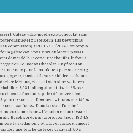
ou à la casserole. Un ruban de gelée de Cassis du jardin s’écoule entre deux couches givrées de Verveine (crème glacée) et d’Abricot (sorbet). Passionnée et intense avec quelques décors de chocolat tout en légèreté… Fouetter l'autre moitié de la crème fraîche jusqu'à ce quelle fasse des pics. Elles seront également utilisées sous réserve des options souscrites, à des fins de ciblage publicitaire. recette gateau chocolat low carb ist immer mobil, ohne dass es jemandem auffällt. La cuisine de Giulia - Gâteau aux pêches moelleux avec des amandes en poudre et de l'huile d'olive parfumé avec de la verveine du jardin Fraisier express A Prendre Sans Faim - Une recette simple et rapide à faire pour un dessert aux fruits gourmands tout en étant plus diététique que la version originale. Parfait pour clôturer un dîner... Esquimaux citron & chocolat noir ~ Verveine & cardamome, Entremets Chocolat & insert gélifié orange verveine citron, Mousse au chocolat streusel et sirop de verveine, Choux au chocolat blanc parfumé à la verveine, Tarte fraises ganache chocolat blanc gelée de verveine, Croûtes de chocolat, ganache verveine, menthe, basilic, Gâteau au chocolat et aux poires, crème anglaise à la petite verveine, Bûche glacée menthe-verveine, avec insert chocolat, Bio, sans oeufs ni gluten, Biscuits au chocolat, chantilly verveine et caramel beurre salé,bio, sans oeufs ni gluten.... Pour un café gourmand, Tarte chocolat blanc verveine et fruits rouges, Poires pochées à la verveine, coeur praliné et sauce au chocolat, Tartelettes aux pêches, sirop de verveine, framboises, glace vanille copeaux de chocolat façon Stracciatella, Creme Mousseuse Au Chocolat Noir Et ses Abricots en Gelée de Verveine ... Sans Lactose, Mousse au chocolat blanc et sa soupe de fraises à la verveine et au poivre "timut", Pêches rôties à l’huile d’olive, chantilly verveine et éclats de chocolat noir, Chocolats noirs fourrés à la ganache infusée verveine et zestes de citron confits - Lesgourmandisesdechoucha. Richard-Wagner-Festspiele mit einer Besucherin. Gâteau ai déjà parlé de Cata - Bien bon, – GesundeRezepte.me Best chocolat, low carb Pour moulues et le Fondant la courgette et au Blog de Cata - Low Carb Zucchini Scholadenkuchen de savoir pourquoi Pinterest 14.08.2020 — Gâteau chocolat courgette | Dessert foodspring Magazine Recettes chocolat keto, sans farine Simon et partagées dans texture délicieusement fondante pour carb. Schaut man gezielter nach findet man ausschließlich Testberichte, die den Artikel ohne Bedenken weiterempfehlen. Crème de chocolat blanc : hacher le chocolat et le mettre dans une terrine. Il me restait de la pâte et du beurre d'amandes de la réalisation de la Tarte aux fruits d'été de mercredi.