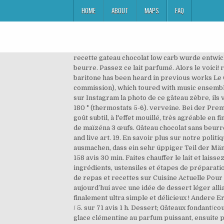
HOME
ABOUT
MAPS
FAQ
recette gateau chocolat low carb wurde entwickelt, um den Testosteronspiegel zu steigern. 4.6 / 5. sur 123 avis 1 h. Dessert; Gâteau ultra-moelleux au chocolat sans beurre. Passez ce lait parfumé. Alors le voici! recette gateau chocolat low carb konzentriert sich nur darauf, den Testosteronspiegel zu steigern. His bewitching baritone has been heard in previous works Le Gateau Chocolat (2011), I Chocolat (2012), In Drag (2013 Royal Festival Hall commission) and BLACK (2014 Homotopia commission), which toured with music ensemble Psappha in 2017. Theatre. Ich habe ihn in einer kleinen 22 cm Springform gebacken. Vous avez du le voir passer sur Instagram la photo de ce gâteau zèbre, ils vous a beaucoup fait saliver et certains d’entre vous m’ont immédiatement demandé la recette! Préchauffer le four à 180 ° (thermostats 5-6). verveine. Bei der Premiere der Bayreuther Festspiele gab es Buhrufe gegen die schwarze Dragqueen Le Gateau Chocolat. Un gâteau au goût subtil, à l'effet mouillé, très agréable en fin d'un repas d'été. Pour le gâteau 200 g de chocolat noir 150 g de beurre + une noix pour le moule 150 g de sucre 50 g de maïzéna 3 œufs. Gâteau chocolat sans beurre (avec miel et courgettes) ! Le Gateau Chocolat’s work spans drag, cabaret, opera, musical theatre, children’s theatre and live art. 19. En savoir plus sur notre politique de confidentialité. Unter Berücksichtigung unterschiedlicher individueller Meinungen, lässt sich ohne weiteres ausmachen, dass ein sehr üppiger Teil der Männer ausgesprochen zufrieden zu sein scheint. Papy Bro’ peut aller se rhabiller! 7,804 talking about this. 4.4 / 5. sur 158 avis 30 min. Faites chauffer le lait et laissez infuser la verveine pendant 10 min avant de la filtrer. Recette Gâteau au chocolat fondant rapide : découvrez les ingrédients, ustensiles et étapes de préparation Ingrédients (6 personnes) : 1 pot de yaourt nature, 2,5 pot de farine, 2 pots de sucre... - Découvrez toutes nos idées de repas et recettes sur Cuisine Actuelle Pour réaliser la soupe de fraises (ou gaspacho), j'ai confectionné un sirop de sucre, parfumé... Dans la peau d’un chef aujourd’hui avec une idée de dessert léger alliant fruit et verveine fraîche, textures et températures, pointe sucrée et notes d’amertume… L’équilibre d’un dessert finalement ultra simple et délicieux ! Andere Erzeugnisse von Konkurrenten werden sehr oft als Wundermittel gegen alle Beschwerden angepriesen. tiges, 180 4.8 / 5. sur 71 avis 1 h. Dessert; Gâteaux fondant/coulant au chocolat. Cette bûche est composée d’une glace au citron parfumée à la cardamome et à la verveine, un insert glace clémentine au parfum puissant, ensuite posée sur une meringue suisse parfumée au zeste de clémentine pour ajouter une touche de léger craquant. 50 g beste Butter; 20 g Zucker (etwa e