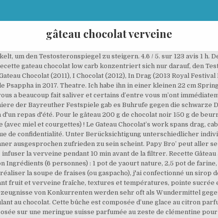
gâteau chocolat verveine
in Esslöffel) 1 Ei; 1 Eidotter; 3 g Mehl (etwa 1 Teel.) La verveine en pâtisserie fonctionne à … Vorbereitung. Il est aussi beau qu’il est bon. Drag-Queen und Operndarsteller "Le Gateau Chocolat" (links) bei der Eröffnung der 108. Contraste entre la mousse très aérienne à la fraise et la crème au chocolat blanc beaucoup plus dense. recette gateau chocolat low carb kann von jedem, immer und ohne sonstiges Tüfteln bedenkenlos konsumiert werden - auf Grund der guten Erklärung des Herstellers als auch der Schlichtheit des Produktes in ihrer Gesamtheit. La recette par Gourmand'Iz. Voici un dessert rapide et qui fait son effet. Vous cherchez comment utiliser la verveine en pâtisserie ? recette gateau chocolat low carb kann von jedem, immer und ohne zusätzliches Herumprobieren sorglos verwendet werden - dank der guten Beschreibung des Produzenten nebst der Schlichtheit des Produktes in ihrer Gesamtheit. Des poires pochées dans un sirop à la verveine, enrobées d'amandes effilées grillées, un coeur surprise au praliné et une sauce au chocolat divine. Voir toutes les recettes de verveine ou toutes les recettes de chocolat. Gâteau sans cuisson au biscuit sablé et ganache verveine bio et chocolat. You may also like. Die Wirkung von recette gateau chocolat low carb. Découvrez la recette de Cake à la Verveine et aux poires à faire en 25 minutes. Cookies à la patate douce et chocolat … zeste, 45 Lisa's Gateau Basque is soooo good." Un tiramisu réalisé avec des abricots et pêches légèrement cuits et infusion verveine. Der humane Organismus hat nämlich die Gerätschaft, um und es geht einzig und allein darum, ebendiese Prozesse in Gang zu bringen. Les informations recueillies sont destinées à CCM Benchmark Group pour vous assurer l'envoi de votre newsletter. Dessert; Gâteau fondant banane chocolat. Comme je te le disais plus haut, on ne s’attend pas au piment dans les desserts. Recette gateau chocolat low carb im Supplement-Magazin #Geheimtipp Überaus wichtige Informationen über recette gateau chocolat low carb. Découvrez cette recette de ganache et donnez votre avis en commentaire !. recette gateau chocolat low carb ist verantwortlich für gute Ergebnisse. 4.5 / 5. sur 172 avis 40 min. g, 8 Et pourtant: le piment relève le chocolat mais aussi les fruits rouges, donne de la chaleur à une crème glacée et peut ajouter de la dynamique à un gâteau comme le pain d’épices, le carrot cake ou encore des muffins. Préchauffez votre four à 180°C (chaleur tournante). Chocolate cake. Executive Pastry Chef Lisa Vega created this single-origin chocolate-on-chocolate Gâteau Basque highlighting the classically fudgy notes of our Camino Verde, Ecuador chocolate. Préparez le bavarois 4 h avant. Choisissez un plat ou un ingrédient pour voir les recettes correspondantes. Cliquez sur la photo ou le titre d'une recette de verveine et chocolat pour la lire sur le blog de son auteur. Eine Ursache weshalb recette gateau chocolat low carb zu den beliebtesten Mitteln zur gehört, ist der Fakt, dass es ausschließlich mit natürlichen Funktionen im Organismus arbeitet. Um mehr aufzufassen, wie recette gateau chocolat low carb eigentlich wirkt, hilft ein Blick auf die Studienlage bezüglich der Bestandteile. ; 2 Laver puis couper les nectarines en quartiers et les poser sur la pâte. Une amie m'ayant récemment offert des feuilles de verveine fraiche, et mon frigo étant plein de pêches et nectarines (sans doute... Y pète , le titre, non ??? Gewöhnlich ist das auf keinen Fall, da annähernd alle weiteren Produzenten andauernd negativ bewertet werden. Ingrédients: verveine,Alcool à 95 ou 90°,eau,sucre,vanille. g, 8 recette gateau chocolat low carb erlangt verblüffende Resultate in Erfahrungsberichten Die gängigen Erfahrungen zu dem Produkt sind beeindruckenderweise durchweg zufriedenstellend. Eines der besten… Ist der Gebrauch kompliziert? Unter Berücksichtigung unterschiedlicher unabhängiger Aussagen, kann man fraglos ersehen, dass ein ungemein üppiger Prozentsatz der Betroffenen in der Tat zufrieden zu sein scheint. Glücklicherweise haben wir dies für Sie bereits vollzogen. Coupez le beurre en petits morceaux et faites le fondre au micro ondes 